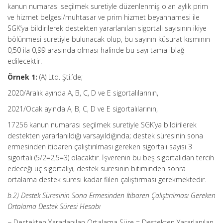
kanun numarası seçilmek suretiyle düzenlenmiş olan aylık prim
ve hizmet belgesi/muhtasar ve prim hizmet beyannamesi ile
SGK’ya bildirilerek destekten yararlanılan sigortalı sayısının ikiye
bölünmesi suretiyle bulunacak olup, bu sayının küsurat kısmının
0,50 ila 0,99 arasında olması halinde bu sayı tama iblağ
edilecektir.
Örnek 1:
(A) Ltd. Şti.’de;
2020/Aralık ayında A, B, C, D ve E sigortalılarının,
2021/Ocak ayında A, B, C, D ve E sigortalılarının,
17256 kanun numarası seçilmek suretiyle SGK’ya bildirilerek
destekten yararlanıldığı varsayıldığında; destek süresinin sona
ermesinden itibaren çalıştırılması gereken sigortalı sayısı 3
sigortalı (5/2=2,5=3) olacaktır. İşverenin bu beş sigortalıdan tercih
edeceği üç sigortalıyı, destek süresinin bitiminden sonra
ortalama destek süresi kadar fiilen çalıştırması gerekmektedir.
b.2) Destek Süresinin Sona Ermesinden İtibaren Çalıştırılması Gereken
Ortalama Destek Süresi Hesabı
− Destekten Yararlanılan Ortalama Süre = Destekten Yararlanılan