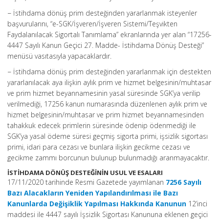
− İstihdama dönüş prim desteğinden yararlanmak isteyenler
başvurularını, “e-SGK/İşveren/İşveren Sistemi/Teşvikten
Faydalanılacak Sigortalı Tanımlama” ekranlarında yer alan “17256-
4447 Sayılı Kanun Geçici 27. Madde- İstihdama Dönüş Desteği”
menüsü vasıtasıyla yapacaklardır.
− İstihdama dönüş prim desteğinden yararlanmak için destekten
yararlanılacak aya ilişkin aylık prim ve hizmet belgesinin/muhtasar
ve prim hizmet beyannamesinin yasal süresinde SGK’ya verilip
verilmediği, 17256 kanun numarasında düzenlenen aylık prim ve
hizmet belgesinin/muhtasar ve prim hizmet beyannamesinden
tahakkuk edecek primlerin süresinde ödenip ödenmediği ile
SGK’ya yasal ödeme süresi geçmiş sigorta primi, işsizlik sigortası
primi, idari para cezası ve bunlara ilişkin gecikme cezası ve
gecikme zammı borcunun bulunup bulunmadığı aranmayacaktır.
İSTİHDAMA DÖNÜŞ DESTEĞİNİN USUL VE ESALARI
17/11/2020 tarihinde Resmi Gazetede yayımlanan
7256 Sayılı
Bazı Alacakların Yeniden Yapılandırılması ile Bazı
Kanunlarda Değişiklik Yapılması Hakkında Kanunun
12’inci
maddesi ile 4447 sayılı İşsizlik Sigortası Kanununa eklenen geçici