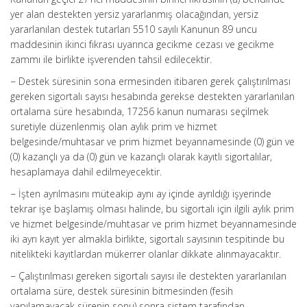
yer alan destekten yersiz yararlanmış olacağından, yersiz
yararlanılan destek tutarları 5510 sayılı Kanunun 89 uncu
maddesinin ikinci fıkrası uyarınca gecikme cezası ve gecikme
zammı ile birlikte işverenden tahsil edilecektir.
− Destek süresinin sona ermesinden itibaren gerek çalıştırılması
gereken sigortalı sayısı hesabında gerekse destekten yararlanılan
ortalama süre hesabında, 17256 kanun numarası seçilmek
suretiyle düzenlenmiş olan aylık prim ve hizmet
belgesinde/muhtasar ve prim hizmet beyannamesinde (0) gün ve
(0) kazançlı ya da (0) gün ve kazançlı olarak kayıtlı sigortalılar,
hesaplamaya dahil edilmeyecektir.
− İşten ayrılmasını müteakip aynı ay içinde ayrıldığı işyerinde
tekrar işe başlamış olması halinde, bu sigortalı için ilgili aylık prim
ve hizmet belgesinde/muhtasar ve prim hizmet beyannamesinde
iki ayrı kayıt yer almakla birlikte, sigortalı sayısının tespitinde bu
nitelikteki kayıtlardan mükerrer olanlar dikkate alınmayacaktır.
− Çalıştırılması gereken sigortalı sayısı ile destekten yararlanılan
ortalama süre, destek süresinin bitmesinden (fesih
yapılamayacak sürenin sonu) sonra sistem tarafından