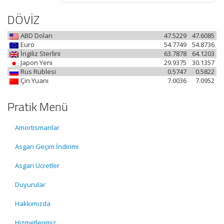
DÖVİZ
ABD Doları
47.5229
47.6085
Euro
54.7749
54.8736
İngiliz Sterlini
63.7878
64.1203
Japon Yeni
29.9375
30.1357
Rus Rublesi
0.5747
0.5822
Çin Yuanı
7.0036
7.0952
Pratik Menü
Amortismanlar
Asgari Geçim İndirimi
Asgari Ücretler
Duyurular
Hakkımızda
Hizmetlerimiz