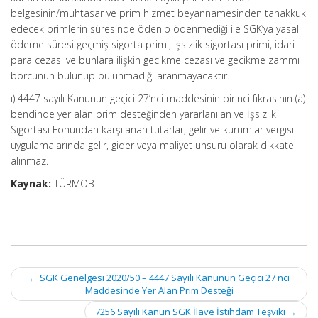
belgesinin/muhtasar ve prim hizmet beyannamesinden tahakkuk
edecek primlerin süresinde ödenip ödenmediği ile SGK’ya yasal
ödeme süresi geçmiş sigorta primi, işsizlik sigortası primi, idari
para cezası ve bunlara ilişkin gecikme cezası ve gecikme zammı
borcunun bulunup bulunmadığı aranmayacaktır.
ı) 4447 sayılı Kanunun geçici 27’nci maddesinin birinci fıkrasının (a)
bendinde yer alan prim desteğinden yararlanılan ve İşsizlik
Sigortası Fonundan karşılanan tutarlar, gelir ve kurumlar vergisi
uygulamalarında gelir, gider veya maliyet unsuru olarak dikkate
alınmaz.
Kaynak:
TÜRMOB
Post
←
SGK Genelgesi 2020/50 – 4447 Sayılı Kanunun Geçici 27 nci
navigation
Maddesinde Yer Alan Prim Desteği
7256 Sayılı Kanun SGK İlave İstihdam Teşviki
→