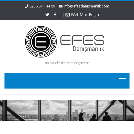
0256 811 44 09
info@efesdanismanlik.com
|
WebMail Erişim
muhasebe denetim değerleme