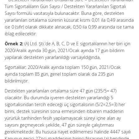
Tüm Sigortalıların Gün Sayısı / Destekten Yararlanılan Sigortalı
Sayısı formülü vasıtasıyla bulunacaktır. Buna göre, destekten
yararlanılan ortalama sürenin küsurat kısmı 0,01 ila 0,49 arasında
ise 0 (sıfır) olarak dikkate alınacak, 0,50 ila 0,99 arasında ise tama
iblağ edilecektir.
Örnek 2:
(A) Ltd. Şti.’de A, B, C, D ve E sigortalılarının her biri için
2020/Aralık ayında 30 gün, 2021/Ocak ayında 17 gün bildirim
yapılarak destekten yararlanıldığı varsayıldığında,
Sigortalılar; 2020/Aralık ayında toplam 150 gün, 2021/Ocak
ayında toplam 85 gün, genel toplam olarak da 235 gün
bildirilmiştir.
Destekten yararlanılan ortalama süre 47 gün (235/5= 47)
olacaktır. Bu durumda işveren destekten yararlandığı 5
sigortalısından tercih edeceği üç sigortalısının (5/2=2,5=3) her
birini, destek süresinin sona ermesinden itibaren maddenin
yürürlük tarihinden fesih yapılamayacak süreyi içine alan ay
sayısını geçmeyecek şekilde, 47 gün süreyle çalıştırması
gerekmektedir. Bu hususa riayet edilmemesi halinde 4447 sayılı
Kanunun geçici 27’nci maddesinin birinci fıkrasının (a) bendinde