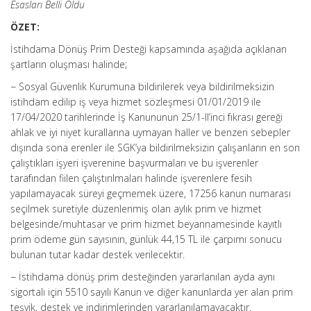
Esasları Belli Oldu
ÖZET:
İstihdama Dönüş Prim Desteği kapsamında aşağıda açıklanan
şartların oluşması halinde;
− Sosyal Güvenlik Kurumuna bildirilerek veya bildirilmeksizin
istihdam edilip iş veya hizmet sözleşmesi 01/01/2019 ile
17/04/2020 tarihlerinde İş Kanununun 25/1-II’inci fıkrası gereği
ahlak ve iyi niyet kurallarına uymayan haller ve benzeri sebepler
dışında sona erenler ile SGK’ya bildirilmeksizin çalışanların en son
çalıştıkları işyeri işverenine başvurmaları ve bu işverenler
tarafından fiilen çalıştırılmaları halinde işverenlere fesih
yapılamayacak süreyi geçmemek üzere, 17256 kanun numarası
seçilmek suretiyle düzenlenmiş olan aylık prim ve hizmet
belgesinde/muhtasar ve prim hizmet beyannamesinde kayıtlı
prim ödeme gün sayısının, günlük 44,15 TL ile çarpımı sonucu
bulunan tutar kadar destek verilecektir.
− İstihdama dönüş prim desteğinden yararlanılan ayda aynı
sigortalı için 5510 sayılı Kanun ve diğer kanunlarda yer alan prim
teşvik, destek ve indirimlerinden yararlanılamayacaktır.