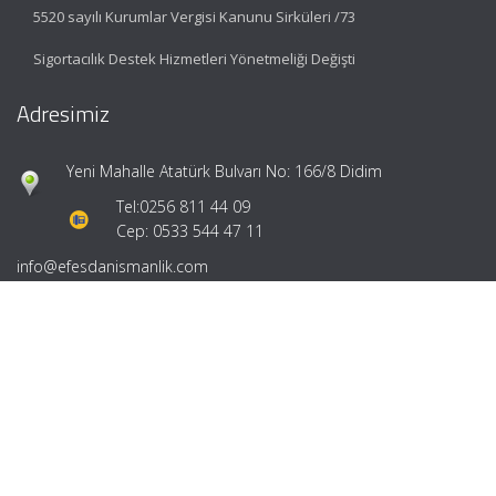
5520 sayılı Kurumlar Vergisi Kanunu Sirküleri /73
Sigortacılık Destek Hizmetleri Yönetmeliği Değişti
Adresimiz
Yeni Mahalle Atatürk Bulvarı No: 166/8 Didim
Tel:
0256 811 44 09
Cep: 0533 544 47 11
info@efesdanismanlik.com
Hızlı Menü
Ana Sayfa
Hakkımızda
Hizmetlerimiz
Güncel Mevzuat
İletişim