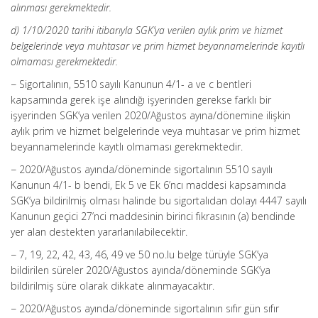
alınması gerekmektedir.
d) 1/10/2020 tarihi itibarıyla SGK’ya verilen aylık prim ve hizmet
belgelerinde veya muhtasar ve prim hizmet beyannamelerinde kayıtlı
olmaması gerekmektedir.
− Sigortalının, 5510 sayılı Kanunun 4/1- a ve c bentleri
kapsamında gerek işe alındığı işyerinden gerekse farklı bir
işyerinden SGK’ya verilen 2020/Ağustos ayına/dönemine ilişkin
aylık prim ve hizmet belgelerinde veya muhtasar ve prim hizmet
beyannamelerinde kayıtlı olmaması gerekmektedir.
− 2020/Ağustos ayında/döneminde sigortalının 5510 sayılı
Kanunun 4/1- b bendi, Ek 5 ve Ek 6’ncı maddesi kapsamında
SGK’ya bildirilmiş olması halinde bu sigortalıdan dolayı 4447 sayılı
Kanunun geçici 27’nci maddesinin birinci fıkrasının (a) bendinde
yer alan destekten yararlanılabilecektir.
− 7, 19, 22, 42, 43, 46, 49 ve 50 no.lu belge türüyle SGK’ya
bildirilen süreler 2020/Ağustos ayında/döneminde SGK’ya
bildirilmiş süre olarak dikkate alınmayacaktır.
− 2020/Ağustos ayında/döneminde sigortalının sıfır gün sıfır