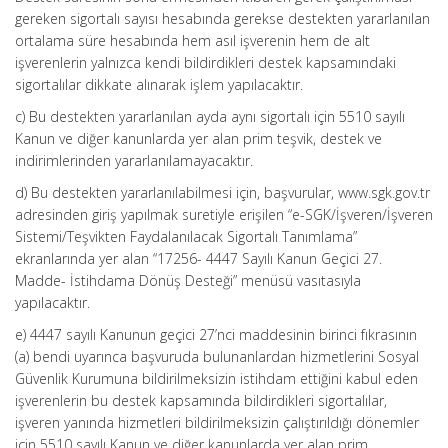
gereken sigortalı sayısı hesabında gerekse destekten yararlanılan
ortalama süre hesabında hem asıl işverenin hem de alt
işverenlerin yalnızca kendi bildirdikleri destek kapsamındaki
sigortalılar dikkate alınarak işlem yapılacaktır.
c) Bu destekten yararlanılan ayda aynı sigortalı için 5510 sayılı
Kanun ve diğer kanunlarda yer alan prim teşvik, destek ve
indirimlerinden yararlanılamayacaktır.
d) Bu destekten yararlanılabilmesi için, başvurular, www.sgk.gov.tr
adresinden giriş yapılmak suretiyle erişilen “e-SGK/İşveren/İşveren
Sistemi/Teşvikten Faydalanılacak Sigortalı Tanımlama”
ekranlarında yer alan “17256- 4447 Sayılı Kanun Geçici 27.
Madde- İstihdama Dönüş Desteği” menüsü vasıtasıyla
yapılacaktır.
e) 4447 sayılı Kanunun geçici 27’nci maddesinin birinci fıkrasının
(a) bendi uyarınca başvuruda bulunanlardan hizmetlerini Sosyal
Güvenlik Kurumuna bildirilmeksizin istihdam ettiğini kabul eden
işverenlerin bu destek kapsamında bildirdikleri sigortalılar,
işveren yanında hizmetleri bildirilmeksizin çalıştırıldığı dönemler
için 5510 sayılı Kanun ve diğer kanunlarda yer alan prim