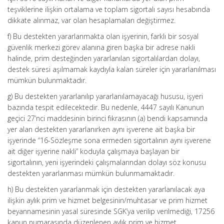
teşviklerine ilişkin ortalama ve toplam sigortalı sayısı hesabında
dikkate alınmaz, var olan hesaplamaları değiştirmez.
f) Bu destekten yararlanmakta olan işyerinin, farklı bir sosyal
güvenlik merkezi görev alanına giren başka bir adrese nakli
halinde, prim desteğinden yararlanılan sigortalılardan dolayı,
destek süresi aşılmamak kaydıyla kalan süreler için yararlanılması
mümkün bulunmaktadır.
g) Bu destekten yararlanılıp yararlanılamayacağı hususu, işyeri
bazında tespit edilecektedir. Bu nedenle, 4447 sayılı Kanunun
geçici 27’nci maddesinin birinci fıkrasının (a) bendi kapsamında
yer alan destekten yararlanırken aynı işverene ait başka bir
işyerinde “16-Sözleşme sona ermeden sigortalının aynı işverene
ait diğer işyerine nakli” koduyla çalışmaya başlayan bir
sigortalının, yeni işyerindeki çalışmalarından dolayı söz konusu
destekten yararlanması mümkün bulunmamaktadır.
h) Bu destekten yararlanmak için destekten yararlanılacak aya
ilişkin aylık prim ve hizmet belgesinin/muhtasar ve prim hizmet
beyannamesinin yasal süresinde SGK’ya verilip verilmediği, 17256
kanun numarasında düzenlenen aylık prim ve hizmet