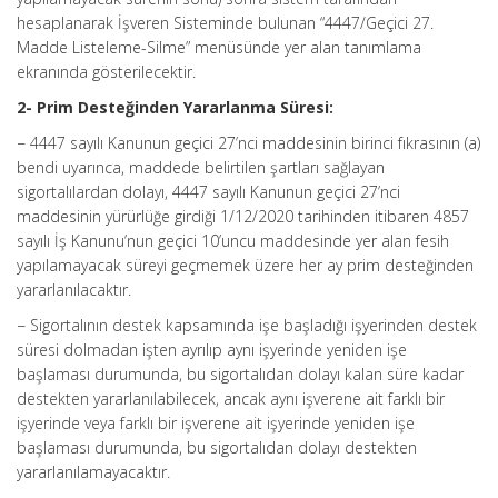
hesaplanarak İşveren Sisteminde bulunan “4447/Geçici 27.
Madde Listeleme-Silme” menüsünde yer alan tanımlama
ekranında gösterilecektir.
2- Prim Desteğinden Yararlanma Süresi:
− 4447 sayılı Kanunun geçici 27’nci maddesinin birinci fıkrasının (a)
bendi uyarınca, maddede belirtilen şartları sağlayan
sigortalılardan dolayı, 4447 sayılı Kanunun geçici 27’nci
maddesinin yürürlüğe girdiği 1/12/2020 tarihinden itibaren 4857
sayılı İş Kanunu’nun geçici 10’uncu maddesinde yer alan fesih
yapılamayacak süreyi geçmemek üzere her ay prim desteğinden
yararlanılacaktır.
− Sigortalının destek kapsamında işe başladığı işyerinden destek
süresi dolmadan işten ayrılıp aynı işyerinde yeniden işe
başlaması durumunda, bu sigortalıdan dolayı kalan süre kadar
destekten yararlanılabilecek, ancak aynı işverene ait farklı bir
işyerinde veya farklı bir işverene ait işyerinde yeniden işe
başlaması durumunda, bu sigortalıdan dolayı destekten
yararlanılamayacaktır.