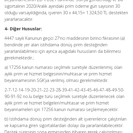
sigortalının 2020/Aralık ayındaki prim ödeme gün sayısının 30
olduğu varsayıldığında, işveren 30 x 44,15= 1.324,50 TL destekten
yararlanacaktır.
4- Diğer Hususlar:
4447 sayılı Kanunun geçici 27’nci maddesinin birinci fıkrasının (a)
bendinde yer alan istihdama dönüş prim desteğinden
yararlanılabilmesi için ayrıca aşağıdaki hususların da bilinmesi
gerekmektedir.;
a) 17256 kanun numarası seçilmek suretiyle düzenlenmiş olan
aylık prim ve hizmet belgesinin/muhtasar ve prim hizmet
beyannamesinin SGK’ya verilmiş olması gerekmektedir.
2-7-12-14-19-20-21-22-23-28-39-41-42-43-45-46-47-48-49-50-
90-91-92 no.lu belge türü seçilmek suretiyle düzenlenecek olan
aylık prim ve hizmet belgeleri/muhtasar ve prim hizmet
beyannameleri için 17256 kanun numarası seçilemeyecektir.
b) İstihdama dönüş prim desteğinden alt işverenlerce çalıştırılan
ve kapsama giren sigortalılardan dolayı da yararlanılabilecektir.
Destek süresinin sona ermesinden itibaren gerek çalıştırılması