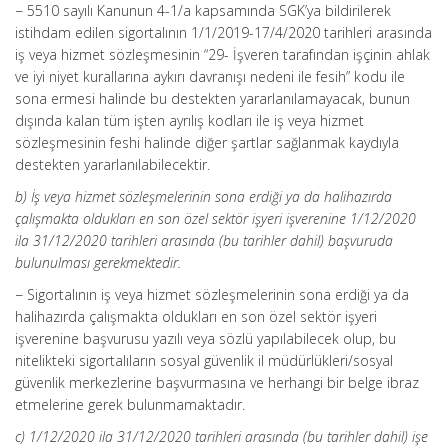
− 5510 sayılı Kanunun 4-1/a kapsamında SGK’ya bildirilerek
istihdam edilen sigortalının 1/1/2019-17/4/2020 tarihleri arasında
iş veya hizmet sözleşmesinin “29- İşveren tarafından işçinin ahlak
ve iyi niyet kurallarına aykırı davranışı nedeni ile fesih” kodu ile
sona ermesi halinde bu destekten yararlanılamayacak, bunun
dışında kalan tüm işten ayrılış kodları ile iş veya hizmet
sözleşmesinin feshi halinde diğer şartlar sağlanmak kaydıyla
destekten yararlanılabilecektir.
b) İş veya hizmet sözleşmelerinin sona erdiği ya da halihazırda
çalışmakta oldukları en son özel sektör işyeri işverenine 1/12/2020
ila 31/12/2020 tarihleri arasında (bu tarihler dahil) başvuruda
bulunulması gerekmektedir.
− Sigortalının iş veya hizmet sözleşmelerinin sona erdiği ya da
halihazırda çalışmakta oldukları en son özel sektör işyeri
işverenine başvurusu yazılı veya sözlü yapılabilecek olup, bu
nitelikteki sigortalıların sosyal güvenlik il müdürlükleri/sosyal
güvenlik merkezlerine başvurmasına ve herhangi bir belge ibraz
etmelerine gerek bulunmamaktadır.
c) 1/12/2020 ila 31/12/2020 tarihleri arasında (bu tarihler dahil) işe