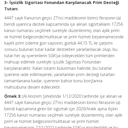
3- İşsizlik Sigortası Fonundan Karşılanacak Prim Desteği
Tutarı:
4447 sayılı Kanun’un geçici 27’nci maddesinin birinci fıkrasının (a)
bendi uyarınca destek kapsamında işe alınan sigortalıların 17256
kanun numarası seçilmek suretiyle düzenlenmiş olan aylık prim
ve hizmet belgesinde/muhtasar ve prim hizmet beyannamesinde
kayıtlı prim ödeme gün sayısının, günlük 44,15 TL ile çarpımı
sonucu bulunan tutar kadar destekten yararlanılacak olup, bu
tutar her ay işverenlerin SGK’ya ödeyecekleri tüm primlerden
mahsup edilmek suretiyle İşsizlik Sigortası Fonundan
karşılanacaktır. Kalan tutarın bulunması halinde, bu tutarlar
işverene iade edilmeyerek, yararlanılan prim desteği tutarları
tamamlanana kadar, işverenin bahse konu borçlarına
mahsubuna devam edilecektir.
Örnek 3:
(A) Anonim Şirketinde 1/12/2020 tarihinde işe alınan ve
4447 sayılı Kanunun geçici 27’nci maddesinin birinci fıkrasının (a)
bendi kapsamına giren bir sigortalı için 2020/Aralık ayına ilişkin
17256 kanun numarası seçilmek suretiyle düzenlenmiş olan aylık
prim ve hizmet belgesinin/muhtasar ve prim hizmet
beyannamesinin 22/1/2021 tarihinde SGK’ya gönderildiği ve bu