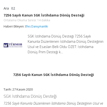
Ara
02
7256
yorumlar kapalı
Sayılı
7256 Sayılı Kanun SGK İstihdama Dönüş Desteği
Kanun
Ortalama Okuma Süresi:
14
dakika
SGK
İstihdama
Haberi Ekleyen:
Efes Danışmanlık
Dönüş
Desteği
SGK İstihdama Dönüş Desteği 7256 Sayılı
Ortalama
Okuma
Kanunla Düzenlenen İstihdama Dönüş Desteğinin
Süresi:
14
Usul ve Esasları Belli Oldu ÖZET: İstihdama
dakika
Dönüş Prim Desteği k…
için
7256 Sayılı Kanun SGK İstihdama Dönüş Desteği
Tarih: 27 Kasım 2020
SGK İstihdama Dönüş Desteği
7256 Sayılı Kanunla Düzenlenen İstihdama Dönüş Desteğinin Usul ve