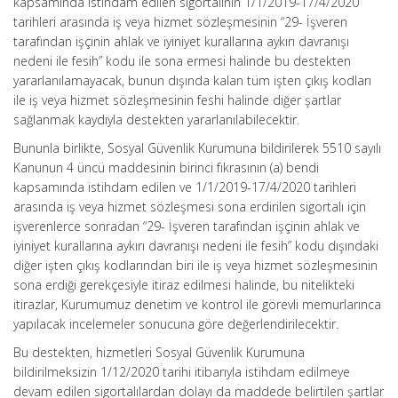
kapsamında istihdam edilen sigortalının 1/1/2019-17/4/2020
tarihleri arasında iş veya hizmet sözleşmesinin “29- İşveren
tarafından işçinin ahlak ve iyiniyet kurallarına aykırı davranışı
nedeni ile fesih” kodu ile sona ermesi halinde bu destekten
yararlanılamayacak, bunun dışında kalan tüm işten çıkış kodları
ile iş veya hizmet sözleşmesinin feshi halinde diğer şartlar
sağlanmak kaydıyla destekten yararlanılabilecektir.
Bununla birlikte, Sosyal Güvenlik Kurumuna bildirilerek 5510 sayılı
Kanunun 4 üncü maddesinin birinci fıkrasının (a) bendi
kapsamında istihdam edilen ve 1/1/2019-17/4/2020 tarihleri
arasında iş veya hizmet sözleşmesi sona erdirilen sigortalı için
işverenlerce sonradan “29- İşveren tarafından işçinin ahlak ve
iyiniyet kurallarına aykırı davranışı nedeni ile fesih” kodu dışındaki
diğer işten çıkış kodlarından biri ile iş veya hizmet sözleşmesinin
sona erdiği gerekçesiyle itiraz edilmesi halinde, bu nitelikteki
itirazlar, Kurumumuz denetim ve kontrol ile görevli memurlarınca
yapılacak incelemeler sonucuna göre değerlendirilecektir.
Bu destekten, hizmetleri Sosyal Güvenlik Kurumuna
bildirilmeksizin 1/12/2020 tarihi itibarıyla istihdam edilmeye
devam edilen sigortalılardan dolayı da maddede belirtilen şartlar