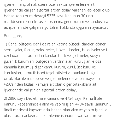
işyerleri hariç olmak üzere özel sektör işverenlerine ait
işyerlerinde çalışan sigortalılardan dolayı yararlanılabilecek olup,
bahse konu prim desteği 5335 sayılı Kanunun 30 uncu
maddesinin ikinci fıkrası kapsamına giren kurum ve kuruluşlara
ait işyerlerinde çalışan sigortalılar hakkında uygulanmayacaktır.
Buna göre;
1) Genel bütçeye dahil daireler, katma bütçeli idareler, döner
sermayeler, fonlar, belediyeler, il özel idareleri, belediyeler ve il
özel idareleri tarafından kurulan birlik ve işletmeler, sosyal
güvenlik kurumları, bütçeden yardım alan kuruluşlar ile özel
kanunla kurulmuş diğer kamu kurum, kurul, üst kurul ve
kuruluşları, kamu iktisadi teşebbüsleri ve bunların bağlı
ortaklıkları ile müessese ve işletmelerinde ve sermayesinin
%50’sinden fazlası kamuya ait olan diğer ortaklıklara ait
işyerlerinde çalıştırılan sigortalılardan dolayı,
2) 2886 sayılı Devlet İhale Kanunu ve 4734 sayılı Kamu İhale
Kanunu kapsamındaki alım ve yapım işleri, 4734 sayılı Kanunun 3
üncü maddesi kapsamında istisna olan alım ve yapım işleri ile
uluslararası anlaşma hükümlerine istinaden yapılan alım ve