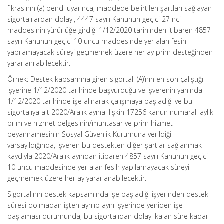
fıkrasının (a) bendi uyarınca, maddede belirtilen şartları sağlayan
sigortalılardan dolayı, 4447 sayılı Kanunun geçici 27 nci
maddesinin yürürlüğe girdiği 1/12/2020 tarihinden itibaren 4857
sayılı Kanunun geçici 10 uncu maddesinde yer alan fesih
yapılamayacak süreyi geçmemek üzere her ay prim desteğinden
yararlanılabilecektir.
Örnek: Destek kapsamına giren sigortalı (A)’nın en son çalıştığı
işyerine 1/12/2020 tarihinde başvurduğu ve işverenin yanında
1/12/2020 tarihinde işe alınarak çalışmaya başladığı ve bu
sigortalıya ait 2020/Aralık ayına ilişkin 17256 kanun numaralı aylık
prim ve hizmet belgesinin/muhtasar ve prim hizmet
beyannamesinin Sosyal Güvenlik Kurumuna verildiği
varsayıldığında, işveren bu destekten diğer şartlar sağlanmak
kaydıyla 2020/Aralık ayından itibaren 4857 sayılı Kanunun geçici
10 uncu maddesinde yer alan fesih yapılamayacak süreyi
geçmemek üzere her ay yararlanabilecektir.
Sigortalının destek kapsamında işe başladığı işyerinden destek
süresi dolmadan işten ayrılıp aynı işyerinde yeniden işe
başlaması durumunda, bu sigortalıdan dolayı kalan süre kadar