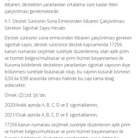
itibaren, destekten yararlanılan ortalama süre kadar fiilen
çalıştırılması gerekmektedir.
h.1. Destek Süresinin Sona Ermesinden İtibaren Çalıştırılması
Gereken Sigortalı Sayısı Hesabı
Destek süresinin sona ermesinden itibaren çalıştırılması gereken
sigortalı sayısı, destek süresince destek kapsamında 17256
kanun numarası seçilmek suretiyle düzenlenmiş olan aylık prim
ve hizmet belgesi/muhtasar ve prim hizmet beyannamesi ile
Kuruma bildirilerek destekten yararlanılan sigortalı sayısının ikiye
bölünmesi suretiyle bulunacak olup, bu sayının küsurat kısmının
0,50 ila 0,99 arasında olması halinde bu sayı tama iblağ
edilecektir.
Örnek: (Z) Ltd. Şti.’de;
2020/Aralık ayında A, B, C, D ve E sigortalılarının,
2021/Ocak ayında A, B, C, D ve E sigortalılarının,
17256 kanun numarası seçilmek suretiyle düzenlenen aylık prim
ve hizmet belgesi/muhtasar ve prim hizmet beyannamesi ile