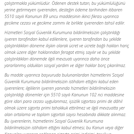
çalıştırmakla yükümlüdür. Ödenen destek tutarı, bu yükümlülüğünü
yerine getirmeyen işverenden, desteğin ödeme tarihinden itibaren
5510 sayılı Kanunun 89 uncu maddesinin ikinci fıkrası uyarınca
gecikme cezası ve gecikme zammı ile birlikte işverenden tahsil edilir.
Hizmetleri Sosyal Güvenlik Kurumuna bildirilmeksizin çalıştırıldığı
işveren tarafından kabul edilenlere, işveren tarafından bu şekilde
çalıştırıldıkları döneme ilişkin olarak ücret ve ücrete bağlı hakları hariç
olmak üzere diğer haklarından feragat etmiş sayılır ve bu şekilde
çalıştırıldıkları dönemde ilgili mevzuatı uyarınca daha önce
yararlanmış oldukları sosyal yardım ve diğer haklar borç çıkarılmaz.
Bu madde uyarınca başvuruda bulunanlardan hizmetlerini Sosyal
Güvenlik Kurumuna bildirilmeksizin istihdam ettiğini kabul eden
işverenlere; ilgililerin işveren yanında hizmetleri bildirilmeksizin
çalıştırıldığı dönemler için 5510 sayılı Kanunun 102 nci maddesine
göre idari para cezası uygulanmaz, işsizlik sigortası primi de dâhil
olmak üzere sigorta primi tahakkuk ettirilmez ve ilgili mevzuatta yer
alan ortalama ve toplam sigortalı sayısı hesabında dikkate alınmaz.
Bu işverenlerin, hizmetlerini Sosyal Güvenlik Kurumuna
bildirilmeksizin istihdam ettiğini kabul etmesi; bu Kanun veya diğer