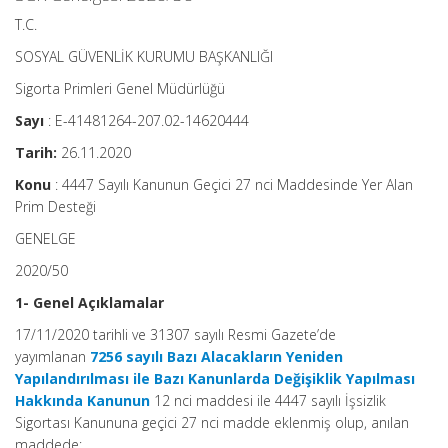
T.C.
SOSYAL GÜVENLİK KURUMU BAŞKANLIĞI
Sigorta Primleri Genel Müdürlüğü
Sayı
: E-41481264-207.02-14620444
Tarih:
26.11.2020
Konu
: 4447 Sayılı Kanunun Geçici 27 nci Maddesinde Yer Alan
Prim Desteği
GENELGE
2020/50
1- Genel Açıklamalar
17/11/2020 tarihli ve 31307 sayılı Resmi Gazete’de
yayımlanan
7256 sayılı Bazı Alacakların Yeniden
Yapılandırılması ile Bazı Kanunlarda Değişiklik Yapılması
Hakkında Kanunun
12 nci maddesi ile 4447 sayılı İşsizlik
Sigortası Kanununa geçici 27 nci madde eklenmiş olup, anılan
maddede;