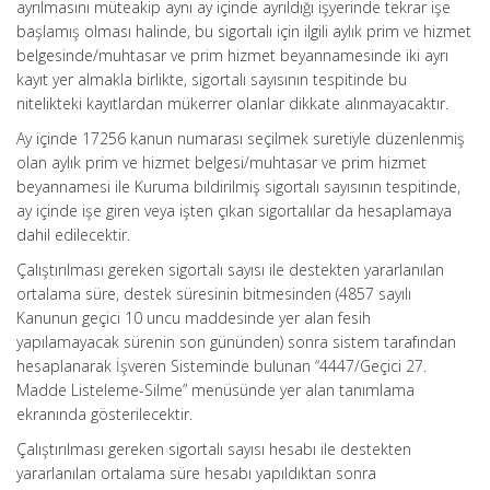
ayrılmasını müteakip aynı ay içinde ayrıldığı işyerinde tekrar işe
başlamış olması halinde, bu sigortalı için ilgili aylık prim ve hizmet
belgesinde/muhtasar ve prim hizmet beyannamesinde iki ayrı
kayıt yer almakla birlikte, sigortalı sayısının tespitinde bu
nitelikteki kayıtlardan mükerrer olanlar dikkate alınmayacaktır.
Ay içinde 17256 kanun numarası seçilmek suretiyle düzenlenmiş
olan aylık prim ve hizmet belgesi/muhtasar ve prim hizmet
beyannamesi ile Kuruma bildirilmiş sigortalı sayısının tespitinde,
ay içinde işe giren veya işten çıkan sigortalılar da hesaplamaya
dahil edilecektir.
Çalıştırılması gereken sigortalı sayısı ile destekten yararlanılan
ortalama süre, destek süresinin bitmesinden (4857 sayılı
Kanunun geçici 10 uncu maddesinde yer alan fesih
yapılamayacak sürenin son gününden) sonra sistem tarafından
hesaplanarak İşveren Sisteminde bulunan “4447/Geçici 27.
Madde Listeleme-Silme” menüsünde yer alan tanımlama
ekranında gösterilecektir.
Çalıştırılması gereken sigortalı sayısı hesabı ile destekten
yararlanılan ortalama süre hesabı yapıldıktan sonra