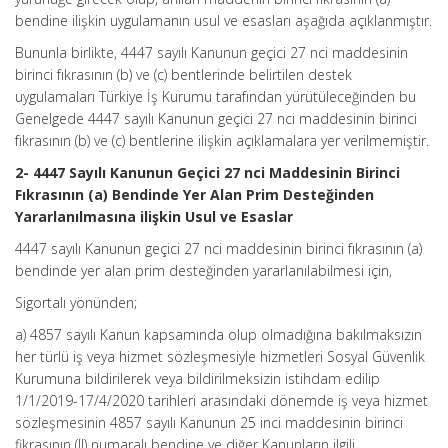
bendine ilişkin uygulamanın usul ve esasları aşağıda açıklanmıştır.
Bununla birlikte, 4447 sayılı Kanunun geçici 27 nci maddesinin
birinci fıkrasının (b) ve (c) bentlerinde belirtilen destek
uygulamaları Türkiye İş Kurumu tarafından yürütüleceğinden bu
Genelgede 4447 sayılı Kanunun geçici 27 nci maddesinin birinci
fıkrasının (b) ve (c) bentlerine ilişkin açıklamalara yer verilmemiştir.
2- 4447 Sayılı Kanunun Geçici 27 nci Maddesinin Birinci
Fıkrasının (a) Bendinde Yer Alan Prim Desteğinden
Yararlanılmasına ilişkin Usul ve Esaslar
4447 sayılı Kanunun geçici 27 nci maddesinin birinci fıkrasının (a)
bendinde yer alan prim desteğinden yararlanılabilmesi için,
Sigortalı yönünden;
a) 4857 sayılı Kanun kapsamında olup olmadığına bakılmaksızın
her türlü iş veya hizmet sözleşmesiyle hizmetleri Sosyal Güvenlik
Kurumuna bildirilerek veya bildirilmeksizin istihdam edilip
1/1/2019-17/4/2020 tarihleri arasındaki dönemde iş veya hizmet
sözleşmesinin 4857 sayılı Kanunun 25 inci maddesinin birinci
fikrasının (II) numaralı bendine ve diğer Kanunların ilgili