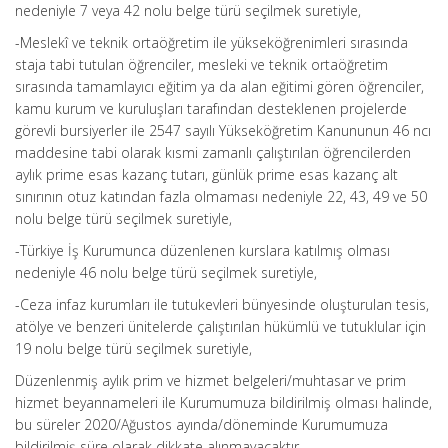
nedeniyle 7 veya 42 nolu belge türü seçilmek suretiyle,
-Meslekî ve teknik ortaöğretim ile yükseköğrenimleri sırasında
staja tabi tutulan öğrenciler, mesleki ve teknik ortaöğretim
sırasında tamamlayıcı eğitim ya da alan eğitimi gören öğrenciler,
kamu kurum ve kuruluşları tarafından desteklenen projelerde
görevli bursiyerler ile 2547 sayılı Yükseköğretim Kanununun 46 ncı
maddesine tabi olarak kısmi zamanlı çalıştırılan öğrencilerden
aylık prime esas kazanç tutarı, günlük prime esas kazanç alt
sınırının otuz katından fazla olmaması nedeniyle 22, 43, 49 ve 50
nolu belge türü seçilmek suretiyle,
-Türkiye İş Kurumunca düzenlenen kurslara katılmış olması
nedeniyle 46 nolu belge türü seçilmek suretiyle,
-Ceza infaz kurumları ile tutukevleri bünyesinde oluşturulan tesis,
atölye ve benzeri ünitelerde çalıştırılan hükümlü ve tutuklular için
19 nolu belge türü seçilmek suretiyle,
Düzenlenmiş aylık prim ve hizmet belgeleri/muhtasar ve prim
hizmet beyannameleri ile Kurumumuza bildirilmiş olması halinde,
bu süreler 2020/Ağustos ayında/döneminde Kurumumuza
bildirilmiş süre olarak dikkate alınmayacaktır.