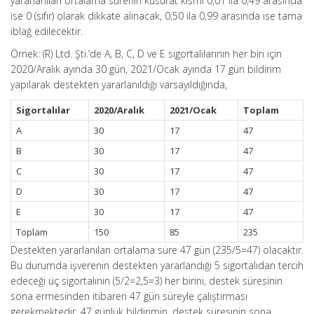
yararlanılan ortalama sürenin küsurat kısmı 0,01 ila 0,49 arasında
ise 0 (sıfır) olarak dikkate alınacak, 0,50 ila 0,99 arasında ise tama
iblağ edilecektir.
Örnek: (R) Ltd. Şti.’de A, B, C, D ve E sigortalılarının her biri için
2020/Aralık ayında 30 gün, 2021/Ocak ayında 17 gün bildirim
yapılarak destekten yararlanıldığı varsayıldığında,
Sigortalılar
2020/Aralık
2021/Ocak
Toplam
A
30
17
47
B
30
17
47
C
30
17
47
D
30
17
47
E
30
17
47
Toplam
150
85
235
Destekten yararlanılan ortalama süre 47 gün (235/5=47) olacaktır.
Bu durumda işverenin destekten yararlandığı 5 sigortalıdan tercih
edeceği üç sigortalının (5/2=2,5=3) her birini, destek süresinin
sona ermesinden itibaren 47 gün süreyle çalıştırması
gerekmektedir. 47 günlük bildirimin, destek süresinin sona