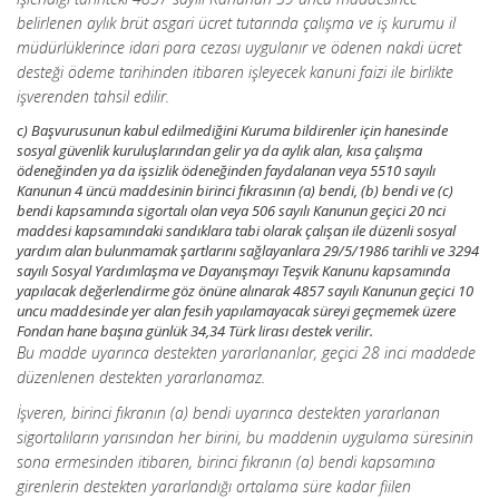
belirlenen aylık brüt asgari ücret tutarında çalışma ve iş kurumu il
müdürlüklerince idari para cezası uygulanır ve ödenen nakdi ücret
desteği ödeme tarihinden itibaren işleyecek kanuni faizi ile birlikte
işverenden tahsil edilir.
c) Başvurusunun kabul edilmediğini Kuruma bildirenler için hanesinde
sosyal güvenlik kuruluşlarından gelir ya da aylık alan, kısa çalışma
ödeneğinden ya da işsizlik ödeneğinden faydalanan veya 5510 sayılı
Kanunun 4 üncü maddesinin birinci fıkrasının (a) bendi, (b) bendi ve (c)
bendi kapsamında sigortalı olan veya 506 sayılı Kanunun geçici 20 nci
maddesi kapsamındaki sandıklara tabi olarak çalışan ile düzenli sosyal
yardım alan bulunmamak şartlarını sağlayanlara 29/5/1986 tarihli ve 3294
sayılı Sosyal Yardımlaşma ve Dayanışmayı Teşvik Kanunu kapsamında
yapılacak değerlendirme göz önüne alınarak 4857 sayılı Kanunun geçici 10
uncu maddesinde yer alan fesih yapılamayacak süreyi geçmemek üzere
Fondan hane başına günlük 34,34 Türk lirası destek verilir.
Bu madde uyarınca destekten yararlananlar, geçici 28 inci maddede
düzenlenen destekten yararlanamaz.
İşveren, birinci fıkranın (a) bendi uyarınca destekten yararlanan
sigortalıların yarısından her birini, bu maddenin uygulama süresinin
sona ermesinden itibaren, birinci fıkranın (a) bendi kapsamına
girenlerin destekten yararlandığı ortalama süre kadar fiilen