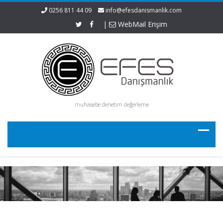
0256 811 44 09
info@efesdanismanlik.com
|
WebMail Erişim
muhasebe denetim değerleme