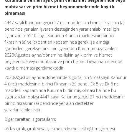
Kurumuna verilen aylık prim ve hizmet belgelerinde veya
muhtasar ve prim hizmet beyannamelerinde kayıtlı
olmaması
4447 sayılı Kanunun geçici 27 nci maddesinin birinci fıkrasının (a)
bendinde yer alan işveren desteğinden yararlanılabilmesi için
sigortalının, 5510 sayılı Kanunun 4 üncü maddesinin birinci
fıkrasının (a) ve (c) bentleri kapsamında gerek işe alındığı
işyerinden, gerekse farklı bir işyerinden Kurumumuza verilen
2020/Ağustos ayına/dönemine ilişkin aylık prim ve hizmet
belgelerinde veya muhtasar ve prim hizmet beyannamelerinde
kayıtlı olmaması gerekmektedir.
2020/Ağustos ayında/döneminde sigortalının 5510 sayılı Kanunun
4 üncü maddesinin birinci fıkrasının (b) bendi, Ek 5 ve Ek 6 ncı
maddesi kapsamında Kuruma bildirilmiş olması halinde bu
sigortalıdan dolayı 4447 sayılı Kanunun geçici 27 nci maddesinin
birinci fıkrasının (a) bendinde yer alan destekten
yararlanılabilecektir.
Diğer taraftan, sigortalıların;
-Aday çırak, çırak veya işletmelerde meslekî eğitim görmesi