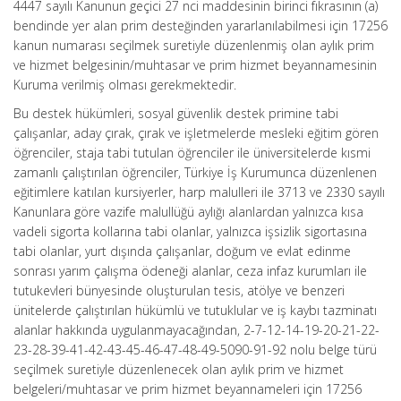
4447 sayılı Kanunun geçici 27 nci maddesinin birinci fıkrasının (a)
bendinde yer alan prim desteğinden yararlanılabilmesi için 17256
kanun numarası seçilmek suretiyle düzenlenmiş olan aylık prim
ve hizmet belgesinin/muhtasar ve prim hizmet beyannamesinin
Kuruma verilmiş olması gerekmektedir.
Bu destek hükümleri, sosyal güvenlik destek primine tabi
çalışanlar, aday çırak, çırak ve işletmelerde mesleki eğitim gören
öğrenciler, staja tabi tutulan öğrenciler ile üniversitelerde kısmi
zamanlı çalıştırılan öğrenciler, Türkiye İş Kurumunca düzenlenen
eğitimlere katılan kursiyerler, harp malulleri ile 3713 ve 2330 sayılı
Kanunlara göre vazife malullüğü aylığı alanlardan yalnızca kısa
vadeli sigorta kollarına tabi olanlar, yalnızca işsizlik sigortasına
tabi olanlar, yurt dışında çalışanlar, doğum ve evlat edinme
sonrası yarım çalışma ödeneği alanlar, ceza infaz kurumları ile
tutukevleri bünyesinde oluşturulan tesis, atölye ve benzeri
ünitelerde çalıştırılan hükümlü ve tutuklular ve iş kaybı tazminatı
alanlar hakkında uygulanmayacağından, 2-7-12-14-19-20-21-22-
23-28-39-41-42-43-45-46-47-48-49-5090-91-92 nolu belge türü
seçilmek suretiyle düzenlenecek olan aylık prim ve hizmet
belgeleri/muhtasar ve prim hizmet beyannameleri için 17256