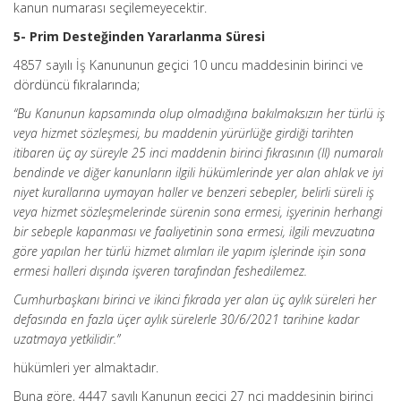
kanun numarası seçilemeyecektir.
5- Prim Desteğinden Yararlanma Süresi
4857 sayılı İş Kanununun geçici 10 uncu maddesinin birinci ve
dördüncü fıkralarında;
“Bu Kanunun kapsamında olup olmadığına bakılmaksızın her türlü iş
veya hizmet sözleşmesi, bu maddenin yürürlüğe girdiği tarihten
itibaren üç ay süreyle 25 inci maddenin birinci fıkrasının (II) numaralı
bendinde ve diğer kanunların ilgili hükümlerinde yer alan ahlak ve iyi
niyet kurallarına uymayan haller ve benzeri sebepler, belirli süreli iş
veya hizmet sözleşmelerinde sürenin sona ermesi, işyerinin herhangi
bir sebeple kapanması ve faaliyetinin sona ermesi, ilgili mevzuatına
göre yapılan her türlü hizmet alımları ile yapım işlerinde işin sona
ermesi halleri dışında işveren tarafından feshedilemez.
Cumhurbaşkanı birinci ve ikinci fıkrada yer alan üç aylık süreleri her
defasında en fazla üçer aylık sürelerle 30/6/2021 tarihine kadar
uzatmaya yetkilidir.”
hükümleri yer almaktadır.
Buna göre, 4447 sayılı Kanunun geçici 27 nci maddesinin birinci