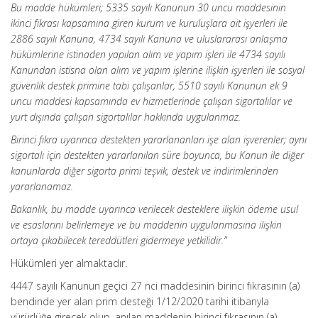
Bu madde hükümleri; 5335 sayılı Kanunun 30 uncu maddesinin
ikinci fıkrası kapsamına giren kurum ve kuruluşlara ait işyerleri ile
2886 sayılı Kanuna, 4734 sayılı Kanuna ve uluslararası anlaşma
hükümlerine istinaden yapılan alım ve yapım işleri ile 4734 sayılı
Kanundan istisna olan alım ve yapım işlerine ilişkin işyerleri ile sosyal
güvenlik destek primine tabi çalışanlar, 5510 sayılı Kanunun ek 9
uncu maddesi kapsamında ev hizmetlerinde çalışan sigortalılar ve
yurt dışında çalışan sigortalılar hakkında uygulanmaz.
Birinci fıkra uyarınca destekten yararlananları işe alan işverenler; aynı
sigortalı için destekten yararlanılan süre boyunca, bu Kanun ile diğer
kanunlarda diğer sigorta primi teşvik, destek ve indirimlerinden
yararlanamaz.
Bakanlık, bu madde uyarınca verilecek desteklere ilişkin ödeme usul
ve esaslarını belirlemeye ve bu maddenin uygulanmasına ilişkin
ortaya çıkabilecek tereddütleri gidermeye yetkilidir.”
Hükümleri yer almaktadır.
4447 sayılı Kanunun geçici 27 nci maddesinin birinci fıkrasının (a)
bendinde yer alan prim desteği 1/12/2020 tarihi itibarıyla
yürürlüğe girecek olup, anılan maddenin birinci fıkrasının (a)