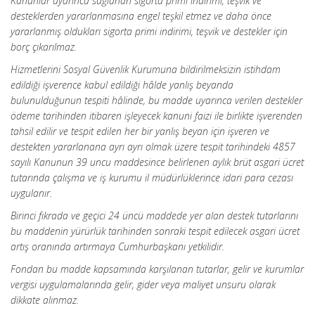
Kanunlar uyarınca sağlanan sigorta primi indirimi, teşvik ve
desteklerden yararlanmasına engel teşkil etmez ve daha önce
yararlanmış oldukları sigorta primi indirimi, teşvik ve destekler için
borç çıkarılmaz.
Hizmetlerini Sosyal Güvenlik Kurumuna bildirilmeksizin istihdam
edildiği işverence kabul edildiği hâlde yanlış beyanda
bulunulduğunun tespiti hâlinde, bu madde uyarınca verilen destekler
ödeme tarihinden itibaren işleyecek kanuni faizi ile birlikte işverenden
tahsil edilir ve tespit edilen her bir yanlış beyan için işveren ve
destekten yararlanana ayrı ayrı olmak üzere tespit tarihindeki 4857
sayılı Kanunun 39 uncu maddesince belirlenen aylık brüt asgari ücret
tutarında çalışma ve iş kurumu il müdürlüklerince idari para cezası
uygulanır.
Birinci fıkrada ve geçici 24 üncü maddede yer alan destek tutarlarını
bu maddenin yürürlük
tarihinden sonraki tespit edilecek asgari ücret
artış oranında artırmaya Cumhurbaşkanı yetkilidir.
Fondan bu madde kapsamında karşılanan tutarlar, gelir ve kurumlar
vergisi uygulamalarında gelir, gider veya maliyet unsuru olarak
dikkate alınmaz.