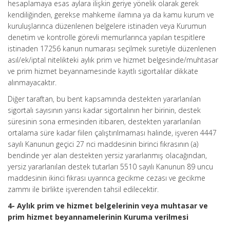
hesaplamaya esas aylara ilişkin geriye yönelik olarak gerek
kendiliğinden, gerekse mahkeme ilamına ya da kamu kurum ve
kuruluşlarınca düzenlenen belgelere istinaden veya Kurumun
denetim ve kontrolle görevli memurlarınca yapılan tespitlere
istinaden 17256 kanun numarası seçilmek suretiyle düzenlenen
asıl/ek/iptal nitelikteki aylık prim ve hizmet belgesinde/muhtasar
ve prim hizmet beyannamesinde kayıtlı sigortalılar dikkate
alınmayacaktır.
Diğer taraftan, bu bent kapsamında destekten yararlanılan
sigortalı sayısının yarısı kadar sigortalının her birinin, destek
süresinin sona ermesinden itibaren, destekten yararlanılan
ortalama süre kadar fiilen çalıştırılmaması halinde, işveren 4447
sayılı Kanunun geçici 27 nci maddesinin birinci fıkrasının (a)
bendinde yer alan destekten yersiz yararlanmış olacağından,
yersiz yararlanılan destek tutarları 5510 sayılı Kanunun 89 uncu
maddesinin ikinci fıkrası uyarınca gecikme cezası ve gecikme
zammı ile birlikte işverenden tahsil edilecektir.
4- Aylık prim ve hizmet belgelerinin veya muhtasar ve
prim hizmet beyannamelerinin Kuruma verilmesi