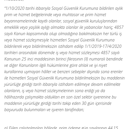
“1/10/2020 tarihi itibarıyla Sosyal Güvenlik Kurumuna bildirilen aylık
prim ve hizmet belgelerinde veya muhtasar ve prim hizmet
beyannamelerinde kayıtlı olanlar, sosyal güvenlik kuruluşlarından
emeklilik veya yaşlılık aylığı almakta olanlar ile yabancılar hariç; 4857
sayılı Kanun kapsamında olup olmadığına bakılmaksızın her türlü iş
veya hizmet sözleşmesiyle hizmetleri Sosyal Güvenlik Kurumuna
bildirilerek veya bildirilmeksizin istihdam edilip 1/1/2019-17/4/2020
tarihleri arasındaki dönemde iş veya hizmet sözleşmesi 4857 sayılı
Kanunun 25 inci maddesinin birinci fıkrasının (II) numaralı bendinde
ve diğer Kanunların ilgili hükümlerine göre ahlak ve iyi niyet
kurallarına uymayan hâller ve benzeri sebepler dışında sona erenler
ile hizmetleri Sosyal Güvenlik Kurumuna bildirilmeksizin bu maddenin
yürürlüğe girdiği tarih itibarıyla istihdam edilmeye devam edilmekte
olanların, iş veya hizmet sözleşmelerinin sona erdiği ya da
hâlihazırda çalışmakta oldukları en son özel sektör işverenine bu
maddenin yürürlüğe girdiği tarihi takip eden 30 gün içerisinde
başvuruda bulunmaları ve işveren tarafından;
a) Fiilen çalıştırılmaları hâlinde, prim ödeme gün sayılarının 44,15