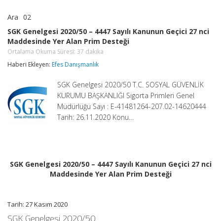
Ara
02
SGK
yorumlar kapalı
Genelgesi
SGK Genelgesi 2020/50 – 4447 Sayılı Kanunun Geçici 27 nci
2020/50
Maddesinde Yer Alan Prim Desteği
–
4447
Ortalama Okuma Süresi:
37
dakika
Sayılı
Haberi Ekleyen:
Efes Danışmanlık
Kanunun
Geçici
27
SGK Genelgesi 2020/50 T.C. SOSYAL GÜVENLİK
nci
KURUMU BAŞKANLIĞI Sigorta Primleri Genel
Maddesinde
Müdürlüğü Sayı : E-41481264-207.02-14620444
Yer
Tarih: 26.11.2020 Konu…
Alan
Prim
Desteği
Ortalama
Okuma
Süresi:
37
SGK Genelgesi 2020/50 – 4447 Sayılı Kanunun Geçici 27 nci
dakika
Maddesinde Yer Alan Prim Desteği
için
Tarih: 27 Kasım 2020
SGK Genelgesi 2020/50