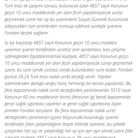
Türk lirası ile çarpımı sonucu bulunacak tutar 4857 sayılı Kanunun
geçici 10 uncu maddesinde yer alan fesih yapılamayacak süreyi
geçmemek üzere her ay bu işverenlerin Sosyal Güvenlik Kurumuna
ödeyecekleri tüm primlerden mahsup edilmek suretiyle işverene
Fondan destek sağlanır.
b) İşe başlatılıp 4857 sayılı Kanunun geçici 10 uncu maddesi
uyarınca işveren tarafından ücretsiz izne ayrılanlara, kısa çalışma
ödeneğinden faydalanmamak kaydıyla, 4857 sayılı Kanunun geçici
10 uncu maddesinde yer alan fesih yapılamayacak süreyi geçmemek
üzere, bu süre içinde ücretsiz izinde bulundukları süre kadar, Fondan
günlük 39,24 Türk lirası nakdi ücret desteği verilir. Yapılan
ödemelerden damga vergisi hariç herhangi bir kesinti yapılamaz. Bu
fıkra kapsamında nakdi ücret desteğinden yararlananlar 5510 sayılı
Kanunun 60 ıncı maddesinin birinci fıkrasının (g) bendi kapsamında
genel sağlık sigortalısı sayılırlar ve genel sağlık sigortasına ilişkin
primleri Fondan karşılanır. Bu fıkra kapsamında nakdi ücret
desteğinden yararlanan işçinin başvuruda bulunduğu
işveren
tarafından fiilen çalıştırıldığının tespiti hâlinde işverene, bu şekilde
çalıştırılan her işçi ve çalıştırıldığı her ay için ayrı ayrı olmak üzere fiilin
işlendiği tarihteki 4857 sayılı Kanunun 39 uncu maddesince