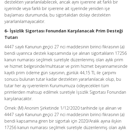
destekten yararlanılabilecek, ancak aynı işverene ait farklı bir
işyerinde veya farklı bir işverene ait işyerinde yeniden işe
başlaması durumunda, bu sigortalıdan dolayı destekten
yararlanılamayacaktır.
6- İşsizlik Sigortası Fonundan Karşılanacak Prim Desteği
Tutarı
4447 sayılı Kanunun geçici 27 nci maddesinin birinci fıkrasının (a)
bendi uyarınca destek kapsamında işe alınan sigortalıların 17256
kanun numarası seçilmek suretiyle düzenlenmiş olan aylık prim
ve hizmet belgesinde/muhtasar ve prim hizmet beyannamesinde
kayıtlı prim ödeme gün sayısının, günlük 44,15 TL ile çarpımı
sonucu bulunan tutar kadar destekten yararlanılacak olup, bu
tutar her ay işverenlerin Kurumumuza ödeyecekleri tüm
primlerden mahsup edilmek suretiyle İşsizlik Sigortası Fonundan
karşılanacaktır.
Örnek: (M) Anonim Şirketinde 1/12/2020 tarihinde işe alınan ve
4447 sayılı Kanunun geçici 27 nci maddesinin birinci fıkrasının (a)
bendi kapsamına giren bir sigortalı için 2020/Aralık ayına ilişkin
17256 kanun numarası seçilmek suretiyle düzenlenmiş olan aylık