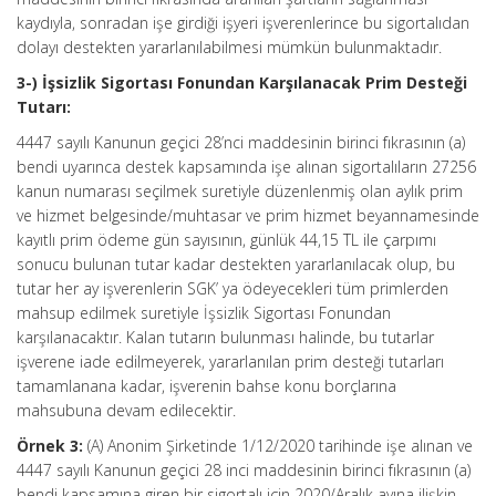
kaydıyla, sonradan işe girdiği işyeri işverenlerince bu sigortalıdan
dolayı destekten yararlanılabilmesi mümkün bulunmaktadır.
3-) İşsizlik Sigortası Fonundan Karşılanacak Prim Desteği
Tutarı:
4447 sayılı Kanunun geçici 28’nci maddesinin birinci fıkrasının (a)
bendi uyarınca destek kapsamında işe alınan sigortalıların 27256
kanun numarası seçilmek suretiyle düzenlenmiş olan aylık prim
ve hizmet belgesinde/muhtasar ve prim hizmet beyannamesinde
kayıtlı prim ödeme gün sayısının, günlük 44,15 TL ile çarpımı
sonucu bulunan tutar kadar destekten yararlanılacak olup, bu
tutar her ay işverenlerin SGK’ ya ödeyecekleri tüm primlerden
mahsup edilmek suretiyle İşsizlik Sigortası Fonundan
karşılanacaktır. Kalan tutarın bulunması halinde, bu tutarlar
işverene iade edilmeyerek, yararlanılan prim desteği tutarları
tamamlanana kadar, işverenin bahse konu borçlarına
mahsubuna devam edilecektir.
Örnek 3:
(A) Anonim Şirketinde 1/12/2020 tarihinde işe alınan ve
4447 sayılı Kanunun geçici 28 inci maddesinin birinci fıkrasının (a)
bendi kapsamına giren bir sigortalı için 2020/Aralık ayına ilişkin