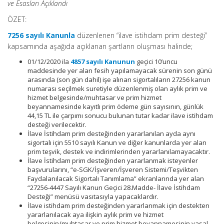
ve Esasları Açıklandı
ÖZET:
7256 sayılı Kanunla
düzenlenen “ilave istihdam prim desteği”
kapsamında aşağıda açıklanan şartların oluşması halinde;
01/12/2020 ila
4857 sayılı Kanunun
geçici 10’uncu
maddesinde yer alan fesih yapılamayacak sürenin son günü
arasında (son gün dahil) işe alınan sigortalıların 27256 kanun
numarası seçilmek suretiyle düzenlenmiş olan aylık prim ve
hizmet belgesinde/muhtasar ve prim hizmet
beyannamesinde kayıtlı prim ödeme gün sayısının, günlük
44,15 TL ile çarpımı sonucu bulunan tutar kadar ilave istihdam
desteği verilecektir.
İlave İstihdam prim desteğinden yararlanılan ayda aynı
sigortalı için 5510 sayılı Kanun ve diğer kanunlarda yer alan
prim teşvik, destek ve indirimlerinden yararlanılamayacaktır.
İlave İstihdam prim desteğinden yararlanmak isteyenler
başvurularını, “e-SGK/İşveren/İşveren Sistemi/Teşvikten
Faydalanılacak Sigortalı Tanımlama” ekranlarında yer alan
“27256-4447 Sayılı Kanun Geçici 28.Madde- İlave İstihdam
Desteği” menüsü vasıtasıyla yapacaklardır.
İlave istihdam prim desteğinden yararlanmak için destekten
yararlanılacak aya ilişkin aylık prim ve hizmet
belgesinin/muhtasar ve prim hizmet beyannamesinin yasal