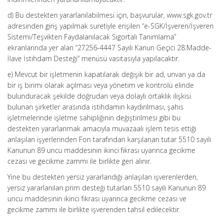
d) Bu destekten yararlanılabilmesi için, başvurular, www.sgk.gov.tr
adresinden giriş yapılmak suretiyle erişilen “e-SGK/İşveren/İşveren
Sistemi/Teşvikten Faydalanılacak Sigortalı Tanımlama”
ekranlarında yer alan “27256-4447 Sayılı Kanun Geçici 28.Madde-
İlave İstihdam Desteği” menüsü vasıtasıyla yapılacaktır.
e) Mevcut bir işletmenin kapatılarak değişik bir ad, unvan ya da
bir iş birimi olarak açılması veya yönetim ve kontrolü elinde
bulunduracak şekilde doğrudan veya dolaylı ortaklık ilişkisi
bulunan şirketler arasında istihdamın kaydırılması, şahıs
işletmelerinde işletme sahipliğinin değiştirilmesi gibi bu
destekten yararlanmak amacıyla muvazaalı işlem tesis ettiği
anlaşılan işyerlerinden Fon tarafından karşılanan tutar 5510 sayılı
Kanunun 89 uncu maddesinin ikinci fıkrası uyarınca gecikme
cezası ve gecikme zammı ile birlikte geri alınır.
Yine bu destekten yersiz yararlandığı anlaşılan işverenlerden,
yersiz yararlanılan prim desteği tutarları 5510 sayılı Kanunun 89
uncu maddesinin ikinci fıkrası uyarınca gecikme cezası ve
gecikme zammı ile birlikte işverenden tahsil edilecektir.