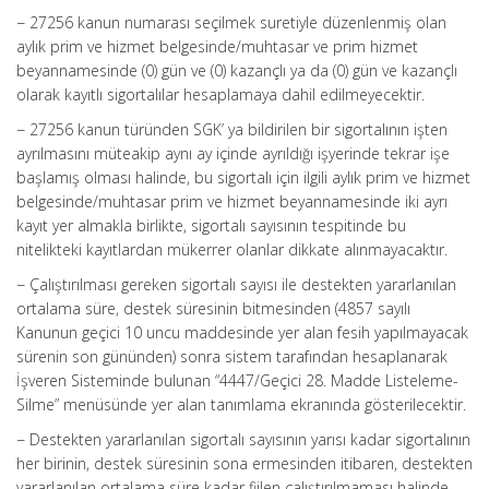
− 27256 kanun numarası seçilmek suretiyle düzenlenmiş olan
aylık prim ve hizmet belgesinde/muhtasar ve prim hizmet
beyannamesinde (0) gün ve (0) kazançlı ya da (0) gün ve kazançlı
olarak kayıtlı sigortalılar hesaplamaya dahil edilmeyecektir.
− 27256 kanun türünden SGK’ ya bildirilen bir sigortalının işten
ayrılmasını müteakip aynı ay içinde ayrıldığı işyerinde tekrar işe
başlamış olması halinde, bu sigortalı için ilgili aylık prim ve hizmet
belgesinde/muhtasar prim ve hizmet beyannamesinde iki ayrı
kayıt yer almakla birlikte, sigortalı sayısının tespitinde bu
nitelikteki kayıtlardan mükerrer olanlar dikkate alınmayacaktır.
− Çalıştırılması gereken sigortalı sayısı ile destekten yararlanılan
ortalama süre, destek süresinin bitmesinden (4857 sayılı
Kanunun geçici 10 uncu maddesinde yer alan fesih yapılmayacak
sürenin son gününden) sonra sistem tarafından hesaplanarak
İşveren Sisteminde bulunan “4447/Geçici 28. Madde Listeleme-
Silme” menüsünde yer alan tanımlama ekranında gösterilecektir.
− Destekten yararlanılan sigortalı sayısının yarısı kadar sigortalının
her birinin, destek süresinin sona ermesinden itibaren, destekten
yararlanılan ortalama süre kadar fiilen çalıştırılmaması halinde,