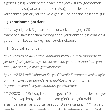
sigortalı için işverenlere fesih yapılamayacak süreyi geçmemek
üzere her ay sağlanacak destektir. Aşağıda bu destekten
yararlanma şartları, miktarı ve diğer usul ve esasları açıklanmıştır.
1-) Yararlanma Şartları:
4447 sayılı İşsizlik Sigortası Kanununa eklenen geçici 28 inci
maddede ilave istihdam desteğinden yararlanmak için aşağıdaki
şartların birlikte gerçekleşmesi gerekmektedir.
1.1.-) Sigortalı Yönünden;
a) 1/12/2020 ila 4857 sayılı Kanunun geçici 10 uncu maddesinde
yer alan fesih yapılamayacak sürenin son günü arasında (son gün
dahil) işe alınmış olması gerekmektedir.
b) 1/10/2020 tarihi itibarıyla Sosyal Güvenlik Kurumuna verilen aylık
prim ve hizmet belgelerinde veya muhtasar ve prim hizmet
beyannamelerinde kayıtlı olmaması gerekmektedir.
1/12/2020 ila 4857 sayılı Kanunun geçici 10 uncu maddesinde yer
alan fesih yapılmayacak sürenin son günü (son gün dahil)
arasında işe alınan sigortalıların, 5510 sayılı Kanunun 4/1- a ve c
bentleri kapsamında gerek işe alındığı işyerinden gerekse farklı