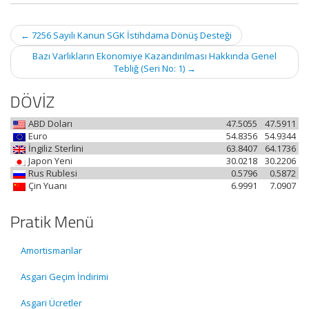
Post
←
7256 Sayılı Kanun SGK İstihdama Dönüş Desteği
navigation
Bazı Varlıkların Ekonomiye Kazandırılması Hakkında Genel
Tebliğ (Seri No: 1)
→
DÖVİZ
ABD Doları
47.5055
47.5911
Euro
54.8356
54.9344
İngiliz Sterlini
63.8407
64.1736
Japon Yeni
30.0218
30.2206
Rus Rublesi
0.5796
0.5872
Çin Yuanı
6.9991
7.0907
Pratik Menü
Amortismanlar
Asgari Geçim İndirimi
Asgari Ücretler