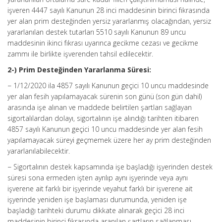
işveren 4447 sayılı Kanunun 28 inci maddesinin birinci fıkrasında
yer alan prim desteğinden yersiz yararlanmış olacağından, yersiz
yararlanılan destek tutarları 5510 sayılı Kanunun 89 uncu
maddesinin ikinci fıkrası uyarınca gecikme cezası ve gecikme
zammı ile birlikte işverenden tahsil edilecektir.
2-) Prim Desteğinden Yararlanma Süresi:
− 1/12/2020 ila 4857 sayılı Kanunun geçici 10 uncu maddesinde
yer alan fesih yapılamayacak sürenin son günü (son gün dahil)
arasında işe alınan ve maddede belirtilen şartları sağlayan
sigortalılardan dolayı, sigortalının işe alındığı tarihten itibaren
4857 sayılı Kanunun geçici 10 uncu maddesinde yer alan fesih
yapılamayacak süreyi geçmemek üzere her ay prim desteğinden
yararlanılabilecektir.
− Sigortalının destek kapsamında işe başladığı işyerinden destek
süresi sona ermeden işten ayrılıp aynı işyerinde veya aynı
işverene ait farklı bir işyerinde veyahut farklı bir işverene ait
işyerinde yeniden işe başlaması durumunda, yeniden işe
başladığı tarihteki durumu dikkate alınarak geçici 28 inci
maddesinin birinci fıkrasında aranılan şartların sağlanması