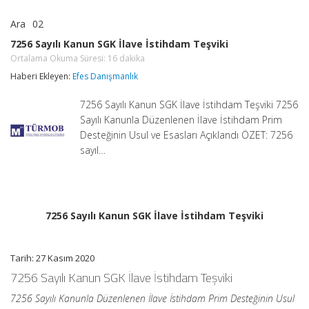
Ara
02
7256
yorumlar kapalı
Sayılı
7256 Sayılı Kanun SGK İlave İstihdam Teşviki
Kanun
Ortalama Okuma Süresi:
16
dakika
SGK
İlave
Haberi Ekleyen:
Efes Danışmanlık
İstihdam
Teşviki
7256 Sayılı Kanun SGK İlave İstihdam Teşviki 7256
Ortalama
Okuma
Sayılı Kanunla Düzenlenen İlave İstihdam Prim
Süresi:
16
Desteğinin Usul ve Esasları Açıklandı ÖZET: 7256
dakika
sayıl…
için
7256 Sayılı Kanun SGK İlave İstihdam Teşviki
Tarih: 27 Kasım 2020
7256 Sayılı Kanun SGK İlave İstihdam Teşviki
7256 Sayılı Kanunla Düzenlenen İlave İstihdam Prim Desteğinin Usul