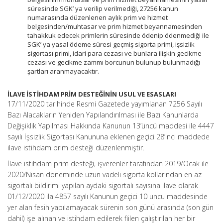
süresinde SGK’ ya verilip verilmediği, 27256 kanun
numarasında düzenlenen aylık prim ve hizmet
belgesinden/muhtasar ve prim hizmet beyannamesinden
tahakkuk edecek primlerin süresinde ödenip ödenmediği ile
SGK’ ya yasal ödeme süresi geçmiş sigorta primi, işsizlik
sigortası primi, idari para cezası ve bunlara ilişkin gecikme
cezası ve gecikme zammı borcunun bulunup bulunmadığı
şartları aranmayacaktır.
İLAVE İSTİHDAM PRİM DESTEĞİNİN USUL VE ESASLARI
17/11/2020 tarihinde Resmi Gazetede yayımlanan 7256 Sayılı
Bazı Alacakların Yeniden Yapılandırılması ile Bazı Kanunlarda
Değişiklik Yapılması Hakkında Kanunun 13’üncü maddesi ile 4447
sayılı İşsizlik Sigortası Kanununa eklenen geçici 28’inci maddede
ilave istihdam prim desteği düzenlenmiştir.
İlave istihdam prim desteği, işverenler tarafından 2019/Ocak ile
2020/Nisan döneminde uzun vadeli sigorta kollarından en az
sigortalı bildirimi yapılan aydaki sigortalı sayısına ilave olarak
01/12/2020 ila 4857 sayılı Kanunun geçici 10 uncu maddesinde
yer alan fesih yapılamayacak sürenin son günü arasında (son gün
dahil) işe alınan ve istihdam edilerek fiilen çalıştırılan her bir