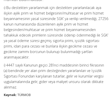
ı) Bu destekten yararlanmak için destekten yararlanılacak aya
ilişkin aylık prim ve hizmet belgesinin/muhtasar ve prim hizmet
beyannamesinin yasal süresinde SGK’ ya verilip verilmediği, 27256
kanun numarasında düzenlenen aylık prim ve hizmet
belgesinden/muhtasar ve prim hizmet beyannamesinden
tahakkuk edecek primlerin süresinde ödenip ödenmediği ile SGK’
ya yasal ödeme süresi geçmiş sigorta primi, işsizlik sigortası
primi, idari para cezası ve bunlara ilişkin gecikme cezası ve
gecikme zammı borcunun bulunup bulunmadığı şartları
aranmayacaktır.
i) 4447 sayılı Kanunun geçici 28’İnci maddesinin birinci fıkrasının
(a) bendinde yer alan prim desteğinden yararlanılan ve İşsizlik
Sigortası Fonundan karşılanan tutarlar, gelir ve kurumlar vergisi
uygulamalarında gelir, gider veya maliyet unsuru olarak dikkate
alınmaz.
Kaynak:
TÜRMOB