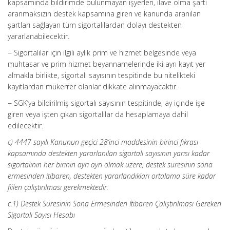
kapsamında bildirimde bulunmayan işyerleri, ilave olma şartı
aranmaksızın destek kapsamına giren ve kanunda aranılan
şartları sağlayan tüm sigortalılardan dolayı destekten
yararlanabilecektir.
− Sigortalılar için ilgili aylık prim ve hizmet belgesinde veya
muhtasar ve prim hizmet beyannamelerinde iki ayrı kayıt yer
almakla birlikte, sigortalı sayısının tespitinde bu nitelikteki
kayıtlardan mükerrer olanlar dikkate alınmayacaktır.
− SGK’ya bildirilmiş sigortalı sayısının tespitinde, ay içinde işe
giren veya işten çıkan sigortalılar da hesaplamaya dahil
edilecektir.
c) 4447 sayılı Kanunun geçici 28’inci maddesinin birinci fıkrası
kapsamında destekten yararlanılan sigortalı sayısının yarısı kadar
sigortalının her birinin ayrı ayrı olmak üzere, destek süresinin sona
ermesinden itibaren, destekten yararlandıkları ortalama süre kadar
fiilen çalıştırılması gerekmektedir.
c.1) Destek Süresinin Sona Ermesinden İtibaren Çalıştırılması Gereken
Sigortalı Sayısı Hesabı