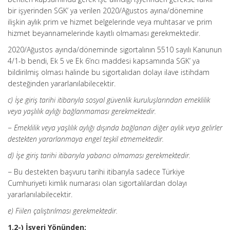
bir işyerinden SGK’ ya verilen 2020/Ağustos ayına/dönemine
ilişkin aylık prim ve hizmet belgelerinde veya muhtasar ve prim
hizmet beyannamelerinde kayıtlı olmaması gerekmektedir.
2020/Ağustos ayında/döneminde sigortalının 5510 sayılı Kanunun
4/1-b bendi, Ek 5 ve Ek 6’ncı maddesi kapsamında SGK’ ya
bildirilmiş olması halinde bu sigortalıdan dolayı ilave istihdam
desteğinden yararlanılabilecektir.
c) İşe giriş tarihi itibarıyla sosyal güvenlik kuruluşlarından emeklilik
veya yaşlılık aylığı bağlanmaması gerekmektedir.
− Emeklilik veya yaşlılık aylığı dışında bağlanan diğer aylık veya gelirler
destekten yararlanmaya engel teşkil etmemektedir.
d) İşe giriş tarihi itibarıyla yabancı olmaması gerekmektedir.
− Bu destekten başvuru tarihi itibarıyla sadece Türkiye
Cumhuriyeti kimlik numarası olan sigortalılardan dolayı
yararlanılabilecektir.
e) Fiilen çalıştırılması gerekmektedir.
1.2-) İşyeri Yönünden;