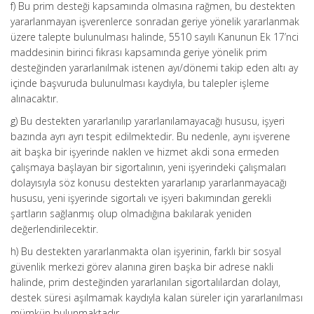
f) Bu prim desteği kapsamında olmasına rağmen, bu destekten
yararlanmayan işverenlerce sonradan geriye yönelik yararlanmak
üzere talepte bulunulması halinde, 5510 sayılı Kanunun Ek 17’nci
maddesinin birinci fıkrası kapsamında geriye yönelik prim
desteğinden yararlanılmak istenen ayı/dönemi takip eden altı ay
içinde başvuruda bulunulması kaydıyla, bu talepler işleme
alınacaktır.
g) Bu destekten yararlanılıp yararlanılamayacağı hususu, işyeri
bazında ayrı ayrı tespit edilmektedir. Bu nedenle, aynı işverene
ait başka bir işyerinde naklen ve hizmet akdi sona ermeden
çalışmaya başlayan bir sigortalının, yeni işyerindeki çalışmaları
dolayısıyla söz konusu destekten yararlanıp yararlanmayacağı
hususu, yeni işyerinde sigortalı ve işyeri bakımından gerekli
şartların sağlanmış olup olmadığına bakılarak yeniden
değerlendirilecektir.
h) Bu destekten yararlanmakta olan işyerinin, farklı bir sosyal
güvenlik merkezi görev alanına giren başka bir adrese nakli
halinde, prim desteğinden yararlanılan sigortalılardan dolayı,
destek süresi aşılmamak kaydıyla kalan süreler için yararlanılması
mümkün bulunmaktadır.