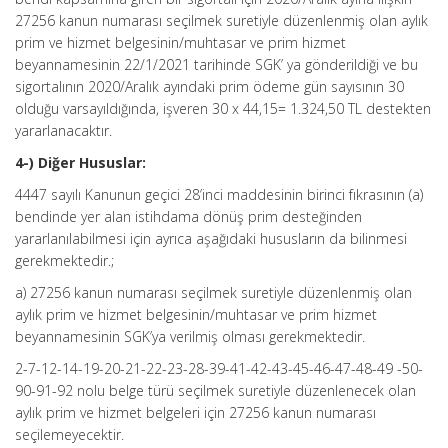
27256 kanun numarası seçilmek suretiyle düzenlenmiş olan aylık
prim ve hizmet belgesinin/muhtasar ve prim hizmet
beyannamesinin 22/1/2021 tarihinde SGK’ ya gönderildiği ve bu
sigortalının 2020/Aralık ayındaki prim ödeme gün sayısının 30
olduğu varsayıldığında, işveren 30 x 44,15= 1.324,50 TL destekten
yararlanacaktır.
4-) Diğer Hususlar:
4447 sayılı Kanunun geçici 28’inci maddesinin birinci fıkrasının (a)
bendinde yer alan istihdama dönüş prim desteğinden
yararlanılabilmesi için ayrıca aşağıdaki hususların da bilinmesi
gerekmektedir.;
a) 27256 kanun numarası seçilmek suretiyle düzenlenmiş olan
aylık prim ve hizmet belgesinin/muhtasar ve prim hizmet
beyannamesinin SGK’ya verilmiş olması gerekmektedir.
2-7-12-14-19-20-21-22-23-28-39-41-42-43-45-46-47-48-49 -50-
90-91-92 nolu belge türü seçilmek suretiyle düzenlenecek olan
aylık prim ve hizmet belgeleri için 27256 kanun numarası
seçilemeyecektir.