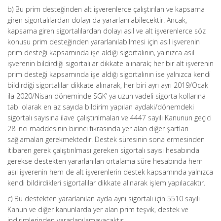
b) Bu prim desteğinden alt işverenlerce çalıştırılan ve kapsama
giren sigortalılardan dolayı da yararlanılabilecektir. Ancak,
kapsama giren sigortalılardan dolayı asıl ve alt işverenlerce söz
konusu prim desteğinden yararlanılabilmesi için asıl işverenin
prim desteği kapsamında işe aldığı sigortalının, yalnızca asıl
işverenin bildirdiği sigortalılar dikkate alınarak; her bir alt işverenin
prim desteği kapsamında işe aldığı sigortalının ise yalnızca kendi
bildirdiği sigortalılar dikkate alınarak, her biri ayrı ayrı 2019/Ocak
ila 2020/Nisan döneminde SGK’ ya uzun vadeli sigorta kollarına
tabi olarak en az sayıda bildirim yapılan aydaki/dönemdeki
sigortalı sayısına ilave çalıştırılmaları ve 4447 sayılı Kanunun geçici
28 inci maddesinin birinci fıkrasında yer alan diğer şartları
sağlamaları gerekmektedir. Destek süresinin sona ermesinden
itibaren gerek çalıştırılması gereken sigortalı sayısı hesabında
gerekse destekten yararlanılan ortalama süre hesabında hem
asıl işverenin hem de alt işverenlerin destek kapsamında yalnızca
kendi bildirdikleri sigortalılar dikkate alınarak işlem yapılacaktır.
c) Bu destekten yararlanılan ayda aynı sigortalı için 5510 sayılı
Kanun ve diğer kanunlarda yer alan prim teşvik, destek ve
indirimlerinden yararlanılamayacaktır.