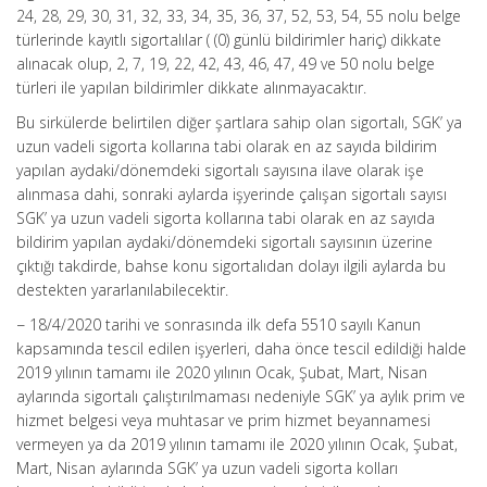
24, 28, 29, 30, 31, 32, 33, 34, 35, 36, 37, 52, 53, 54, 55 nolu belge
türlerinde kayıtlı sigortalılar ( (0) günlü bildirimler hariç) dikkate
alınacak olup, 2, 7, 19, 22, 42, 43, 46, 47, 49 ve 50 nolu belge
türleri ile yapılan bildirimler dikkate alınmayacaktır.
Bu sirkülerde belirtilen diğer şartlara sahip olan sigortalı, SGK’ ya
uzun vadeli sigorta kollarına tabi olarak en az sayıda bildirim
yapılan aydaki/dönemdeki sigortalı sayısına ilave olarak işe
alınmasa dahi, sonraki aylarda işyerinde çalışan sigortalı sayısı
SGK’ ya uzun vadeli sigorta kollarına tabi olarak en az sayıda
bildirim yapılan aydaki/dönemdeki sigortalı sayısının üzerine
çıktığı takdirde, bahse konu sigortalıdan dolayı ilgili aylarda bu
destekten yararlanılabilecektir.
− 18/4/2020 tarihi ve sonrasında ilk defa 5510 sayılı Kanun
kapsamında tescil edilen işyerleri, daha önce tescil edildiği halde
2019 yılının tamamı ile 2020 yılının Ocak, Şubat, Mart, Nisan
aylarında sigortalı çalıştırılmaması nedeniyle SGK’ ya aylık prim ve
hizmet belgesi veya muhtasar ve prim hizmet beyannamesi
vermeyen ya da 2019 yılının tamamı ile 2020 yılının Ocak, Şubat,
Mart, Nisan aylarında SGK’ ya uzun vadeli sigorta kolları