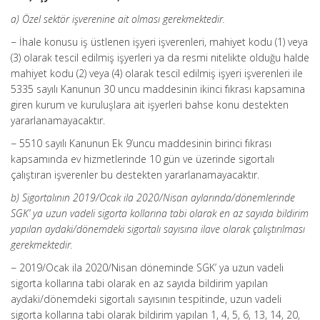
a) Özel sektör işverenine ait olması gerekmektedir.
− İhale konusu iş üstlenen işyeri işverenleri, mahiyet kodu (1) veya
(3) olarak tescil edilmiş işyerleri ya da resmi nitelikte olduğu halde
mahiyet kodu (2) veya (4) olarak tescil edilmiş işyeri işverenleri ile
5335 sayılı Kanunun 30 uncu maddesinin ikinci fıkrası kapsamına
giren kurum ve kuruluşlara ait işyerleri bahse konu destekten
yararlanamayacaktır.
− 5510 sayılı Kanunun Ek 9’uncu maddesinin birinci fıkrası
kapsamında ev hizmetlerinde 10 gün ve üzerinde sigortalı
çalıştıran işverenler bu destekten yararlanamayacaktır.
b) Sigortalının 2019/Ocak ila 2020/Nisan aylarında/dönemlerinde
SGK’ ya uzun vadeli sigorta kollarına tabi olarak en az sayıda bildirim
yapılan aydaki/dönemdeki sigortalı sayısına ilave olarak çalıştırılması
gerekmektedir.
− 2019/Ocak ila 2020/Nisan döneminde SGK’ ya uzun vadeli
sigorta kollarına tabi olarak en az sayıda bildirim yapılan
aydaki/dönemdeki sigortalı sayısının tespitinde, uzun vadeli
sigorta kollarına tabi olarak bildirim yapılan 1, 4, 5, 6, 13, 14, 20,