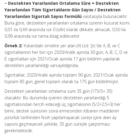
− Destekten Yararlanılan Ortalama Süre = Destekten
Yararlanılan Tüm Sigortalıların Gün Sayısı / Destekten
Yararlanılan Sigortalı Sayısı formülü
vasıtasıyla bulunacaktır.
Buna göre, destekten yararlanılan ortalama sürenin küsurat kısmı
0,01 ila 0,49 arasında ise 0 (sıfır) olarak dikkate alınacak, 0,50 ila
0,99 arasında ise tama iblağ edilecektir.
Örnek 2:
Yukarıdaki örnekte yer alan (A) Ltd. Şti.’de A, B, ve C
sigortalılarının her biri için 2020/Aralık ayında 30 gün, A, B, C, D ve
E sigortalıları için 2021/Ocak ayında 17 gün bildirim yapılarak
destekten yararlanıldığı varsayıldığında,
Sigortalılar; 2020/Aralık ayında toplam 90 gün, 2021/Ocak ayında
toplam 85 gün, genel toplam olarak ta 175 gün bildirilmiştir.
Destekten yararlanılan ortalama süre 35 gün (175/5= 35)
olacaktır. Bu durumda işveren destekten yararlandığı 5
sigortalısından tercih edeceği üç sigortalısının (5/2=2,5=3) her
birini, destek süresinin sona ermesinden itibaren maddenin
yürürlük tarihinden fesih yapılamayacak süreyi içine alan ay
sayısını geçmeyecek şekilde, 35 gün süreyle çalıştırması
gerekmektedir.