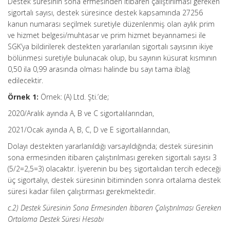
Destek süresinin sona ermesinden itibaren çalıştırılması gereken
sigortalı sayısı, destek süresince destek kapsamında 27256
kanun numarası seçilmek suretiyle düzenlenmiş olan aylık prim
ve hizmet belgesi/muhtasar ve prim hizmet beyannamesi ile
SGK’ya bildirilerek destekten yararlanılan sigortalı sayısının ikiye
bölünmesi suretiyle bulunacak olup, bu sayının küsurat kısmının
0,50 ila 0,99 arasında olması halinde bu sayı tama iblağ
edilecektir.
Örnek 1:
Örnek: (A) Ltd. Şti.’de;
2020/Aralık ayında A, B ve C sigortalılarından,
2021/Ocak ayında A, B, C, D ve E sigortalılarından,
Dolayı destekten yararlanıldığı varsayıldığında; destek süresinin
sona ermesinden itibaren çalıştırılması gereken sigortalı sayısı 3
(5/2=2,5=3) olacaktır. İşverenin bu beş sigortalıdan tercih edeceği
üç sigortalıyı, destek süresinin bitiminden sonra ortalama destek
süresi kadar fiilen çalıştırması gerekmektedir.
c.2) Destek Süresinin Sona Ermesinden İtibaren Çalıştırılması Gereken
Ortalama Destek Süresi Hesabı