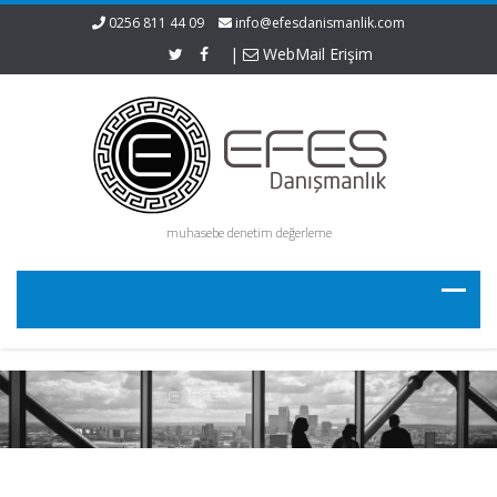
0256 811 44 09
info@efesdanismanlik.com
|
WebMail Erişim
muhasebe denetim değerleme