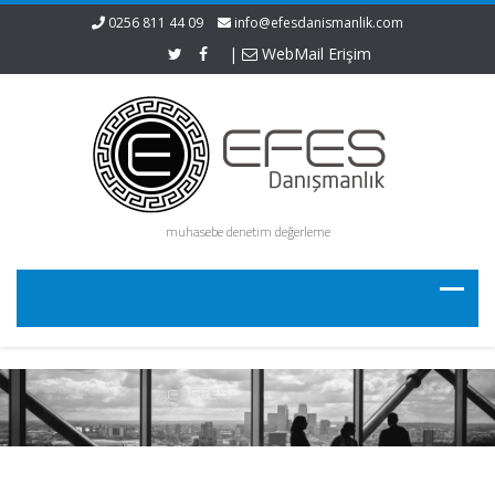
0256 811 44 09
info@efesdanismanlik.com
|
WebMail Erişim
muhasebe denetim değerleme