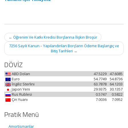
Post
←
Öğrenim Ve Katkı Kredisi Borçlarına İlişkin Broşür
navigation
7256 Sayılı Kanun – Yapılandırılan Borçların Ödeme Başlangıç ve
Bitiş Tarihleri
→
DÖVİZ
ABD Doları
47.5229
47.6085
Euro
54.7749
54.8736
İngiliz Sterlini
63.7878
64.1203
Japon Yeni
29.9375
30.1357
Rus Rublesi
0.5747
0.5822
Çin Yuanı
7.0036
7.0952
Pratik Menü
Amortismanlar