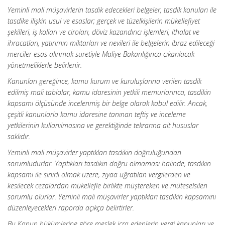
Yeminli mali müşavirlerin tasdik edecekleri belgeler, tasdik konuları ile
tasdike ilişkin usul ve esaslar; gerçek ve tüzelkişilerin mükellefiyet
şekilleri, iş kolları ve ciroları, döviz kazandırıcı işlemleri, ithalat ve
ihracatları, yatırımın miktarları ve nevileri ile belgelerin ibraz edileceği
merciler esas alınmak suretiyle Maliye Bakanlığınca çıkarılacak
yönetmeliklerle belirlenir.
Kanunları gereğince, kamu kurum ve kuruluşlarına verilen tasdik
edilmiş mali tablolar, kamu idaresinin yetkili memurlarınca, tasdikin
kapsamı ölçüsünde incelenmiş bir belge olarak kabul edilir. Ancak,
çeşitli kanunlarla kamu idaresine tanınan teftiş ve inceleme
yetkilerinin kullanılmasına ve gerektiğinde tekrarına ait hususlar
saklıdır.
Yeminli mali müşavirler yaptıkları tasdikin doğruluğundan
sorumludurlar. Yaptıkları tasdikin doğru olmaması halinde, tasdikin
kapsamı ile sınırlı olmak üzere, ziyaa uğratılan vergilerden ve
kesilecek cezalardan mükellefle birlikte müştereken ve müteselsilen
sorumlu olurlar. Yeminli mali müşavirler yaptıkları tasdikin kapsamını
düzenleyecekleri raporda açıkça belirtirler.
Bu Kanun hükümlerine göre meslek icra edenlerin vergi kanunları ve