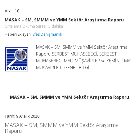
Ara
10
MASAK
yorumlar kapalı
–
MASAK – SM, SMMM ve YMM Sektör Araştırma Raporu
SM,
Ortalama Okuma Süresi:
5
dakika
SMMM
ve
Haberi Ekleyen:
Efes Danışmanlık
YMM
Sektör
MASAK – SM, SMMM ve YMM Sektör Araştırma
Araştırma
Raporu
Raporu SERBEST MUHASEBECİ, SERBEST
Ortalama
MUHASEBECİ MALİ MÜŞAVİRLER ve YEMİNLİ MALİ
Okuma
Süresi:
MÜŞAVİRLER I.GENEL BİLGİ…
5
dakika
için
MASAK – SM, SMMM ve YMM Sektör Araştırma Raporu
Tarih: 9 Aralık 2020
MASAK – SM, SMMM ve YMM Sektör Araştırma
Raporu