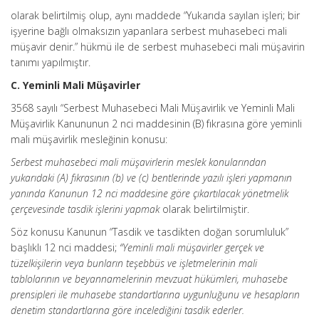
olarak belirtilmiş olup, aynı maddede “Yukarıda sayılan işleri; bir
işyerine bağlı olmaksızın yapanlara serbest muhasebeci mali
müşavir denir.” hükmü ile de serbest muhasebeci mali müşavirin
tanımı yapılmıştır.
C. Yeminli Mali Müşavirler
3568 sayılı “Serbest Muhasebeci Mali Müşavirlik ve Yeminli Mali
Müşavirlik Kanununun 2 nci maddesinin (B) fıkrasına göre yeminli
mali müşavirlik mesleğinin konusu:
Serbest muhasebeci mali müşavirlerin meslek konularından
yukarıdaki (A) fıkrasının (b) ve (c) bentlerinde yazılı işleri yapmanın
yanında Kanunun 12 nci maddesine göre çıkartılacak yönetmelik
çerçevesinde tasdik işlerini yapmak
olarak belirtilmiştir.
Söz konusu Kanunun “Tasdik ve tasdikten doğan sorumluluk”
başlıklı 12 nci maddesi;
“Yeminli mali müşavirler gerçek ve
tüzelkişilerin veya bunların teşebbüs ve işletmelerinin mali
tablolarının ve beyannamelerinin mevzuat hükümleri, muhasebe
prensipleri ile muhasebe standartlarına uygunluğunu ve hesapların
denetim standartlarına göre incelediğini tasdik ederler.