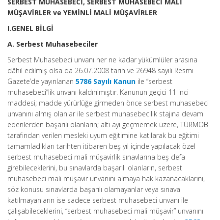
SERBEST MUHASEBECİ, SERBEST MUHASEBECİ MALİ
MÜŞAVİRLER ve YEMİNLİ MALİ MÜŞAVİRLER
I.GENEL BİLGİ
A. Serbest Muhasebeciler
Serbest Muhasebeci unvanı her ne kadar yükümlüler arasına
dâhil edilmiş olsa da 26.07.2008 tarih ve 26948 sayılı Resmi
Gazete’de yayınlanan
5786 Sayılı Kanun
ile “serbest
muhasebeci”lik unvanı kaldırılmıştır. Kanunun geçici 11 inci
maddesi; madde yürürlüğe girmeden önce serbest muhasebeci
unvanını almış olanlar ile serbest muhasebecilik stajına devam
edenlerden başarılı olanların; altı ayı geçmemek üzere, TÜRMOB
tarafından verilen mesleki uyum eğitimine katılarak bu eğitimi
tamamladıkları tarihten itibaren beş yıl içinde yapılacak özel
serbest muhasebeci mali müşavirlik sınavlarına beş defa
girebileceklerini, bu sınavlarda başarılı olanların, serbest
muhasebeci mali müşavir unvanını almaya hak kazanacaklarını,
söz konusu sınavlarda başarılı olamayanlar veya sınava
katılmayanların ise sadece serbest muhasebeci unvanı ile
çalışabileceklerini, “serbest muhasebeci mali müşavir” unvanını