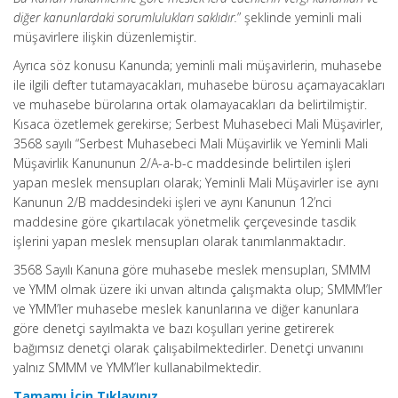
diğer kanunlardaki sorumlulukları saklıdır.
” şeklinde yeminli mali
müşavirlere ilişkin düzenlemiştir.
Ayrıca söz konusu Kanunda; yeminli mali müşavirlerin, muhasebe
ile ilgili defter tutamayacakları, muhasebe bürosu açamayacakları
ve muhasebe bürolarına ortak olamayacakları da belirtilmiştir.
Kısaca özetlemek gerekirse; Serbest Muhasebeci Mali Müşavirler,
3568 sayılı “Serbest Muhasebeci Mali Müşavirlik ve Yeminli Mali
Müşavirlik Kanununun 2/A-a-b-c maddesinde belirtilen işleri
yapan meslek mensupları olarak; Yeminli Mali Müşavirler ise aynı
Kanunun 2/B maddesindeki işleri ve aynı Kanunun 12’nci
maddesine göre çıkartılacak yönetmelik çerçevesinde tasdik
işlerini yapan meslek mensupları olarak tanımlanmaktadır.
3568 Sayılı Kanuna göre muhasebe meslek mensupları, SMMM
ve YMM olmak üzere iki unvan altında çalışmakta olup; SMMM’ler
ve YMM’ler muhasebe meslek kanunlarına ve diğer kanunlara
göre denetçi sayılmakta ve bazı koşulları yerine getirerek
bağımsız denetçi olarak çalışabilmektedirler. Denetçi unvanını
yalnız SMMM ve YMM’ler kullanabilmektedir.
Tamamı İçin Tıklayınız