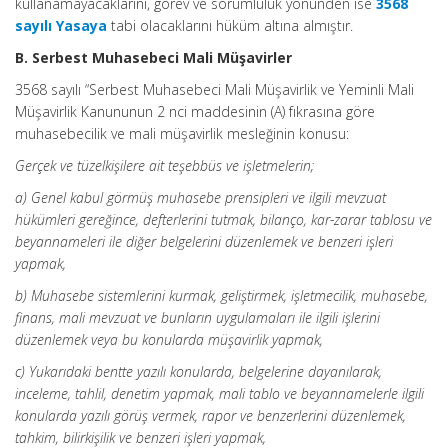
kullanamayacaklarını, görev ve sorumluluk yönünden ise
3568
sayılı Yasaya
tabi olacaklarını hüküm altına almıştır.
B. Serbest Muhasebeci Mali Müşavirler
3568 sayılı “Serbest Muhasebeci Mali Müşavirlik ve Yeminli Mali
Müşavirlik Kanununun 2 nci maddesinin (A) fıkrasına göre
muhasebecilik ve mali müşavirlik mesleğinin konusu:
Gerçek ve tüzelkişilere ait teşebbüs ve işletmelerin;
a) Genel kabul görmüş muhasebe prensipleri ve ilgili mevzuat
hükümleri gereğince, defterlerini tutmak, bilanço, kar-zarar tablosu ve
beyannameleri ile diğer belgelerini düzenlemek ve benzeri işleri
yapmak,
b) Muhasebe sistemlerini kurmak, geliştirmek, işletmecilik, muhasebe,
finans, mali mevzuat ve bunların uygulamaları ile ilgili işlerini
düzenlemek veya bu konularda müşavirlik yapmak,
c) Yukarıdaki bentte yazılı konularda, belgelerine dayanılarak,
inceleme, tahlil, denetim yapmak, mali tablo ve beyannamelerle ilgili
konularda yazılı görüş vermek, rapor ve benzerlerini düzenlemek,
tahkim, bilirkişilik ve benzeri işleri yapmak,