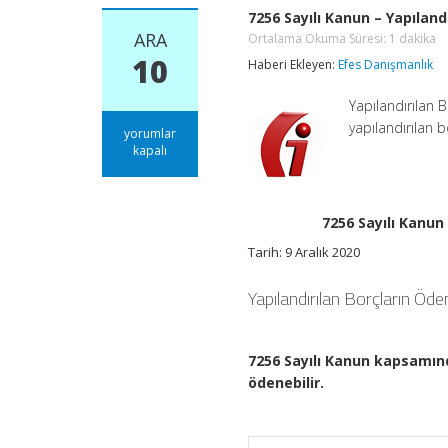
7256 Sayılı Kanun – Yapıland
ARA
Ortalama Okuma Süresi:
1
dakika
10
Haberi Ekleyen:
Efes Danışmanlık
Yapılandırılan 
yapılandırılan b
7256
yorumlar
Sayılı
kapalı
Kanun
–
Yapılandırılan
Borçların
7256 Sayılı Kanun
Ödeme
Başlangıç
Tarih: 9 Aralık 2020
ve
Bitiş
Yapılandırılan Borçların Öde
Tarihleri
Ortalama
Okuma
Süresi:
1
7256 Sayılı Kanun kapsamında
dakika
ödenebilir.
için