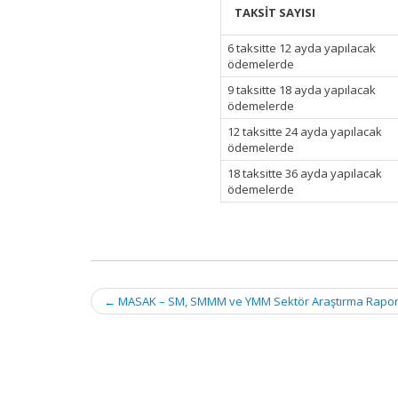
TAKSİT SAYISI
6 taksitte 12 ayda yapılacak
ödemelerde
9 taksitte 18 ayda yapılacak
ödemelerde
12 taksitte 24 ayda yapılacak
ödemelerde
18 taksitte 36 ayda yapılacak
ödemelerde
Post
←
MASAK – SM, SMMM ve YMM Sektör Araştırma Rapo
navigation