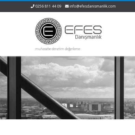
0256 811 44 09
info@efesdanismanlik.com
muhasebe denetim değerleme