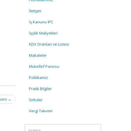
İletişim
İş Kanunu IPC
İşçilik Maliyetleri
KDV Oranları ve Listesi
Makaleler
Mükellef Panosu
Politikamız
Pratik Bilgiler
oşürü
→
Sirküler
Vergi Takvimi