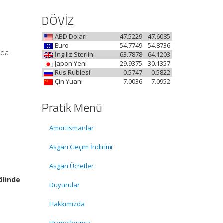
DÖVİZ
ABD Doları
47.5229
47.6085
Euro
54.7749
54.8736
nda
İngiliz Sterlini
63.7878
64.1203
Japon Yeni
29.9375
30.1357
Rus Rublesi
0.5747
0.5822
Çin Yuanı
7.0036
7.0952
Pratik Menü
Amortismanlar
Asgari Geçim İndirimi
Asgari Ücretler
âlinde
Duyurular
Hakkımızda
Hizmetlerimiz