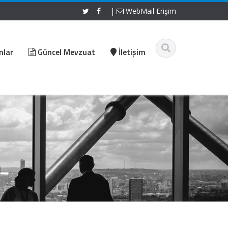
|
WebMail Erişim
nlar
Güncel Mevzuat
İletişim