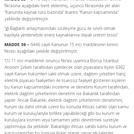
fıkrasına aşağıdaki bent eklenmiş, üçüncü fıkrasında yer alan
“Kanunda kaynak türü bazında” ibaresi “Kanun kapsamında”
şeklinde değiştirilmiştir.
“g) Bağlantı anlaşmasındaki sözleşme gücü ile sınırlı olmak
kaydıyla yenilenebilir enerji kaynaklarına dayalı üretim tesisi”
MADDE 36 –
6446 sayılı Kanunun 15 inci maddesinin birinci
fıkrası aşağıdaki şekilde değiştirilmiştir.
“(1) 11 inci maddenin onuncu fıkrası uyarınca Borsa İstanbul
Anonim Şirketi tarafından işletilecek olan piyasalara ilişkin 6362
sayılı Kanun hükümleri saklı olmak üzere, dağıtım şirketleri hariç
elektrik piyasası faaliyetleri ile lisanssız faaliyet gösteren kişilerin
bu Kanun kapsamındaki inceleme ve denetimi Kurum tarafından;
elektrik dağıtım şirketlerinin denetimi ise Bakanlık tarafından
yapılır. Ancak Bakanlık, elektrik dağıtım şirketlerinin denetimini,
Kurum da dahil olmak üzere bu konuda ihtisas sahibi olan kamu
kurum ve kuruluşlarıyla birlikte yapabileceği gibi bu kurum ve
kuruluşlara kısmen veya tamamen yetki devretmek suretiyle
yaptırmaya da yetkilidir. Bakanlığın ihtisas sahibi kamu kurum ve
kuruluşlarından bu konuya ilişkin olarak yapacağı talepler