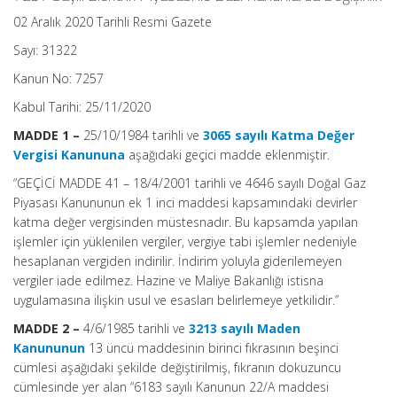
02 Aralık 2020 Tarihli Resmi Gazete
Sayı: 31322
Kanun No: 7257
Kabul Tarihi: 25/11/2020
MADDE 1 –
25/10/1984 tarihli ve
3065 sayılı Katma Değer
Vergisi Kanununa
aşağıdaki geçici madde eklenmiştir.
“GEÇİCİ MADDE 41 –
18/4/2001 tarihli ve 4646 sayılı Doğal Gaz
Piyasası Kanununun ek 1 inci maddesi kapsamındaki devirler
katma değer vergisinden müstesnadır. Bu kapsamda yapılan
işlemler için yüklenilen vergiler, vergiye tabi işlemler nedeniyle
hesaplanan vergiden indirilir. İndirim yoluyla giderilemeyen
vergiler iade edilmez. Hazine ve Maliye Bakanlığı istisna
uygulamasına ilişkin usul ve esasları belirlemeye yetkilidir.”
MADDE 2 –
4/6/1985 tarihli ve
3213 sayılı Maden
Kanununun
13 üncü maddesinin birinci fıkrasının beşinci
cümlesi aşağıdaki şekilde değiştirilmiş, fıkranın dokuzuncu
cümlesinde yer alan “6183 sayılı Kanunun 22/A maddesi