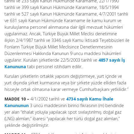
tarihli ve 233 sayılı Kanun Hükmünde Kararname, 22/1/1990
tarihli ve 399 sayılı Kanun Hükmünde Kararname, 18/5/1994
tarihli ve 527 sayılı Kanun Hükmünde Kararname, 4/7/2001 tarihli
ve 631 sayılı Kanun Hükmünde Kararname ile kamu kurum ve
kuruluşlarına personel alınmasına dair ilgili mevzuat hükümleri
uygulanmaz. Ancak, Türkiye Büyük Millet Meclisi denetimine
ilişkin 2/4/1987 tarihli ve 3346 sayılı Kamu İktisadi Teşebbüsleri ile
Fonların Türkiye Büyük Millet Meclisince Denetlenmesinin
Düzenlenmesi Hakkında Kanunun 9 uncu maddesi hükümleri
uygulanır. Kurulan şirketlerde 22/5/2003 tarihli ve
4857 sayılı İş
Kanununa
tabi personel istihdam edilir.
Kurulan şirketlerin ortaklık yapısını değiştirmeye, yurt içinde ve
yurt dışında şirket kurmasına veya bir şirkete yüzde elliden fazla
hisseyle ortak olmasına karar vermeye Cumhurbaşkanı yetkilidir.”
MADDE 10 –
4/1/2002 tarihli ve
4734 sayılı Kamu İhale
Kanununun
3 üncü maddesinin birinci fıkrasının (m) bendinde
yer alan “ithalat yoluyla yapılacak spot sıvılaştırılmış doğal gaz
(LNG) alımları,” ibaresi “yapılacak her türlü doğal gaz alımları,”
şeklinde değiştirilmiştir.