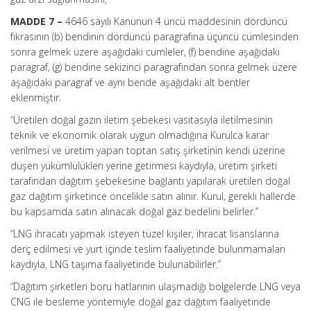
MADDE 7 –
4646 sayılı Kanunun 4 üncü maddesinin dördüncü
fıkrasının (b) bendinin dördüncü paragrafına üçüncü cümlesinden
sonra gelmek üzere aşağıdaki cümleler, (f) bendine aşağıdaki
paragraf, (g) bendine sekizinci paragrafından sonra gelmek üzere
aşağıdaki paragraf ve aynı bende aşağıdaki alt bentler
eklenmiştir.
“Üretilen doğal gazın iletim şebekesi vasıtasıyla iletilmesinin
teknik ve ekonomik olarak uygun olmadığına Kurulca karar
verilmesi ve üretim yapan toptan satış şirketinin kendi üzerine
düşen yükümlülükleri yerine getirmesi kaydıyla, üretim şirketi
tarafından dağıtım şebekesine bağlantı yapılarak üretilen doğal
gaz dağıtım şirketince öncelikle satın alınır. Kurul, gerekli hallerde
bu kapsamda satın alınacak doğal gaz bedelini belirler.”
“LNG ihracatı yapmak isteyen tüzel kişiler, ihracat lisanslarına
derç edilmesi ve yurt içinde teslim faaliyetinde bulunmamaları
kaydıyla, LNG taşıma faaliyetinde bulunabilirler.”
“Dağıtım şirketleri boru hatlarının ulaşmadığı bölgelerde LNG veya
CNG ile besleme yöntemiyle doğal gaz dağıtım faaliyetinde