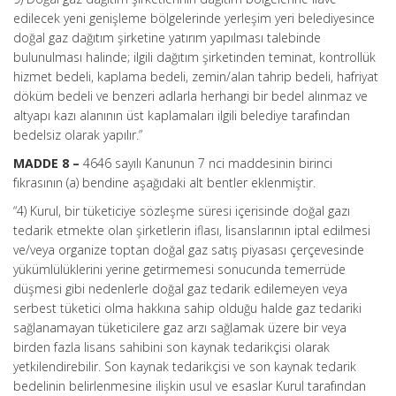
edilecek yeni genişleme bölgelerinde yerleşim yeri belediyesince
doğal gaz dağıtım şirketine yatırım yapılması talebinde
bulunulması halinde; ilgili dağıtım şirketinden teminat, kontrollük
hizmet bedeli, kaplama bedeli, zemin/alan tahrip bedeli, hafriyat
döküm bedeli ve benzeri adlarla herhangi bir bedel alınmaz ve
altyapı kazı alanının üst kaplamaları ilgili belediye tarafından
bedelsiz olarak yapılır.”
MADDE 8 –
4646 sayılı Kanunun 7 nci maddesinin birinci
fıkrasının (a) bendine aşağıdaki alt bentler eklenmiştir.
“4) Kurul, bir tüketiciye sözleşme süresi içerisinde doğal gazı
tedarik etmekte olan şirketlerin iflası, lisanslarının iptal edilmesi
ve/veya organize toptan doğal gaz satış piyasası çerçevesinde
yükümlülüklerini yerine getirmemesi sonucunda temerrüde
düşmesi gibi nedenlerle doğal gaz tedarik edilemeyen veya
serbest tüketici olma hakkına sahip olduğu halde gaz tedariki
sağlanamayan tüketicilere gaz arzı sağlamak üzere bir veya
birden fazla lisans sahibini son kaynak tedarikçisi olarak
yetkilendirebilir. Son kaynak tedarikçisi ve son kaynak tedarik
bedelinin belirlenmesine ilişkin usul ve esaslar Kurul tarafından