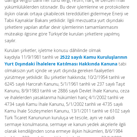
damga vergisi dâhil her türlü vergi, resim, harç ve benzeri mali
yükümlülüklerden istisnadır. Bu devir işlemlerine ve protokollere
ilişkin olarak ortaya çıkabilecek tereddütleri gidermeye Enerji ve
Tabii Kaynaklar Bakanı yetkilidir. İlgili mevzuatta yurt dışındaki
şirketlere yapılan atıflar devir işlemlerinin tamamlanmasını
müteakip ilgisine göre Türkiye’de kurulan şirketlere yapılmış
sayılır.
Kurulan şirketler, işletme konusu dâhilinde olmak
kaydıyla 11/9/1981 tarihli ve
2522 sayılı Kamu Kuruluşlarının
Yurt Dışındaki İhalelere Katılması Hakkında Kanuna
tabi
olmaksızın yurt içinde ve yurt dışında gereken faaliyetleri
yürütmeye yetkilidir. Bu şirketler hakkında; 10/2/1954 tarihli ve
6245 sayılı Harcırah Kanunu, 5/1/1961 tarihli ve 237 sayılı Taşıt
Kanunu, 8/9/1983 tarihli ve 2886 sayılı Devlet İhale Kanunu, ceza
ve ihalelerden yasaklanma hükümleri hariç 4/1/2002 tarihli ve
4734 sayılı Kamu İhale Kanunu, 5/1/2002 tarihli ve 4735 sayılı
Kamu İhale Sözleşmeleri Kanunu, 13/1/2011 tarihli ve 6102 sayılı
Türk Ticaret Kanununun kuruluşa ve tescile, ayni ve nakdi
sermaye konulmasına, sermaye ve kanuni yedek akçelerle ilgili
olarak kendiliğinden sona ermeye ilişkin hükümleri, 8/6/1984