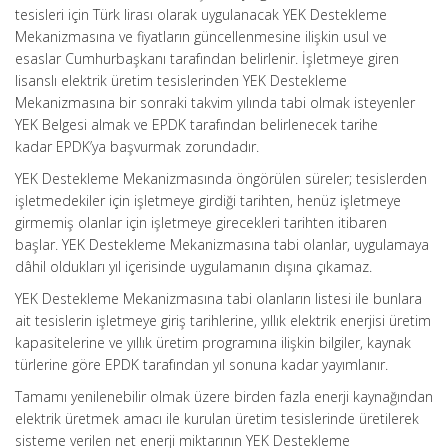
tesisleri için Türk lirası olarak uygulanacak YEK Destekleme
Mekanizmasına ve fiyatların güncellenmesine ilişkin usul ve
esaslar Cumhurbaşkanı tarafından belirlenir. İşletmeye giren
lisanslı elektrik üretim tesislerinden YEK Destekleme
Mekanizmasına bir sonraki takvim yılında tabi olmak isteyenler
YEK Belgesi almak ve EPDK tarafından belirlenecek tarihe
kadar EPDK’ya başvurmak zorundadır.
YEK Destekleme Mekanizmasında öngörülen süreler; tesislerden
işletmedekiler için işletmeye girdiği tarihten, henüz işletmeye
girmemiş olanlar için işletmeye girecekleri tarihten itibaren
başlar. YEK Destekleme Mekanizmasına tabi olanlar, uygulamaya
dâhil oldukları yıl içerisinde uygulamanın dışına çıkamaz.
YEK Destekleme Mekanizmasına tabi olanların listesi ile bunlara
ait tesislerin işletmeye giriş tarihlerine, yıllık elektrik enerjisi üretim
kapasitelerine ve yıllık üretim programına ilişkin bilgiler, kaynak
türlerine göre EPDK tarafından yıl sonuna kadar yayımlanır.
Tamamı yenilenebilir olmak üzere birden fazla enerji kaynağından
elektrik üretmek amacı ile kurulan üretim tesislerinde üretilerek
sisteme verilen net enerji miktarının YEK Destekleme