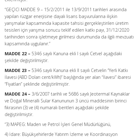
“GEÇİCİ MADDE 9 – 15/2/2011 ile 13/9/2011 tarihleri arasında
yapılan rüzgar enerjisine dayalı lisans başvurularına ilişkin
yarışmalar kapsamında kapasite tahsisi gerçekleştirilen üretim
tesisleri için yarışma sonucu teklif edilen katkı payı, 31/12/2020
tarihinden sonra işletmeye girilmesi durumunda da ilgili mevzuatı
kapsamında uygulanır.”
MADDE 22 –
5346 sayılı Kanuna ekli I sayılı Cetvel aşağıdaki
şekilde değiştirilmiştir.
MADDE 23 –
5346 sayılı Kanuna ekli II sayılı Cetvelin “Yerli Katkı
İlavesi (ABD Doları cent/kWh)” başlığında yer alan “İlavesi” ibaresi
“Fiyatları” şeklinde değiştirilmiştir.
MADDE 24 –
3/6/2007 tarihli ve 5686 sayılı Jeotermal Kaynaklar
ve Doğal Mineralli Sular Kanununun 3 üncü maddesinin birinci
fıkrasının (3) ve (4) numaralı bentleri aşağıdaki şekilde
değiştirilmiştir.
“3) MAPEG: Maden ve Petrol İşleri Genel Müdürlüğünü,
4) İdare: Büyükşehirlerde Yatırım İzleme ve Koordinasyon