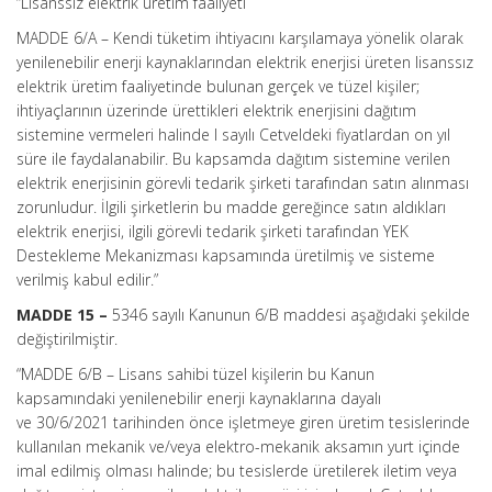
“Lisanssız elektrik üretim faaliyeti
MADDE 6/A –
Kendi tüketim ihtiyacını karşılamaya yönelik olarak
yenilenebilir enerji kaynaklarından elektrik enerjisi üreten lisanssız
elektrik üretim faaliyetinde bulunan gerçek ve tüzel kişiler;
ihtiyaçlarının üzerinde ürettikleri elektrik enerjisini dağıtım
sistemine vermeleri halinde I sayılı Cetveldeki fiyatlardan on yıl
süre ile faydalanabilir. Bu kapsamda dağıtım sistemine verilen
elektrik enerjisinin görevli tedarik şirketi tarafından satın alınması
zorunludur. İlgili şirketlerin bu madde gereğince satın aldıkları
elektrik enerjisi, ilgili görevli tedarik şirketi tarafından YEK
Destekleme Mekanizması kapsamında üretilmiş ve sisteme
verilmiş kabul edilir.”
MADDE 15 –
5346 sayılı Kanunun 6/B maddesi aşağıdaki şekilde
değiştirilmiştir.
“MADDE 6/B –
Lisans sahibi tüzel kişilerin bu Kanun
kapsamındaki yenilenebilir enerji kaynaklarına dayalı
ve 30/6/2021 tarihinden önce işletmeye giren üretim tesislerinde
kullanılan mekanik ve/veya elektro-mekanik aksamın yurt içinde
imal edilmiş olması halinde; bu tesislerde üretilerek iletim veya