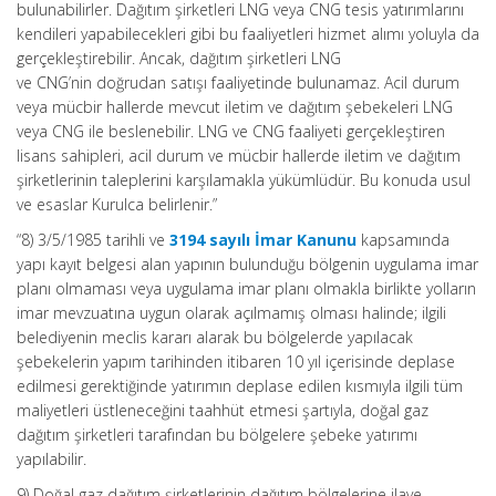
bulunabilirler. Dağıtım şirketleri LNG veya CNG tesis yatırımlarını
kendileri yapabilecekleri gibi bu faaliyetleri hizmet alımı yoluyla da
gerçekleştirebilir. Ancak, dağıtım şirketleri LNG
ve CNG’nin doğrudan satışı faaliyetinde bulunamaz. Acil durum
veya mücbir hallerde mevcut iletim ve dağıtım şebekeleri LNG
veya CNG ile beslenebilir. LNG ve CNG faaliyeti gerçekleştiren
lisans sahipleri, acil durum ve mücbir hallerde iletim ve dağıtım
şirketlerinin taleplerini karşılamakla yükümlüdür. Bu konuda usul
ve esaslar Kurulca belirlenir.”
“8) 3/5/1985 tarihli ve
3194 sayılı İmar Kanunu
kapsamında
yapı kayıt belgesi alan yapının bulunduğu bölgenin uygulama imar
planı olmaması veya uygulama imar planı olmakla birlikte yolların
imar mevzuatına uygun olarak açılmamış olması halinde; ilgili
belediyenin meclis kararı alarak bu bölgelerde yapılacak
şebekelerin yapım tarihinden itibaren 10 yıl içerisinde deplase
edilmesi gerektiğinde yatırımın deplase edilen kısmıyla ilgili tüm
maliyetleri üstleneceğini taahhüt etmesi şartıyla, doğal gaz
dağıtım şirketleri tarafından bu bölgelere şebeke yatırımı
yapılabilir.
9) Doğal gaz dağıtım şirketlerinin dağıtım bölgelerine ilave