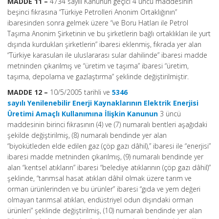
MADDE 11 –
4734 sayılı Kanunun geçici 4 üncü maddesinin
beşinci fıkrasına “Türkiye Petrolleri Anonim Ortaklığının”
ibaresinden sonra gelmek üzere “ve Boru Hatları ile Petrol
Taşıma Anonim Şirketinin ve bu şirketlerin bağlı ortaklıkları ile yurt
dışında kurdukları şirketlerin” ibaresi eklenmiş, fıkrada yer alan
“Türkiye karasuları ile uluslararası sular dahilinde” ibaresi madde
metninden çıkarılmış ve “üretim ve taşıma” ibaresi “üretim,
taşıma, depolama ve gazlaştırma” şeklinde değiştirilmiştir.
MADDE 12 –
10/5/2005 tarihli ve
5346
sayılı Yenilenebilir Enerji Kaynaklarının Elektrik Enerjisi
Üretimi Amaçlı Kullanımına İlişkin Kanunun
3 üncü
maddesinin birinci fıkrasının (4) ve (7) numaralı bentleri aşağıdaki
şekilde değiştirilmiş, (8) numaralı bendinde yer alan
“biyokütleden elde edilen gaz (çöp gazı dâhil),” ibaresi ile “enerjisi”
ibaresi madde metninden çıkarılmış, (9) numaralı bendinde yer
alan “kentsel atıkların” ibaresi “belediye atıklarının (çöp gazı dâhil)”
şeklinde, “tarımsal hasat atıkları dâhil olmak üzere tarım ve
orman ürünlerinden ve bu ürünler” ibaresi “gıda ve yem değeri
olmayan tarımsal atıkları, endüstriyel odun dışındaki orman
ürünleri” şeklinde değiştirilmiş, (10) numaralı bendinde yer alan