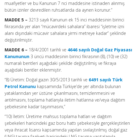
muafiyetler ve bu Kanunun 7 nci maddesine istinaden alınmış
bütün izinler devredilen ruhsatlarda da aynen korunur.”
MADDE 5 –
3213 sayılı Kanunun ek 15 inci maddesinin birinci
fıkrasında yer alan “mücavirdeki sahalara” ibaresi “işletme izni
alanı dışındaki mücavir sahalara yirmi metreye kadar” şeklinde
değiştirilmiştir.
MADDE 6 –
18/4/2001 tarihli ve
4646 sayılı Doğal Gaz Piyasası
Kanununun
3 üncü maddesinin birinci fıkrasının (8), (10) ve (32)
numaralı bentleri aşağıdaki şekilde değiştirilmiş ve fıkraya
aşağıdaki bentler eklenmiştir.
“8) Üretim: Doğal gazın 30/5/2013 tarihli ve
6491 sayılı Türk
Petrol Kanunu
kapsamında Türkiye’de yer altında bulunan
yataklarından yer üstüne çıkarılmasını, temizlenmesini ve
arıtılmasını, toplama hatlarıyla iletim hatlarına ve/veya dağıtım
şebekesine kadar taşınmasını,”
“10) İletim: Üretime mahsus toplama hatları ve dağıtım
şebekeleri haricindeki gaz boru hattı şebekesiyle gerçekleştirilen
veya ihracat lisansı kapsamında yapılan sıvılaştırılmış doğal gaz
(LNG) taşıma faaliyeti haricindeki LNG taşıma vasıtalarıyla