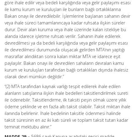
göre ihale edilir veya bedeli karşılığında veya gelir paylaşımı esası
ile kamu kurum ve kuruluşları ile bunların bağlı ortaklıklarına
Bakan onayı ile devredilebilir. İşlemlerine başlanan sahanın devir
veya ihale süreci tamamlanıncaya kadar ruhsata ilişkin süreler
durur. Devir alan kuruma veya ihale üzerinde kalan istekliye bu
alanda idarece işletme ruhsatı verilir. Sahanın ihale edilerek
devredilmesi ya da bedeli karşılığında veya gelir paylaşımı esası
ile devredilmesi durumunda oluşacak gelirden MTA’nın yaptığı
masraflar alındıktan sonra kalan miktar MTA ve idarece eşit
paylaşılır. Bakan onayı ile devredilen sahaların devralan kamu
kurum ve kuruluşları tarafından bağlı ortaklıkları dışında ihalesiz
olarak devri mümkün değildir.”
“(2) MTA tarafından kaynak varlığı tespit edilerek ihale edilen
alanların satışlarına ilişkin ihale bedelleri taksitlendirilmek sureti
ile ödenebilir. Taksitlendirme, ilk taksiti peşin olmak üzere yıllık
ödeme şeklinde ve en fazla altı taksit olabilir. Taksit miktarı ihale
ilanında belirlenir. İhale bedelinin taksitle ödenmesi halinde
taksit süresinin en az iki katı süreli ve toplam taksit tutarı kadar
teminat mektubu alınır.”
MADDE 29 –
5686 sayılı Kanuna aşağıdaki geçici madde