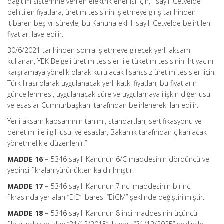
dağıtım sistemine verilen elektrik enerjisi için, I sayılı Cetvelde
belirtilen fiyatlara, üretim tesisinin işletmeye giriş tarihinden
itibaren beş yıl süreyle; bu Kanuna ekli II sayılı Cetvelde belirtilen
fiyatlar ilave edilir.
30/6/2021 tarihinden sonra işletmeye girecek yerli aksam
kullanan, YEK Belgeli üretim tesisleri ile tüketim tesisinin ihtiyacını
karşılamaya yönelik olarak kurulacak lisanssız üretim tesisleri için
Türk lirası olarak uygulanacak yerli katkı fiyatları, bu fiyatların
güncellenmesi, uygulanacak süre ve uygulamaya ilişkin diğer usul
ve esaslar Cumhurbaşkanı tarafından belirlenerek ilan edilir.
Yerli aksam kapsamının tanımı, standartları, sertifikasyonu ve
denetimi ile ilgili usul ve esaslar, Bakanlık tarafından çıkarılacak
yönetmelikle düzenlenir.”
MADDE 16 –
5346 sayılı Kanunun 6/C maddesinin dördüncü ve
yedinci fıkraları yürürlükten kaldırılmıştır.
MADDE 17 –
5346 sayılı Kanunun 7 nci maddesinin birinci
fıkrasında yer alan “EİE” ibaresi “EİGM” şeklinde değiştirilmiştir.
MADDE 18 –
5346 sayılı Kanunun 8 inci maddesinin üçüncü