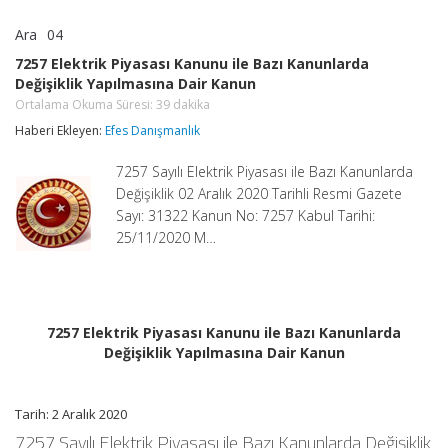
Ara
04
7257
yorumlar kapalı
Elektrik
7257 Elektrik Piyasası Kanunu ile Bazı Kanunlarda
Piyasası
Değişiklik Yapılmasına Dair Kanun
Kanunu
ile
Ortalama Okuma Süresi:
39
dakika
Bazı
Haberi Ekleyen:
Efes Danışmanlık
Kanunlarda
Değişiklik
Yapılmasına
7257 Sayılı Elektrik Piyasası ile Bazı Kanunlarda
Dair
Değişiklik 02 Aralık 2020 Tarihli Resmi Gazete
Kanun
Sayı: 31322 Kanun No: 7257 Kabul Tarihi:
Ortalama
Okuma
25/11/2020 M…
Süresi:
39
dakika
için
7257 Elektrik Piyasası Kanunu ile Bazı Kanunlarda
Değişiklik Yapılmasına Dair Kanun
Tarih: 2 Aralık 2020
7257 Sayılı Elektrik Piyasası ile Bazı Kanunlarda Değişiklik