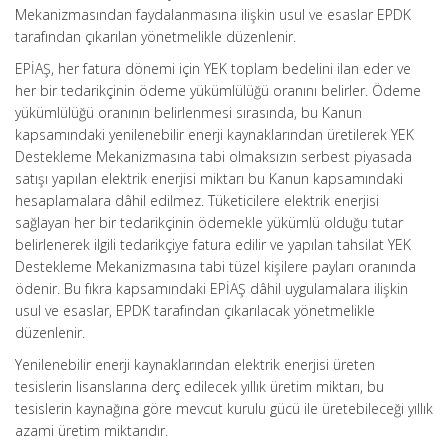
Mekanizmasından faydalanmasına ilişkin usul ve esaslar EPDK
tarafından çıkarılan yönetmelikle düzenlenir.
EPİAŞ, her fatura dönemi için YEK toplam bedelini ilan eder ve
her bir tedarikçinin ödeme yükümlülüğü oranını belirler. Ödeme
yükümlülüğü oranının belirlenmesi sırasında, bu Kanun
kapsamındaki yenilenebilir enerji kaynaklarından üretilerek YEK
Destekleme Mekanizmasına tabi olmaksızın serbest piyasada
satışı yapılan elektrik enerjisi miktarı bu Kanun kapsamındaki
hesaplamalara dâhil edilmez. Tüketicilere elektrik enerjisi
sağlayan her bir tedarikçinin ödemekle yükümlü olduğu tutar
belirlenerek ilgili tedarikçiye fatura edilir ve yapılan tahsilat YEK
Destekleme Mekanizmasına tabi tüzel kişilere payları oranında
ödenir. Bu fıkra kapsamındaki EPİAŞ dâhil uygulamalara ilişkin
usul ve esaslar, EPDK tarafından çıkarılacak yönetmelikle
düzenlenir.
Yenilenebilir enerji kaynaklarından elektrik enerjisi üreten
tesislerin lisanslarına derç edilecek yıllık üretim miktarı, bu
tesislerin kaynağına göre mevcut kurulu gücü ile üretebileceği yıllık
azami üretim miktarıdır.