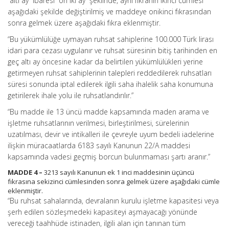
“altı ay” ibaresi “on iki ay” şeklinde, aynı fıkranın ikinci cümlesi
aşağıdaki şekilde değiştirilmiş ve maddeye onikinci fıkrasından
sonra gelmek üzere aşağıdaki fıkra eklenmiştir.
“Bu yükümlülüğe uymayan ruhsat sahiplerine 100.000 Türk lirası
idari para cezası uygulanır ve ruhsat süresinin bitiş tarihinden en
geç altı ay öncesine kadar da belirtilen yükümlülükleri yerine
getirmeyen ruhsat sahiplerinin talepleri reddedilerek ruhsatları
süresi sonunda iptal edilerek ilgili saha ihalelik saha konumuna
getirilerek ihale yolu ile ruhsatlandırılır.”
“Bu madde ile 13 üncü madde kapsamında maden arama ve
işletme ruhsatlarının verilmesi, birleştirilmesi, sürelerinin
uzatılması, devir ve intikalleri ile çevreyle uyum bedeli iadelerine
ilişkin müracaatlarda 6183 sayılı Kanunun 22/A maddesi
kapsamında vadesi geçmiş borcun bulunmaması şartı aranır.”
MADDE 4 –
3213 sayılı Kanunun ek 1 inci maddesinin üçüncü
fıkrasına sekizinci cümlesinden sonra gelmek üzere aşağıdaki cümle
eklenmiştir.
“Bu ruhsat sahalarında, devralanın kurulu işletme kapasitesi veya
şerh edilen sözleşmedeki kapasiteyi aşmayacağı yönünde
vereceği taahhüde istinaden, ilgili alan için tanınan tüm