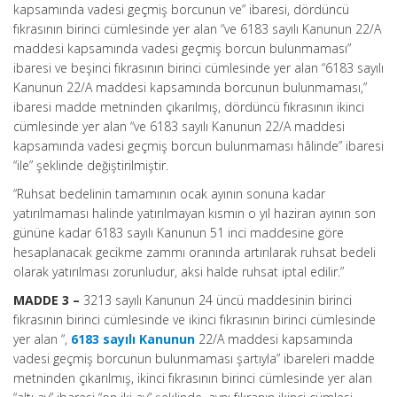
kapsamında vadesi geçmiş borcunun ve” ibaresi, dördüncü
fıkrasının birinci cümlesinde yer alan “ve 6183 sayılı Kanunun 22/A
maddesi kapsamında vadesi geçmiş borcun bulunmaması”
ibaresi ve beşinci fıkrasının birinci cümlesinde yer alan “6183 sayılı
Kanunun 22/A maddesi kapsamında borcunun bulunmaması,”
ibaresi madde metninden çıkarılmış, dördüncü fıkrasının ikinci
cümlesinde yer alan “ve 6183 sayılı Kanunun 22/A maddesi
kapsamında vadesi geçmiş borcun bulunmaması hâlinde” ibaresi
“ile” şeklinde değiştirilmiştir.
“Ruhsat bedelinin tamamının ocak ayının sonuna kadar
yatırılmaması halinde yatırılmayan kısmın o yıl haziran ayının son
gününe kadar 6183 sayılı Kanunun 51 inci maddesine göre
hesaplanacak gecikme zammı oranında artırılarak ruhsat bedeli
olarak yatırılması zorunludur, aksi halde ruhsat iptal edilir.”
MADDE 3 –
3213 sayılı Kanunun 24 üncü maddesinin birinci
fıkrasının birinci cümlesinde ve ikinci fıkrasının birinci cümlesinde
yer alan “,
6183 sayılı Kanunun
22/A maddesi kapsamında
vadesi geçmiş borcunun bulunmaması şartıyla” ibareleri madde
metninden çıkarılmış, ikinci fıkrasının birinci cümlesinde yer alan