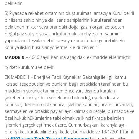
belirlenir.
5) Piyasada rekabet ortamının oluşturulması amacıyla Kurul belirli
bir lisans sahibinin ya da lisans sahiplerinin Kurul tarafından
belirlenen miktar veya orandaki doğal gazın organize toptan
doğal gaz satış piyasasını kullanmak suretiyle alım satımını
yapmalarını teşvik edebilir ve/veya zorunlu hale getirebilir. Bu
konuya ilişkin hususlar yönetmelikle düzenlenir.”
MADDE 9 –
4646 sayılı Kanuna aşağıdaki ek madde eklenmiştir.
“Şirket kurulumu ve devir
EK MADDE 1 – Enerji ve Tabii Kaynaklar Bakanlığı ile ilgili kamu
iktisadi teşebbüsleri ve bunların bağlı ortaklıkları tarafından bu
maddenin yürürlük tarihinden önce yurt dışında kurulan
şirketlerin Türkiye’deki şubelerinin bulunduğu yerlerde söz
konusu şirketlerin ortaklarınca, işletme konuları, ticaret unvanları,
sermayeleri ve ortaklık payları aynı kalmak suretiyle, bu madde ve
özel hukuk hükümlerine tabi olmak ve ikinci fıkrada belirtilen
işlemleri gerçekleştirmek üzere, Cumhurbaşkanı kararıyla ayrı
birer şirket kurulabilir. Bu şirketler, bu madde ve 13/1/2011 tarihli
ve
6102 sayılı Türk Ticaret Kanununun
bu maddeye aykırı