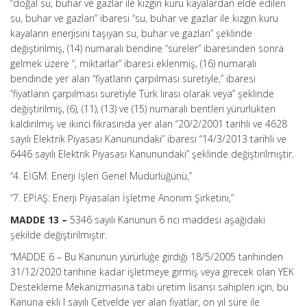
“doğal su, buhar ve gazlar ile kızgın kuru kayalardan elde edilen
su, buhar ve gazları” ibaresi “su, buhar ve gazlar ile kızgın kuru
kayaların enerjisini taşıyan su, buhar ve gazları” şeklinde
değiştirilmiş, (14) numaralı bendine “süreler” ibaresinden sonra
gelmek üzere “, miktarlar” ibaresi eklenmiş, (16) numaralı
bendinde yer alan “fiyatların çarpılması suretiyle,” ibaresi
“fiyatların çarpılması suretiyle Türk lirası olarak veya” şeklinde
değiştirilmiş, (6), (11), (13) ve (15) numaralı bentleri yürürlükten
kaldırılmış ve ikinci fıkrasında yer alan “20/2/2001 tarihli ve 4628
sayılı Elektrik Piyasası Kanunundaki” ibaresi “14/3/2013 tarihli ve
6446 sayılı Elektrik Piyasası Kanunundaki” şeklinde değiştirilmiştir.
“4. EİGM: Enerji İşleri Genel Müdürlüğünü,”
“7. EPİAŞ: Enerji Piyasaları İşletme Anonim Şirketini,”
MADDE 13 –
5346 sayılı Kanunun 6 ncı maddesi aşağıdaki
şekilde değiştirilmiştir.
“MADDE 6 –
Bu Kanunun yürürlüğe girdiği 18/5/2005 tarihinden
31/12/2020 tarihine kadar işletmeye girmiş veya girecek olan YEK
Destekleme Mekanizmasına tabi üretim lisansı sahipleri için, bu
Kanuna ekli I sayılı Cetvelde yer alan fiyatlar, on yıl süre ile