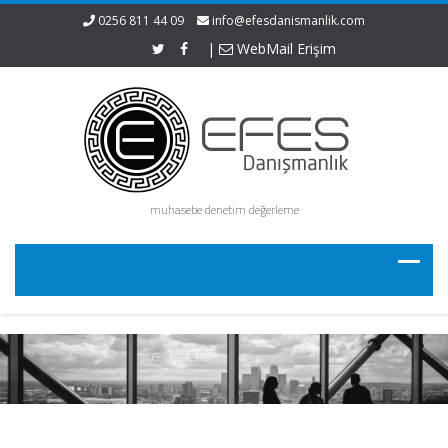
0256 811 44 09
info@efesdanismanlik.com
|
WebMail Erişim
muhasebe denetim değerleme