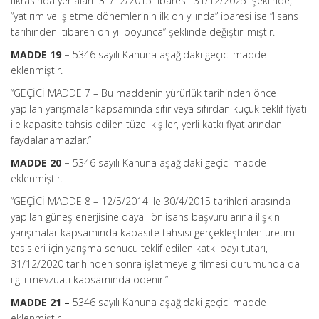
fıkrasında yer alan “31/12/2015” ibaresi “31/12/2025” şeklinde,
“yatırım ve işletme dönemlerinin ilk on yılında” ibaresi ise “lisans
tarihinden itibaren on yıl boyunca” şeklinde değiştirilmiştir.
MADDE 19 –
5346 sayılı Kanuna aşağıdaki geçici madde
eklenmiştir.
“GEÇİCİ MADDE 7 – Bu maddenin yürürlük tarihinden önce
yapılan yarışmalar kapsamında sıfır veya sıfırdan küçük teklif fiyatı
ile kapasite tahsis edilen tüzel kişiler, yerli katkı fiyatlarından
faydalanamazlar.”
MADDE 20 –
5346 sayılı Kanuna aşağıdaki geçici madde
eklenmiştir.
“GEÇİCİ MADDE 8 –
12/5/2014 ile 30/4/2015 tarihleri arasında
yapılan güneş enerjisine dayalı önlisans başvurularına ilişkin
yarışmalar kapsamında kapasite tahsisi gerçekleştirilen üretim
tesisleri için yarışma sonucu teklif edilen katkı payı tutarı,
31/12/2020 tarihinden sonra işletmeye girilmesi durumunda da
ilgili mevzuatı kapsamında ödenir.”
MADDE 21 –
5346 sayılı Kanuna aşağıdaki geçici madde
eklenmiştir.