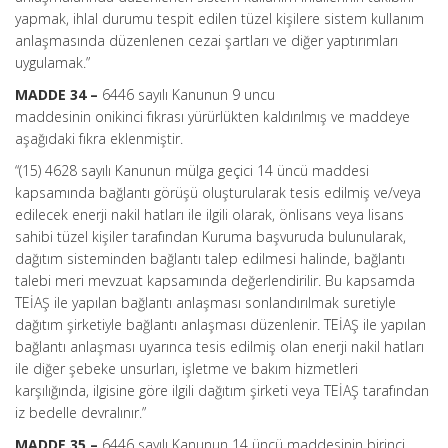
yapmak, ihlal durumu tespit edilen tüzel kişilere sistem kullanım
anlaşmasında düzenlenen cezai şartları ve diğer yaptırımları
uygulamak.”
MADDE 34 –
6446 sayılı Kanunun 9 uncu
maddesinin onikinci fıkrası yürürlükten kaldırılmış ve maddeye
aşağıdaki fıkra eklenmiştir.
“(15) 4628 sayılı Kanunun mülga geçici 14 üncü maddesi
kapsamında bağlantı görüşü oluşturularak tesis edilmiş ve/veya
edilecek enerji nakil hatları ile ilgili olarak, önlisans veya lisans
sahibi tüzel kişiler tarafından Kuruma başvuruda bulunularak,
dağıtım sisteminden bağlantı talep edilmesi halinde, bağlantı
talebi meri mevzuat kapsamında değerlendirilir. Bu kapsamda
TEİAŞ ile yapılan bağlantı anlaşması sonlandırılmak suretiyle
dağıtım şirketiyle bağlantı anlaşması düzenlenir. TEİAŞ ile yapılan
bağlantı anlaşması uyarınca tesis edilmiş olan enerji nakil hatları
ile diğer şebeke unsurları, işletme ve bakım hizmetleri
karşılığında, ilgisine göre ilgili dağıtım şirketi veya TEİAŞ tarafından
iz bedelle devralınır.”
MADDE 35 –
6446 sayılı Kanunun 14 üncü maddesinin birinci