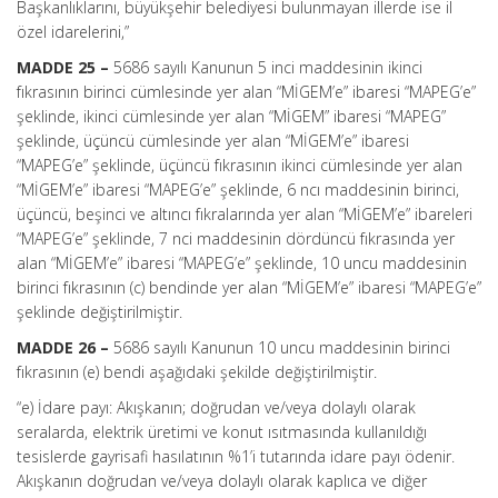
Başkanlıklarını, büyükşehir belediyesi bulunmayan illerde ise il
özel idarelerini,”
MADDE 25 –
5686 sayılı Kanunun 5 inci maddesinin ikinci
fıkrasının birinci cümlesinde yer alan “MİGEM’e” ibaresi “MAPEG’e”
şeklinde, ikinci cümlesinde yer alan “MİGEM” ibaresi “MAPEG”
şeklinde, üçüncü cümlesinde yer alan “MİGEM’e” ibaresi
“MAPEG’e” şeklinde, üçüncü fıkrasının ikinci cümlesinde yer alan
“MİGEM’e” ibaresi “MAPEG’e” şeklinde, 6 ncı maddesinin birinci,
üçüncü, beşinci ve altıncı fıkralarında yer alan “MİGEM’e” ibareleri
“MAPEG’e” şeklinde, 7 nci maddesinin dördüncü fıkrasında yer
alan “MİGEM’e” ibaresi “MAPEG’e” şeklinde, 10 uncu maddesinin
birinci fıkrasının (c) bendinde yer alan “MİGEM’e” ibaresi “MAPEG’e”
şeklinde değiştirilmiştir.
MADDE 26 –
5686 sayılı Kanunun 10 uncu maddesinin birinci
fıkrasının (e) bendi aşağıdaki şekilde değiştirilmiştir.
“e) İdare payı: Akışkanın; doğrudan ve/veya dolaylı olarak
seralarda, elektrik üretimi ve konut ısıtmasında kullanıldığı
tesislerde gayrisafi hasılatının %1’i tutarında idare payı ödenir.
Akışkanın doğrudan ve/veya dolaylı olarak kaplıca ve diğer