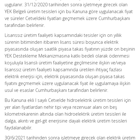
uygulanır. 31/12/2020 tarihinden sonra işletmeye girecek olan
YEK Belgeli üretim tesisleri için bu Kanuna göre uygulanacak fiyat
ve süreler Cetveldeki fiyatları geçmemek üzere Cumhurbaşkanı
tarafından belirlenir.
Lisanssız üretim faaliyeti kapsamındaki tesisler için on yıllık
sürenin bitiminden itibaren lisans süresi boyunca elektrik
piyasasında oluşan saatlik piyasa takas fiyatının yüzde on beşinin
YEK Destekleme Mekanizmasına katkı bedeli olarak ödenmesi
koşuluyla lisanslı üretim faaliyetine geçilmesine ilişkin ve/veya
lisanssız üretim faaliyeti kapsamında üretilen ihtiyaç fazlası
elektrik enerjisi için, elektrik piyasasında oluşan piyasa takas
fiyatını geçmemek üzere uygulanacak fiyat ile uygulamaya ilişkin
usul ve esaslar Cumhurbaşkanı tarafından belirlenir.
Bu Kanuna ekli I sayılı Cetvelde hidroelektrik üretim tesisleri için
yer alan fiyatlardan nehir tipi veya rezervuar alanı on beş
kilometrekarenin altında olan hidroelektrik üretim tesisleri ile
dalga, akıntı ve gel-git enerjisine dayalı elektrik üretim tesisleri
faydalanabilir.
30/6/2021 tarihinden sonra işletmeye girecek olan elektrik üretim