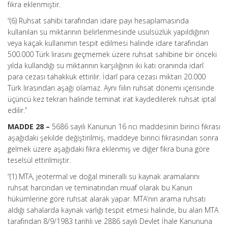
fıkra eklenmiştir.
“(6) Ruhsat sahibi tarafından idare payı hesaplamasında
kullanılan su miktarının belirlenmesinde usulsüzlük yapıldığının
veya kaçak kullanımın tespit edilmesi halinde idare tarafından
500.000 Türk lirasını geçmemek üzere ruhsat sahibine bir önceki
yılda kullandığı su miktarının karşılığının iki katı oranında idarî
para cezası tahakkuk ettirilir. İdarî para cezası miktarı 20.000
Türk lirasından aşağı olamaz. Aynı fiilin ruhsat dönemi içerisinde
üçüncü kez tekrarı halinde teminat irat kaydedilerek ruhsat iptal
edilir.”
MADDE 28 –
5686 sayılı Kanunun 16 ncı maddesinin birinci fıkrası
aşağıdaki şekilde değiştirilmiş, maddeye birinci fıkrasından sonra
gelmek üzere aşağıdaki fıkra eklenmiş ve diğer fıkra buna göre
teselsül ettirilmiştir.
“(1) MTA, jeotermal ve doğal mineralli su kaynak aramalarını
ruhsat harcından ve teminatından muaf olarak bu Kanun
hükümlerine göre ruhsat alarak yapar. MTA’nın arama ruhsatı
aldığı sahalarda kaynak varlığı tespit etmesi halinde, bu alan MTA
tarafından 8/9/1983 tarihli ve 2886 sayılı Devlet İhale Kanununa