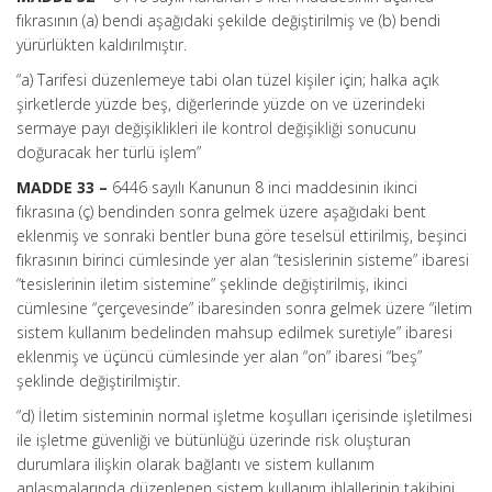
fıkrasının (a) bendi aşağıdaki şekilde değiştirilmiş ve (b) bendi
yürürlükten kaldırılmıştır.
“a) Tarifesi düzenlemeye tabi olan tüzel kişiler için; halka açık
şirketlerde yüzde beş, diğerlerinde yüzde on ve üzerindeki
sermaye payı değişiklikleri ile kontrol değişikliği sonucunu
doğuracak her türlü işlem”
MADDE 33 –
6446 sayılı Kanunun 8 inci maddesinin ikinci
fıkrasına (ç) bendinden sonra gelmek üzere aşağıdaki bent
eklenmiş ve sonraki bentler buna göre teselsül ettirilmiş, beşinci
fıkrasının birinci cümlesinde yer alan “tesislerinin sisteme” ibaresi
“tesislerinin iletim sistemine” şeklinde değiştirilmiş, ikinci
cümlesine “çerçevesinde” ibaresinden sonra gelmek üzere “iletim
sistem kullanım bedelinden mahsup edilmek suretiyle” ibaresi
eklenmiş ve üçüncü cümlesinde yer alan “on” ibaresi “beş”
şeklinde değiştirilmiştir.
“d) İletim sisteminin normal işletme koşulları içerisinde işletilmesi
ile işletme güvenliği ve bütünlüğü üzerinde risk oluşturan
durumlara ilişkin olarak bağlantı ve sistem kullanım
anlaşmalarında düzenlenen sistem kullanım ihlallerinin takibini