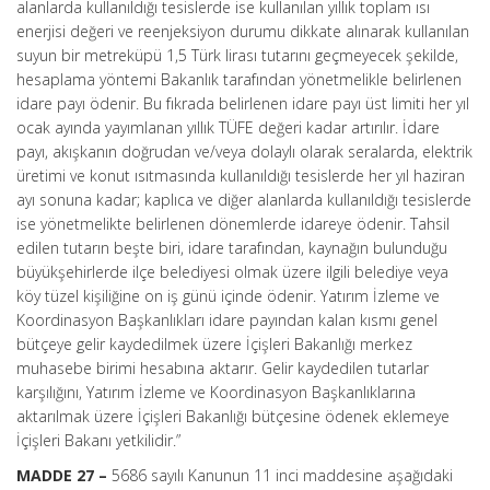
alanlarda kullanıldığı tesislerde ise kullanılan yıllık toplam ısı
enerjisi değeri ve reenjeksiyon durumu dikkate alınarak kullanılan
suyun bir metreküpü 1,5 Türk lirası tutarını geçmeyecek şekilde,
hesaplama yöntemi Bakanlık tarafından yönetmelikle belirlenen
idare payı ödenir. Bu fıkrada belirlenen idare payı üst limiti her yıl
ocak ayında yayımlanan yıllık TÜFE değeri kadar artırılır. İdare
payı, akışkanın doğrudan ve/veya dolaylı olarak seralarda, elektrik
üretimi ve konut ısıtmasında kullanıldığı tesislerde her yıl haziran
ayı sonuna kadar; kaplıca ve diğer alanlarda kullanıldığı tesislerde
ise yönetmelikte belirlenen dönemlerde idareye ödenir. Tahsil
edilen tutarın beşte biri, idare tarafından, kaynağın bulunduğu
büyükşehirlerde ilçe belediyesi olmak üzere ilgili belediye veya
köy tüzel kişiliğine on iş günü içinde ödenir. Yatırım İzleme ve
Koordinasyon Başkanlıkları idare payından kalan kısmı genel
bütçeye gelir kaydedilmek üzere İçişleri Bakanlığı merkez
muhasebe birimi hesabına aktarır. Gelir kaydedilen tutarlar
karşılığını, Yatırım İzleme ve Koordinasyon Başkanlıklarına
aktarılmak üzere İçişleri Bakanlığı bütçesine ödenek eklemeye
İçişleri Bakanı yetkilidir.”
MADDE 27 –
5686 sayılı Kanunun 11 inci maddesine aşağıdaki