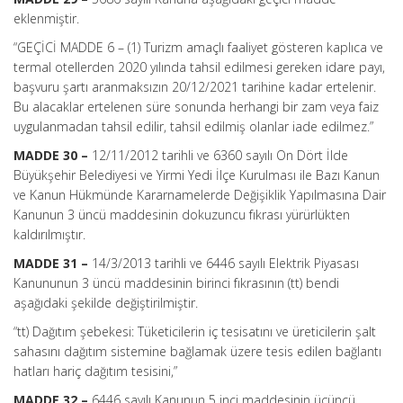
eklenmiştir.
“GEÇİCİ MADDE 6 –
(1) Turizm amaçlı faaliyet gösteren kaplıca ve
termal otellerden 2020 yılında tahsil edilmesi gereken idare payı,
başvuru şartı aranmaksızın 20/12/2021 tarihine kadar ertelenir.
Bu alacaklar ertelenen süre sonunda herhangi bir zam veya faiz
uygulanmadan tahsil edilir, tahsil edilmiş olanlar iade edilmez.”
MADDE 30 –
12/11/2012 tarihli ve 6360 sayılı On Dört İlde
Büyükşehir Belediyesi ve Yirmi Yedi İlçe Kurulması ile Bazı Kanun
ve Kanun Hükmünde Kararnamelerde Değişiklik Yapılmasına Dair
Kanunun 3 üncü maddesinin dokuzuncu fıkrası yürürlükten
kaldırılmıştır.
MADDE 31 –
14/3/2013 tarihli ve 6446 sayılı Elektrik Piyasası
Kanununun 3 üncü maddesinin birinci fıkrasının (tt) bendi
aşağıdaki şekilde değiştirilmiştir.
“tt) Dağıtım şebekesi: Tüketicilerin iç tesisatını ve üreticilerin şalt
sahasını dağıtım sistemine bağlamak üzere tesis edilen bağlantı
hatları hariç dağıtım tesisini,”
MADDE 32 –
6446 sayılı Kanunun 5 inci maddesinin üçüncü