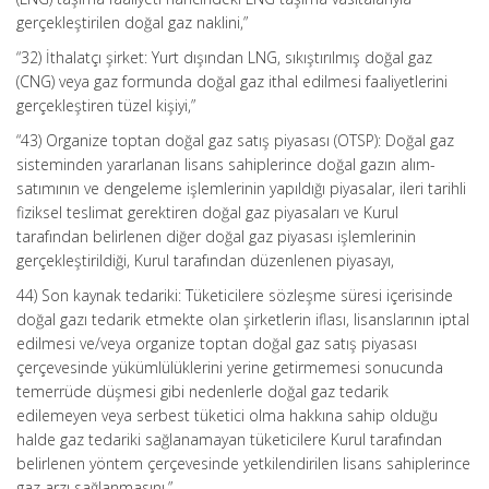
gerçekleştirilen doğal gaz naklini,”
“32) İthalatçı şirket: Yurt dışından LNG, sıkıştırılmış doğal gaz
(CNG) veya gaz formunda doğal gaz ithal edilmesi faaliyetlerini
gerçekleştiren tüzel kişiyi,”
“43) Organize toptan doğal gaz satış piyasası (OTSP): Doğal gaz
sisteminden yararlanan lisans sahiplerince doğal gazın alım-
satımının ve dengeleme işlemlerinin yapıldığı piyasalar, ileri tarihli
fiziksel teslimat gerektiren doğal gaz piyasaları ve Kurul
tarafından belirlenen diğer doğal gaz piyasası işlemlerinin
gerçekleştirildiği, Kurul tarafından düzenlenen piyasayı,
44) Son kaynak tedariki: Tüketicilere sözleşme süresi içerisinde
doğal gazı tedarik etmekte olan şirketlerin iflası, lisanslarının iptal
edilmesi ve/veya organize toptan doğal gaz satış piyasası
çerçevesinde yükümlülüklerini yerine getirmemesi sonucunda
temerrüde düşmesi gibi nedenlerle doğal gaz tedarik
edilemeyen veya serbest tüketici olma hakkına sahip olduğu
halde gaz tedariki sağlanamayan tüketicilere Kurul tarafından
belirlenen yöntem çerçevesinde yetkilendirilen lisans sahiplerince
gaz arzı sağlanmasını,”