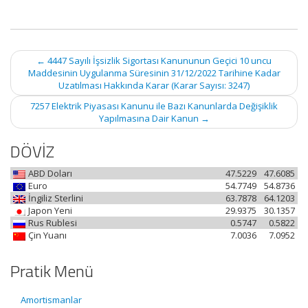
Post
←
4447 Sayılı İşsizlik Sigortası Kanununun Geçici 10 uncu
navigation
Maddesinin Uygulanma Süresinin 31/12/2022 Tarihine Kadar
Uzatılması Hakkında Karar (Karar Sayısı: 3247)
7257 Elektrik Piyasası Kanunu ile Bazı Kanunlarda Değişiklik
Yapılmasına Dair Kanun
→
DÖVİZ
ABD Doları
47.5229
47.6085
Euro
54.7749
54.8736
İngiliz Sterlini
63.7878
64.1203
Japon Yeni
29.9375
30.1357
Rus Rublesi
0.5747
0.5822
Çin Yuanı
7.0036
7.0952
Pratik Menü
Amortismanlar