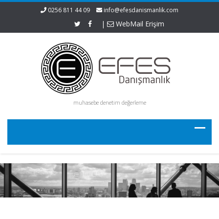
0256 811 44 09
info@efesdanismanlik.com
|
WebMail Erişim
muhasebe denetim değerleme