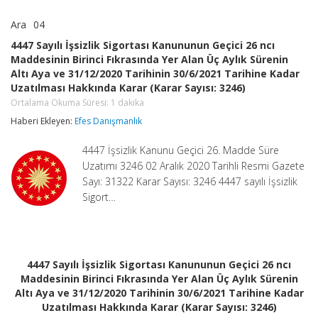
Ara
04
4447
yorumlar kapalı
Sayılı
4447 Sayılı İşsizlik Sigortası Kanununun Geçici 26 ncı
İşsizlik
Maddesinin Birinci Fıkrasında Yer Alan Üç Aylık Sürenin
Sigortası
Altı Aya ve 31/12/2020 Tarihinin 30/6/2021 Tarihine Kadar
Kanununun
Geçici
Uzatılması Hakkında Karar (Karar Sayısı: 3246)
26
Ortalama Okuma Süresi:
1
dakika
ncı
Haberi Ekleyen:
Maddesinin
Efes Danışmanlık
Birinci
Fıkrasında
4447 İşsizlik Kanunu Geçici 26. Madde Süre
Yer
Uzatımı 3246 02 Aralık 2020 Tarihli Resmi Gazete
Alan
Sayı: 31322 Karar Sayısı: 3246 4447 sayılı İşsizlik
Üç
Aylık
Sigort…
Sürenin
Altı
Aya
ve
31/12/2020
4447 Sayılı İşsizlik Sigortası Kanununun Geçici 26 ncı
Tarihinin
Maddesinin Birinci Fıkrasında Yer Alan Üç Aylık Sürenin
30/6/2021
Tarihine
Altı Aya ve 31/12/2020 Tarihinin 30/6/2021 Tarihine Kadar
Kadar
Uzatılması Hakkında Karar (Karar Sayısı: 3246)
Uzatılması