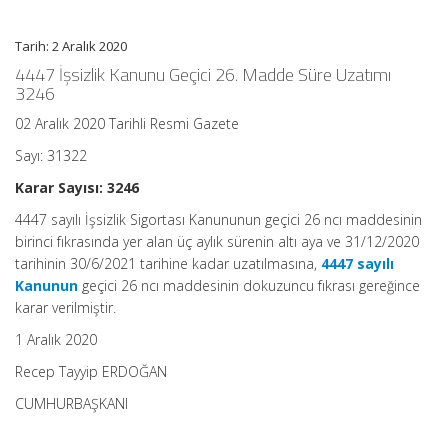
Hakkında
Karar
Tarih: 2 Aralık 2020
(Karar
Sayısı:
4447 İşsizlik Kanunu Geçici 26. Madde Süre Uzatımı
3246)
3246
Ortalama
Okuma
02 Aralık 2020 Tarihli Resmi Gazete
Süresi:
1
dakika
Sayı: 31322
için
Karar Sayısı: 3246
4447 sayılı İşsizlik Sigortası Kanununun geçici 26 ncı maddesinin
birinci fıkrasında yer alan üç aylık sürenin altı aya ve 31/12/2020
tarihinin 30/6/2021 tarihine kadar uzatılmasına,
4447 sayılı
Kanunun
geçici 26 ncı maddesinin dokuzuncu fıkrası gereğince
karar verilmiştir.
1 Aralık 2020
Recep Tayyip ERDOĞAN
CUMHURBAŞKANI