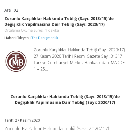
Ara
02
Zorunlu
yorumlar kapalı
Karşılıklar
Zorunlu Karşılıklar Hakkında Tebliğ (Sayı: 2013/15)’de
Hakkında
Değişiklik Yapılmasına Dair Tebliğ (Sayı: 2020/17)
Tebliğ
(Sayı:
Ortalama Okuma Süresi:
1
dakika
2013/15)’de
Haberi Ekleyen:
Efes Danışmanlık
Değişiklik
Yapılmasına
Dair
Zorunlu Karşılıklar Hakkında Tebliğ (Sayı: 2020/17)
Tebliğ
27 Kasım 2020 Tarihli Resmi Gazete Sayı: 31317
(Sayı:
Türkiye Cumhuriyet Merkez Bankasından: MADDE
2020/17)
1 – 25…
Ortalama
Okuma
Süresi:
1
dakika
için
Zorunlu Karşılıklar Hakkında Tebliğ (Sayı: 2013/15)’de
Değişiklik Yapılmasına Dair Tebliğ (Sayı: 2020/17)
Tarih: 27 Kasım 2020
Zorunlu Karşılıklar Hakkında Tebliğ (Sayı: 2020/17)