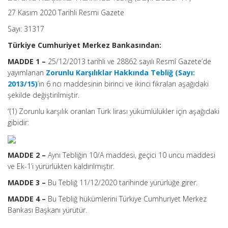
27 Kasım 2020 Tarihli Resmi Gazete
Sayı: 31317
Türkiye Cumhuriyet Merkez Bankasından:
MADDE 1 –
25/12/2013 tarihli ve 28862 sayılı Resmî Gazete’de
yayımlanan
Zorunlu Karşılıklar Hakkında Tebliğ (Sayı:
2013/15)
’in 6 ncı maddesinin birinci ve ikinci fıkraları aşağıdaki
şekilde değiştirilmiştir.
“(1) Zorunlu karşılık oranları Türk lirası yükümlülükler için aşağıdaki
gibidir:
MADDE 2 –
Aynı Tebliğin 10/A maddesi, geçici 10 uncu maddesi
ve Ek-1’i yürürlükten kaldırılmıştır.
MADDE 3 –
Bu Tebliğ 11/12/2020 tarihinde yürürlüğe girer.
MADDE 4 –
Bu Tebliğ hükümlerini Türkiye Cumhuriyet Merkez
Bankası Başkanı yürütür.