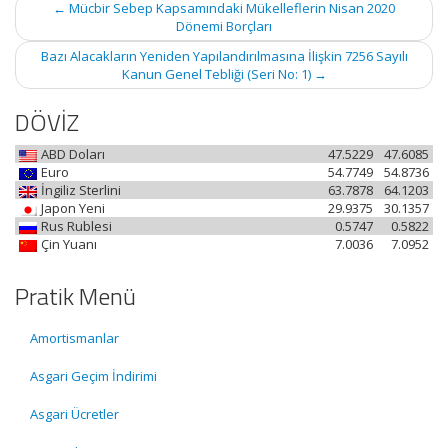
Post
←
Mücbir Sebep Kapsamındaki Mükelleflerin Nisan 2020
navigation
Dönemi Borçları
Bazı Alacakların Yeniden Yapılandırılmasına İlişkin 7256 Sayılı
Kanun Genel Tebliği (Seri No: 1)
→
DÖVİZ
ABD Doları
47.5229
47.6085
Euro
54.7749
54.8736
İngiliz Sterlini
63.7878
64.1203
Japon Yeni
29.9375
30.1357
Rus Rublesi
0.5747
0.5822
Çin Yuanı
7.0036
7.0952
Pratik Menü
Amortismanlar
Asgari Geçim İndirimi
Asgari Ücretler