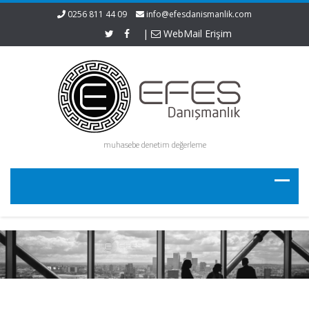
0256 811 44 09
info@efesdanismanlik.com
|
WebMail Erişim
muhasebe denetim değerleme