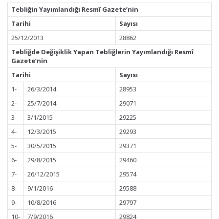
Tebliğin Yayımlandığı Resmî Gazete’nin
Tarihi
Sayısı
25/12/2013
28862
Tebliğde Değişiklik Yapan Tebliğlerin Yayımlandığı Resmî
Gazete’nin
Tarihi
Sayısı
1-
26/3/2014
28953
2-
25/7/2014
29071
3-
3/1/2015
29225
4-
12/3/2015
29293
5-
30/5/2015
29371
6-
29/8/2015
29460
7-
26/12/2015
29574
8-
9/1/2016
29588
9-
10/8/2016
29797
10-
7/9/2016
29824