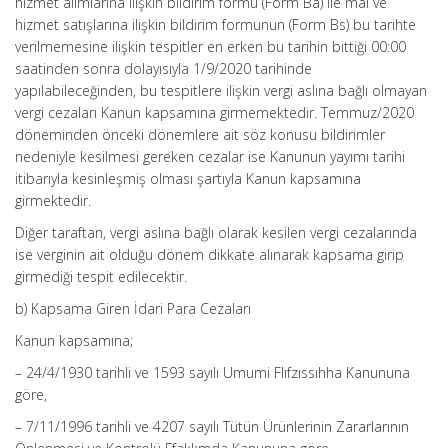
hizmet alımlarına ilişkin bildirim formu (Form Ba) ile mal ve
hizmet satışlarına ilişkin bildirim formunun (Form Bs) bu tarihte
verilmemesine ilişkin tespitler en erken bu tarihin bittiği 00:00
saatinden sonra dolayısıyla 1/9/2020 tarihinde
yapılabileceğinden, bu tespitlere ilişkin vergi aslına bağlı olmayan
vergi cezaları Kanun kapsamına girmemektedir. Temmuz/2020
döneminden önceki dönemlere ait söz konusu bildirimler
nedeniyle kesilmesi gereken cezalar ise Kanunun yayımı tarihi
itibarıyla kesinleşmiş olması şartıyla Kanun kapsamına
girmektedir.
Diğer taraftan, vergi aslına bağlı olarak kesilen vergi cezalarında
ise verginin ait olduğu dönem dikkate alınarak kapsama girip
girmediği tespit edilecektir.
b) Kapsama Giren İdari Para Cezaları
Kanun kapsamına;
– 24/4/1930 tarihli ve 1593 sayılı Umumi Flıfzıssıhha Kanununa
göre,
– 7/11/1996 tarihli ve 4207 sayılı Tütün Ürünlerinin Zararlarının