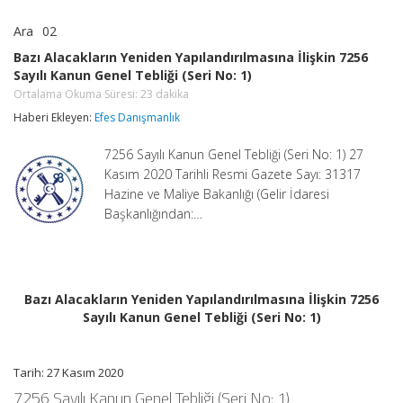
Ara
02
Bazı
yorumlar kapalı
Alacakların
Bazı Alacakların Yeniden Yapılandırılmasına İlişkin 7256
Yeniden
Sayılı Kanun Genel Tebliği (Seri No: 1)
Yapılandırılmasına
İlişkin
Ortalama Okuma Süresi:
23
dakika
7256
Haberi Ekleyen:
Efes Danışmanlık
Sayılı
Kanun
Genel
7256 Sayılı Kanun Genel Tebliği (Seri No: 1) 27
Tebliği
Kasım 2020 Tarihli Resmi Gazete Sayı: 31317
(Seri
Hazine ve Maliye Bakanlığı (Gelir İdaresi
No:
Başkanlığından:…
1)
Ortalama
Okuma
Süresi:
23
dakika
için
Bazı Alacakların Yeniden Yapılandırılmasına İlişkin 7256
Sayılı Kanun Genel Tebliği (Seri No: 1)
Tarih: 27 Kasım 2020
7256 Sayılı Kanun Genel Tebliği (Seri No: 1)