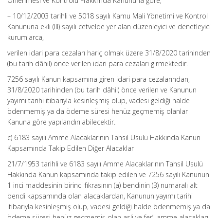
Önlenmesi ve Kontrolü Ffakkmda Kanununa göre,
– 10/12/2003 tarihli ve 5018 sayılı Kamu Mali Yönetimi ve Kontrol
Kanununa ekli (III) sayılı cetvelde yer alan düzenleyici ve denetleyici
kurumlarca,
verilen idari para cezaları hariç olmak üzere 31/8/2020 tarihinden
(bu tarih dâhil) önce verilen idari para cezaları girmektedir.
7256 sayılı Kanun kapsamına giren idari para cezalarından,
31/8/2020 tarihinden (bu tarih dâhil) önce verilen ve Kanunun
yayımı tarihi itibarıyla kesinleşmiş olup, vadesi geldiği halde
ödenmemiş ya da ödeme süresi henüz geçmemiş olanlar
Kanuna göre yapılandırılabilecektir.
c) 6183 sayılı Amme Alacaklarının Tahsil Usulü Hakkında Kanun
Kapsamında Takip Edilen Diğer Alacaklar
21/7/1953 tarihli ve 6183 sayılı Amme Alacaklarının Tahsil Usulü
Hakkında Kanun kapsamında takip edilen ve 7256 sayılı Kanunun
1 inci maddesinin birinci fıkrasının (a) bendinin (3) numaralı alt
bendi kapsamında olan alacaklardan, Kanunun yayımı tarihi
itibarıyla kesinleşmiş olup, vadesi geldiği halde ödenmemiş ya da
ödeme süresi henüz geçmemiş olan asli ve fer’i amme alacakları