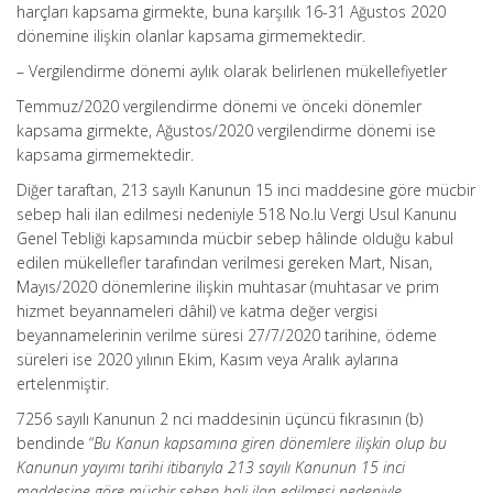
harçları kapsama girmekte, buna karşılık 16-31 Ağustos 2020
dönemine ilişkin olanlar kapsama girmemektedir.
– Vergilendirme dönemi aylık olarak belirlenen mükellefiyetler
Temmuz/2020 vergilendirme dönemi ve önceki dönemler
kapsama girmekte, Ağustos/2020 vergilendirme dönemi ise
kapsama girmemektedir.
Diğer taraftan, 213 sayılı Kanunun 15 inci maddesine göre mücbir
sebep hali ilan edilmesi nedeniyle 518 No.lu Vergi Usul Kanunu
Genel Tebliği kapsamında mücbir sebep hâlinde olduğu kabul
edilen mükellefler tarafından verilmesi gereken Mart, Nisan,
Mayıs/2020 dönemlerine ilişkin muhtasar (muhtasar ve prim
hizmet beyannameleri dâhil) ve katma değer vergisi
beyannamelerinin verilme süresi 27/7/2020 tarihine, ödeme
süreleri ise 2020 yılının Ekim, Kasım veya Aralık aylarına
ertelenmiştir.
7256 sayılı Kanunun 2 nci maddesinin üçüncü fıkrasının (b)
bendinde “
Bu Kanun kapsamına giren dönemlere ilişkin olup bu
Kanunun yayımı tarihi itibarıyla 213 sayılı Kanunun 15 inci
maddesine göre mücbir sebep hali ilan edilmesi nedeniyle