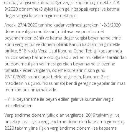
(stopaj) vergisi ve katma değer vergisi kapsama girmekte, 7-8-
9/2020 dönemine (3 aylık) ilişkin gelir (stopaj) vergisi ve katma
değer vergisi kapsama girmemektedir.
Ancak, 27/4/2020 tarihine kadar verilmesi gereken 1-2-3/2020
dönemine ilişkin muhtasar (muhtasar ve prim hizmet
beyannameleri dâhil) ve katma değer vergisi beyannamelerine
konu vergiler tür ve dönem olarak Kanun kapsamına girmekle
birlikte, 518 No.lu Vergi Usul Kanunu Genel Tebliği kapsamında
mücbir sebep hâlinde olduğu kabul edilen mükellefler tarafından
bu döneme ilişkin verilmesi gereken beyannameler üzerine
tahakkuk eden vergilerin, ödeme sürelerinin son günü
27/10/2020 tarihi olarak belirlendiğinden, Kanunun 2 nci
maddesinin üçüncü fıkrasının (b) bendi gereğince yapılandırılması
mümkün bulunmamaktadır.
– Yıllık beyanname ile beyan edilen gelir ve kurumlar vergisi
mükellefiyetleri
Vergilendirme dönemi yıllık olan vergilerde, 2019 takvim yılı ve
önceki yıllara ilişkin vergilendirme dönemleri kapsama girmekte,
2020 takvim yılına ilişkin vergilendirme dönemi ise kapsama