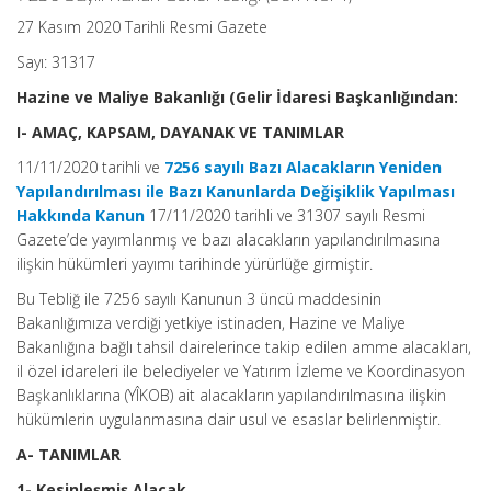
27 Kasım 2020 Tarihli Resmi Gazete
Sayı: 31317
Hazine ve Maliye Bakanlığı (Gelir İdaresi Başkanlığından:
I- AMAÇ, KAPSAM, DAYANAK VE TANIMLAR
11/11/2020 tarihli ve
7256 sayılı Bazı Alacakların Yeniden
Yapılandırılması ile Bazı Kanunlarda Değişiklik Yapılması
Hakkında Kanun
17/11/2020 tarihli ve 31307 sayılı Resmi
Gazete’de yayımlanmış ve bazı alacakların yapılandırılmasına
ilişkin hükümleri yayımı tarihinde yürürlüğe girmiştir.
Bu Tebliğ ile 7256 sayılı Kanunun 3 üncü maddesinin
Bakanlığımıza verdiği yetkiye istinaden, Hazine ve Maliye
Bakanlığına bağlı tahsil dairelerince takip edilen amme alacakları,
il özel idareleri ile belediyeler ve Yatırım İzleme ve Koordinasyon
Başkanlıklarına (YÎKOB) ait alacakların yapılandırılmasına ilişkin
hükümlerin uygulanmasına dair usul ve esaslar belirlenmiştir.
A- TANIMLAR
1- Kesinleşmiş Alacak