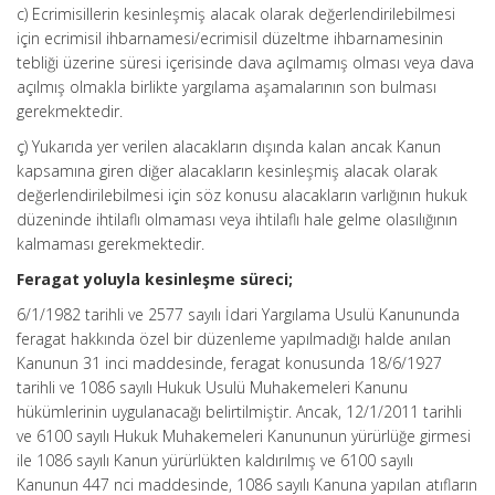
c) Ecrimisillerin kesinleşmiş alacak olarak değerlendirilebilmesi
için ecrimisil ihbarnamesi/ecrimisil düzeltme ihbarnamesinin
tebliği üzerine süresi içerisinde dava açılmamış olması veya dava
açılmış olmakla birlikte yargılama aşamalarının son bulması
gerekmektedir.
ç) Yukarıda yer verilen alacakların dışında kalan ancak Kanun
kapsamına giren diğer alacakların kesinleşmiş alacak olarak
değerlendirilebilmesi için söz konusu alacakların varlığının hukuk
düzeninde ihtilaflı olmaması veya ihtilaflı hale gelme olasılığının
kalmaması gerekmektedir.
Feragat yoluyla kesinleşme süreci;
6/1/1982 tarihli ve 2577 sayılı İdari Yargılama Usulü Kanununda
feragat hakkında özel bir düzenleme yapılmadığı halde anılan
Kanunun 31 inci maddesinde, feragat konusunda 18/6/1927
tarihli ve 1086 sayılı Hukuk Usulü Muhakemeleri Kanunu
hükümlerinin uygulanacağı belirtilmiştir. Ancak, 12/1/2011 tarihli
ve 6100 sayılı Hukuk Muhakemeleri Kanununun yürürlüğe girmesi
ile 1086 sayılı Kanun yürürlükten kaldırılmış ve 6100 sayılı
Kanunun 447 nci maddesinde, 1086 sayılı Kanuna yapılan atıfların