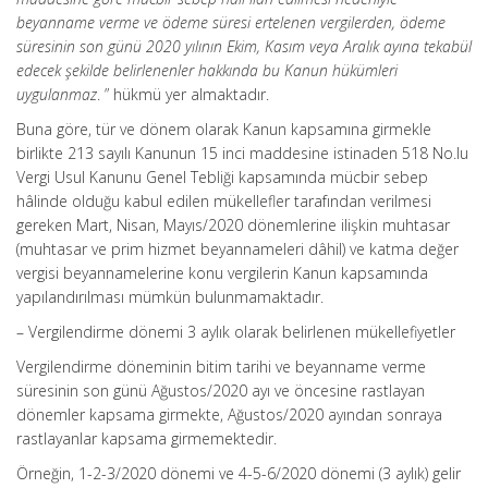
beyanname verme ve ödeme süresi ertelenen vergilerden, ödeme
süresinin son günü 2020 yılının Ekim, Kasım veya Aralık ayına tekabül
edecek şekilde belirlenenler hakkında bu Kanun hükümleri
uygulanmaz
. ” hükmü yer almaktadır.
Buna göre, tür ve dönem olarak Kanun kapsamına girmekle
birlikte 213 sayılı Kanunun 15 inci maddesine istinaden 518 No.lu
Vergi Usul Kanunu Genel Tebliği kapsamında mücbir sebep
hâlinde olduğu kabul edilen mükellefler tarafından verilmesi
gereken Mart, Nisan, Mayıs/2020 dönemlerine ilişkin muhtasar
(muhtasar ve prim hizmet beyannameleri dâhil) ve katma değer
vergisi beyannamelerine konu vergilerin Kanun kapsamında
yapılandırılması mümkün bulunmamaktadır.
– Vergilendirme dönemi 3 aylık olarak belirlenen mükellefiyetler
Vergilendirme döneminin bitim tarihi ve beyanname verme
süresinin son günü Ağustos/2020 ayı ve öncesine rastlayan
dönemler kapsama girmekte, Ağustos/2020 ayından sonraya
rastlayanlar kapsama girmemektedir.
Örneğin, 1-2-3/2020 dönemi ve 4-5-6/2020 dönemi (3 aylık) gelir