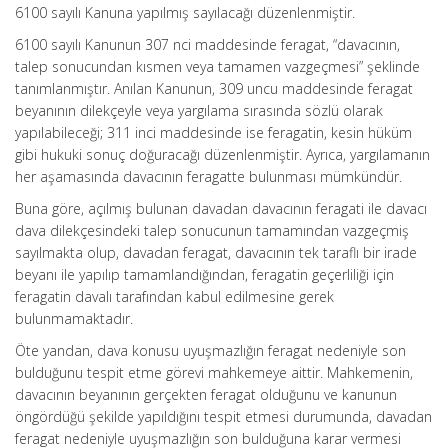
6100 sayılı Kanuna yapılmış sayılacağı düzenlenmiştir.
6100 sayılı Kanunun 307 nci maddesinde feragat, “davacının,
talep sonucundan kısmen veya tamamen vazgeçmesi” şeklinde
tanımlanmıştır. Anılan Kanunun, 309 uncu maddesinde feragat
beyanının dilekçeyle veya yargılama sırasında sözlü olarak
yapılabileceği; 311 inci maddesinde ise feragatin, kesin hüküm
gibi hukuki sonuç doğuracağı düzenlenmiştir. Ayrıca, yargılamanın
her aşamasında davacının feragatte bulunması mümkündür.
Buna göre, açılmış bulunan davadan davacının feragati ile davacı
dava dilekçesindeki talep sonucunun tamamından vazgeçmiş
sayılmakta olup, davadan feragat, davacının tek taraflı bir irade
beyanı ile yapılıp tamamlandığından, feragatin geçerliliği için
feragatin davalı tarafından kabul edilmesine gerek
bulunmamaktadır.
Öte yandan, dava konusu uyuşmazlığın feragat nedeniyle son
bulduğunu tespit etme görevi mahkemeye aittir. Mahkemenin,
davacının beyanının gerçekten feragat olduğunu ve kanunun
öngördüğü şekilde yapıldığını tespit etmesi durumunda, davadan
feragat nedeniyle uyuşmazlığın son bulduğuna karar vermesi