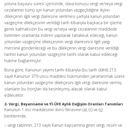
yoluna başvuru süresi içerisinde, dava konusu vergi ve/veya vergi
cezalarının tümü için kanun yolundan vazgeçildiğine ilişkin
dilekçenin ilgili vergi dairesine verilmesi şartıyla kanun yolundan
vazgeçme dilekçesinin verildiği tarih itibarıyla başkaca bir işleme
gerek kalmaksızın bu vergi ve/veya vergi cezalarının maddede
belirtilen oranlarda indirim yapılarak tahakkuk edeceği, kanun
yolundan vazgeçme dilekçesinin vergi dairesince ilgili yargı
merciine gönderileceği ve bu dilekçenin vergi dairesine verildiği
tarihin kanun yolundan vazgeçme tarihi olarak kabul edileceği
hükme bağlanmıştır.
Buna göre, Kanunun yayımı tarihi itibarıyla (bu tarih dâhil) 213
sayılı Kanunun 379 uncu maddesi hükmünden yararlanmak üzere
kanun yolundan vazgeçme dilekçesini ilgili vergi dairesine vermiş
olanların bu borçları da kesinleşmiş alacak olarak kabul
edilecektir.
2- Vergi, Beyanname ve Yİ-ÜFE Aylık Değişim Oranları Tanımları
Kanunun 1 inci maddesinin ikinci fıkrasının (a), (c) ve (ç)
bentlerinde;
– vergi tabirinin, 213 sayılı Kanun kapsamına giren vergi, resim ve