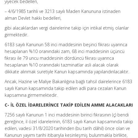
yiyecek bedelleri,
– 4/6/1985 tarihli ve 3213 sayılı Maden Kanununa istinaden
alman Devlet hakkı bedelleri,
gibi alacaklardan vergi dairelerine takip için intikal etmiş olanlar
girmektedir.
6183 sayılı Kanunun 58 inci maddesinin beşinci fıkrası uyarınca
hesaplanan %10 oranındaki zam, 68 inci maddesinin üçüncü
fıkrası ile 79 uncu maddesinin dördüncü fıkrası uyarınca
hesaplanan %10 oranındaki tazminatlar asli alacak olarak
dikkate alınmak suretiyle Kanun kapsamında yapılandırılacaktır.
Ancak, Hazine ve Maliye Bakanlığına bağlı tahsil dairelerince 6183
sayılı Kanun kapsamında takip edilen adli para cezaları Kanun
kapsamına girmemektedir.
C- İL ÖZEL İDARELERİNCE TAKİP EDİLEN AMME ALACAKLARI
7256 sayılı Kanunun 1 inci maddesinin birinci fıkrasının (ç) bendi
gereğince, il özel idarelerinin, 6183 sayılı Kanun kapsamında takip
edilen, vadesi 31/8/2020 tarihinden (bu tarih dâhil) önce olan ve
Kanunun yayımı tarihi itibarıyla kesinleşmiş bulunmakla birlikte,