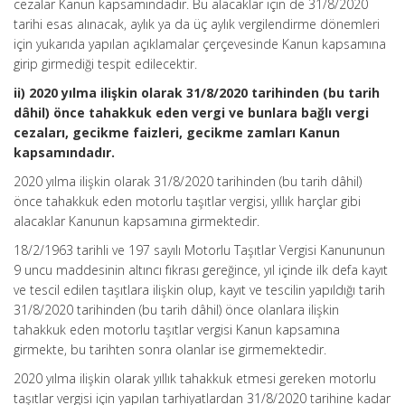
cezalar Kanun kapsamındadır. Bu alacaklar için de 31/8/2020
tarihi esas alınacak, aylık ya da üç aylık vergilendirme dönemleri
için yukarıda yapılan açıklamalar çerçevesinde Kanun kapsamına
girip girmediği tespit edilecektir.
ii) 2020 yılma ilişkin olarak 31/8/2020 tarihinden (bu tarih
dâhil) önce tahakkuk eden vergi ve bunlara bağlı vergi
cezaları, gecikme faizleri, gecikme zamları Kanun
kapsamındadır.
2020 yılma ilişkin olarak 31/8/2020 tarihinden (bu tarih dâhil)
önce tahakkuk eden motorlu taşıtlar vergisi, yıllık harçlar gibi
alacaklar Kanunun kapsamına girmektedir.
18/2/1963 tarihli ve 197 sayılı Motorlu Taşıtlar Vergisi Kanununun
9 uncu maddesinin altıncı fıkrası gereğince, yıl içinde ilk defa kayıt
ve tescil edilen taşıtlara ilişkin olup, kayıt ve tescilin yapıldığı tarih
31/8/2020 tarihinden (bu tarih dâhil) önce olanlara ilişkin
tahakkuk eden motorlu taşıtlar vergisi Kanun kapsamına
girmekte, bu tarihten sonra olanlar ise girmemektedir.
2020 yılma ilişkin olarak yıllık tahakkuk etmesi gereken motorlu
taşıtlar vergisi için yapılan tarhiyatlardan 31/8/2020 tarihine kadar