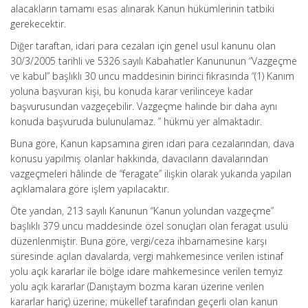
alacakların tamamı esas alınarak Kanun hükümlerinin tatbiki
gerekecektir.
Diğer taraftan, idari para cezaları için genel usul kanunu olan
30/3/2005 tarihli ve 5326 sayılı Kabahatler Kanununun “Vazgeçme
ve kabul” başlıklı 30 uncu maddesinin birinci fıkrasında “(1) Kanım
yoluna başvuran kişi, bu konuda karar verilinceye kadar
başvurusundan vazgeçebilir. Vazgeçme halinde bir daha aynı
konuda başvuruda bulunulamaz. ” hükmü yer almaktadır.
Buna göre, Kanun kapsamına giren idari para cezalarından, dava
konusu yapılmış olanlar hakkında, davacıların davalarından
vazgeçmeleri hâlinde de “feragate” ilişkin olarak yukarıda yapılan
açıklamalara göre işlem yapılacaktır.
Öte yandan, 213 sayılı Kanunun “Kanun yolundan vazgeçme”
başlıklı 379 uncu maddesinde özel sonuçları olan feragat usulü
düzenlenmiştir. Buna göre, vergi/ceza ihbarnamesine karşı
süresinde açılan davalarda, vergi mahkemesince verilen istinaf
yolu açık kararlar ile bölge idare mahkemesince verilen temyiz
yolu açık kararlar (Danıştaym bozma kararı üzerine verilen
kararlar hariç) üzerine; mükellef tarafından geçerli olan kanun