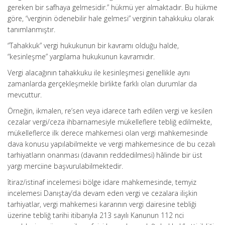
gereken bir safhaya gelmesidir.” hükmü yer almaktadır. Bu hükme
göre, “verginin ödenebilir hale gelmesi” verginin tahakkuku olarak
tanımlanmıştır.
“Tahakkuk” vergi hukukunun bir kavramı olduğu halde,
“kesinleşme” yargılama hukukunun kavramıdır.
Vergi alacağının tahakkuku ile kesinleşmesi genellikle aynı
zamanlarda gerçekleşmekle birlikte farklı olan durumlar da
mevcuttur.
Örneğin, ikmalen, re’sen veya idarece tarh edilen vergi ve kesilen
cezalar vergi/ceza ihbarnamesiyle mükelleflere tebliğ edilmekte,
mükelleflerce ilk derece mahkemesi olan vergi mahkemesinde
dava konusu yapılabilmekte ve vergi mahkemesince de bu cezalı
tarhiyatların onanması (davanın reddedilmesi) hâlinde bir üst
yargı merciine başvurulabilmektedir.
îtiraz/istinaf incelemesi bölge idare mahkemesinde, temyiz
incelemesi Danıştay’da devam eden vergi ve cezalara ilişkin
tarhiyatlar, vergi mahkemesi kararının vergi dairesine tebliği
üzerine tebliğ tarihi itibarıyla 213 sayılı Kanunun 112 nci