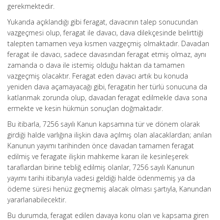
gerekmektedir.
Yukarıda açıklandığı gibi feragat, davacının talep sonucundan
vazgeçmesi olup, feragat ile davacı, dava dilekçesinde belirttiği
talepten tamamen veya kısmen vazgeçmiş olmaktadır. Davadan
feragat ile davacı, sadece davasından feragat etmiş olmaz, aynı
zamanda o dava ile istemiş olduğu haktan da tamamen
vazgeçmiş olacaktır. Feragat eden davacı artık bu konuda
yeniden dava açamayacağı gibi, feragatin her türlü sonucuna da
katlanmak zorunda olup, davadan feragat edilmekle dava sona
ermekte ve kesin hükmün sonuçlan doğmaktadır.
Bu itibarla, 7256 sayılı Kanun kapsamına tür ve dönem olarak
girdiği halde varlığına ilişkin dava açılmış olan alacaklardan; anılan
Kanunun yayımı tarihinden önce davadan tamamen feragat
edilmiş ve feragate ilişkin mahkeme kararı ile kesinleşerek
taraflardan birine tebliğ edilmiş olanlar, 7256 sayılı Kanunun
yayımı tarihi itibarıyla vadesi geldiği halde ödenmemiş ya da
ödeme süresi henüz geçmemiş alacak olması şartıyla, Kanundan
yararlanabilecektir.
Bu durumda, feragat edilen davaya konu olan ve kapsama giren