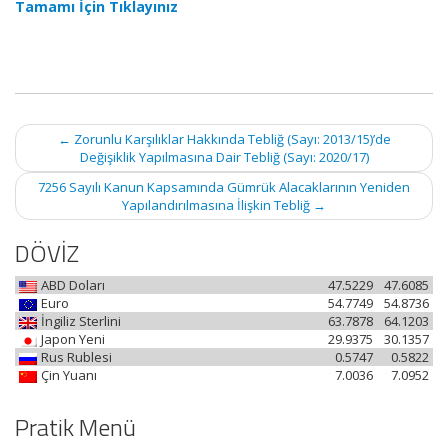
Tamamı İçin Tıklayınız
Post
←
Zorunlu Karşılıklar Hakkında Tebliğ (Sayı: 2013/15)’de
navigation
Değişiklik Yapılmasına Dair Tebliğ (Sayı: 2020/17)
7256 Sayılı Kanun Kapsamında Gümrük Alacaklarının Yeniden
Yapılandırılmasına İlişkin Tebliğ
→
DÖVİZ
ABD Doları
47.5229
47.6085
Euro
54.7749
54.8736
İngiliz Sterlini
63.7878
64.1203
Japon Yeni
29.9375
30.1357
Rus Rublesi
0.5747
0.5822
Çin Yuanı
7.0036
7.0952
Pratik Menü