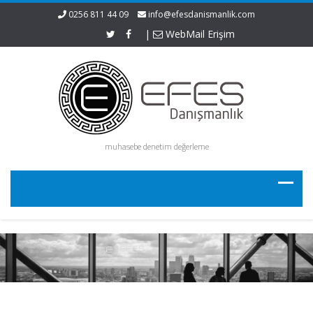
0256 811 44 09
info@efesdanismanlik.com
|
WebMail Erişim
muhasebe denetim değerleme