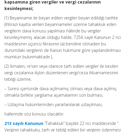
kapsamına giren vergiler ve vergi cezalarının
kesinleşmesi;
(1) Beyanname ile beyan edilen vergiler beyan edildiği tarihte
(ihtirazi kayıtla verilen beyannameler üzerine tahakkuk eden
vergilerin dava konusu yapılması hâlinde bu vergiler
kesinleşmemiş alacak olduğu halde, 7256 sayılı Kanunun 2 nci
maddesinin üçüncü fıkrasının (a) bendine istinaden bu
durumdaki vergilerin de Kanun hükmüne göre yapılandırılması
mümkün bulunmaktadır.),
(2) İkmalen, re’sen veya idarece tarh edilen vergiler ile kesilen
vergi cezalarına ilişkin düzenlenen vergi/ceza ihbarnamesinin
tebliği üzerine,
– Süresi içerisinde dava açılmamış olması veya dava açılmış
olmakla birlikte yargılama aşamalarının son bulması,
– Uzlaşma hükümlerinden yararlanılarak uzlaşılması,
hallerinde söz konusu olacaktır.
213 sayılı Kanunun
“Tahakkuk” başlıklı 22 nci maddesinde “
Verginin tahakkuku, tarh ve tebliğ edilen bir verginin ödenmesi