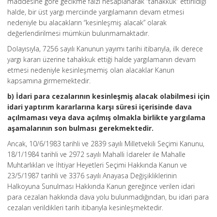
maddesine göre gecikme faizi hesaplanarak “tahakkuk” ettirildiği
halde, bir üst yargı merciinde yargılamanın devam etmesi
nedeniyle bu alacakların “kesinleşmiş alacak” olarak
değerlendirilmesi mümkün bulunmamaktadır.
Dolayısıyla, 7256 sayılı Kanunun yayımı tarihi itibarıyla, ilk derece
yargı kararı üzerine tahakkuk ettiği halde yargılamanın devam
etmesi nedeniyle kesinleşmemiş olan alacaklar Kanun
kapsamına girmemektedir.
b) İdari para cezalarının kesinleşmiş alacak olabilmesi için
idari yaptırım kararlarına karşı süresi içerisinde dava
açılmaması veya dava açılmış olmakla birlikte yargılama
aşamalarının son bulması gerekmektedir.
Ancak, 10/6/1983 tarihli ve 2839 sayılı Milletvekili Seçimi Kanunu,
18/1/1984 tarihli ve 2972 sayılı Mahalli İdareler ile Mahalle
Muhtarlıkları ve İhtiyar Heyetleri Seçimi Hakkında Kanun ve
23/5/1987 tarihli ve 3376 sayılı Anayasa Değişikliklerinin
Halkoyuna Sunulması Hakkında Kanun gereğince verilen idari
para cezalan hakkında dava yolu bulunmadığından, bu idari para
cezaları verildikleri tarih itibarıyla kesinleşmektedir.