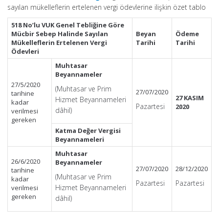
sayılan mükelleflerin ertelenen vergi ödevlerine ilişkin özet tablo
518 No’lu VUK Genel Tebliğine Göre
Mücbir Sebep Halinde Sayılan
Beyan
Ödeme
Mükelleflerin Ertelenen Vergi
Tarihi
Tarihi
Ödevleri
Muhtasar
Beyannameler
27/5/2020
(Muhtasar ve Prim
27/07/2020
tarihine
27 KASIM
Hizmet Beyannameleri
kadar
Pazartesi
2020
dâhil)
verilmesi
gereken
Katma Değer Vergisi
Beyannameleri
Muhtasar
26/6/2020
Beyannameler
27/07/2020
28/12/2020
tarihine
(Muhtasar ve Prim
kadar
Pazartesi
Pazartesi
Hizmet Beyannameleri
verilmesi
gereken
dâhil)