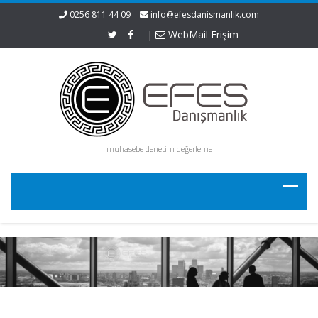
0256 811 44 09
info@efesdanismanlik.com
|
WebMail Erişim
muhasebe denetim değerleme