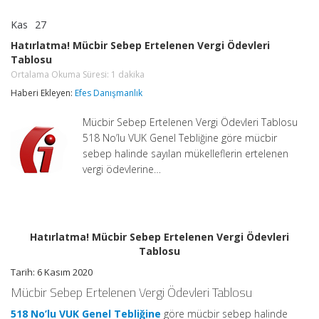
Kas
27
Hatırlatma!
yorumlar kapalı
Mücbir
Hatırlatma! Mücbir Sebep Ertelenen Vergi Ödevleri
Sebep
Tablosu
Ertelenen
Vergi
Ortalama Okuma Süresi:
1
dakika
Ödevleri
Haberi Ekleyen:
Efes Danışmanlık
Tablosu
Ortalama
Okuma
Mücbir Sebep Ertelenen Vergi Ödevleri Tablosu
Süresi:
1
518 No’lu VUK Genel Tebliğine göre mücbir
dakika
sebep halinde sayılan mükelleflerin ertelenen
için
vergi ödevlerine…
Hatırlatma! Mücbir Sebep Ertelenen Vergi Ödevleri
Tablosu
Tarih: 6 Kasım 2020
Mücbir Sebep Ertelenen Vergi Ödevleri Tablosu
518 No’lu VUK Genel Tebliğine
göre mücbir sebep halinde