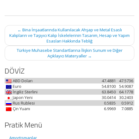
Post
←
Bina İnşaatlarında Kullanılacak Ahşap ve Metal Esaslı
navigation
Kalıpların ve Taşıyıcı Kalıp İskelelerinin Tasarım, Hesap ve Yapım
Esasları Hakkında Tebliğ
Türkiye Muhasebe Standartlarına İlişkin Sunum ve Diğer
Açıklayıcı Materyaller
→
DÖVİZ
ABD Doları
47.4881
47.5736
Euro
54.8100
54.9087
İngiliz Sterlini
63.8450
64.1778
Japon Yeni
30.0414
30.2403
Rus Rublesi
0.5835
0.5912
Çin Yuanı
6.9969
7.0885
Pratik Menü
Amortismanlar