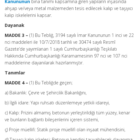
Kanununun
bina tanımı kapsamına giren yapıların inşasında
ahşap ve/veya metal malzemeden tesis edilecek kalıp ve taşıyıcı
kalıp iskelelerini kapsar.
Dayanak
MADDE 3 –
(1) Bu Tebliğ, 3194 sayılı İmar Kanununun 1 inci ve 22
nci maddeleri ile 10/7/2018 tarihli ve 30474 sayılı Resmî
Gazete’de yayımlanan 1 sayılı Cumhurbaşkanlığı Teşkilatı
Hakkında Cumhurbaşkanlığı Kararnamesinin 97 nci ve 107 nci
maddelerine dayanılarak hazırlanmıştır.
Tanımlar
MADDE 4 –
(1) Bu Tebliğde geçen;
a) Bakanlık: Çevre ve Şehircilik Bakanlığını,
b) İlgili idare: Yapı ruhsatı düzenlemeye yetkili idareyi,
c) Kalıp: Prizini almamış betonun yerleştirildiği tüm yüzey, kenar
ve bunların bağlantı bileşenlerini içeren sistemi,
ç) Proje müellifi: Statik proje müellifi olan inşaat mühendisini,
d) Taşıyıcı kalıp iskelesi: Betonun kendini taşıyabilecek dayanıma