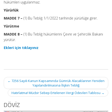
hükümleri uygulanmaz.
Yürürlük
MADDE 7 –
(1) Bu Tebliğ 1/1/2022 tarihinde yürürlüğe girer.
Yürütme
MADDE 8 –
(1) Bu Tebliğ hükümlerini Çevre ve Şehircilik Bakanı
yürütür.
Ekleri için tıklayınız
Post
←
7256 Sayılı Kanun Kapsamında Gümrük Alacaklarının Yeniden
navigation
Yapılandırılmasına İlişkin Tebliğ
Hatırlatma! Mücbir Sebep Ertelenen Vergi Ödevleri Tablosu
→
DÖVİZ