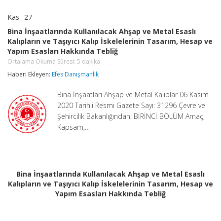
Kas
27
Bina
yorumlar kapalı
İnşaatlarında
Bina İnşaatlarında Kullanılacak Ahşap ve Metal Esaslı
Kullanılacak
Kalıpların ve Taşıyıcı Kalıp İskelelerinin Tasarım, Hesap ve
Ahşap
Yapım Esasları Hakkında Tebliğ
ve
Metal
Ortalama Okuma Süresi:
5
dakika
Esaslı
Haberi Ekleyen:
Efes Danışmanlık
Kalıpların
ve
Taşıyıcı
Bina İnşaatları Ahşap ve Metal Kalıplar 06 Kasım
Kalıp
2020 Tarihli Resmi Gazete Sayı: 31296 Çevre ve
İskelelerinin
Şehircilik Bakanlığından: BİRİNCİ BÖLÜM Amaç,
Tasarım,
Hesap
Kapsam,…
ve
Yapım
Esasları
Hakkında
Tebliğ
Bina İnşaatlarında Kullanılacak Ahşap ve Metal Esaslı
Ortalama
Kalıpların ve Taşıyıcı Kalıp İskelelerinin Tasarım, Hesap ve
Okuma
Süresi:
Yapım Esasları Hakkında Tebliğ
5
dakika
için