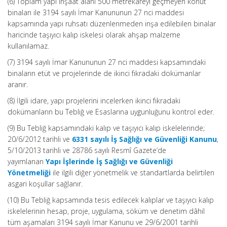
(6) Toplam yapı inşaat alanı 500 metrekareyi geçmeyen konut
binaları ile 3194 sayılı İmar Kanununun 27 nci maddesi
kapsamında yapı ruhsatı düzenlenmeden inşa edilebilen binalar
haricinde taşıyıcı kalıp iskelesi olarak ahşap malzeme
kullanılamaz.
(7) 3194 sayılı İmar Kanununun 27 nci maddesi kapsamındaki
binaların etüt ve projelerinde de ikinci fıkradaki dokümanlar
aranır.
(8) İlgili idare, yapı projelerini incelerken ikinci fıkradaki
dokümanların bu Tebliğ ve Esaslarına uygunluğunu kontrol eder.
(9) Bu Tebliğ kapsamındaki kalıp ve taşıyıcı kalıp iskelelerinde;
20/6/2012 tarihli ve
6331 sayılı İş Sağlığı ve Güvenliği Kanunu
,
5/10/2013 tarihli ve 28786 sayılı Resmî Gazete’de
yayımlanan
Yapı İşlerinde İş Sağlığı ve Güvenliği
Yönetmeliği
ile ilgili diğer yönetmelik ve standartlarda belirtilen
asgari koşullar sağlanır.
(10) Bu Tebliğ kapsamında tesis edilecek kalıplar ve taşıyıcı kalıp
iskelelerinin hesap, proje, uygulama, söküm ve denetim dâhil
tüm aşamaları 3194 sayılı İmar Kanunu ve 29/6/2001 tarihli