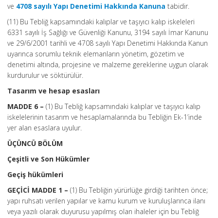
ve
4708 sayılı Yapı Denetimi Hakkında Kanuna
tabidir.
(11) Bu Tebliğ kapsamındaki kalıplar ve taşıyıcı kalıp iskeleleri
6331 sayılı İş Sağlığı ve Güvenliği Kanunu, 3194 sayılı İmar Kanunu
ve 29/6/2001 tarihli ve 4708 sayılı Yapı Denetimi Hakkında Kanun
uyarınca sorumlu teknik elemanların yönetim, gözetim ve
denetimi altında, projesine ve malzeme gereklerine uygun olarak
kurdurulur ve söktürülür.
Tasarım ve hesap esasları
MADDE 6 –
(1) Bu Tebliğ kapsamındaki kalıplar ve taşıyıcı kalıp
iskelelerinin tasarım ve hesaplamalarında bu Tebliğin Ek-1’inde
yer alan esaslara uyulur.
ÜÇÜNCÜ BÖLÜM
Çeşitli ve Son Hükümler
Geçiş hükümleri
GEÇİCİ MADDE 1 –
(1) Bu Tebliğin yürürlüğe girdiği tarihten önce;
yapı ruhsatı verilen yapılar ve kamu kurum ve kuruluşlarınca ilanı
veya yazılı olarak duyurusu yapılmış olan ihaleler için bu Tebliğ