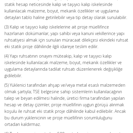
statik hesap neticesinde kalıp ve taşıyıcı kalıp iskelesinde
kullanılacak malzeme, boyut, mekanik özellikler ve uygulama
detayları tablo haline getirilebilir veya tip detay olarak sunulabilir.
(3) Kalıp ve taşıyıcı kalıp iskelelerine ait proje müellifince
hazırlanan dokümanlar, yapı sahibi veya kanuni vekillerince yapı
ruhsatiyesi almak için sunulan müracaat dilekçesi ekindeki ruhsat
eki statik proje dâhilinde ilgili idareye teslim edilir.
(4) Yapı ruhsatının onayını müteakip, kalıp ve taşıyıcı kalıp
iskelesinde kullanılacak malzeme, boyut, mekanik özellikler ve
uygulama detaylarında tadilat ruhsatı düzenlenerek değişikliğe
gidilebilir.
(5) Yüklenici tarafından ahşap ve/veya metal esaslı malzemeden
olmak şartıyla; TSE belgesine sahip sistemlerin kullanılacağının
talep ve beyan edilmesi halinde, üretici firma tarafından yapılan
hesap ve detay çizimler, proje müellifinin uygun görüşü alınmak
koşulu ile ruhsat eki statik proje dâhilinde kabul edilebilir. Ancak
bu durum yüklenicinin ve proje müellifinin sorumluluğunu
ortadan kaldırmaz.