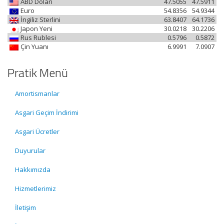
ABD Doları
47.5055
47.5911
Euro
54.8356
54.9344
İngiliz Sterlini
63.8407
64.1736
Japon Yeni
30.0218
30.2206
Rus Rublesi
0.5796
0.5872
Çin Yuanı
6.9991
7.0907
Pratik Menü
Amortismanlar
Asgari Geçim İndirimi
Asgari Ücretler
Duyurular
Hakkımızda
Hizmetlerimiz
İletişim