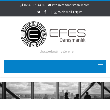
0256 811 44 09
info@efesdanismanlik.com
|
WebMail Erişim
muhasebe denetim değerleme