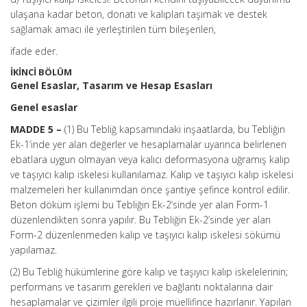
ulaşana kadar beton, donatı ve kalıpları taşımak ve destek
sağlamak amacı ile yerleştirilen tüm bileşenleri,
ifade eder.
İKİNCİ BÖLÜM
Genel Esaslar, Tasarım ve Hesap Esasları
Genel esaslar
MADDE 5 –
(1) Bu Tebliğ kapsamındaki inşaatlarda, bu Tebliğin
Ek-1’inde yer alan değerler ve hesaplamalar uyarınca belirlenen
ebatlara uygun olmayan veya kalıcı deformasyona uğramış kalıp
ve taşıyıcı kalıp iskelesi kullanılamaz. Kalıp ve taşıyıcı kalıp iskelesi
malzemeleri her kullanımdan önce şantiye şefince kontrol edilir.
Beton döküm işlemi bu Tebliğin Ek-2’sinde yer alan Form-1
düzenlendikten sonra yapılır. Bu Tebliğin Ek-2’sinde yer alan
Form-2 düzenlenmeden kalıp ve taşıyıcı kalıp iskelesi sökümü
yapılamaz.
(2) Bu Tebliğ hükümlerine göre kalıp ve taşıyıcı kalıp iskelelerinin;
performans ve tasarım gerekleri ve bağlantı noktalarına dair
hesaplamalar ve çizimler ilgili proje müellifince hazırlanır. Yapılan