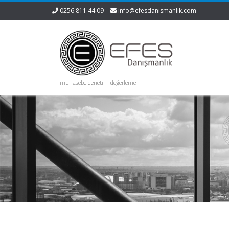
0256 811 44 09
info@efesdanismanlik.com
muhasebe denetim değerleme