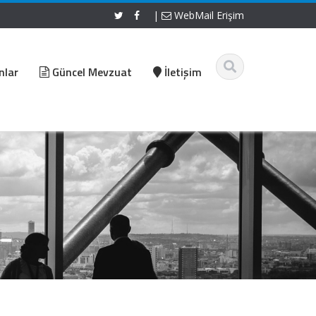
|
WebMail Erişim
nlar
Güncel Mevzuat
İletişim