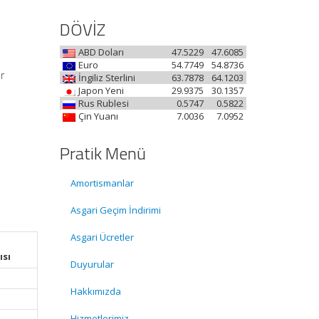
DÖVİZ
ABD Doları
47.5229
47.6085
Euro
54.7749
54.8736
r
İngiliz Sterlini
63.7878
64.1203
Japon Yeni
29.9375
30.1357
Rus Rublesi
0.5747
0.5822
Çin Yuanı
7.0036
7.0952
Pratik Menü
Amortismanlar
Asgari Geçim İndirimi
Asgari Ücretler
e
ısı
Duyurular
Hakkımızda
Hizmetlerimiz