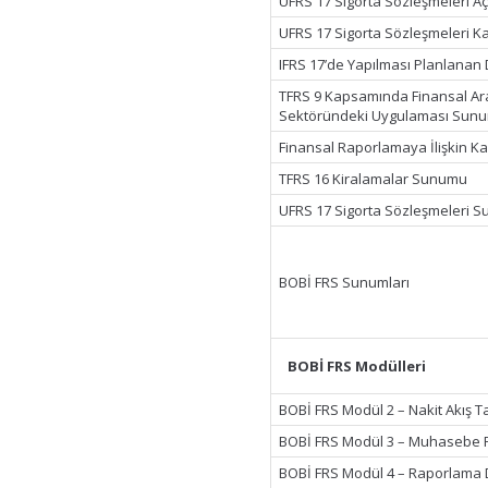
UFRS 17 Sigorta Sözleşmeleri Aç
UFRS 17 Sigorta Sözleşmeleri K
IFRS 17’de Yapılması Planlanan
TFRS 9 Kapsamında Finansal Araç
Sektöründeki Uygulaması Sun
Finansal Raporlamaya İlişkin 
TFRS 16 Kiralamalar Sunumu
UFRS 17 Sigorta Sözleşmeleri 
BOBİ FRS Sunumları
BOBİ FRS Modülleri
BOBİ FRS Modül 2 – Nakit Akış 
BOBİ FRS Modül 3 – Muhasebe Pol
BOBİ FRS Modül 4 – Raporlama