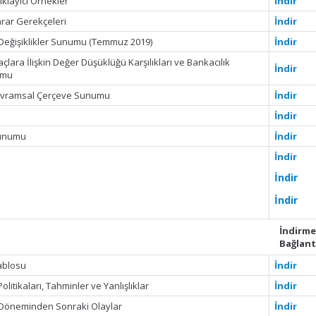
ıklayıcı Örnekler
İndir
arar Gerekçeleri
İndir
 Değişiklikler Sunumu (Temmuz 2019)
İndir
lara İlişkin Değer Düşüklüğü Karşılıkları ve Bankacılık
İndir
umu
Kavramsal Çerçeve Sunumu
İndir
İndir
Sunumu
İndir
İndir
İndir
İndir
İndirm
Bağlant
Tablosu
İndir
itikaları, Tahminler ve Yanlışlıklar
İndir
 Döneminden Sonraki Olaylar
İndir