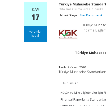
Türkiye Muhasebe Standartla
KAS
Ortalama Okuma Süresi:
1
dakika
17
Haberi Ekleyen:
Efes Danışmanlık
Türkiye Muhaseb
İndirme Bağlant
Türkiye
yorumlar
Muhasebe
kapalı
Standartlarına
İlişkin
Sunum
ve
Türkiye Muhasebe 
Diğer
Açıklayıcı
Materyaller
Tarih: 9 Kasım 2020
Ortalama
Okuma
Türkiye Muhasebe Standartlarına
Süresi:
1
dakika
Sunumlar
için
Küçük ve Mikro İşletmeler İçin 
Finansal Raporlama Standartlar