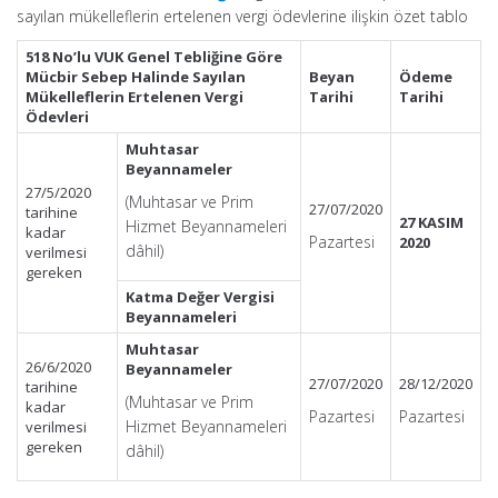
sayılan mükelleflerin ertelenen vergi ödevlerine ilişkin özet tablo
518 No’lu VUK Genel Tebliğine Göre
Mücbir Sebep Halinde Sayılan
Beyan
Ödeme
Mükelleflerin Ertelenen Vergi
Tarihi
Tarihi
Ödevleri
Muhtasar
Beyannameler
27/5/2020
(Muhtasar ve Prim
27/07/2020
tarihine
27 KASIM
Hizmet Beyannameleri
kadar
Pazartesi
2020
dâhil)
verilmesi
gereken
Katma Değer Vergisi
Beyannameleri
Muhtasar
26/6/2020
Beyannameler
27/07/2020
28/12/2020
tarihine
(Muhtasar ve Prim
kadar
Pazartesi
Pazartesi
Hizmet Beyannameleri
verilmesi
gereken
dâhil)