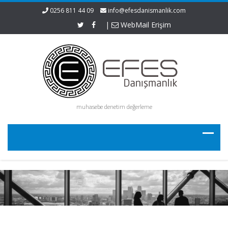
0256 811 44 09
info@efesdanismanlik.com
|
WebMail Erişim
muhasebe denetim değerleme