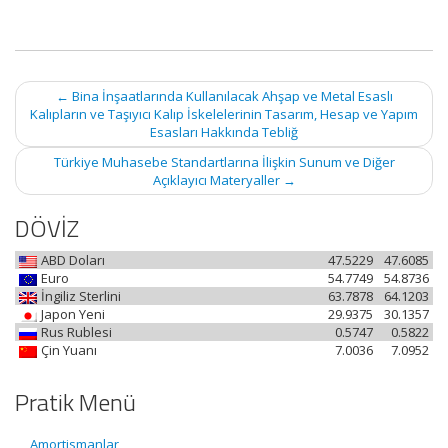
Post
←
Bina İnşaatlarında Kullanılacak Ahşap ve Metal Esaslı
navigation
Kalıpların ve Taşıyıcı Kalıp İskelelerinin Tasarım, Hesap ve Yapım
Esasları Hakkında Tebliğ
Türkiye Muhasebe Standartlarına İlişkin Sunum ve Diğer
Açıklayıcı Materyaller
→
DÖVİZ
ABD Doları
47.5229
47.6085
Euro
54.7749
54.8736
İngiliz Sterlini
63.7878
64.1203
Japon Yeni
29.9375
30.1357
Rus Rublesi
0.5747
0.5822
Çin Yuanı
7.0036
7.0952
Pratik Menü
Amortismanlar