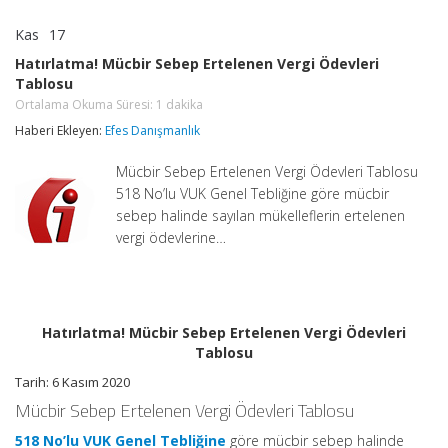
Kas
17
Hatırlatma!
yorumlar kapalı
Mücbir
Hatırlatma! Mücbir Sebep Ertelenen Vergi Ödevleri
Sebep
Tablosu
Ertelenen
Vergi
Ortalama Okuma Süresi:
1
dakika
Ödevleri
Haberi Ekleyen:
Efes Danışmanlık
Tablosu
Ortalama
Okuma
Mücbir Sebep Ertelenen Vergi Ödevleri Tablosu
Süresi:
1
518 No’lu VUK Genel Tebliğine göre mücbir
dakika
sebep halinde sayılan mükelleflerin ertelenen
için
vergi ödevlerine…
Hatırlatma! Mücbir Sebep Ertelenen Vergi Ödevleri
Tablosu
Tarih: 6 Kasım 2020
Mücbir Sebep Ertelenen Vergi Ödevleri Tablosu
518 No’lu VUK Genel Tebliğine
göre mücbir sebep halinde