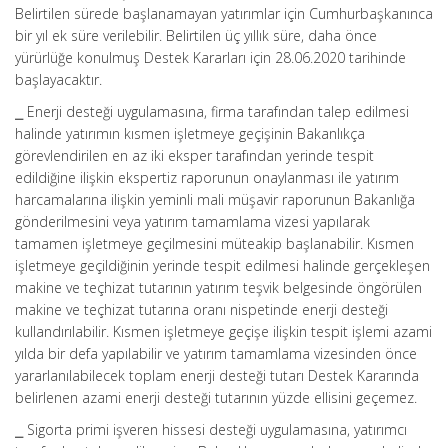
Belirtilen sürede başlanamayan yatırımlar için Cumhurbaşkanınca
bir yıl ek süre verilebilir. Belirtilen üç yıllık süre, daha önce
yürürlüğe konulmuş Destek Kararları için 28.06.2020 tarihinde
başlayacaktır.
⎯ Enerji desteği uygulamasına, firma tarafından talep edilmesi
halinde yatırımın kısmen işletmeye geçişinin Bakanlıkça
görevlendirilen en az iki eksper tarafından yerinde tespit
edildiğine ilişkin ekspertiz raporunun onaylanması ile yatırım
harcamalarına ilişkin yeminli mali müşavir raporunun Bakanlığa
gönderilmesini veya yatırım tamamlama vizesi yapılarak
tamamen işletmeye geçilmesini müteakip başlanabilir. Kısmen
işletmeye geçildiğinin yerinde tespit edilmesi halinde gerçekleşen
makine ve teçhizat tutarının yatırım teşvik belgesinde öngörülen
makine ve teçhizat tutarına oranı nispetinde enerji desteği
kullandırılabilir. Kısmen işletmeye geçişe ilişkin tespit işlemi azami
yılda bir defa yapılabilir ve yatırım tamamlama vizesinden önce
yararlanılabilecek toplam enerji desteği tutarı Destek Kararında
belirlenen azami enerji desteği tutarının yüzde ellisini geçemez.
⎯ Sigorta primi işveren hissesi desteği uygulamasına, yatırımcı