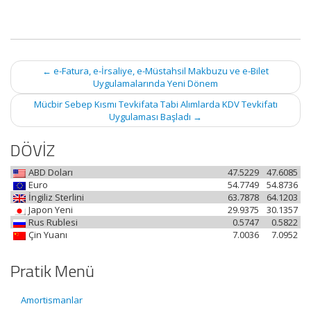
Post
←
e-Fatura, e-İrsaliye, e-Müstahsil Makbuzu ve e-Bilet
navigation
Uygulamalarında Yeni Dönem
Mücbir Sebep Kısmı Tevkifata Tabi Alımlarda KDV Tevkifatı
Uygulaması Başladı
→
DÖVİZ
ABD Doları
47.5229
47.6085
Euro
54.7749
54.8736
İngiliz Sterlini
63.7878
64.1203
Japon Yeni
29.9375
30.1357
Rus Rublesi
0.5747
0.5822
Çin Yuanı
7.0036
7.0952
Pratik Menü
Amortismanlar