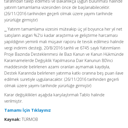
tarafından talep edilmesi ve Bakanlıkça uygun bulunması halinde
yatırım tamamlama vizesinden önce de başlanabilecektir.
(26/11/2016 tarihinden geçerli olmak üzere yayımı tarihinde
yürürlüğe girmiştir)
⎯ Yatırım tamamlama vizesini müteakip üç yıl boyunca her yıl net
satışların asgari %2’si kadar araştırma ve geliştirme harcaması
yapıldığının yeminli mali müşavir raporu ile tevsik edilmesi halinde
vergi indirimi desteği, 20/8/2016 tarihli ve 6745 sayılı Yatırımların
Proje Bazında Desteklenmesi ile Bazı Kanun ve Kanun Hükmünde
Kararnamelerde Değişiklik Yapılmasına Dair Kanunun 80’inci
maddesinde belirlenen azami oranları aşmamak kaydıyla,
Destek Kararında belirlenen yatırıma katkı oranına beş puan ilave
edilmek suretiyle uygulanacaktır. (26/11/2016 tarihinden geçerli
olmak üzere yayımı tarihinde yürürlüğe girmiştir)
Karar değişiklikleri aşağıda karşılaştırmalı Tablo halinde
verilmiştir.
Tamamı İçin Tıklayınız
Kaynak:
TÜRMOB