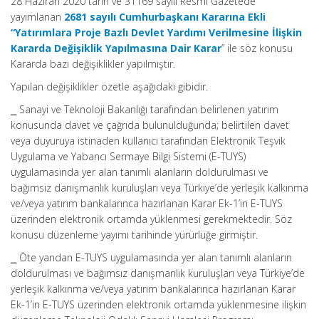
28 Haziran 2020 tarih ve 31169 sayılı Resmi Gazetede
yayımlanan
2681 sayılı Cumhurbaşkanı Kararına Ekli
“Yatırımlara Proje Bazlı Devlet Yardımı Verilmesine İlişkin
Kararda Değişiklik Yapılmasına Dair Karar
” ile söz konusu
Kararda bazı değişiklikler yapılmıştır.
Yapılan değişiklikler özetle aşağıdaki gibidir.
⎯ Sanayi ve Teknoloji Bakanlığı tarafından belirlenen yatırım
konusunda davet ve çağrıda bulunulduğunda; belirtilen davet
veya duyuruya istinaden kullanıcı tarafından Elektronik Teşvik
Uygulama ve Yabancı Sermaye Bilgi Sistemi (E-TUYS)
uygulamasında yer alan tanımlı alanların doldurulması ve
bağımsız danışmanlık kuruluşları veya Türkiye’de yerleşik kalkınma
ve/veya yatırım bankalarınca hazırlanan Karar Ek-1’in E-TUYS
üzerinden elektronik ortamda yüklenmesi gerekmektedir. Söz
konusu düzenleme yayımı tarihinde yürürlüğe girmiştir.
⎯ Öte yandan E-TUYS uygulamasında yer alan tanımlı alanların
doldurulması ve bağımsız danışmanlık kuruluşları veya Türkiye’de
yerleşik kalkınma ve/veya yatırım bankalarınca hazırlanan Karar
Ek-1’in E-TUYS üzerinden elektronik ortamda yüklenmesine ilişkin