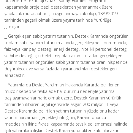
düzenleme Teknoloji Odaklı Sanayi Hamlesi Programı
kapsamında proje bazlı desteklerden yararlanmak üzere
yapılacak müracaatlar için uygulanmayacak olup; 18/9/2019
tarihinden geçerli olmak üzere yayımı tarihinde Yürürlüğe
girmiştir.
⎯ Gerçekleşen sabit yatırım tutarının, Destek Kararında öngörülen
toplam sabit yatırım tutarının altında gerçekleşmesi durumunda;
faiz veya kâr payı desteği, enerji desteği, nitelikli personel desteği
ve hibe desteği için belirtilmiş olan azami tutarlar, gerçekleşen
yatırım tutarının öngörülen sabit yatırım tutarına oranı nispetinde
düşürülecek ve varsa fazladan yararlandırılan destekler geri
alınacaktır.
⎯ Yatırımlarda Devlet Yardımları Hakkında Kararda belirlenen
mücbir sebep ve fevkalade hal durumu nedeniyle yatırıma
başlayamayanlar hariç olmak üzere, Destek Kararının yürürlük
tarihinden itibaren üç yıl içerisinde asgari 200 milyon TL veya
Destek Kararında belirtilen yatırım tutarının yüzde onu kadar
yatırım harcaması gerçekleştirildiğinin, Kararın onuncu
maddesinin ikinci fıkrası kapsamında tevsik edilememesi halinde
ilgili yatırımlara ilişkin Destek Kararı yürürlükten kaldırılacaktır.