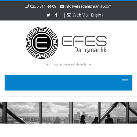
0256 811 44 09
info@efesdanismanlik.com
|
WebMail Erişim
muhasebe denetim değerleme