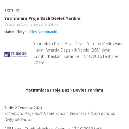
Tem
09
Yatırımlara
yorumlar kapalı
Proje
Yatırımlara Proje Bazlı Devlet Yardımı
Bazlı
Ortalama Okuma Süresi:
5
dakika
Devlet
Yardımı
Haberi Ekleyen:
Efes Danışmanlık
Ortalama
Okuma
Süresi:
Yatırımlara Proje Bazlı Devlet Yardımı Verilmesine
5
dakika
İlişkin Kararda Değişiklik Yapıldı 2681 sayılı
için
Cumhurbaşkanı Kararı ile 17/10/2016 tarihli ve
2016/…
Yatırımlara Proje Bazlı Devlet Yardımı
Tarih: 2 Temmuz 2020
Yatırımlara Proje Bazlı Devlet Yardımı Verilmesine İlişkin Kararda
Değişiklik Yapıldı
2681 sayılı Cumhurbaşkanı Kararı ile 17/10/2016 tarihli