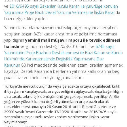
ve
2016/9495 sayılı Bakanlar Kurulu Kararı ile yürürlüğe konulan
Yatırımlara Proje Bazlı Devlet Yardımı Verilmesine İlişkin Karar
’da
bazı değişiklikler yapıldı.
Yatırım tamamlama vizesini müteakip üç yıl boyunca her yıl net
satışların asgari %2’si kadar araştırma ve geliştirme harcaması
yapıldığının
yeminli mali müşavir raporu ile tevsik edilmesi
halinde
vergi indirimi desteği, 20/8/2016 tarihli ve
6745 sayılı
Yatırımların Proje Bazında Desteklenmesi ile Bazı Kanun ve Kanun
Hükmünde Kararnamelerde Değişiklik Yapılmasına Dair
Kanunun
80 inci maddesinde belirlenen azami oranları aşmamak
kaydıyla, Destek Kararında belirlenen yatırıma katkı oranına beş
puan ilave edilmek suretiyle uygulanacaktır.
Türkiye’de mevcut durumda veya gelecekte ortaya çıkabilecek kritik
ihtiyaçlarını karşılayacak, arz güvenliğini sağlayacak, dışa bağımlılığım
azaltacak, teknolojik dönüşümünü gerçekleştirecek, yenilikçi, Ar-Ge
yoğun ve yüksek katma değerli yatırımların proje bazlı olarak
desteklenmesi amacıyla 26 Kasım 2016 tarihli Resmi Gazetede ve
29900 sayılı Resmi Gazetede 17/10/2016 tarihli ve 2016/9495 sayılı
Yatırımlara Proje Bazlı Devlet Yardımı Verilmesine İlişkin Karar
yayımlanmıştı.