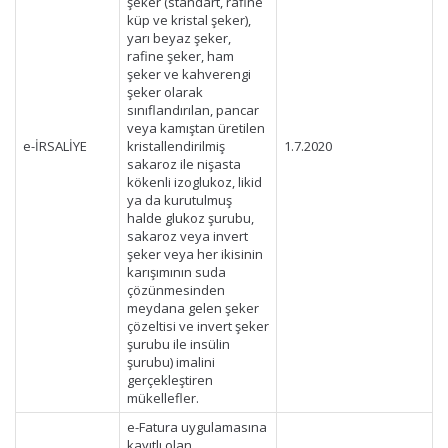
şeker (standart, rafine
küp ve kristal şeker),
yarı beyaz şeker,
rafine şeker, ham
şeker ve kahverengi
şeker olarak
sınıflandırılan, pancar
veya kamıştan üretilen
e-İRSALİYE
kristallendirilmiş
1.7.2020
sakaroz ile nişasta
kökenli izoglukoz, likid
ya da kurutulmuş
halde glukoz şurubu,
sakaroz veya invert
şeker veya her ikisinin
karışımının suda
çözünmesinden
meydana gelen şeker
çözeltisi ve invert şeker
şurubu ile insülin
şurubu) imalini
gerçekleştiren
mükellefler.
e-Fatura uygulamasına
kayıtlı olan