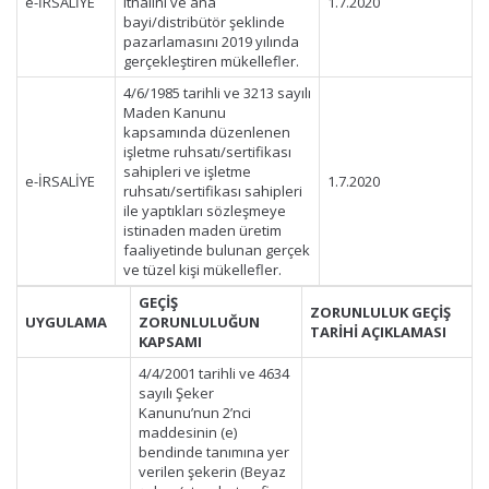
e-İRSALİYE
ithalini ve ana
1.7.2020
bayi/distribütör şeklinde
pazarlamasını 2019 yılında
gerçekleştiren mükellefler.
4/6/1985 tarihli ve 3213 sayılı
Maden Kanunu
kapsamında düzenlenen
işletme ruhsatı/sertifikası
sahipleri ve işletme
e-İRSALİYE
1.7.2020
ruhsatı/sertifikası sahipleri
ile yaptıkları sözleşmeye
istinaden maden üretim
faaliyetinde bulunan gerçek
ve tüzel kişi mükellefler.
GEÇİŞ
ZORUNLULUK GEÇİŞ
UYGULAMA
ZORUNLULUĞUN
TARİHİ AÇIKLAMASI
KAPSAMI
4/4/2001 tarihli ve 4634
sayılı Şeker
Kanunu’nun 2’nci
maddesinin (e)
bendinde tanımına yer
verilen şekerin (Beyaz