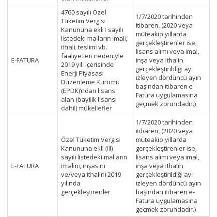
4760 sayılı Özel
1/7/2020 tarihinden
Tüketim Vergisi
itibaren, (2020 veya
Kanununa ekli I sayılı
müteakip yıllarda
listedeki malların imali,
gerçekleştirenler ise,
ithali, teslimi vb.
lisans alımı veya imal,
faaliyetleri nedeniyle
E-FATURA
inşa veya ithalin
2019 yılı içerisinde
gerçekleştirildiği ayı
Enerji Piyasası
izleyen dördüncü ayın
Düzenleme Kurumu
başından itibaren e-
(EPDK)’ndan lisans
Fatura uygulamasına
alan (bayilik lisansı
geçmek zorundadır.)
dahil) mükellefler
1/7/2020 tarihinden
itibaren, (2020 veya
Özel Tüketim Vergisi
müteakip yıllarda
Kanununa ekli (III)
gerçekleştirenler ise,
sayılı listedeki malların
lisans alımı veya imal,
E-FATURA
imalini, inşasını
inşa veya ithalin
ve/veya ithalini 2019
gerçekleştirildiği ayı
yılında
izleyen dördüncü ayın
gerçekleştirenler
başından itibaren e-
Fatura uygulamasına
geçmek zorundadır.)