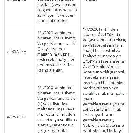
hasılatı (veya satışları
ile gayrisafı iş hasılatı)
25 Milyon TL ve üzeri
olan mükellefler.
1/1/2020 tarihinden
1/1/2020 tarihinden
itibaren Özel Tüketim
itibaren Özel Tüketim
Vergisi Kanununa ekli (I)
Vergisi Kanununa ekli
sayılı listedeki malların
(I) sayılı listedeki
imali, ithali, teslimi vb.
e-İRSALİYE
malların imali, ithali,
faaliyetleri nedeniyle
teslimi vb. faaliyetleri
EPDK’dan lisans alanlar,
nedeniyle EPDK’dan
Özel Tüketim Vergisi
lisans alanlar,
Kanununa ekli (III) sayılı
listedeki malları imal,
inşa veya ithal edenler,
1/1/2020 tarihinden
maden ruhsat veya
itibaren Özel Tüketim
sertifikası alanlar, şeker
Vergisi Kanununa ekli
imalini
(III) sayılı listedeki
gerçekleştirenler, demir,
malın imal, inşa veya
çelik ürünlerinin imal,
ithal edenler, maden
ithal veya ihracını
e-İRSALİYE
ruhsat veya sertifikası
gerçekleştirenler,
alanlar, şeker imalini
Gübre Takip Sistemine
gerçekleştirenler,
dahil olanlar, Hal Kayıt