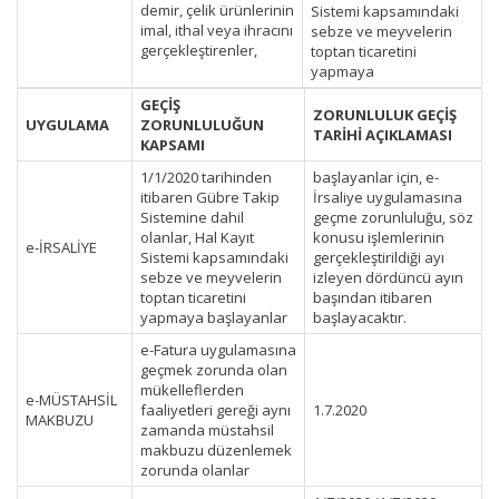
demir, çelik ürünlerinin
Sistemi kapsamındaki
imal, ithal veya ihracını
sebze ve meyvelerin
gerçekleştirenler,
toptan ticaretini
yapmaya
GEÇİŞ
ZORUNLULUK GEÇİŞ
UYGULAMA
ZORUNLULUĞUN
TARİHİ AÇIKLAMASI
KAPSAMI
1/1/2020 tarihinden
başlayanlar için, e-
itibaren Gübre Takip
İrsaliye uygulamasına
Sistemine dahil
geçme zorunluluğu, söz
olanlar, Hal Kayıt
konusu işlemlerinin
e-İRSALİYE
Sistemi kapsamındaki
gerçekleştirildiği ayı
sebze ve meyvelerin
izleyen dördüncü ayın
toptan ticaretini
başından itibaren
yapmaya başlayanlar
başlayacaktır.
e-Fatura uygulamasına
geçmek zorunda olan
mükelleflerden
e-MÜSTAHSİL
faaliyetleri gereği aynı
1.7.2020
MAKBUZU
zamanda müstahsil
makbuzu düzenlemek
zorunda olanlar