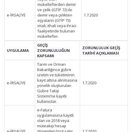
mükelleflerden demir
ve çelik (GTİP 72) ile
e-İRSALİYE
demir veya çelikten
1.7.2020
eşyaların (GTİP 73)
imali, ithali veya ihracı
faaliyetinde bulunan
mükellefler.
GEÇİŞ
ZORUNLULUK GEÇİŞ
UYGULAMA
ZORUNLULUĞUN
TARİHİ AÇIKLAMASI
KAPSAMI
Tarım ve Orman
Bakanlığınca gübre
üretim ve tüketiminin
kayıt altına alınmasına
e-İRSALİYE
1.7.2020
yönelik oluşturulan
Gübre Takip
Sistemi’ne kayıtlı
kullanıcılar.
e-Fatura
uygulamasına kayıtlı
olan ve 2018 veya
müteakip hesap
e-İRSALİYE
dönemleri brüt satış
1.7.2020