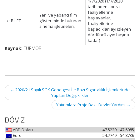
1/7/2020 (1/7/2020
tarihinden sonra
faaliyetlerine
Yerli ve yabancı film
başlayanlar,
e-BİLET
gösteriminde bulunan
faaliyetlerine
sinema işletmeleri,
başladıkları ayı izleyen
dördüncü ayın başına
kadar)
Kaynak:
TÜRMOB
Post
←
2020/21 Sayılı SGK Genelgesi İle Bazı Sigortalılık İşlemlerinde
navigation
Yapılan Değişiklikler
Yatırımlara Proje Bazlı Devlet Yardımı
→
DÖVİZ
ABD Doları
47.5229
47.6085
Euro
54.7749
54.8736