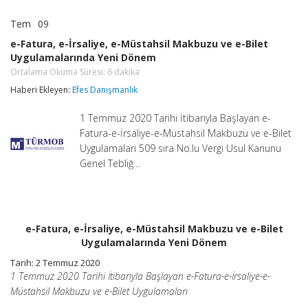
Tem
09
e-
yorumlar kapalı
Fatura,
e-Fatura, e-İrsaliye, e-Müstahsil Makbuzu ve e-Bilet
e-
Uygulamalarında Yeni Dönem
İrsaliye,
e-
Ortalama Okuma Süresi:
6
dakika
Müstahsil
Haberi Ekleyen:
Efes Danışmanlık
Makbuzu
ve
e-
1 Temmuz 2020 Tarihi İtibarıyla Başlayan e-
Bilet
Fatura-e-İrsaliye-e-Müstahsil Makbuzu ve e-Bilet
Uygulamalarında
Uygulamaları 509 sıra No.lu Vergi Usul Kanunu
Yeni
Genel Tebliğ…
Dönem
Ortalama
Okuma
Süresi:
6
dakika
için
e-Fatura, e-İrsaliye, e-Müstahsil Makbuzu ve e-Bilet
Uygulamalarında Yeni Dönem
Tarih: 2 Temmuz 2020
1 Temmuz 2020 Tarihi İtibarıyla Başlayan e-Fatura-e-İrsaliye-e-
Müstahsil Makbuzu ve e-Bilet Uygulamaları