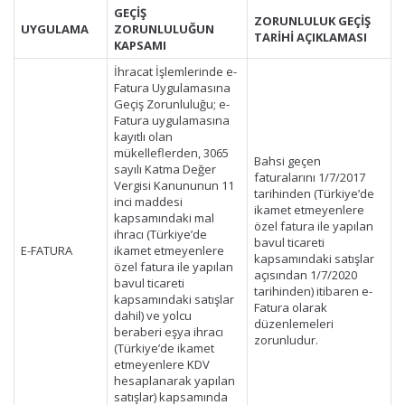
GEÇİŞ
ZORUNLULUK GEÇİŞ
UYGULAMA
ZORUNLULUĞUN
TARİHİ AÇIKLAMASI
KAPSAMI
İhracat İşlemlerinde e-
Fatura Uygulamasına
Geçiş Zorunluluğu; e-
Fatura uygulamasına
kayıtlı olan
mükelleflerden, 3065
Bahsi geçen
sayılı Katma Değer
faturalarını 1/7/2017
Vergisi Kanununun 11
tarihinden (Türkiye’de
inci maddesi
ikamet etmeyenlere
kapsamındaki mal
özel fatura ile yapılan
ihracı (Türkiye’de
bavul ticareti
E-FATURA
ikamet etmeyenlere
kapsamındaki satışlar
özel fatura ile yapılan
açısından 1/7/2020
bavul ticareti
tarihinden) itibaren e-
kapsamındaki satışlar
Fatura olarak
dahil) ve yolcu
düzenlemeleri
beraberi eşya ihracı
zorunludur.
(Türkiye’de ikamet
etmeyenlere KDV
hesaplanarak yapılan
satışlar) kapsamında