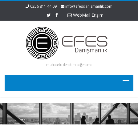
0256 811 44 09
info@efesdanismanlik.com
|
WebMail Erişim
muhasebe denetim değerleme