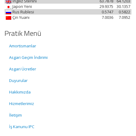
İngiliz Sterlini
63.7878
64.1203
Japon Yeni
29.9375
30.1357
Rus Rublesi
0.5747
0.5822
Çin Yuanı
7.0036
7.0952
Pratik Menü
Amortismanlar
Asgari Geçim İndirimi
Asgari Ücretler
Duyurular
Hakkımızda
Hizmetlerimiz
İletişim
İş Kanunu IPC