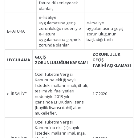
fatura düzenleyecek
olanlar,
e-İrsaliye
uygulamasına geçiş
e-İrsaliye
zorunluluğu nedeniyle
uygulamasına geçiş
E-FATURA
e- Fatura
zorunluluğunun
uygulamasına geçmek
başladığı tarih
zorunda olanlar
ZORUNLULUK
GEÇİŞ
UYGULAMA
GEÇİŞ
ZORUNLULUĞUN
KAPSAMI
TARİHİ
AÇIKLAMASI
Özel Tüketim Vergisi
Kanununa ekli (I) sayılı
listedeki malların imali, ithali,
teslimi vb. faaliyetleri
e-İRSALİYE
1.7.2020
nedeniyle 2019 yılı
içerisinde EPDK’dan lisans
(bayilik lisansı dahil) alan
mükellefler.
Özel Tüketim Vergisi
Kanunu’na ekli (III) sayılı
listedeki malların imal, inşa,