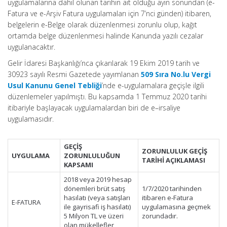
uygulamalarına dahil olunan tarihin ait olduğu ayın sonundan (e-
Fatura ve e-Arşiv Fatura uygulamaları için 7’nci günden) itibaren,
belgelerin e-Belge olarak düzenlenmesi zorunlu olup, kağıt
ortamda belge düzenlenmesi halinde Kanunda yazılı cezalar
uygulanacaktır.
Gelir İdaresi Başkanlığı’nca çıkarılarak 19 Ekim 2019 tarih ve
30923 sayılı Resmi Gazetede yayımlanan
509 Sıra No.lu Vergi
Usul Kanunu Genel Tebliği
’nde e-uygulamalara geçişle ilgili
düzenlemeler yapılmıştı. Bu kapsamda 1 Temmuz 2020 tarihi
itibariyle başlayacak uygulamalardan biri de e–irsaliye
uygulamasıdır.
GEÇİŞ
ZORUNLULUK GEÇİŞ
UYGULAMA
ZORUNLULUĞUN
TARİHİ AÇIKLAMASI
KAPSAMI
2018 veya 2019 hesap
dönemleri brüt satış
1/7/2020 tarihinden
hasılatı (veya satışları
itibaren e-Fatura
E-FATURA
ile gayrisafi iş hasılatı)
uygulamasına geçmek
5 Milyon TL ve üzeri
zorundadır.
olan mükellefler