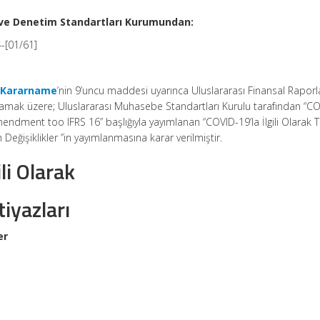
e Denetim Standartları Kurumundan:
-[01/61]
e Kararname
’nin 9’uncu maddesi uyarınca Uluslararası Finansal Rapor
amak üzere; Uluslararası Muhasebe Standartları Kurulu tarafından “C
ndment too IFRS 16” başlığıyla yayımlanan “COVID-19’la İlgili Olarak 
n Değişiklikler ”in yayımlanmasına karar verilmiştir.
li Olarak
iyazları
er