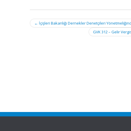
Post
←
İçişleri Bakanlığı Dernekler Denetçileri Yönetmeliğin
navigation
GVK 312 – Gelir Vergis