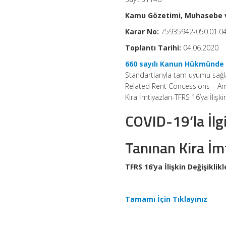
Kamu Gözetimi, Muhasebe v
Karar No:
75935942-050.01.04
Toplantı Tarihi:
04.06.2020
660 sayılı Kanun Hükmünd
Standartlarıyla tam uyumu sağl
Related Rent Concessions – Ame
Kira İmtiyazları-TFRS 16’ya İlişki
COVID-19’la İlgi
Tanınan Kira İmt
TFRS 16’ya İlişkin Değişiklikl
Tamamı İçin Tıklayınız