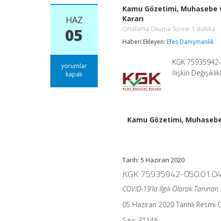
Kamu Gözetimi, Muhasebe ve
HAZ
Kararı
Ortalama Okuma Süresi:
1
dakika
05
Haberi Ekleyen:
Efes Danışmanlık
KGK 75935942-05
Kamu
yorumlar
İlişkin Değişikl
Gözetimi,
kapalı
Muhasebe
ve
Denetim
Standartları
Kurulunun
Kamu Gözetimi, Muhasebe v
75935942-
050.01.04-
[01/61]
Sayılı
Kararı
Tarih: 5 Haziran 2020
Ortalama
KGK 75935942-050.01.04
Okuma
Süresi:
1
COVID-19’la İlgili Olarak Tanınan K
dakika
için
05 Haziran 2020 Tarihli Resmi 
Sayı: 31146