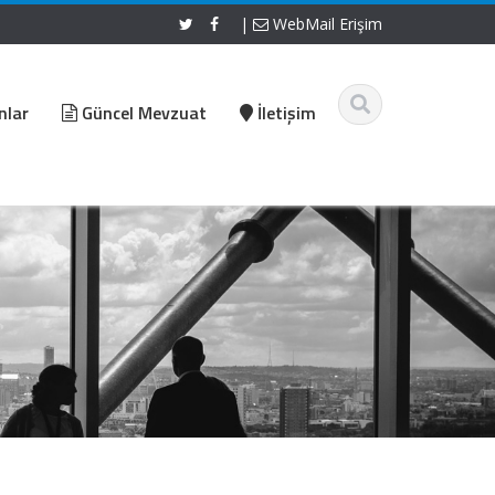
|
WebMail Erişim
nlar
Güncel Mevzuat
İletişim