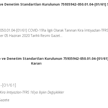
 Denetim Standartları Kurulunun 75935942-050.01.04-[01/61] S
0.01.04-[01/61] COVID-19’la İlgili Olarak Tanınan Kira İmtiyazları-TFR
ikler 05 Haziran 2020 Tarihli Resmi Gazet…
e Denetim Standartları Kurulunun 75935942-050.01.04-[01/61] 
Kararı
-[01/61]
ira İmtiyazları-TFRS 16’ya İlişkin Değişiklikler
Gazete