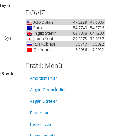
ayılı
DÖVİZ
ABD Doları
47.5229
47.6085
Euro
54.7749
54.8736
İngiliz Sterlini
63.7878
64.1203
S 16’ya
Japon Yeni
29.9375
30.1357
Rus Rublesi
0.5747
0.5822
Çin Yuanı
7.0036
7.0952
Pratik Menü
Sayılı
Amortismanlar
Asgari Geçim İndirimi
Asgari Ücretler
Duyurular
Hakkımızda
Hizmetlerimiz