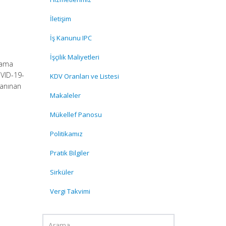
İletişim
İş Kanunu IPC
İşçilik Maliyetleri
lama
OVID-19-
KDV Oranları ve Listesi
Tanınan
Makaleler
Mükellef Panosu
Politikamız
Pratik Bilgiler
Sirküler
Vergi Takvimi