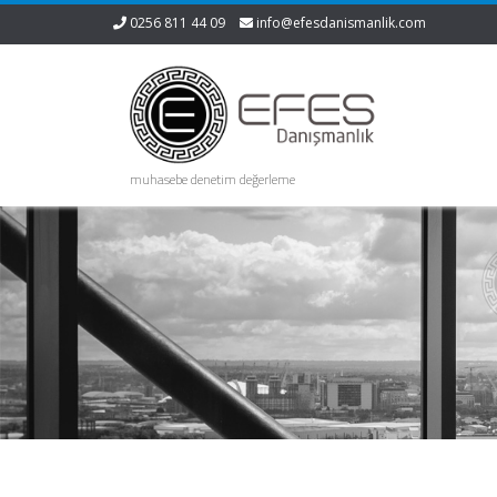
0256 811 44 09
info@efesdanismanlik.com
muhasebe denetim değerleme