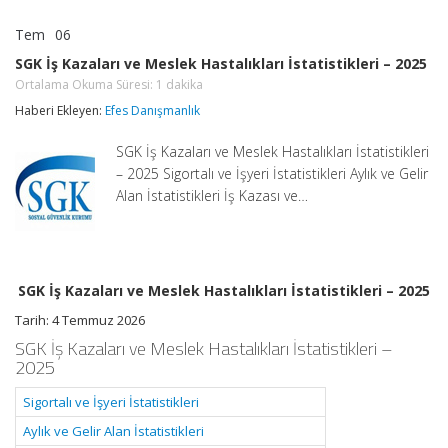
Tem
06
SGK
yorumlar kapalı
İş
SGK İş Kazaları ve Meslek Hastalıkları İstatistikleri – 2025
Kazaları
Ortalama Okuma Süresi:
1
dakika
ve
Meslek
Haberi Ekleyen:
Efes Danışmanlık
Hastalıkları
İstatistikleri
SGK İş Kazaları ve Meslek Hastalıkları İstatistikleri
–
2025
– 2025 Sigortalı ve İşyeri İstatistikleri Aylık ve Gelir
Ortalama
Alan İstatistikleri İş Kazası ve…
Okuma
Süresi:
1
dakika
için
SGK İş Kazaları ve Meslek Hastalıkları İstatistikleri – 2025
Tarih:
4 Temmuz 2026
SGK İş Kazaları ve Meslek Hastalıkları İstatistikleri –
2025
Sigortalı ve İşyeri İstatistikleri
Aylık ve Gelir Alan İstatistikleri