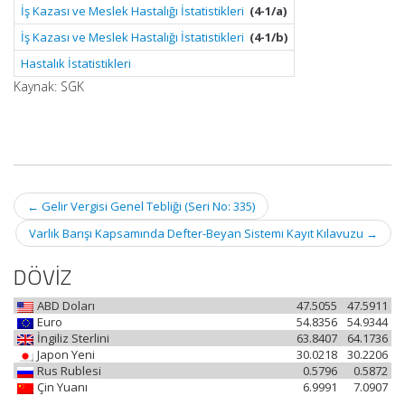
İş Kazası ve Meslek Hastalığı İstatistikleri
(4-1/a)
İş Kazası ve Meslek Hastalığı İstatistikleri
(4-1/b)
Hastalık İstatistikleri
Kaynak: SGK
Post
←
Gelir Vergisi Genel Tebliği (Seri No: 335)
navigation
Varlık Barışı Kapsamında Defter-Beyan Sistemi Kayıt Kılavuzu
→
DÖVİZ
ABD Doları
47.5055
47.5911
Euro
54.8356
54.9344
İngiliz Sterlini
63.8407
64.1736
Japon Yeni
30.0218
30.2206
Rus Rublesi
0.5796
0.5872
Çin Yuanı
6.9991
7.0907