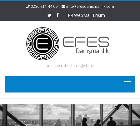
0256 811 44 09
info@efesdanismanlik.com
|
WebMail Erişim
muhasebe denetim değerleme