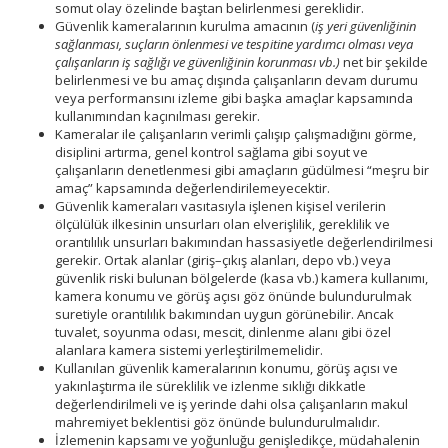
somut olay özelinde baştan belirlenmesi gereklidir.
Güvenlik kameralarının kurulma amacının (
iş yeri güvenliğinin
sağlanması, suçların önlenmesi ve tespitine yardımcı olması veya
çalışanların iş sağlığı ve güvenliğinin korunması vb.)
net bir şekilde
belirlenmesi ve bu amaç dışında çalışanların devam durumu
veya performansını izleme gibi başka amaçlar kapsamında
kullanımından kaçınılması gerekir.
Kameralar ile çalışanların verimli çalışıp çalışmadığını görme,
disiplini artırma, genel kontrol sağlama gibi soyut ve
çalışanların denetlenmesi gibi amaçların güdülmesi “meşru bir
amaç” kapsamında değerlendirilemeyecektir.
Güvenlik kameraları vasıtasıyla işlenen kişisel verilerin
ölçülülük ilkesinin unsurları olan elverişlilik, gereklilik ve
orantılılık unsurları bakımından hassasiyetle değerlendirilmesi
gerekir. Ortak alanlar (giriş–çıkış alanları, depo vb.) veya
güvenlik riski bulunan bölgelerde (kasa vb.) kamera kullanımı,
kamera konumu ve görüş açısı göz önünde bulundurulmak
suretiyle orantılılık bakımından uygun görünebilir. Ancak
tuvalet, soyunma odası, mescit, dinlenme alanı gibi özel
alanlara kamera sistemi yerleştirilmemelidir.
Kullanılan güvenlik kameralarının konumu, görüş açısı ve
yakınlaştırma ile süreklilik ve izlenme sıklığı dikkatle
değerlendirilmeli ve iş yerinde dahi olsa çalışanların makul
mahremiyet beklentisi göz önünde bulundurulmalıdır.
İzlemenin kapsamı ve yoğunluğu genişledikçe, müdahalenin