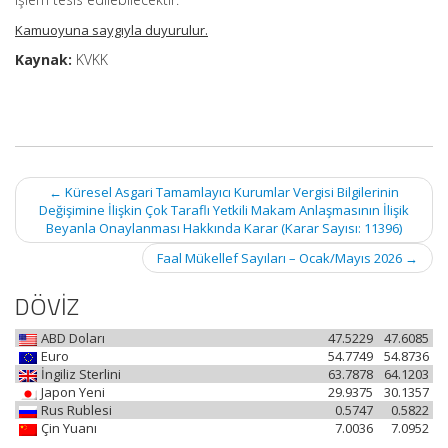
Kamuoyuna saygıyla duyurulur.
Kaynak:
KVKK
Post
←
Küresel Asgari Tamamlayıcı Kurumlar Vergisi Bilgilerinin
navigation
Değişimine İlişkin Çok Taraflı Yetkili Makam Anlaşmasının İlişik
Beyanla Onaylanması Hakkında Karar (Karar Sayısı: 11396)
Faal Mükellef Sayıları – Ocak/Mayıs 2026
→
DÖVİZ
ABD Doları
47.5229
47.6085
Euro
54.7749
54.8736
İngiliz Sterlini
63.7878
64.1203
Japon Yeni
29.9375
30.1357
Rus Rublesi
0.5747
0.5822
Çin Yuanı
7.0036
7.0952