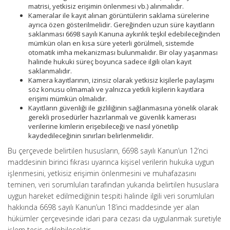
matrisi, yetkisiz erişimin önlenmesi vb.) alınmalıdır.
Kameralar ile kayıt alınan görüntülerin saklama sürelerine
ayrıca özen gösterilmelidir. Gereğinden uzun süre kayıtların
saklanması 6698 sayılı Kanuna aykırılık teşkil edebileceğinden
mümkün olan en kısa süre yeterli görülmeli, sistemde
otomatik imha mekanizması bulunmalıdır. Bir olay yaşanması
halinde hukuki süreç boyunca sadece ilgili olan kayıt
saklanmalıdır.
Kamera kayıtlarının, izinsiz olarak yetkisiz kişilerle paylaşımı
söz konusu olmamalı ve yalnızca yetkili kişilerin kayıtlara
erişimi mümkün olmalıdır.
Kayıtların güvenliği ile gizliliğinin sağlanmasına yönelik olarak
gerekli prosedürler hazırlanmalı ve güvenlik kamerası
verilerine kimlerin erişebileceği ve nasıl yönetilip
kaydedileceğinin sınırları belirlenmelidir.
Bu çerçevede belirtilen hususların, 6698 sayılı Kanun’un 12’nci
maddesinin birinci fıkrası uyarınca kişisel verilerin hukuka uygun
işlenmesini, yetkisiz erişimin önlenmesini ve muhafazasını
teminen, veri sorumluları tarafından yukarıda belirtilen hususlara
uygun hareket edilmediğinin tespiti halinde ilgili veri sorumluları
hakkında 6698 sayılı Kanun’un 18’inci maddesinde yer alan
hükümler çerçevesinde idari para cezası da uygulanmak suretiyle
işlem tesis edilebilecektir.