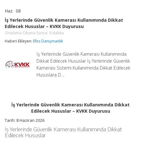
Haz
08
İş
yorumlar kapalı
Yerlerinde
İş Yerlerinde Güvenlik Kamerası Kullanımında Dikkat
Güvenlik
Edilecek Hususlar – KVKK Duyurusu
Kamerası
Kullanımında
Ortalama Okuma Süresi:
9
dakika
Dikkat
Haberi Ekleyen:
Efes Danışmanlık
Edilecek
Hususlar
–
İş Yerlerinde Güvenlik Kamerası Kullanımında
KVKK
Dikkat Edilecek Hususlar İş Yerlerinde Güvenlik
Duyurusu
Kamerası Sistemi Kullanımında Dikkat Edilecek
Ortalama
Okuma
Hususlara D…
Süresi:
9
dakika
için
İş Yerlerinde Güvenlik Kamerası Kullanımında Dikkat
Edilecek Hususlar – KVKK Duyurusu
Tarih:
8 Haziran 2026
İş Yerlerinde Güvenlik Kamerası Kullanımında Dikkat
Edilecek Hususlar