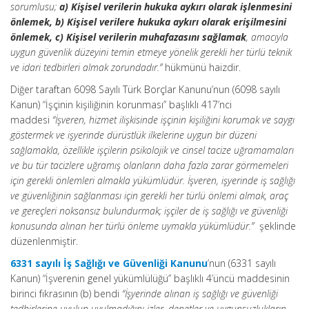
sorumlusu;
a) Kişisel verilerin hukuka aykırı olarak işlenmesini
önlemek,
b) Kişisel verilere hukuka aykırı olarak erişilmesini
önlemek, c) Kişisel verilerin muhafazasını sağlamak
, amacıyla
uygun güvenlik düzeyini temin etmeye yönelik gerekli her türlü teknik
ve idari tedbirleri almak zorundadır.”
hükmünü haizdir.
Diğer taraftan 6098 Sayılı Türk Borçlar Kanunu’nun (6098 sayılı
Kanun) “İşçinin kişiliğinin korunması” başlıklı 417’nci
maddesi
“İşveren, hizmet ilişkisinde işçinin kişiliğini korumak ve saygı
göstermek ve işyerinde dürüstlük ilkelerine uygun bir düzeni
sağlamakla, özellikle işçilerin psikolojik ve cinsel tacize uğramamaları
ve bu tür tacizlere uğramış olanların daha fazla zarar görmemeleri
için gerekli önlemleri almakla yükümlüdür. İşveren, işyerinde iş sağlığı
ve güvenliğinin sağlanması için gerekli her türlü önlemi almak, araç
ve gereçleri noksansız bulundurmak; işçiler de iş sağlığı ve güvenliği
konusunda alınan her türlü önleme uymakla yükümlüdür.”
şeklinde
düzenlenmiştir.
6331 sayılı İş Sağlığı ve Güvenliği Kanunu
’nun (6331 sayılı
Kanun) “İşverenin genel yükümlülüğü” başlıklı 4’üncü maddesinin
birinci fıkrasının (b) bendi
“İşyerinde alınan iş sağlığı ve güvenliği
tedbirlerine uyulup uyulmadığını izler, denetler ve uygunsuzlukların