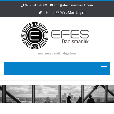
0256 811 44 09
info@efesdanismanlik.com
|
WebMail Erişim
muhasebe denetim değerleme