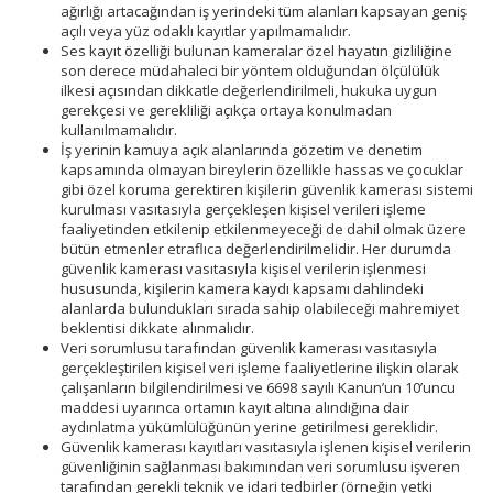
ağırlığı artacağından iş yerindeki tüm alanları kapsayan geniş
açılı veya yüz odaklı kayıtlar yapılmamalıdır.
Ses kayıt özelliği bulunan kameralar özel hayatın gizliliğine
son derece müdahaleci bir yöntem olduğundan ölçülülük
ilkesi açısından dikkatle değerlendirilmeli, hukuka uygun
gerekçesi ve gerekliliği açıkça ortaya konulmadan
kullanılmamalıdır.
İş yerinin kamuya açık alanlarında gözetim ve denetim
kapsamında olmayan bireylerin özellikle hassas ve çocuklar
gibi özel koruma gerektiren kişilerin güvenlik kamerası sistemi
kurulması vasıtasıyla gerçekleşen kişisel verileri işleme
faaliyetinden etkilenip etkilenmeyeceği de dahil olmak üzere
bütün etmenler etraflıca değerlendirilmelidir. Her durumda
güvenlik kamerası vasıtasıyla kişisel verilerin işlenmesi
hususunda, kişilerin kamera kaydı kapsamı dahlindeki
alanlarda bulundukları sırada sahip olabileceği mahremiyet
beklentisi dikkate alınmalıdır.
Veri sorumlusu tarafından güvenlik kamerası vasıtasıyla
gerçekleştirilen kişisel veri işleme faaliyetlerine ilişkin olarak
çalışanların bilgilendirilmesi ve 6698 sayılı Kanun’un 10’uncu
maddesi uyarınca ortamın kayıt altına alındığına dair
aydınlatma yükümlülüğünün yerine getirilmesi gereklidir.
Güvenlik kamerası kayıtları vasıtasıyla işlenen kişisel verilerin
güvenliğinin sağlanması bakımından veri sorumlusu işveren
tarafından gerekli teknik ve idari tedbirler (örneğin yetki