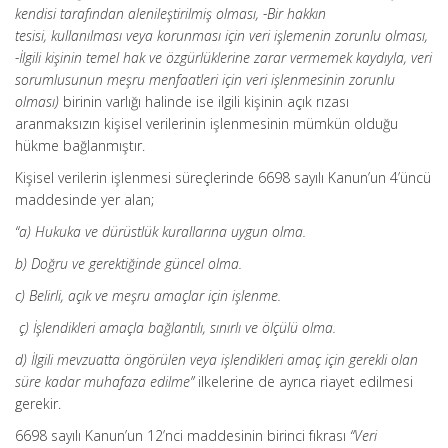
kendisi tarafından alenileştirilmiş olması, -Bir hakkın
tesisi,
kullanılması veya korunması için veri işlemenin zorunlu olması,
-İlgili kişinin temel hak ve
özgürlüklerine zarar vermemek kaydıyla, veri
sorumlusunun meşru menfaatleri için veri işlenmesinin
zorunlu
olması)
birinin varlığı halinde ise ilgili kişinin açık rızası
aranmaksızın kişisel verilerinin işlenmesinin mümkün olduğu
hükme bağlanmıştır.
Kişisel verilerin işlenmesi süreçlerinde 6698 sayılı Kanun’un 4’üncü
maddesinde yer alan;
“a) Hukuka ve dürüstlük kurallarına uygun olma.
b) Doğru ve gerektiğinde güncel olma.
c) Belirli, açık ve meşru amaçlar için işlenme.
ç) İşlendikleri amaçla bağlantılı, sınırlı ve ölçülü olma.
d) İlgili mevzuatta öngörülen veya işlendikleri amaç için gerekli olan
süre kadar muhafaza edilme”
ilkelerine de ayrıca riayet edilmesi
gerekir.
6698 sayılı Kanun’un 12’nci maddesinin birinci fıkrası
“Veri