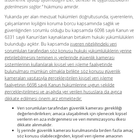
giderilmesini sağlar.”
hükmünü amirdir.
Yukarıda yer alan mevzuat hükümleri doğrultusunda; işverenlerin,
çalışanlarının kişiliğini koruma borcu kapsamında sağlık ve
güvenliğinden sorumlu olduğu bu kapsamda 6098 sayılı Kanun ve
6331 sayılı Kanun’dan kaynaklanan birtakım hukuki yükümlülükleri
bulunduğu açıktır. Bu kapsamda
işveren niteliğindeki veri
sorumluları tarafından söz konusu hukuki yükümlülüklerin yerine
getirilebilmesini teminen iş yerlerinde güvenlik kamerası
sistemlerinin kullanılarak kişisel veri işleme faaliyetinde
bulunulması mümkün olmakla birlikte söz konusu güvenlik
kameraları vasıtasıyla gerçekleştirilen kişisel veri işleme
faaliyetinin 6698 sayılı Kanun hükümlerine uygun şekilde
gerçekleştirilmesi ve aşağıda yer verilen hususlara da ayrıca
dikkate edilmesi önem arz etmektedir:
Veri sorumluları tarafından güvenlik kamerası gerekliliği
değerlendirilirken; amaca ulaşabilmek için işlenecek kişisel
verilerin en aza indirgenmesi ve veri minimizasyonu ilkesi
dikkate alınmalıdır.
İş yerinde güvenlik kamerası kurulmasında birden fazla amaç
söz konusu olabileceğinden, kişisel veri işleme amacının