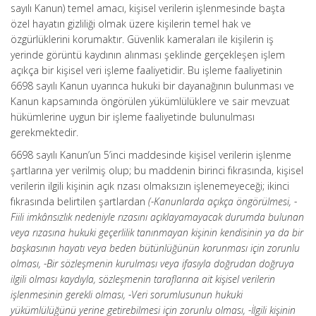
sayılı Kanun) temel amacı, kişisel verilerin işlenmesinde başta
özel hayatın gizliliği olmak üzere kişilerin temel hak ve
özgürlüklerini korumaktır. Güvenlik kameraları ile kişilerin iş
yerinde görüntü kaydının alınması şeklinde gerçekleşen işlem
açıkça bir kişisel veri işleme faaliyetidir. Bu işleme faaliyetinin
6698 sayılı Kanun uyarınca hukuki bir dayanağının bulunması ve
Kanun kapsamında öngörülen yükümlülüklere ve sair mevzuat
hükümlerine uygun bir işleme faaliyetinde bulunulması
gerekmektedir.
6698 sayılı Kanun’un 5’inci maddesinde kişisel verilerin işlenme
şartlarına yer verilmiş olup; bu maddenin birinci fıkrasında, kişisel
verilerin ilgili kişinin açık rızası olmaksızın işlenemeyeceği; ikinci
fıkrasında belirtilen şartlardan
(-Kanunlarda açıkça öngörülmesi, -
Fiili imkânsızlık nedeniyle rızasını
açıklayamayacak durumda bulunan
veya rızasına hukuki geçerlilik tanınmayan kişinin kendisinin ya da
bir
başkasının hayatı veya beden bütünlüğünün korunması için zorunlu
olması, -Bir sözleşmenin
kurulması veya ifasıyla doğrudan doğruya
ilgili olması kaydıyla, sözleşmenin taraflarına ait kişisel
verilerin
işlenmesinin gerekli olması, -Veri sorumlusunun hukuki
yükümlülüğünü yerine getirebilmesi
için zorunlu olması, -İlgili kişinin