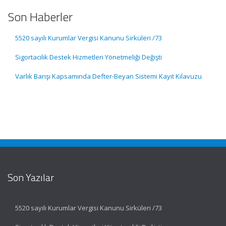
Son Haberler
5520 sayılı Kurumlar Vergisi Kanunu Sirküleri /73
Sigortacılık Destek Hizmetleri Yönetmeliği Değişti
Varlık Barışı Kapsamında Defter-Beyan Sistemi Kayıt Kılavuzu
Son Yazılar
5520 sayılı Kurumlar Vergisi Kanunu Sirküleri /73