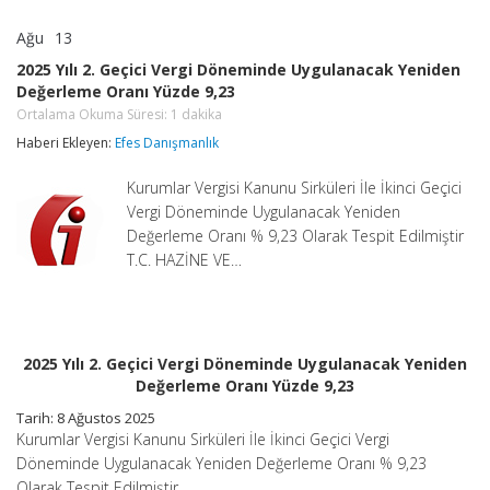
Ağu
13
2025
yorumlar kapalı
Yılı
2025 Yılı 2. Geçici Vergi Döneminde Uygulanacak Yeniden
2.
Değerleme Oranı Yüzde 9,23
Geçici
Vergi
Ortalama Okuma Süresi:
1
dakika
Döneminde
Haberi Ekleyen:
Efes Danışmanlık
Uygulanacak
Yeniden
Değerleme
Kurumlar Vergisi Kanunu Sirküleri İle İkinci Geçici
Oranı
Vergi Döneminde Uygulanacak Yeniden
Yüzde
Değerleme Oranı % 9,23 Olarak Tespit Edilmiştir
9,23
T.C. HAZİNE VE…
Ortalama
Okuma
Süresi:
1
dakika
için
2025 Yılı 2. Geçici Vergi Döneminde Uygulanacak Yeniden
Değerleme Oranı Yüzde 9,23
Tarih: 8 Ağustos 2025
Kurumlar Vergisi Kanunu Sirküleri İle İkinci Geçici Vergi
Döneminde Uygulanacak Yeniden Değerleme Oranı % 9,23
Olarak Tespit Edilmiştir