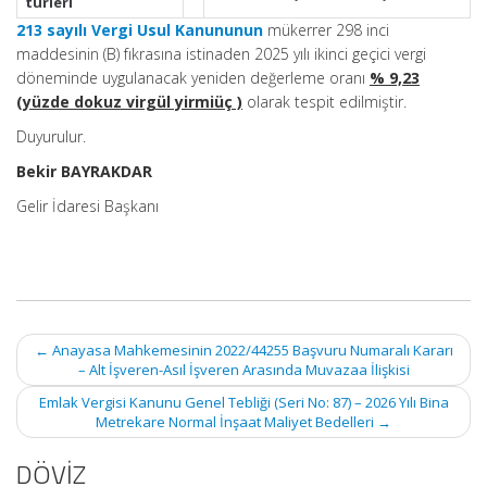
türleri
213 sayılı Vergi Usul Kanununun
mükerrer 298 inci
maddesinin (B) fıkrasına istinaden 2025 yılı ikinci geçici vergi
döneminde uygulanacak yeniden değerleme oranı
% 9,23
(yüzde dokuz virgül yirmiüç )
olarak tespit edilmiştir.
Duyurulur.
Bekir BAYRAKDAR
Gelir İdaresi Başkanı
Post
←
Anayasa Mahkemesinin 2022/44255 Başvuru Numaralı Kararı
navigation
– Alt İşveren-Asıl İşveren Arasında Muvazaa İlişkisi
Emlak Vergisi Kanunu Genel Tebliği (Seri No: 87) – 2026 Yılı Bina
Metrekare Normal İnşaat Maliyet Bedelleri
→
DÖVİZ