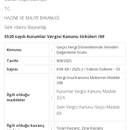
T.C.
HAZİNE VE MALİYE BAKANLIĞI
Gelir İdaresi Başkanlığı
5520 sayılı Kurumlar Vergisi Kanunu Sirküleri /69
Geçici Vergi Dönemlerinde Yeniden
Konusu
:
Değerleme Oranı
Tarihi
:
8/8/2025
Sayısı
:
KVK-69 / 2025-2 / Yatırım İndirimi – 55
Vergi Usul Kanunu Mükerrer Madde
298
Kurumlar Vergisi Kanunu Madde
İlgili olduğu
:
32/A
maddeler
Gelir Vergisi Kanunu Geçici Madde
69
İlgili olduğu kazanç
:
Ticari Kazanç, Zirai Kazanç