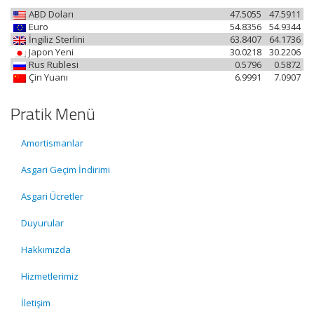
ABD Doları
47.5055
47.5911
Euro
54.8356
54.9344
İngiliz Sterlini
63.8407
64.1736
Japon Yeni
30.0218
30.2206
Rus Rublesi
0.5796
0.5872
Çin Yuanı
6.9991
7.0907
Pratik Menü
Amortismanlar
Asgari Geçim İndirimi
Asgari Ücretler
Duyurular
Hakkımızda
Hizmetlerimiz
İletişim