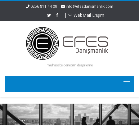
0256 811 44 09
info@efesdanismanlik.com
|
WebMail Erişim
muhasebe denetim değerleme