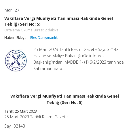
Mar
27
Vakıflara
yorumlar kapalı
Vergi
Vakıflara Vergi Muafiyeti Tanınması Hakkında Genel
Muafiyeti
Tebliğ (Seri No: 5)
Tanınması
Hakkında
Ortalama Okuma Süresi:
2
dakika
Genel
Haberi Ekleyen:
Efes Danışmanlık
Tebliğ
(Seri
No:
25 Mart 2023 Tarihli Resmi Gazete Sayı: 32143
5)
Hazine ve Maliye Bakanlığı (Gelir İdaresi
Ortalama
Başkanlığı)’ndan: MADDE 1- (1) 6/2/2023 tarihinde
Okuma
Süresi:
Kahramanmara…
2
dakika
için
Vakıflara Vergi Muafiyeti Tanınması Hakkında Genel
Tebliğ (Seri No: 5)
Tarih: 25 Mart 2023
25 Mart 2023 Tarihli Resmi Gazete
Sayı: 32143