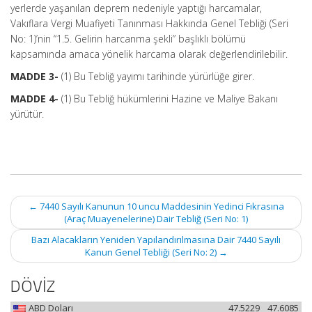
yerlerde yaşanılan deprem nedeniyle yaptığı harcamalar,
Vakıflara Vergi Muafiyeti Tanınması Hakkında Genel Tebliği (Seri
No: 1)’nin “1.5. Gelirin harcanma şekli” başlıklı bölümü
kapsamında amaca yönelik harcama olarak değerlendirilebilir.
MADDE 3-
(1) Bu Tebliğ yayımı tarihinde yürürlüğe girer.
MADDE 4-
(1) Bu Tebliğ hükümlerini Hazine ve Maliye Bakanı
yürütür.
Post
←
7440 Sayılı Kanunun 10 uncu Maddesinin Yedinci Fıkrasına
navigation
(Araç Muayenelerine) Dair Tebliğ (Seri No: 1)
Bazı Alacakların Yeniden Yapılandırılmasına Dair 7440 Sayılı
Kanun Genel Tebliği (Seri No: 2)
→
DÖVİZ
ABD Doları
47.5229
47.6085