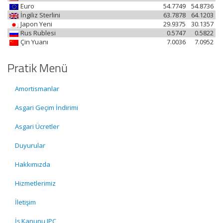
Euro
54.7749
54.8736
İngiliz Sterlini
63.7878
64.1203
Japon Yeni
29.9375
30.1357
Rus Rublesi
0.5747
0.5822
Çin Yuanı
7.0036
7.0952
Pratik Menü
Amortismanlar
Asgari Geçim İndirimi
Asgari Ücretler
Duyurular
Hakkımızda
Hizmetlerimiz
İletişim
İş Kanunu IPC