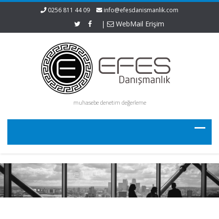
0256 811 44 09
info@efesdanismanlik.com
|
WebMail Erişim
muhasebe denetim değerleme