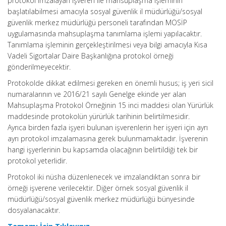
protokol imzalayan işveren ile mahsuplaşma işleminin
başlatılabilmesi amacıyla sosyal güvenlik il müdürlüğü/sosyal
güvenlik merkez müdürlüğü personeli tarafından MOSİP
uygulamasında mahsuplaşma tanımlama işlemi yapılacaktır.
Tanımlama işleminin gerçekleştirilmesi veya bilgi amacıyla Kısa
Vadeli Sigortalar Daire Başkanlığına protokol örneği
gönderilmeyecektir.
Protokolde dikkat edilmesi gereken en önemli husus; iş yeri sicil
numaralarının ve 2016/21 sayılı Genelge ekinde yer alan
Mahsuplaşma Protokol Örneğinin 15 inci maddesi olan Yürürlük
maddesinde protokolün yürürlük tarihinin belirtilmesidir.
Ayrıca birden fazla işyeri bulunan işverenlerin her işyeri için ayrı
ayrı protokol imzalamasına gerek bulunmamaktadır. İşverenin
hangi işyerlerinin bu kapsamda olacağının belirtildiği tek bir
protokol yeterlidir.
Protokol iki nüsha düzenlenecek ve imzalandıktan sonra bir
örneği işverene verilecektir. Diğer örnek sosyal güvenlik il
müdürlüğü/sosyal güvenlik merkez müdürlüğü bünyesinde
dosyalanacaktır.