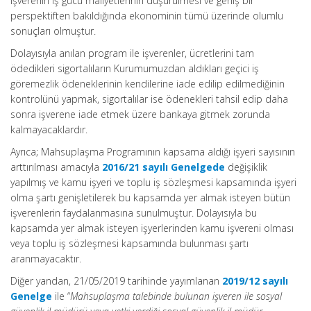
işverenin iş gücü maliyetlerinin düşürülmesi ve geniş bir
perspektiften bakıldığında ekonominin tümü üzerinde olumlu
sonuçları olmuştur.
Dolayısıyla anılan program ile işverenler, ücretlerini tam
ödedikleri sigortalıların Kurumumuzdan aldıkları geçici iş
göremezlik ödeneklerinin kendilerine iade edilip edilmediğinin
kontrolünü yapmak, sigortalılar ise ödenekleri tahsil edip daha
sonra işverene iade etmek üzere bankaya gitmek zorunda
kalmayacaklardır.
Ayrıca; Mahsuplaşma Programının kapsama aldığı işyeri sayısının
arttırılması amacıyla
2016/21 sayılı Genelgede
değişiklik
yapılmış ve kamu işyeri ve toplu iş sözleşmesi kapsamında işyeri
olma şartı genişletilerek bu kapsamda yer almak isteyen bütün
işverenlerin faydalanmasına sunulmuştur. Dolayısıyla bu
kapsamda yer almak isteyen işyerlerinden kamu işvereni olması
veya toplu iş sözleşmesi kapsamında bulunması şartı
aranmayacaktır.
Diğer yandan, 21/05/2019 tarihinde yayımlanan
2019/12 sayılı
Genelge
ile “
Mahsuplaşma talebinde bulunan işveren ile sosyal