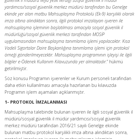
güvenlik il müdürü veya yetki verdiği sosyal güvenlik il müdür
yardımcısı/sosyal güvenlik merkez müdürü tarafından bu Genelge
ekinde yer alan matbu Mahsuplaşma Protokolü (Ek-9) karşılıklı olarak
imza altına alındıktan sonra, ilgili protokol imzalayan işveren ile
mahsuplaşma işleminin başlatılması amacıyla sosyal güvenlik il
müdürlüğü/sosyal güvenlik merkezi tarafından MOSİP
uygulamasından mahsuplaşma tanımlama işlemi yapılacaktır. Kısa
Vadeli Sigortalar Daire Başkanlığına tanımlama işlemi için protokol
örneği gönderilmeyecektir. Mahsuplaşma programının işleyişi ile ilgili
bilgiler e-Ödenek Kullanım Kılavuzunda yer almaktadır.
” hükmü
getirilmiştir.
Söz konusu Programın işverenler ve Kurum personeli tarafından
daha etkin kullanılması amacıyla hazırlanan bu kılavuzda
Programın işlem aşamaları açıklanmıştır.
1- PROTOKOL İMZALANMASI
Mahsuplaşma talebinde bulunan işveren ile ilgili sosyal güvenlik il
müdürü/sosyal güvenlik il müdür yardımcısı/sosyal güvenlik
merkez müdürü tarafından 2016/21 sayılı Genelge ekinde
bulunan matbu protokol karşılıklı imza altına alındıktan sonra,