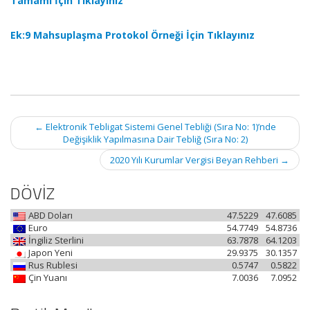
Tamamı İçin Tıklayınız
Ek:9 Mahsuplaşma Protokol Örneği İçin Tıklayınız
Post
←
Elektronik Tebligat Sistemi Genel Tebliği (Sıra No: 1)’nde
navigation
Değişiklik Yapılmasına Dair Tebliğ (Sıra No: 2)
2020 Yılı Kurumlar Vergisi Beyan Rehberi
→
DÖVİZ
ABD Doları
47.5229
47.6085
Euro
54.7749
54.8736
İngiliz Sterlini
63.7878
64.1203
Japon Yeni
29.9375
30.1357
Rus Rublesi
0.5747
0.5822
Çin Yuanı
7.0036
7.0952