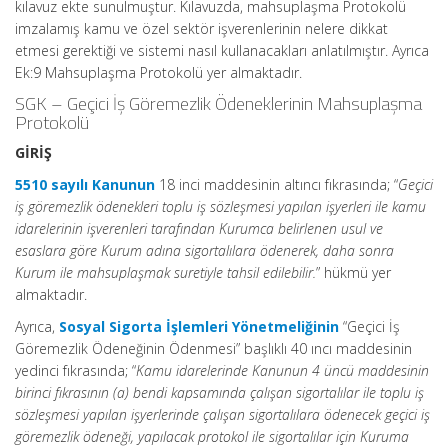
kılavuz ekte sunulmuştur. Kılavuzda, mahsuplaşma Protokolü
imzalamış kamu ve özel sektör işverenlerinin nelere dikkat
etmesi gerektiği ve sistemi nasıl kullanacakları anlatılmıştır. Ayrıca
Ek:9 Mahsuplaşma Protokolü yer almaktadır.
SGK – Geçici İş Göremezlik Ödeneklerinin Mahsuplaşma
Protokolü
GİRİŞ
5510 sayılı Kanunun
18 inci maddesinin altıncı fıkrasında; “
Geçici
iş göremezlik ödenekleri toplu iş sözleşmesi yapılan işyerleri ile kamu
idarelerinin işverenleri tarafından Kurumca belirlenen usul ve
esaslara göre Kurum adına sigortalılara ödenerek, daha sonra
Kurum ile mahsuplaşmak suretiyle tahsil edilebilir.
” hükmü yer
almaktadır.
Ayrıca,
Sosyal Sigorta İşlemleri Yönetmeliğinin
“Geçici İş
Göremezlik Ödeneğinin Ödenmesi” başlıklı 40 ıncı maddesinin
yedinci fıkrasında; “
Kamu idarelerinde Kanunun 4 üncü maddesinin
birinci fıkrasının (a) bendi kapsamında çalışan sigortalılar ile toplu iş
sözleşmesi yapılan işyerlerinde çalışan sigortalılara ödenecek geçici iş
göremezlik ödeneği, yapılacak protokol ile sigortalılar için Kuruma