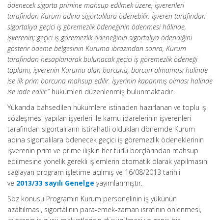
ödenecek sigorta primine mahsup edilmek üzere, işverenleri
tarafından Kurum adına sigortalılara ödenebilir. İşveren tarafından
sigortalıya geçici iş göremezlik ödeneğinin ödenmesi hâlinde,
işverenin; geçici iş göremezlik ödeneğinin sigortalıya ödendiğini
gösterir ödeme belgesinin Kuruma ibrazından sonra, Kurum
tarafından hesaplanarak bulunacak geçici iş göremezlik ödeneği
toplamı, işverenin Kuruma olan borcuna, borcun olmaması halinde
ise ilk prim borcuna mahsup edilir. İşyerinin kapanmış olması halinde
ise iade edilir.
” hükümleri düzenlenmiş bulunmaktadır.
Yukarıda bahsedilen hükümlere istinaden hazırlanan ve toplu iş
sözleşmesi yapılan işyerleri ile kamu idarelerinin işverenleri
tarafından sigortalıların istirahatli oldukları dönemde Kurum
adına sigortalılara ödenecek geçici iş göremezlik ödeneklerinin
işverenin prim ve prime ilişkin her türlü borçlarından mahsup
edilmesine yönelik gerekli işlemlerin otomatik olarak yapılmasını
sağlayan program işletime açılmış ve 16/08/2013 tarihli
ve
2013/33 sayılı Genelge
yayımlanmıştır.
Söz konusu Programın Kurum personelinin iş yükünün
azaltılması, sigortalının para-emek-zaman israfının önlenmesi,