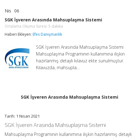
Nis
06
SGK
yorumlar kapalı
İşveren
SGK İşveren Arasında Mahsuplaşma Sistemi
Arasında
Ortalama Okuma Süresi:
5
dakika
Mahsuplaşma
Sistemi
Haberi Ekleyen:
Efes Danışmanlık
Ortalama
Okuma
Süresi:
SGK İşveren Arasında Mahsuplaşma Sistemi
5
dakika
Mahsuplaşma Programının kullanımına ilişkin
için
hazırlanmış detaylı kılavuz ekte sunulmuştur.
Kılavuzda, mahsupla…
SGK İşveren Arasında Mahsuplaşma Sistemi
Tarih: 1 Nisan 2021
SGK İşveren Arasında Mahsuplaşma Sistemi
Mahsuplaşma Programının kullanımına ilişkin hazırlanmış detaylı