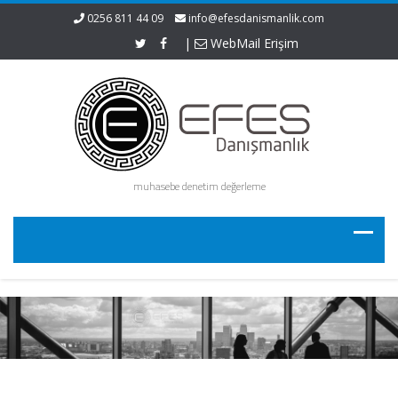
0256 811 44 09
info@efesdanismanlik.com
|
WebMail Erişim
muhasebe denetim değerleme