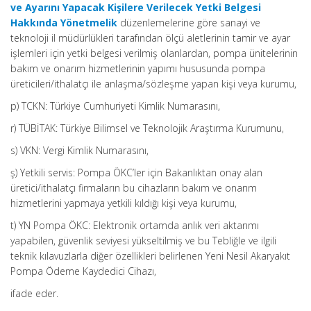
ve Ayarını Yapacak Kişilere Verilecek Yetki Belgesi
Hakkında Yönetmelik
düzenlemelerine göre sanayi ve
teknoloji il müdürlükleri tarafından ölçü aletlerinin tamir ve ayar
işlemleri için yetki belgesi verilmiş olanlardan, pompa ünitelerinin
bakım ve onarım hizmetlerinin yapımı hususunda pompa
üreticileri/ithalatçı ile anlaşma/sözleşme yapan kişi veya kurumu,
p) TCKN: Türkiye Cumhuriyeti Kimlik Numarasını,
r) TÜBİTAK: Türkiye Bilimsel ve Teknolojik Araştırma Kurumunu,
s) VKN: Vergi Kimlik Numarasını,
ş) Yetkili servis: Pompa ÖKC’ler için Bakanlıktan onay alan
üretici/ithalatçı firmaların bu cihazların bakım ve onarım
hizmetlerini yapmaya yetkili kıldığı kişi veya kurumu,
t) YN Pompa ÖKC: Elektronik ortamda anlık veri aktarımı
yapabilen, güvenlik seviyesi yükseltilmiş ve bu Tebliğle ve ilgili
teknik kılavuzlarla diğer özellikleri belirlenen Yeni Nesil Akaryakıt
Pompa Ödeme Kaydedici Cihazı,
ifade eder.