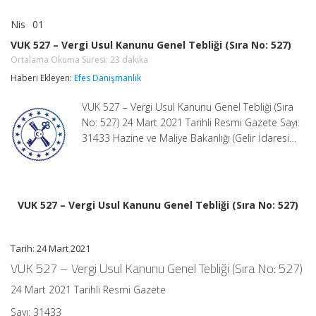
Nis
01
VUK
yorumlar kapalı
527
VUK 527 – Vergi Usul Kanunu Genel Tebliği (Sıra No: 527)
–
Ortalama Okuma Süresi:
23
dakika
Vergi
Usul
Haberi Ekleyen:
Efes Danışmanlık
Kanunu
Genel
VUK 527 – Vergi Usul Kanunu Genel Tebliği (Sıra
Tebliği
(Sıra
No: 527) 24 Mart 2021 Tarihli Resmi Gazete Sayı:
No:
31433 Hazine ve Maliye Bakanlığı (Gelir İdaresi…
527)
Ortalama
Okuma
Süresi:
23
dakika
VUK 527 – Vergi Usul Kanunu Genel Tebliği (Sıra No: 527)
için
Tarih: 24 Mart 2021
VUK 527 – Vergi Usul Kanunu Genel Tebliği (Sıra No: 527)
24 Mart 2021 Tarihli Resmi Gazete
Sayı: 31433