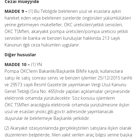
Cezai müeyyide
MADDE 9 –
(1) Bu Tebliğde belirlenen usul ve esaslara aykırı
hareket eden veya belirlenen sürelerde öngörülen yükümlülükleri
yerine getirmeyen mükellefler, ÖKC üreticileri/yetkili servisleri,
ÖKC TSM’leri, akaryakıt pompa üreticileri/pompa üreticisi yetkili
servisleri ile banka ve benzeri kuruluşlar hakkında 213 sayılı
Kanunun ilgili ceza hükümleri uygulanır.
Diğer hususlar
MADDE 10 –
(1) YN
Pompa ÖKC’lerin Bakanlık/Başkanlık BİM’e kaydı, kullanıcılara
satışı ile satış sonrası servis ve benzeri işlemler 25/12/2015 tarihli
ve 29573 sayılı Resmî Gazete’de yayımlanan Vergi Usul Kanunu
Genel Tebliği (Sıra No: 465)’nde yapılan açıklamalar çerçevesinde
elektronik ortamda yürütülecektir. Söz konusu işlemlerin
ÖKC TSM’leri aracılığıyla elektronik ortamda yürütülmesine ilişkin
usul ve esasları ynokc.gib.gov.tr adresinde yayımlanacak
duyurular ile belirlemeye Başkanlık yetkilidir.
(2) Akaryakıt istasyonlarında gerçekleştirilen satışlara ilişkin olarak
düzenlenen belgelerde, fiilen yakıt verilen araç bilgisi yerine başka