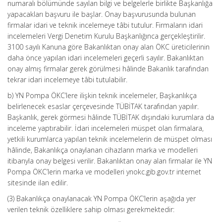
numaralı bölümünde sayılan bilgi ve belgelerle birlikte Başkanlığa
yapacakları başvuru ile başlar. Onay başvurusunda bulunan
firmalar idari ve teknik incelemeye tâbi tutulur. Firmaların idari
incelemeleri Vergi Denetim Kurulu Başkanlığınca gerçekleştirilir.
3100 sayılı Kanuna göre Bakanlıktan onay alan ÖKC üreticilerinin
daha önce yapılan idari incelemeleri geçerli sayılır. Bakanlıktan
onay almış firmalar gerek görülmesi hâlinde Bakanlık tarafından
tekrar idari incelemeye tâbi tutulabilir.
b) YN Pompa ÖKC’lere ilişkin teknik incelemeler, Başkanlıkça
belirlenecek esaslar çerçevesinde TÜBİTAK tarafından yapılır.
Başkanlık, gerek görmesi hâlinde TÜBİTAK dışındaki kurumlara da
inceleme yaptırabilir. İdari incelemeleri müspet olan firmalara,
yetkili kurumlarca yapılan teknik incelemelerin de müspet olması
hâlinde, Bakanlıkça onaylanan cihazların marka ve modelleri
itibarıyla onay belgesi verilir. Bakanlıktan onay alan firmalar ile YN
Pompa ÖKC’lerin marka ve modelleri ynokc.gib.gov.tr internet
sitesinde ilan edilir.
(3) Bakanlıkça onaylanacak YN Pompa ÖKC’lerin aşağıda yer
verilen teknik özelliklere sahip olması gerekmektedir: