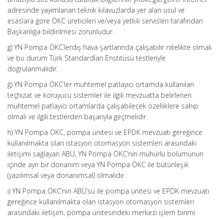
adresinde yayımlanan teknik kılavuzlarda yer alan usul ve
esaslara göre ÖKC üreticileri ve/veya yetkili servisleri tarafından
Başkanlığa bildirilmesi zorunludur.
g) YN Pompa ÖKC’lerdış hava şartlarında çalışabilir nitelikte olmalı
ve bu durum Türk Standardları Enstitüsü testleriyle
doğrulanmalıdır.
ğ) YN Pompa ÖKC’ler muhtemel patlayıcı ortamda kullanılan
teçhizat ve koruyucu sistemler ile ilgili mevzuatta belirlenen
muhtemel patlayıcı ortamlarda çalışabilecek özelliklere sahip
olmalı ve ilgili testlerden başarıyla geçmelidir.
h) YN Pompa ÖKC, pompa ünitesi ve EPDK mevzuatı gereğince
kullanılmakta olan istasyon otomasyon sistemleri arasındaki
iletişimi sağlayan ABÜ, YN Pompa ÖKC’nin mühürlü bölümünün
içinde ayrı bir donanım veya YN Pompa ÖKC ile bütünleşik
(yazılımsal veya donanımsal) olmalıdır.
ı) YN Pompa ÖKC’nin ABÜ’sü ile pompa ünitesi ve EPDK mevzuatı
gereğince kullanılmakta olan istasyon otomasyon sistemleri
arasındaki iletişim, pompa ünitesindeki merkezi işlem birimi