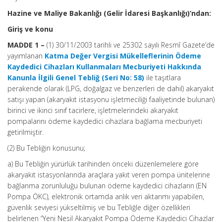
Hazine ve Maliye Bakanlığı (Gelir İdaresi Başkanlığı)’ndan:
Giriş ve konu
MADDE 1 –
(1) 30/11/2003 tarihli ve 25302 sayılı Resmî Gazete’de
yayımlanan
Katma Değer Vergisi Mükelleflerinin Ödeme
Kaydedici Cihazları Kullanmaları Mecburiyeti Hakkında
Kanunla İlgili Genel Tebliğ (Seri No: 58)
ile taşıtlara
perakende olarak (LPG, doğalgaz ve benzerleri de dahil) akaryakıt
satışı yapan (akaryakıt istasyonu işletmeciliği faaliyetinde bulunan)
birinci ve ikinci sınıf tacirlere, işletmelerindeki akaryakıt
pompalarını ödeme kaydedici cihazlara bağlama mecburiyeti
getirilmiştir.
(2) Bu Tebliğin konusunu;
a) Bu Tebliğin yürürlük tarihinden önceki düzenlemelere göre
akaryakıt istasyonlarında araçlara yakıt veren pompa ünitelerine
bağlanma zorunluluğu bulunan ödeme kaydedici cihazların (EN
Pompa ÖKC), elektronik ortamda anlık veri aktarımı yapabilen,
güvenlik seviyesi yükseltilmiş ve bu Tebliğle diğer özellikleri
belirlenen “Yeni Nesil Akaryakıt Pompa Ödeme Kaydedici Cihazlar