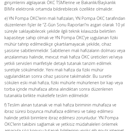
girişimlerini algılayarak ÖKC TSM’lerine ve Bakanlık/Başkanlık
BİM’e elektronik ortamda bildirebilecek özellikte olmalıdır.
e) YN Pompa ÖKC’lerin mali hafızaları, YN Pompa ÖKC tarafından
düzenlenen fişler ile “Z-Gün Sonu Raporları”nı asgari olarak 10 yıl
süreyle saklayabilecek şekilde ilgili teknik kılavuzda belirtilen
kapasiteye sahip olmalı ve YN Pompa ÖKC’ye uygulanan fiziki
mühür tahrip edilmedikçe çıkartılamayacak şekilde, cihaz
şasisine sabitlenmelidir. Sabitlenen mali hafızaların dolması veya
arızalanması halinde, mevcut mali hafıza ÖKC üreticileri ve/veya
yetkili servisleri marifetiyle detaylı tutanak tanzim edilmek
suretiyle sökülmelidir. Yeni mali hafıza da fiziki mühür
uygulandıktan sonra cihaz şasisine takılmalıdır. Bu suretle
sökülen eski mali hafıza, fiziki mühürle mühürlenen bir kap veya
torba içinde muhafaza altına alındıktan sonra düzenlenen
tutanakla birlikte mükellefe teslim edilmelidir.
f) Teslim alınan tutanak ve mali hafıza biriminin muhafaza ve
ibraz süresi boyunca muhafaza edilmesi ve talep edilmesi
halinde yetkili birimlere ibraz edilmesi zorunludur. YN Pompa
ÖKC’lerin takibini sağlamak ve yetkisiz müdahaleleri önlemek
amacıyla söz konusu tutanak bilgilerinin ynokc.gib.gov.tr internet