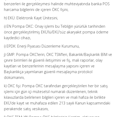
benzerleri ile gerçekleşmesi halinde muhteviyatında banka POS
harcama bilgilerini de içeren ÖKC fişini,
h) EKÜ: Elektronik Kayıt Ünitesini,
ı) EN Pompa ÖKC: Onay işlemi bu Tebliğin yürürlük tarihinden
önce gerçekleştirilmiş EKÜ’lü/EKÜ’süz akaryakıt pompa ödeme
kaydedici cihazı,
i) EPDK: Enerji Piyasası Düzenleme Kurumunu,
j) GMP: Pompa ÖKC’lerin; ÖKC TSM’leri, Bakanlık/Başkanlık BİM ve
çevre birimleri ile güvenli iletişimini ve fiş, mali raporlar, olay
kayıtları ve benzerlerinin mesajlaşma yapısını içeren ve
Başkanlıkça yayımlanan güvenli mesajlaşma protokol
dokümanını,
k) ÖKC fişi: Pompa ÖKC tarafından gerçekleştirilen her bir satış
işlemi için gün içi müteselsil numaralı düzenlenen, teknik
kılavuzlarda belirlenen bilgileri içeren ve mali hafıza ile birlikte
EKÜ’de kayıt ve muhafaza edilen 213 sayılı Kanun kapsamındaki
perakende satış vesikasını,