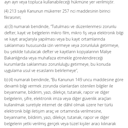
ayrı ayrı veya topluca kullanabileceği hükmüne yer verilmiştir.
(4) 213 sayılı Kanunun mükerrer 257 nci maddesinin birinci
fıkrasının;
a) (3) numaralı bendinde, “Tutulması ve düzenlenmesi zorunlu
defter, kayıt ve belgelerin mikro film, mikro fiş veya elektronik bilgi
ve kayıt araçlarıyla yapılması veya bu kayıt ortamlarında
saklanması hususunda izin vermeye veya zorunluluk getirmeye,
bu şekilde tutulacak defter ve kayıtların kopyalarının Maliye
Bakanlığında veya muhafaza etmekle görevlendireceği
kurumlarda saklanması zorunluluğu getirmeye, bu konuda
uygulama usul ve esaslarını belirlemeye”,
b) (4) numaralı bendinde, “Bu Kanunun 149 uncu maddesine göre
devamlı bilgi vermek zorunda olanlardan istenilen bilgiler ile
beyanname, bildirim, yazı, dilekçe, tutanak, rapor ve diğer
belgelerin, şifre, elektronik imza veya diğer güvenlik araçları
kullanılmak suretiyle internet de dâhil olmak üzere her türlü
elektronik bilgi iletişim araç ve ortamında verilmesine,
beyanname, bildirim, yazı, dilekçe, tutanak, rapor ve diğer
belgelerin yetki verilmiş gerçek veya tüzel kişiler aracı kılınarak