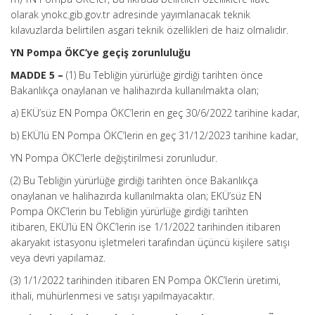
olarak ynokc.gib.gov.tr adresinde yayımlanacak teknik
kılavuzlarda belirtilen asgari teknik özellikleri de haiz olmalıdır.
YN Pompa ÖKC’ye geçiş zorunluluğu
MADDE 5 –
(1) Bu Tebliğin yürürlüğe girdiği tarihten önce
Bakanlıkça onaylanan ve halihazırda kullanılmakta olan;
a) EKÜ’süz EN Pompa ÖKC’lerin en geç 30/6/2022 tarihine kadar,
b) EKÜ’lü EN Pompa ÖKC’lerin en geç 31/12/2023 tarihine kadar,
YN Pompa ÖKC’lerle değiştirilmesi zorunludur.
(2) Bu Tebliğin yürürlüğe girdiği tarihten önce Bakanlıkça
onaylanan ve halihazırda kullanılmakta olan; EKÜ’süz EN
Pompa ÖKC’lerin bu Tebliğin yürürlüğe girdiği tarihten
itibaren, EKÜ’lü EN ÖKC’lerin ise 1/1/2022 tarihinden itibaren
akaryakıt istasyonu işletmeleri tarafından üçüncü kişilere satışı
veya devri yapılamaz.
(3) 1/1/2022 tarihinden itibaren EN Pompa ÖKC’lerin üretimi,
ithali, mühürlenmesi ve satışı yapılmayacaktır.