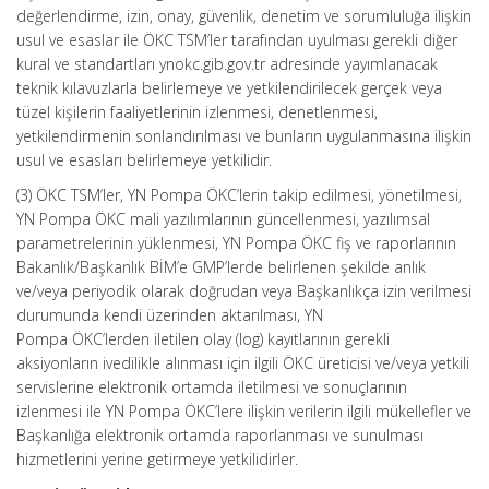
değerlendirme, izin, onay, güvenlik, denetim ve sorumluluğa ilişkin
usul ve esaslar ile ÖKC TSM’ler tarafından uyulması gerekli diğer
kural ve standartları ynokc.gib.gov.tr adresinde yayımlanacak
teknik kılavuzlarla belirlemeye ve yetkilendirilecek gerçek veya
tüzel kişilerin faaliyetlerinin izlenmesi, denetlenmesi,
yetkilendirmenin sonlandırılması ve bunların uygulanmasına ilişkin
usul ve esasları belirlemeye yetkilidir.
(3) ÖKC TSM’ler, YN Pompa ÖKC’lerin takip edilmesi, yönetilmesi,
YN Pompa ÖKC mali yazılımlarının güncellenmesi, yazılımsal
parametrelerinin yüklenmesi, YN Pompa ÖKC fiş ve raporlarının
Bakanlık/Başkanlık BİM’e GMP’lerde belirlenen şekilde anlık
ve/veya periyodik olarak doğrudan veya Başkanlıkça izin verilmesi
durumunda kendi üzerinden aktarılması, YN
Pompa ÖKC’lerden iletilen olay (log) kayıtlarının gerekli
aksiyonların ivedilikle alınması için ilgili ÖKC üreticisi ve/veya yetkili
servislerine elektronik ortamda iletilmesi ve sonuçlarının
izlenmesi ile YN Pompa ÖKC’lere ilişkin verilerin ilgili mükellefler ve
Başkanlığa elektronik ortamda raporlanması ve sunulması
hizmetlerini yerine getirmeye yetkilidirler.