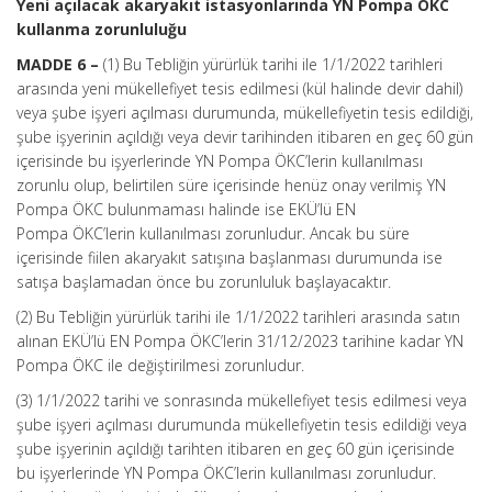
Yeni açılacak akaryakıt istasyonlarında YN Pompa ÖKC
kullanma zorunluluğu
MADDE 6 –
(1) Bu Tebliğin yürürlük tarihi ile 1/1/2022 tarihleri
arasında yeni mükellefiyet tesis edilmesi (kül halinde devir dahil)
veya şube işyeri açılması durumunda, mükellefiyetin tesis edildiği,
şube işyerinin açıldığı veya devir tarihinden itibaren en geç 60 gün
içerisinde bu işyerlerinde YN Pompa ÖKC’lerin kullanılması
zorunlu olup, belirtilen süre içerisinde henüz onay verilmiş YN
Pompa ÖKC bulunmaması halinde ise EKÜ’lü EN
Pompa ÖKC’lerin kullanılması zorunludur. Ancak bu süre
içerisinde fiilen akaryakıt satışına başlanması durumunda ise
satışa başlamadan önce bu zorunluluk başlayacaktır.
(2) Bu Tebliğin yürürlük tarihi ile 1/1/2022 tarihleri arasında satın
alınan EKÜ’lü EN Pompa ÖKC’lerin 31/12/2023 tarihine kadar YN
Pompa ÖKC ile değiştirilmesi zorunludur.
(3) 1/1/2022 tarihi ve sonrasında mükellefiyet tesis edilmesi veya
şube işyeri açılması durumunda mükellefiyetin tesis edildiği veya
şube işyerinin açıldığı tarihten itibaren en geç 60 gün içerisinde
bu işyerlerinde YN Pompa ÖKC’lerin kullanılması zorunludur.