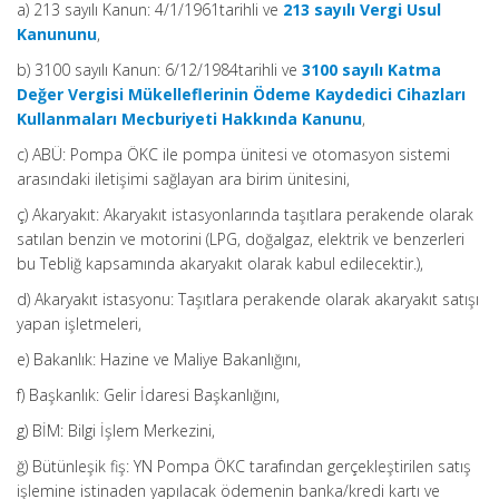
a) 213 sayılı Kanun: 4/1/1961tarihli ve
213 sayılı Vergi Usul
Kanununu
,
b) 3100 sayılı Kanun: 6/12/1984tarihli ve
3100 sayılı Katma
Değer Vergisi Mükelleflerinin Ödeme Kaydedici Cihazları
Kullanmaları Mecburiyeti Hakkında Kanunu
,
c) ABÜ: Pompa ÖKC ile pompa ünitesi ve otomasyon sistemi
arasındaki iletişimi sağlayan ara birim ünitesini,
ç) Akaryakıt: Akaryakıt istasyonlarında taşıtlara perakende olarak
satılan benzin ve motorini (LPG, doğalgaz, elektrik ve benzerleri
bu Tebliğ kapsamında akaryakıt olarak kabul edilecektir.),
d) Akaryakıt istasyonu: Taşıtlara perakende olarak akaryakıt satışı
yapan işletmeleri,
e) Bakanlık: Hazine ve Maliye Bakanlığını,
f) Başkanlık: Gelir İdaresi Başkanlığını,
g) BİM: Bilgi İşlem Merkezini,
ğ) Bütünleşik fiş: YN Pompa ÖKC tarafından gerçekleştirilen satış
işlemine istinaden yapılacak ödemenin banka/kredi kartı ve