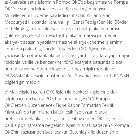
a) Akaryakıt satış işleminin Pompa ÖKC’de başlaması ve Pompa
ÖKC’de sonlandırılması esastır. Katma Değer Vergisi
Mükelleflerinin Ödeme Kaydedici Cihazları Kullanmaları
Mecburiyeti Hakkında Kanunla İlgili Genel Tebliğ (Seri No: 58)’de
de belirtildiği üzere; akaryakıt satışının taşıt plaka numarası
girilerek gerçekleştirilmesi, taşıt plaka numarası girilmeden
akaryakıt satışının yapılamaması ve akaryakıt verme işleminin
sonunda plaka bilgisini de ihtiva eden ÖKC fişinin cihaz
yazıcısından otomatik olarak çıkması şarttır. Taşıtlara yapılmayan
(bidonla, varille ve benzeri) her türlü akaryakıt satışında plaka
numarası yerine ödeme kaydedici cihazın ilgili modülüne
“PLAKASIZ” ifadesi ile müşterinin Adı-Soyadı/Unvanı ile TCKN/VKN
bilgileri girilmelidir.
b) Mali bilgileri içeren ÖKC fişleri ile bankacılık işlemine dair
bilgileri içeren banka POS harcama belgesi “YN Pompa
ÖKC’lerden Düzenlenecek Fiş ve Rapor Formatları Teknik
Kılavuzu”nda tanımlanan bütünleşik fişe uygun olarak
üretilecektir. Bankacılık bilgilerini de ihtiva eden ÖKC fişleri ile
banka pos harcama belgesinin işyeri nüshası sadece YN Pompa
ÖKC’nin yazıcısından basılacaktır. Bütünleşik fiş düzenleme