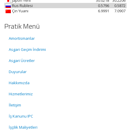
Japon Yeni
30.0218
30.2206
Rus Rublesi
0.5796
0.5872
Çin Yuanı
6.9991
7.0907
Pratik Menü
Amortismanlar
Asgari Geçim İndirimi
Asgari Ücretler
Duyurular
Hakkımızda
Hizmetlerimiz
İletişim
İş Kanunu IPC
İşçilik Maliyetleri