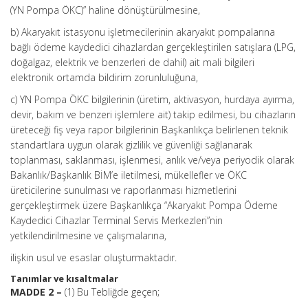
(YN Pompa ÖKC)” haline dönüştürülmesine,
b) Akaryakıt istasyonu işletmecilerinin akaryakıt pompalarına
bağlı ödeme kaydedici cihazlardan gerçekleştirilen satışlara (LPG,
doğalgaz, elektrik ve benzerleri de dahil) ait mali bilgileri
elektronik ortamda bildirim zorunluluğuna,
c) YN Pompa ÖKC bilgilerinin (üretim, aktivasyon, hurdaya ayırma,
devir, bakım ve benzeri işlemlere ait) takip edilmesi, bu cihazların
üreteceği fiş veya rapor bilgilerinin Başkanlıkça belirlenen teknik
standartlara uygun olarak gizlilik ve güvenliği sağlanarak
toplanması, saklanması, işlenmesi, anlık ve/veya periyodik olarak
Bakanlık/Başkanlık BİM’e iletilmesi, mükellefler ve ÖKC
üreticilerine sunulması ve raporlanması hizmetlerini
gerçekleştirmek üzere Başkanlıkça “Akaryakıt Pompa Ödeme
Kaydedici Cihazlar Terminal Servis Merkezleri”nin
yetkilendirilmesine ve çalışmalarına,
ilişkin usul ve esaslar oluşturmaktadır.
Tanımlar ve kısaltmalar
MADDE 2 –
(1) Bu Tebliğde geçen;