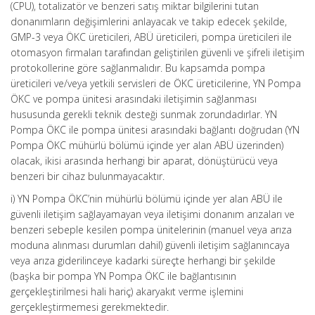
(CPU), totalizatör ve benzeri satış miktar bilgilerini tutan
donanımların değişimlerini anlayacak ve takip edecek şekilde,
GMP-3 veya ÖKC üreticileri, ABÜ üreticileri, pompa üreticileri ile
otomasyon firmaları tarafından geliştirilen güvenli ve şifreli iletişim
protokollerine göre sağlanmalıdır. Bu kapsamda pompa
üreticileri ve/veya yetkili servisleri de ÖKC üreticilerine, YN Pompa
ÖKC ve pompa ünitesi arasındaki iletişimin sağlanması
hususunda gerekli teknik desteği sunmak zorundadırlar. YN
Pompa ÖKC ile pompa ünitesi arasındaki bağlantı doğrudan (YN
Pompa ÖKC mühürlü bölümü içinde yer alan ABÜ üzerinden)
olacak, ikisi arasında herhangi bir aparat, dönüştürücü veya
benzeri bir cihaz bulunmayacaktır.
i) YN Pompa ÖKC’nin mühürlü bölümü içinde yer alan ABÜ ile
güvenli iletişim sağlayamayan veya iletişimi donanım arızaları ve
benzeri sebeple kesilen pompa ünitelerinin (manuel veya arıza
moduna alınması durumları dahil) güvenli iletişim sağlanıncaya
veya arıza giderilinceye kadarki süreçte herhangi bir şekilde
(başka bir pompa YN Pompa ÖKC ile bağlantısının
gerçekleştirilmesi hali hariç) akaryakıt verme işlemini
gerçekleştirmemesi gerekmektedir.