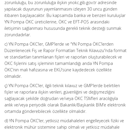
zorunluluğu, bu zorunluluğa ilişkin ynokc.gib.gov.tr adresinde
yapılacak duyurunun yayımlanmasını izleyen 30 uncu günden
itibaren başlayacaktır. Bu kapsamda banka ve benzeri kuruluşlar
YN Pompa ÖKC üreticilerine, ÖKC ve EFT-POS arasındaki
iletişimin sağlanması hususunda gerekli teknik desteği sunmak
zorundadırlar.
c) YN Pompa ÖKC’ler, GMP’lerde ve “YN Pompa ÖKC’lerden
Düzenlenecek Fiş ve Rapor Formatları Teknik Kılavuzu”nda format
ve standartları tanımlanan fişleri ve raporları oluşturabilecek ve
ÖKC fişlerini satış işleminin tamamlandığı anda YN Pompa
ÖKC’nin mali hafızasına ve EKÜ’süne kaydedecek özellikte
olmalıdır.
ç) YN Pompa ÖKC’ler, ilgili teknik kılavuz ve GMP’lerde belirtilen
fişler ve raporlara ilişkin verileri, güvenliğini ve değişmezliğini
sağlayacak şekilde doğrudan ve/veya ÖKC TSM’leri aracılığıyla
anlık ve/veya periyodik olarak Bakanlık/Başkanlık BİM’e elektronik
ortamda gönderebilecek özellikte olmalıdır.
d) YN Pompa ÖKC’ler, yetkisiz müdahaleleri engelleyecek fiziki ve
elektronik mühür sistemine sahip olmalı ve yetkisiz müdahale