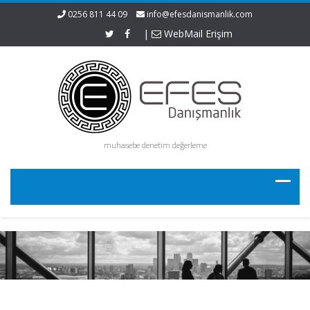
0256 811 44 09
info@efesdanismanlik.com
|
WebMail Erişim
muhasebe denetim değerleme