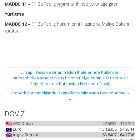
MADDE 11 –
(1) Bu Tebliğ yayımı tarihinde yürürlüğe girer.
Yürütme
MADDE 12 –
(1) Bu Tebliğ hükümlerini Hazine ve Maliye Bakanı
yürütür.
Post
←
Yapı, Tesis ve Onarım İşleri İhalelerinde Kullanılan
navigation
Müteahhitlik Karneleri ve İş Bitirme Belgelerinin 2021 Yılına Ait
Değerlendirme Katsayıları Hakkında Tebliğ
Otopark Yönetmeliğinde Değişiklik Yapılmasına Dair Yönetmelik
→
DÖVİZ
ABD Doları
47.5055
47.5911
Euro
54.8356
54.9344
İngiliz Sterlini
63.8407
64.1736