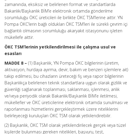
zamanında, eksiksiz ve belirlenen format ve standartlarda
Bakanlık/Başkanlık BİM’e elektronik ortamda gönderilme
sorumluluğu ÖKC üreticileri ile birlikte ÖKC TSM’lerine aittir. YN
Pompa ÖKC’lerin bağlı oldukları ÖKC TSM’leri ile sürekli çevrim içi
bağlantılı olmasının sorumluluğu akaryakıt istasyonunu işleten
mükellefe aittir.
ÖKC TSM’lerinin yetkilendirilmesi ile çalışma usul ve
esasları
MADDE 8 –
(1) Başkanlık, YN Pompa ÖKC bilgilerinin (üretim,
aktivasyon, hurdaya ayırma, devir, bakım ve benzeri işlemlere ait)
takip edilmesi, bu cihazların üreteceği fiş veya rapor bilgilerinin
Başkanlıkça belirlenen teknik standartlara uygun olarak gizlilik ve
güvenliği sağlanarak toplanması, saklanması, işlenmesi, anlık
ve/veya periyodik olarak Bakanlık/Başkanlık BİM’e iletilmesi,
mükellefler ve ÖKC üreticilerine elektronik ortamda sunulması ve
raporlanması hizmetlerini gerçekleştirmek üzere niteliklerini
belirleyeceği kuruluşları ÖKC TSM olarak yetkilendirebilir.
(2) Başkanlık, ÖKC TSM olarak yetkilendirilecek gerçek veya tüzel
kişilerde bulunması gereken nitelikleri, başvuru, test,