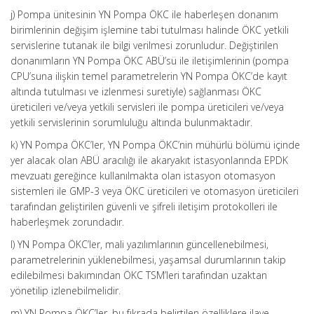
j) Pompa ünitesinin YN Pompa ÖKC ile haberleşen donanım
birimlerinin değişim işlemine tabi tutulması halinde ÖKC yetkili
servislerine tutanak ile bilgi verilmesi zorunludur. Değiştirilen
donanımların YN Pompa ÖKC ABÜ’sü ile iletişimlerinin (pompa
CPU’suna ilişkin temel parametrelerin YN Pompa ÖKC’de kayıt
altında tutulması ve izlenmesi suretiyle) sağlanması ÖKC
üreticileri ve/veya yetkili servisleri ile pompa üreticileri ve/veya
yetkili servislerinin sorumluluğu altında bulunmaktadır.
k) YN Pompa ÖKC’ler, YN Pompa ÖKC’nin mühürlü bölümü içinde
yer alacak olan ABÜ aracılığı ile akaryakıt istasyonlarında EPDK
mevzuatı gereğince kullanılmakta olan istasyon otomasyon
sistemleri ile GMP-3 veya ÖKC üreticileri ve otomasyon üreticileri
tarafından geliştirilen güvenli ve şifreli iletişim protokolleri ile
haberleşmek zorundadır.
l) YN Pompa ÖKC’ler, mali yazılımlarının güncellenebilmesi,
parametrelerinin yüklenebilmesi, yaşamsal durumlarının takip
edilebilmesi bakımından ÖKC TSM’leri tarafından uzaktan
yönetilip izlenebilmelidir.
m) YN Pompa ÖKC’ler, bu fıkrada belirtilen özelliklere ilave