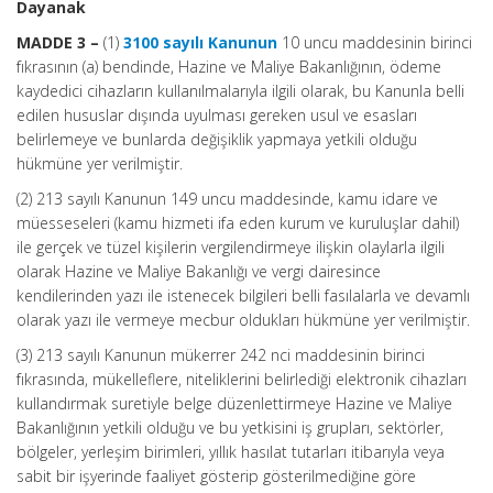
Dayanak
MADDE 3 –
(1)
3100 sayılı Kanunun
10 uncu maddesinin birinci
fıkrasının (a) bendinde, Hazine ve Maliye Bakanlığının, ödeme
kaydedici cihazların kullanılmalarıyla ilgili olarak, bu Kanunla belli
edilen hususlar dışında uyulması gereken usul ve esasları
belirlemeye ve bunlarda değişiklik yapmaya yetkili olduğu
hükmüne yer verilmiştir.
(2) 213 sayılı Kanunun 149 uncu maddesinde, kamu idare ve
müesseseleri (kamu hizmeti ifa eden kurum ve kuruluşlar dahil)
ile gerçek ve tüzel kişilerin vergilendirmeye ilişkin olaylarla ilgili
olarak Hazine ve Maliye Bakanlığı ve vergi dairesince
kendilerinden yazı ile istenecek bilgileri belli fasılalarla ve devamlı
olarak yazı ile vermeye mecbur oldukları hükmüne yer verilmiştir.
(3) 213 sayılı Kanunun mükerrer 242 nci maddesinin birinci
fıkrasında, mükelleflere, niteliklerini belirlediği elektronik cihazları
kullandırmak suretiyle belge düzenlettirmeye Hazine ve Maliye
Bakanlığının yetkili olduğu ve bu yetkisini iş grupları, sektörler,
bölgeler, yerleşim birimleri, yıllık hasılat tutarları itibarıyla veya
sabit bir işyerinde faaliyet gösterip gösterilmediğine göre