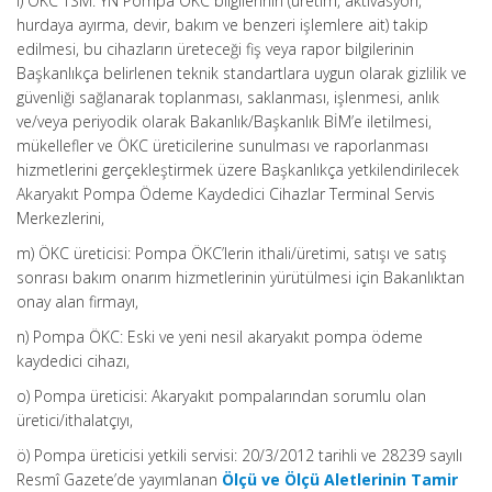
l) ÖKC TSM: YN Pompa ÖKC bilgilerinin (üretim, aktivasyon,
hurdaya ayırma, devir, bakım ve benzeri işlemlere ait) takip
edilmesi, bu cihazların üreteceği fiş veya rapor bilgilerinin
Başkanlıkça belirlenen teknik standartlara uygun olarak gizlilik ve
güvenliği sağlanarak toplanması, saklanması, işlenmesi, anlık
ve/veya periyodik olarak Bakanlık/Başkanlık BİM’e iletilmesi,
mükellefler ve ÖKC üreticilerine sunulması ve raporlanması
hizmetlerini gerçekleştirmek üzere Başkanlıkça yetkilendirilecek
Akaryakıt Pompa Ödeme Kaydedici Cihazlar Terminal Servis
Merkezlerini,
m) ÖKC üreticisi: Pompa ÖKC’lerin ithali/üretimi, satışı ve satış
sonrası bakım onarım hizmetlerinin yürütülmesi için Bakanlıktan
onay alan firmayı,
n) Pompa ÖKC: Eski ve yeni nesil akaryakıt pompa ödeme
kaydedici cihazı,
o) Pompa üreticisi: Akaryakıt pompalarından sorumlu olan
üretici/ithalatçıyı,
ö) Pompa üreticisi yetkili servisi: 20/3/2012 tarihli ve 28239 sayılı
Resmî Gazete’de yayımlanan
Ölçü ve Ölçü Aletlerinin Tamir