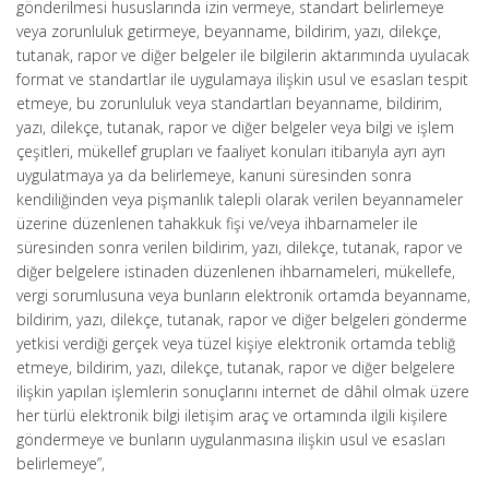
gönderilmesi hususlarında izin vermeye, standart belirlemeye
veya zorunluluk getirmeye, beyanname, bildirim, yazı, dilekçe,
tutanak, rapor ve diğer belgeler ile bilgilerin aktarımında uyulacak
format ve standartlar ile uygulamaya ilişkin usul ve esasları tespit
etmeye, bu zorunluluk veya standartları beyanname, bildirim,
yazı, dilekçe, tutanak, rapor ve diğer belgeler veya bilgi ve işlem
çeşitleri, mükellef grupları ve faaliyet konuları itibarıyla ayrı ayrı
uygulatmaya ya da belirlemeye, kanuni süresinden sonra
kendiliğinden veya pişmanlık talepli olarak verilen beyannameler
üzerine düzenlenen tahakkuk fişi ve/veya ihbarnameler ile
süresinden sonra verilen bildirim, yazı, dilekçe, tutanak, rapor ve
diğer belgelere istinaden düzenlenen ihbarnameleri, mükellefe,
vergi sorumlusuna veya bunların elektronik ortamda beyanname,
bildirim, yazı, dilekçe, tutanak, rapor ve diğer belgeleri gönderme
yetkisi verdiği gerçek veya tüzel kişiye elektronik ortamda tebliğ
etmeye, bildirim, yazı, dilekçe, tutanak, rapor ve diğer belgelere
ilişkin yapılan işlemlerin sonuçlarını internet de dâhil olmak üzere
her türlü elektronik bilgi iletişim araç ve ortamında ilgili kişilere
göndermeye ve bunların uygulanmasına ilişkin usul ve esasları
belirlemeye”,