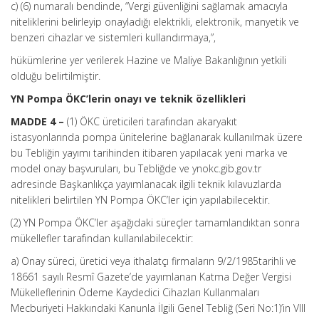
c) (6) numaralı bendinde, “Vergi güvenliğini sağlamak amacıyla
niteliklerini belirleyip onayladığı elektrikli, elektronik, manyetik ve
benzeri cihazlar ve sistemleri kullandırmaya,”,
hükümlerine yer verilerek Hazine ve Maliye Bakanlığının yetkili
olduğu belirtilmiştir.
YN Pompa ÖKC’lerin onayı ve teknik özellikleri
MADDE 4 –
(1) ÖKC üreticileri tarafından akaryakıt
istasyonlarında pompa ünitelerine bağlanarak kullanılmak üzere
bu Tebliğin yayımı tarihinden itibaren yapılacak yeni marka ve
model onay başvuruları, bu Tebliğde ve ynokc.gib.gov.tr
adresinde Başkanlıkça yayımlanacak ilgili teknik kılavuzlarda
nitelikleri belirtilen YN Pompa ÖKC’ler için yapılabilecektir.
(2) YN Pompa ÖKC’ler aşağıdaki süreçler tamamlandıktan sonra
mükellefler tarafından kullanılabilecektir:
a) Onay süreci, üretici veya ithalatçı firmaların 9/2/1985tarihli ve
18661 sayılı Resmî Gazete’de yayımlanan Katma Değer Vergisi
Mükelleflerinin Ödeme Kaydedici Cihazları Kullanmaları
Mecburiyeti Hakkındaki Kanunla İlgili Genel Tebliğ (Seri No:1)’in VIII