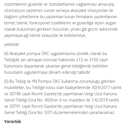
sistemlerinin güvenlik ve standartlarının sağlanması amacıyla,
otomasyon yazılımını sunan ve/veya akaryakıt istasyonları ile
dağıtım şirketlerine bu yazılımları kuran firmaların yazılımlarının
temel, teknik, fonksiyonel özelliklerini ve güvenliğe ilişkin asgari
olarak bulunması gereken hususları, ynokc.gib.gov.tr adresinde
yayımlayacağı teknik kılavuzlar ile belirlemeye,
yetkilidir.
(4) Akaryakıt pompa ÖKC uygulamasına yönelik olarak bu
Tebliğde yer almayan konular hakkında 213 ve 3100 sayılı
Kanunlara dayanılarak çıkarılan genel tebliğlerde belirtilen
hususların uygulanmaya devam edeceği tabiidir.
(5) Bu Tebliğ ile YN Pompa ÖKC kullanma zorunluluğu getirilen
mükellefler, bu Tebliğe konu olan faaliyetlerinde 30/9/2017 tarihli
ve 30196 sayılı Resmî Gazete’de yayımlanan Vergi Usul Kanunu
Genel Tebliği (Sıra No: 483)’nin 6 ncı maddesi ile 1/6/2019 tarihli
ve 30791 sayılı Resmî Gazete’de yayımlanan Vergi Usul Kanunu
Genel Tebliği (Sıra No: 507) düzenlemelerinden yararlanamaz.
Yürürlük