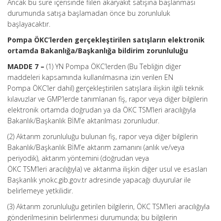
Ancak bu süre içerisinde fiilen akaryakıt satışına başlanması
durumunda satışa başlamadan önce bu zorunluluk
başlayacaktır.
Pompa ÖKC’lerden gerçekleştirilen satışların elektronik
ortamda Bakanlığa/Başkanlığa bildirim zorunluluğu
MADDE 7 –
(1) YN Pompa ÖKC’lerden (Bu Tebliğin diğer
maddeleri kapsamında kullanılmasına izin verilen EN
Pompa ÖKC’ler dahil) gerçekleştirilen satışlara ilişkin ilgili teknik
kılavuzlar ve GMP’lerde tanımlanan fiş, rapor veya diğer bilgilerin
elektronik ortamda doğrudan ya da ÖKC TSM’leri aracılığıyla
Bakanlık/Başkanlık BİM’e aktarılması zorunludur.
(2) Aktarım zorunluluğu bulunan fiş, rapor veya diğer bilgilerin
Bakanlık/Başkanlık BİM’e aktarım zamanını (anlık ve/veya
periyodik), aktarım yöntemini (doğrudan veya
ÖKC TSM’leri aracılığıyla) ve aktarıma ilişkin diğer usul ve esasları
Başkanlık ynokc.gib.gov.tr adresinde yapacağı duyurular ile
belirlemeye yetkilidir.
(3) Aktarım zorunluluğu getirilen bilgilerin, ÖKC TSM’leri aracılığıyla
gönderilmesinin belirlenmesi durumunda; bu bilgilerin