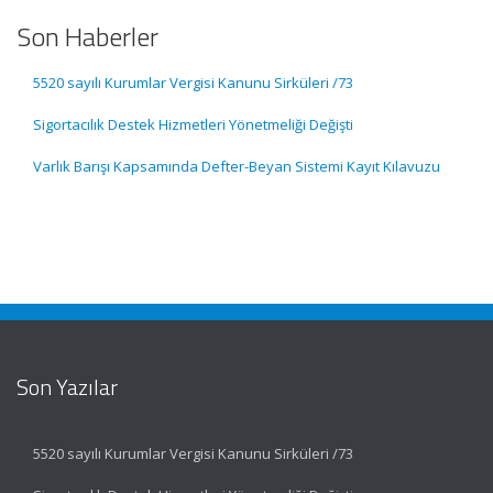
Son Haberler
5520 sayılı Kurumlar Vergisi Kanunu Sirküleri /73
Sigortacılık Destek Hizmetleri Yönetmeliği Değişti
Varlık Barışı Kapsamında Defter-Beyan Sistemi Kayıt Kılavuzu
Son Yazılar
5520 sayılı Kurumlar Vergisi Kanunu Sirküleri /73