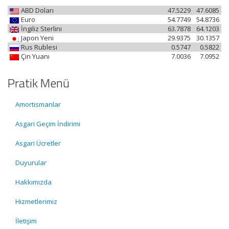
ABD Doları
47.5229
47.6085
Euro
54.7749
54.8736
İngiliz Sterlini
63.7878
64.1203
Japon Yeni
29.9375
30.1357
Rus Rublesi
0.5747
0.5822
Çin Yuanı
7.0036
7.0952
Pratik Menü
Amortismanlar
Asgari Geçim İndirimi
Asgari Ücretler
Duyurular
Hakkımızda
Hizmetlerimiz
İletişim