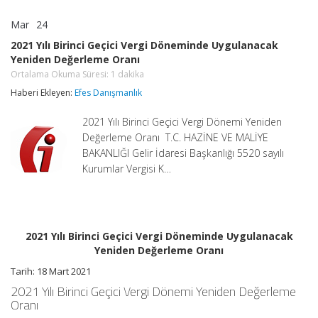
Mar
24
2021
yorumlar kapalı
Yılı
2021 Yılı Birinci Geçici Vergi Döneminde Uygulanacak
Birinci
Yeniden Değerleme Oranı
Geçici
Vergi
Ortalama Okuma Süresi:
1
dakika
Döneminde
Haberi Ekleyen:
Efes Danışmanlık
Uygulanacak
Yeniden
Değerleme
2021 Yılı Birinci Geçici Vergi Dönemi Yeniden
Oranı
Değerleme Oranı T.C. HAZİNE VE MALİYE
Ortalama
BAKANLIĞI Gelir İdaresi Başkanlığı 5520 sayılı
Okuma
Süresi:
Kurumlar Vergisi K…
1
dakika
için
2021 Yılı Birinci Geçici Vergi Döneminde Uygulanacak
Yeniden Değerleme Oranı
Tarih: 18 Mart 2021
2021 Yılı Birinci Geçici Vergi Dönemi Yeniden Değerleme
Oranı