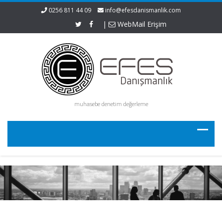
0256 811 44 09
info@efesdanismanlik.com
|
WebMail Erişim
muhasebe denetim değerleme