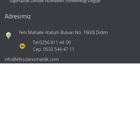
Sigortacılık Destek Hizmetleri Yönetmeliği Değişti
Adresimiz
Yeni Mahalle Atatürk Bulvarı No: 166/8 Didim
Tel:
0256 811 44 09
Cep: 0533 544 47 11
info@efesdanismanlik.com
Hızlı Menü
Ana Sayfa
Hakkımızda
Hizmetlerimiz
Güncel Mevzuat
İletişim
Mevzuat: Alomaliye.com
|
ABACIPARK
Web Hosting