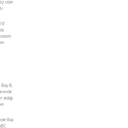
çi olan
si
018
nda
enetimi
tim
 Bay B,
mesinde
 aldığı
nın
inde Bay
 ABC