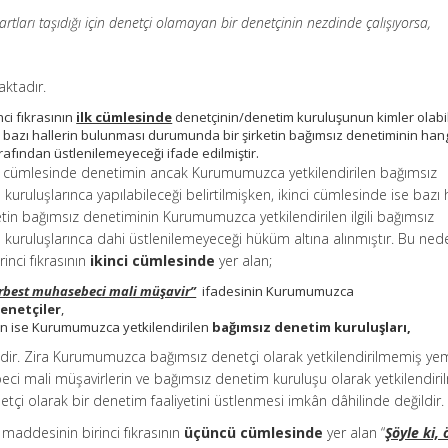
 şartları taşıdığı için denetçi olamayan bir denetçinin nezdinde çalışıyorsa,
ktadır.
ci fıkrasının
ilk cümlesinde
denetçinin/denetim kuruluşunun kimler olabi
 bazı hallerin bulunması durumunda bir şirketin bağımsız denetiminin han
rafından üstlenilemeyeceği ifade edilmiştir.
lk cümlesinde denetimin ancak Kurumumuzca yetkilendirilen bağımsız
kuruluşlarınca yapılabileceği belirtilmişken, ikinci cümlesinde ise bazı h
in bağımsız denetiminin Kurumumuzca yetkilendirilen ilgili bağımsız
 kuruluşlarınca dahi üstlenilemeyeceği hüküm altına alınmıştır. Bu ned
inci fıkrasının
ikinci cümlesinde
yer alan;
erbest muhasebeci mali müşavir”
ifadesinin Kurumumuzca
enetçiler
,
in ise Kurumumuzca yetkilendirilen
bağımsız denetim kuruluşları,
dir. Zira Kurumumuzca bağımsız denetçi olarak yetkilendirilmemiş yem
eci mali müşavirlerin ve bağımsız denetim kuruluşu olarak yetkilendir
etçi olarak bir denetim faaliyetini üstlenmesi imkân dâhilinde değildir.
addesinin birinci fıkrasının
üçüncü cümlesinde
yer alan “
Şöyle ki,