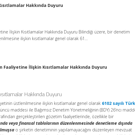
 Kısıtlamalar Hakkında Duyuru
tine İlişkin Kısıtlamalar Hakkında Duyuru Bilindiği üzere, bir denetim
lenilmesine ilişkin kısıtlamalar genel olarak 61…
 Faaliyetine İlişkin Kısıtlamalar Hakkında Duyuru
 Kısıtlamalar Hakkında Duyuru
iyetinin üstlenilmesine ilişkin kısıtlamalar genel olarak
6102 sayılı Tür
’üncü maddesi ile Bağımsız Denetim Yönetmeliğinin (BDY) 26’ncı mad
ından gerçekleştirilen gözetim faaliyetlerinde, özellikle bir
ında veya finansal tablolarının düzenlenmesinde denetleme dışında
ulmuşsa
o şirketin denetiminin yapılamayacağını düzenleyen mevzuat