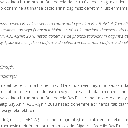
veya katkıda bulunmuştur. Bu nedenle denetim üstlenen bağımsız denet
ap dönemine ait finansal tablolarının bağımsız denetimini üstlenmeme
msız denetçi Bay A’nın denetim kadrosunda yer alan Bay B, ABC A.Ş’nin 2
n tutulmasında veya finansal tablolarının düzenlenmesinde denetleme dışı
tur. ABC A.Ş’nin 2018 hesap dönemine ait finansal tablolarının bağımsız d
Bay A, söz konusu şirketin bağımsız denetimi için oluşturulan bağımsız dene
irmiştir.
ndirmiştir.”
e ait defter tutma hizmeti Bay B tarafından verilmiştir. Bu kapsamda
e ait defterlerinin tutulmasında veya finansal tablolarının düzenlen
eya katkıda bulunmuştur. Bu nedenle Bay B’nin denetim kadrosunda yer
tçi Bay A’nın, ABC A.Ş’nin 2018 hesap dönemine ait finansal tabloları
mesi gerekmektedir.
n doğması için ABC A.Ş’nin denetimi için oluşturulacak denetim ekipler
irilmemesinin bir önemi bulunmamaktadır. Diğer bir ifade ile Bay B’nin,