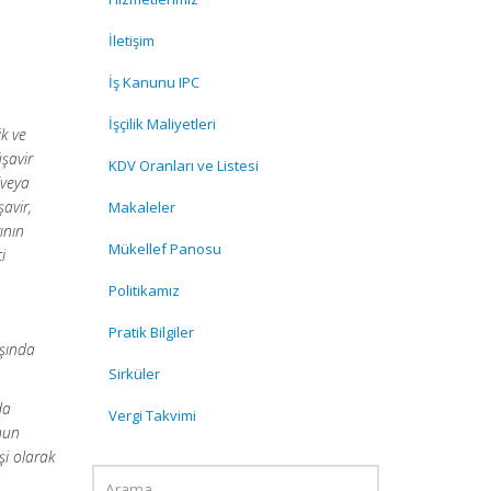
İletişim
İş Kanunu IPC
İşçilik Maliyetleri
k ve
şavir
KDV Oranları ve Listesi
/veya
şavir,
Makaleler
ının
Mükellef Panosu
i
Politikamız
Pratik Bilgiler
ışında
Sirküler
da
Vergi Takvimi
onun
şi olarak