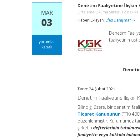
Denetim Faaliyetine İlişkin
MAR
Ortalama Okuma Süresi:
12
dakika
03
Haberi Ekleyen:
Efes Danışmanlık
Denetim Faaliye
faaliyetinin üst
Denetim
yorumlar
Faaliyetine
kapalı
İlişkin
Kısıtlamalar
Hakkında
Duyuru
Denetim
Ortalama
Okuma
Süresi:
12
Tarih: 24 Şubat 2021
dakika
için
Denetim Faaliyetine İlişkin
Bilindiği üzere, bir denetim faal
Ticaret Kanununun
(TTK) 400
düzenlenmiştir. Kurumumuz taraf
şirketin
defterlerinin tutulmas
faaliyette veya katkıda bulun