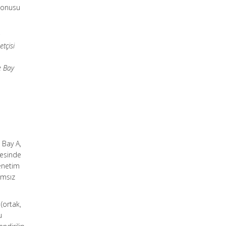
 konusu
n
tçisi
n
e Bay
 Bay A,
mesinde
enetim
ımsız
(ortak,
u