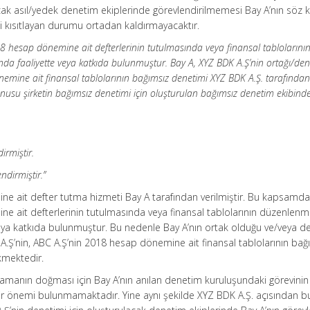
acak asıl/yedek denetim ekiplerinde görevlendirilmemesi Bay A’nın söz
i kısıtlayan durumu ortadan kaldırmayacaktır.
8 hesap dönemine ait defterlerinin tutulmasında veya finansal tablolarını
a faaliyette veya katkıda bulunmuştur. Bay A, XYZ BDK A.Ş’nin ortağı/dene
emine ait finansal tablolarının bağımsız denetimi XYZ BDK A.Ş. tarafında
konusu şirketin bağımsız denetimi için oluşturulan bağımsız denetim ekibind
irmiştir.
ndirmiştir.”
e ait defter tutma hizmeti Bay A tarafından verilmiştir. Bu kapsamda
e ait defterlerinin tutulmasında veya finansal tablolarının düzenlen
eya katkıda bulunmuştur. Bu nedenle Bay A’nın ortak olduğu ve/veya d
A.Ş’nin, ABC A.Ş’nin 2018 hesap dönemine ait finansal tablolarının bağ
kmektedir.
lamanın doğması için Bay A’nın anılan denetim kuruluşundaki görevinin 
bir önemi bulunmamaktadır. Yine aynı şekilde XYZ BDK A.Ş. açısından b