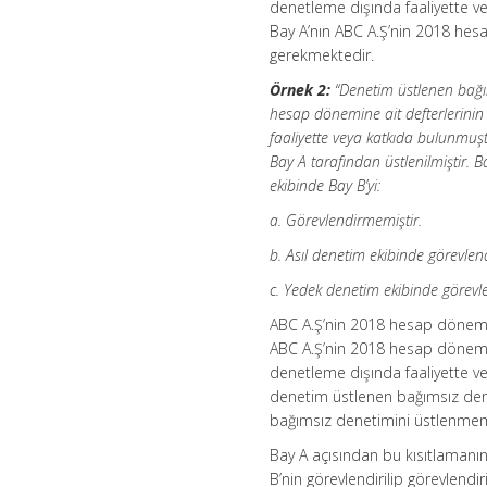
denetleme dışında faaliyette 
Bay A’nın ABC A.Ş’nin 2018 hes
gerekmektedir.
Örnek 2:
“Denetim üstlenen bağı
hesap dönemine ait defterlerini
faaliyette veya katkıda bulunmuş
Bay A tarafından üstlenilmiştir. 
ekibinde Bay B’yi:
a. Görevlendirmemiştir.
b. Asıl denetim ekibinde görevlend
c. Yedek denetim ekibinde görevle
ABC A.Ş’nin 2018 hesap dönemin
ABC A.Ş’nin 2018 hesap dönemin
denetleme dışında faaliyette v
denetim üstlenen bağımsız dene
bağımsız denetimini üstlenme
Bay A açısından bu kısıtlamanı
B’nin görevlendirilip görevlend