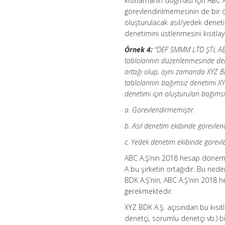
kısıtlamanın doğması için ABC A
görevlendirilmemesinin de bir ö
oluşturulacak asıl/yedek denet
denetimini üstlenmesini kısıtl
Örnek 4:
“DEF SMMM LTD ŞTİ, ABC
tablolarının düzenlenmesinde de
ortağı olup, aynı zamanda XYZ BD
tablolarının bağımsız denetimi XY
denetimi için oluşturulan bağımsı
a. Görevlendirmemiştir.
b. Asıl denetim ekibinde görevlend
c. Yedek denetim ekibinde görevle
ABC A.Ş’nin 2018 hesap dönemi
A bu şirketin ortağıdır. Bu ned
BDK A.Ş’nin, ABC A.Ş’nin 2018 
gerekmektedir.
XYZ BDK A.Ş. açısından bu kısıt
denetçi, sorumlu denetçi vb.) 