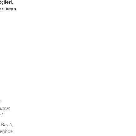
çileri,
arı veya
a
n
uştur.
.”
 Bay A,
mesinde