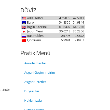
DÖVİZ
ABD Doları
47.5055
47.5911
Euro
54.8356
54.9344
İngiliz Sterlini
63.8407
64.1736
Japon Yeni
30.0218
30.2206
Rus Rublesi
0.5796
0.5872
Çin Yuanı
6.9991
7.0907
Pratik Menü
Amortismanlar
Asgari Geçim İndirimi
Asgari Ücretler
k
desinde
Duyurular
Hakkımızda
Hizmetlerimiz