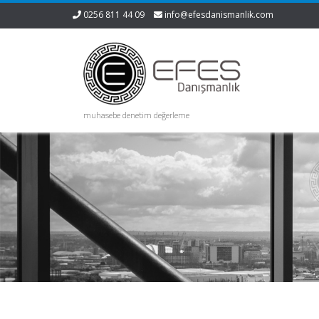
0256 811 44 09
info@efesdanismanlik.com
muhasebe denetim değerleme