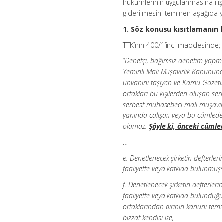
hükümlerinin uygulanmasına iliş
giderilmesini teminen aşağıda y
1. Söz konusu kısıtlamanın
TTK’nın 400/1’inci maddesinde;
“
Denetçi, bağımsız denetim yapma
Yeminli Mali Müşavirlik Kanunun
unvanını taşıyan ve Kamu Gözetim
ortakları bu kişilerden oluşan ser
serbest muhasebeci mali müşavir v
yanında çalışan veya bu cümlede anıl
olamaz.
Şöyle ki, önceki cümle
…
e. Denetlenecek şirketin defterl
faaliyette veya katkıda bulunmuş
f. Denetlenecek şirketin defterle
faaliyette veya katkıda bulunduğ
ortaklarından birinin kanuni temsil
bizzat kendisi ise,