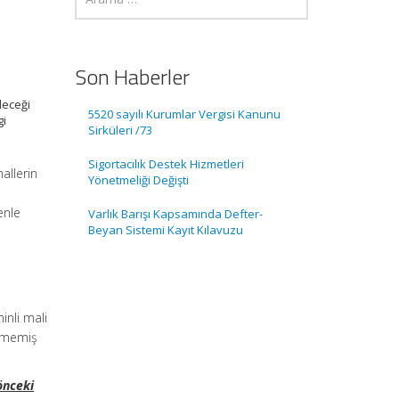
Son Haberler
leceği
5520 sayılı Kurumlar Vergisi Kanunu
gi
Sirküleri /73
Sigortacılık Destek Hizmetleri
allerin
Yönetmeliği Değişti
enle
Varlık Barışı Kapsamında Defter-
Beyan Sistemi Kayıt Kılavuzu
inli mali
ilmemiş
 önceki