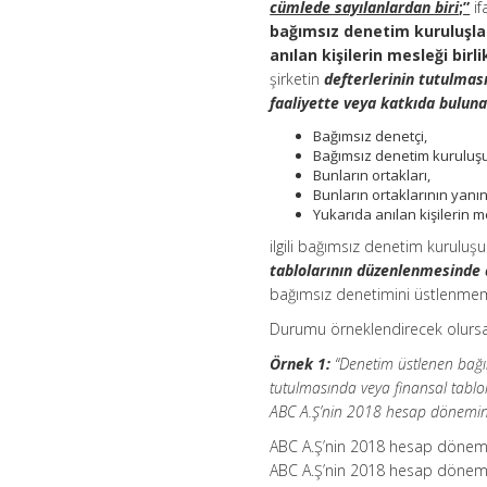
cümlede sayılanlardan biri
;”
if
bağımsız denetim kuruluşları
anılan kişilerin mesleği birli
şirketin
defterlerinin tutulmas
faaliyette veya katkıda bulun
Bağımsız denetçi,
Bağımsız denetim kuruluşu
Bunların ortakları,
Bunların ortaklarının yanı
Yukarıda anılan kişilerin mes
ilgili bağımsız denetim kurulu
tablolarının düzenlenmesinde 
bağımsız denetimini üstlenme
Durumu örneklendirecek olursa
Örnek 1:
“Denetim üstlenen bağı
tutulmasında veya finansal tablo
ABC A.Ş’nin 2018 hesap dönemine a
ABC A.Ş’nin 2018 hesap dönemin
ABC A.Ş’nin 2018 hesap dönemin