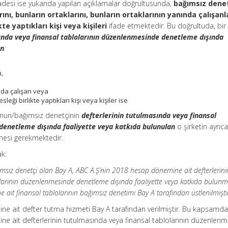
adesi ise yukarıda yapılan açıklamalar doğrultusunda,
bağımsız denet
nı, bunların ortaklarını, bunların ortaklarının yanında çalışanl
kte yaptıkları kişi veya kişileri
ifade etmektedir. Bu doğrultuda, bir
ında veya finansal tablolarının düzenlenmesinde denetleme dışında
an
:
,
nda çalışan veya
leği birlikte yaptıkları kişi veya kişiler ise
şunun/bağımsız denetçinin
defterlerinin tutulmasında veya finansal
denetleme dışında faaliyette veya katkıda bulunulan
o şirketin ayrıc
mesi gerekmektedir.
k:
msız denetçi olan Bay A, ABC A.Ş’nin 2018 hesap dönemine ait defterlerini
larının düzenlenmesinde denetleme dışında faaliyette veya katkıda bulunm
it finansal tablolarının bağımsız denetimi Bay A tarafından üstlenilmiştir
e ait defter tutma hizmeti Bay A tarafından verilmiştir. Bu kapsamda
e ait defterlerinin tutulmasında veya finansal tablolarının düzenlen