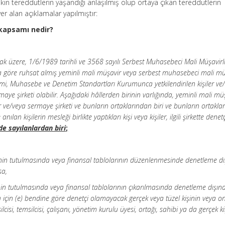
kin tereddütlerin yaşandığı anlaşılmış olup ortaya çıkan tereddütlerin
er alan açıklamalar yapılmıştır:
 kapsamı nedir?
k üzere, 1/6/1989 tarihli ve 3568 sayılı Serbest Muhasebeci Mali Müşavirli
a göre ruhsat almış yeminli mali müşavir veya serbest muhasebeci mali mü
i, Muhasebe ve Denetim Standartları Kurumunca yetkilendirilen kişiler ve
maye şirketi olabilir. Aşağıdaki hâllerden birinin varlığında, yeminli mali mü
e/veya sermaye şirketi ve bunların ortaklarından biri ve bunların ortaklar
an kişilerin mesleği birlikte yaptıkları kişi veya kişiler, ilgili şirkette denetç
de sayılanlardan biri
;
erinin tutulmasında veya finansal tablolarının düzenlenmesinde denetleme d
sa,
rinin tutulmasında veya finansal tablolarının çıkarılmasında denetleme dışın
u için (e) bendine göre denetçi olamayacak gerçek veya tüzel kişinin veya 
cisi, temsilcisi, çalışanı, yönetim kurulu üyesi, ortağı, sahibi ya da gerçek ki