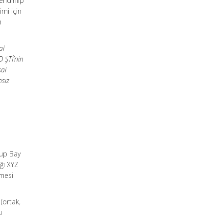
ndirilip
mi için
n
al
 ŞTİ’nin
sal
msız
lup Bay
ığı XYZ
emesi
(ortak,
u