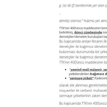
g. (a) ilâ (f) bentlerinde yer alan
…
denetçi olamaz.”
hükmü yer alma
TTK’nın 400’üncü maddesinin birin
belirtilmiş,
ikinci cümlesinde
ise
denetçiler/denetim kuruluşları ta
Bu kapsamda anılan fıkranın i
denetçiler ile bağımsız denetim 
bulunması durumunda bir şirket
denetçiler ile bağımsız denetim
TTK’nın 400’üncü maddesinin bir
“
yeminli mali müşavir, s
yetkilendirilen
bağımsız d
“
sermaye şirketi”
ifadesin
olarak ele alınması gerekmekte
müşavirler ile serbest muhaseb
sermaye şirketlerinin zaten den
Bu kapsamda TTK’nın 400’üncü m