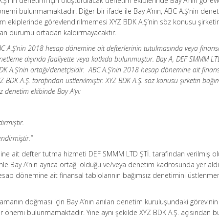
.Ş’nin denetimi için oluşturulacak denetim ekiplerinde Bay A’nın görevle
nemi bulunmamaktadır. Diğer bir ifade ile Bay A’nın, ABC A.Ş’nin deneti
im ekiplerinde görevlendirilmemesi XYZ BDK A.Ş’nin söz konusu şirketi
ayan durumu ortadan kaldırmayacaktır.
 A.Ş’nin 2018 hesap dönemine ait defterlerinin tutulmasında veya finans
netleme dışında faaliyette veya katkıda bulunmuştur. Bay A, DEF SMMM LTD
K A.Ş’nin ortağı/denetçisidir. ABC A.Ş’nin 2018 hesap dönemine ait finan
Z BDK A.Ş. tarafından üstlenilmiştir. XYZ BDK A.Ş. söz konusu şirketin bağı
z denetim ekibinde Bay A’yı:
irmiştir.
ndirmiştir.”
ne ait defter tutma hizmeti DEF SMMM LTD ŞTİ. tarafından verilmiş o
enle Bay A’nın ayrıca ortağı olduğu ve/veya denetim kadrosunda yer ald
hesap dönemine ait finansal tablolarının bağımsız denetimini üstlenm
lamanın doğması için Bay A’nın anılan denetim kuruluşundaki görevinin 
bir önemi bulunmamaktadır. Yine aynı şekilde XYZ BDK A.Ş. açısından b