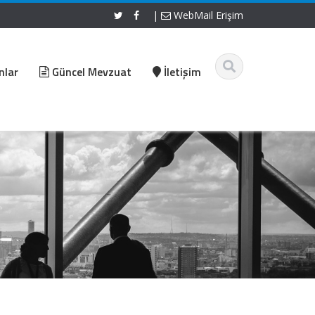
|
WebMail Erişim
nlar
Güncel Mevzuat
İletişim