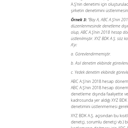
A.Ş’nin denetimi için oluşturul
şirketin denetimini üstlenmesin
Örnek 3:
“Bay A, ABC A.Ş’nin 201
düzenlenmesinde denetleme dışınd
olup, ABC A.Ş’nin 2018 hesap dön
üstlenilmiştir. XYZ BDK A.Ş. söz 
A’yı:
a. Görevlendirmemiştir.
b. Asıl denetim ekibinde görevlend
c. Yedek denetim ekibinde görevle
ABC A.Ş’nin 2018 hesap dönemin
ABC A.Ş’nin 2018 hesap dönemin
denetleme dışında faaliyette v
kadrosunda yer aldığı XYZ BDK 
denetimini üstlenmemesi gere
XYZ BDK A.Ş. açısından bu kısıt
denetçi, sorumlu denetçi vb.) 