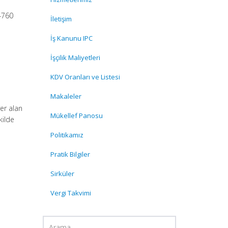
 4760
İletişim
İş Kanunu IPC
İşçilik Maliyetleri
KDV Oranları ve Listesi
Makaleler
 yer alan
Mükellef Panosu
kilde
Politikamız
Pratik Bilgiler
Sirküler
Vergi Takvimi