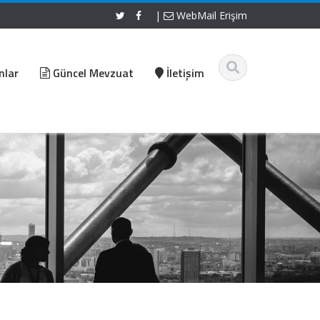
|
WebMail Erişim
nlar
Güncel Mevzuat
İletişim