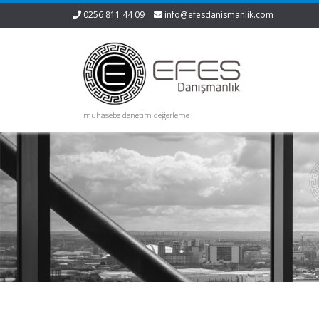
0256 811 44 09
info@efesdanismanlik.com
muhasebe denetim değerleme