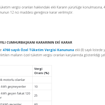
üketim vergisi oranları hakkındaki ekli Kararın yürürlüğe konulmasına,
ununun 12 nci maddesi gereğince karar verilmiştir.
SAYILI CUMHURBAŞKANI KARARININ EKİ KARAR
ve
4760 sayılı Özel Tüketim Vergisi Kanununa
ekli (II) sayılı listede
irtilen malların özel tüketim vergisi oranları karşılarında gösterildiği şe
Vergi
Oranı (%)
ik motorlu olanlar
 kW’ı geçmeyenler
10
 kW’ı geçen fakat 120
25
er
0 kW’ı geçenler
60