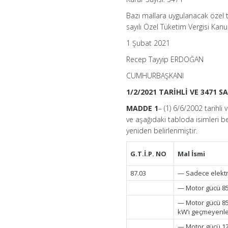
1
dakika
Bazı mallara uygulanacak özel t
için
sayılı Özel Tüketim Vergisi Kan
1 Şubat 2021
Recep Tayyip ERDOĞAN
CUMHURBAŞKANI
1/2/2021 TARİHLİ VE 3471 
MADDE 1
– (1) 6/6/2002 tarihli 
ve aşağıdaki tabloda isimleri bel
yeniden belirlenmiştir.
G.T.İ.P. NO
Mal İsmi
87.03
— Sadece elektr
— Motor gücü 85
— Motor gücü 85
kW’ı geçmeyenl
— Motor gücü 12