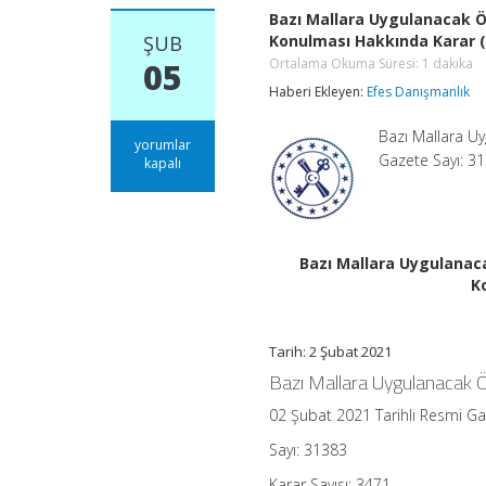
Bazı Mallara Uygulanacak Öz
ŞUB
Konulması Hakkında Karar (K
Ortalama Okuma Süresi:
1
dakika
05
Haberi Ekleyen:
Efes Danışmanlık
Bazı Mallara Uy
Bazı
yorumlar
Gazete Sayı: 31
Mallara
kapalı
Uygulanacak
Özel
Tüketim
Vergisi
Oranları
Bazı Mallara Uygulanaca
Hakkındaki
K
Ekli
Kararın
Yürürlüğe
Konulması
Tarih: 2 Şubat 2021
Hakkında
Bazı Mallara Uygulanacak Öz
Karar
(Karar
02 Şubat 2021 Tarihli Resmi G
Sayısı:
3471)
Sayı: 31383
Ortalama
Okuma
Karar Sayısı: 3471
Süresi: