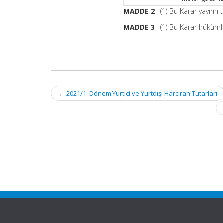
MADDE 2
– (1) Bu Karar yayımı t
MADDE 3
– (1) Bu Karar hüküml
Post
←
2021/1. Dönem Yurtiçi ve Yurtdışı Harcırah Tutarları
navigation