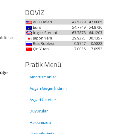
DÖVİZ
ABD Doları
47.5229
47.6085
Euro
54.7749
54.8736
İngiliz Sterlini
63.7878
64.1203
hli Resmi
Japon Yeni
29.9375
30.1357
Rus Rublesi
0.5747
0.5822
Çin Yuanı
7.0036
7.0952
Pratik Menü
lüğe
Amortismanlar
Asgari Geçim İndirimi
Asgari Ücretler
Duyurular
Hakkımızda
Hizmetlerimiz