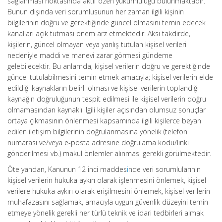
sağlanması noktasında aktif özen yükümlülüğü bulunmaktadır.
Bunun dışında veri sorumlusunun her zaman ilgili kişinin
bilgilerinin doğru ve gerektiğinde güncel olmasını temin edecek
kanalları açık tutması önem arz etmektedir. Aksi takdirde,
kişilerin, güncel olmayan veya yanlış tutulan kişisel verileri
nedeniyle maddi ve manevi zarar görmesi gündeme
gelebilecektir. Bu anlamda, kişisel verilerin doğru ve gerektiğinde
güncel tutulabilmesini temin etmek amacıyla; kişisel verilerin elde
edildiği kaynakların belirli olması ve kişisel verilerin toplandığı
kaynağın doğruluğunun tespit edilmesi ile kişisel verilerin doğru
olmamasından kaynaklı ilgili kişiler açısından olumsuz sonuçlar
ortaya çıkmasının önlenmesi kapsamında ilgili kişilerce beyan
edilen iletişim bilgilerinin doğrulanmasına yönelik (telefon
numarası ve/veya e-posta adresine doğrulama kodu/linki
gönderilmesi vb.) makul önlemler alınması gerekli görülmektedir.
Öte yandan, Kanunun 12 inci maddes
i
nde veri sorumlularının
kişisel verilerin hukuka aykırı olarak işlenmesini önlemek, kişisel
verilere hukuka aykırı olarak erişilmesini önlemek, kişisel verilerin
muhafazasını sağlamak, amacıyla uygun güvenlik düzeyini temin
etmeye yönelik gerekli her türlü teknik ve idari tedbirleri almak