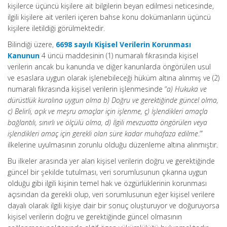
kişilerce üçüncü kişilere ait bilgilerin beyan edilmesi neticesinde,
ilgili kişilere ait verileri içeren bahse konu dokümanların üçüncü
kişilere iletildiği görülmektedir.
Bilindiği üzere,
6698 sayılı Kişisel Verilerin Korunması
Kanunun
4 üncü maddesinin (1) numaralı fıkrasında kişisel
verilerin ancak bu kanunda ve diğer kanunlarda öngörülen usul
ve esaslara uygun olarak işlenebileceği hüküm altına alınmış ve (2)
numaralı fıkrasında kişisel verilerin işlenmesinde “
a) Hukuka ve
dürüstlük kuralına uygun olma b) Doğru ve gerektiğinde güncel olma,
c) Belirli, açık ve meşru amaçlar için işlenme, ç) İşlendikleri amaçla
bağlantılı, sınırlı ve ölçülü olma, d) İlgili mevzuatta öngörülen veya
işlendikleri amaç için gerekli olan süre kadar muhafaza edilme
.”’
ilkelerine uyulmasının zorunlu olduğu düzenleme altına alınmıştır.
Bu ilkeler arasında yer alan kişisel verilerin doğru ve gerektiğinde
güncel bir şekilde tutulması, veri sorumlusunun çıkarına uygun
olduğu gibi ilgili kişinin temel hak ve özgürlüklerinin korunması
açısından da gerekli olup, veri sorumlusunun eğer kişisel verilere
dayalı olarak ilgili kişiye dair bir sonuç oluşturuyor ve doğuruyorsa
kişisel verilerin doğru ve gerektiğinde güncel olmasının