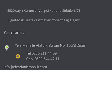
5520 sayılı Kurumlar Vergisi Kanunu Sirküleri /73
Sigortacılık Destek Hizmetleri Yönetmeliği Değişti
Adresimiz
Yeni Mahalle Atatürk Bulvarı No: 166/8 Didim
Tel:
0256 811 44 09
Cep: 0533 544 47 11
info@efesdanismanlik.com
Hızlı Menü
Ana Sayfa
Hakkımızda
Hizmetlerimiz
Güncel Mevzuat
İletişim