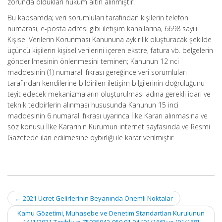
zorunda oldukları hüküm altın alınmıştır.
Bu kapsamda; veri sorumluları tarafından kişilerin telefon
numarası, e-posta adresi gibi iletişim kanallarına, 6698 sayılı
Kişisel Verilerin Korunması Kanununa aykırılık oluşturacak şekilde
üçüncü kişilerin kişisel verilerini içeren ekstre, fatura vb. belgelerin
gönderilmesinin önlenmesini teminen; Kanunun 12 nci
maddesinin (1) numaralı fıkrası gereğince veri sorumluları
tarafından kendilerine bildirilen iletişim bilgilerinin doğruluğunu
teyit edecek mekanizmaların oluşturulması adına gerekli idari ve
teknik tedbirlerin alınması hususunda Kanunun 15 inci
maddesinin 6 numaralı fıkrası uyarınca İlke Kararı alınmasına ve
söz konusu İlke Kararının Kurumun internet sayfasında ve Resmi
Gazetede ilan edilmesine oybirliği ile karar verilmiştir.
Post
←
2021 Ücret Gelirlerinin Beyanında Önemli Noktalar
navigation
Kamu Gözetimi, Muhasebe ve Denetim Standartları Kurulunun