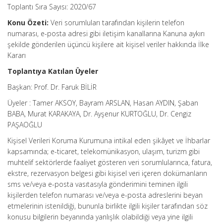
Toplantı Sıra Sayısı: 2020/67
Konu Özeti:
Veri sorumluları tarafından kişilerin telefon
numarası, e-posta adresi gibi iletişim kanallarına Kanuna aykırı
şekilde gönderilen üçüncü kişilere ait kişisel veriler hakkında İlke
Kararı
Toplantıya Katılan Üyeler
Başkan: Prof. Dr. Faruk BİLİR
Üyeler : Tamer AKSOY, Bayram ARSLAN, Hasan AYDIN, Şaban
BABA, Murat KARAKAYA, Dr. Ayşenur KURTOĞLU, Dr. Cengiz
PAŞAOĞLU
Kişisel Verileri Koruma Kurumuna intikal eden şikâyet ve İhbarlar
kapsamında; e-ticaret, telekomünikasyon, ulaşım, turizm gibi
muhtelif sektörlerde faaliyet gösteren veri sorumlularınca, fatura,
ekstre, rezervasyon belgesi gibi kişisel veri içeren dokümanların
sms ve/veya e-posta vasıtasıyla gönderimini teminen ilgili
kişilerden telefon numarası ve/veya e-posta adreslerini beyan
etmelerinin istenildiği, bununla birlikte ilgili kişiler tarafından söz
konusu bilgilerin beyanında yanlışlık olabildiği veya yine ilgili