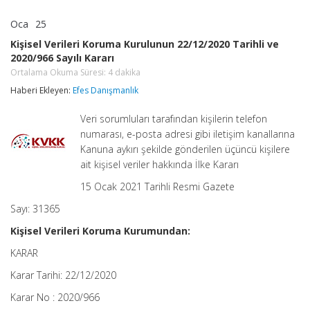
Oca
25
Kişisel
yorumlar kapalı
Verileri
Kişisel Verileri Koruma Kurulunun 22/12/2020 Tarihli ve
Koruma
2020/966 Sayılı Kararı
Kurulunun
22/12/2020
Ortalama Okuma Süresi:
4
dakika
Tarihli
Haberi Ekleyen:
Efes Danışmanlık
ve
2020/966
Sayılı
Veri sorumluları tarafından kişilerin telefon
Kararı
numarası, e-posta adresi gibi iletişim kanallarına
Ortalama
Kanuna aykırı şekilde gönderilen üçüncü kişilere
Okuma
Süresi:
ait kişisel veriler hakkında İlke Kararı
4
dakika
15 Ocak 2021 Tarihli Resmi Gazete
için
Sayı: 31365
Kişisel Verileri Koruma Kurumundan:
KARAR
Karar Tarihi: 22/12/2020
Karar No : 2020/966