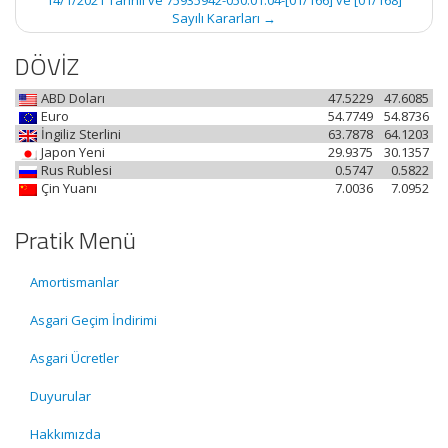
14/1/2021 Tarihli ve 75935942-050.01.04-[01/166] ve [01/168]
Sayılı Kararları
→
DÖVİZ
ABD Doları
47.5229
47.6085
Euro
54.7749
54.8736
İngiliz Sterlini
63.7878
64.1203
Japon Yeni
29.9375
30.1357
Rus Rublesi
0.5747
0.5822
Çin Yuanı
7.0036
7.0952
Pratik Menü
Amortismanlar
Asgari Geçim İndirimi
Asgari Ücretler
Duyurular
Hakkımızda