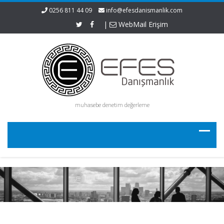
0256 811 44 09
info@efesdanismanlik.com
|
WebMail Erişim
muhasebe denetim değerleme