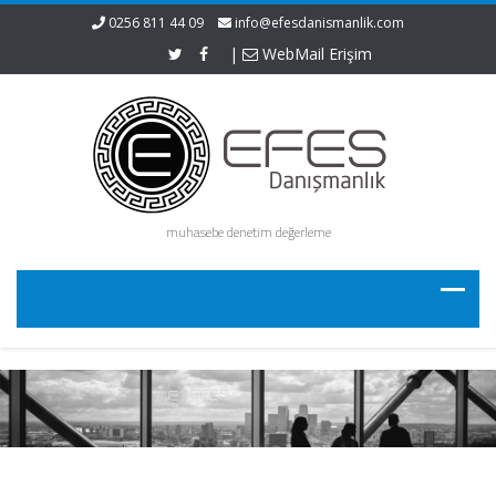
0256 811 44 09
info@efesdanismanlik.com
|
WebMail Erişim
muhasebe denetim değerleme