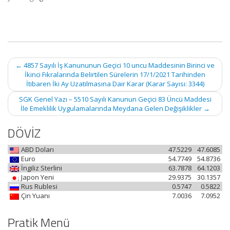
Post
←
4857 Sayılı İş Kanununun Geçici 10 uncu Maddesinin Birinci ve
navigation
İkinci Fıkralarında Belirtilen Sürelerin 17/1/2021 Tarihinden
İtibaren İki Ay Uzatılmasına Dair Karar (Karar Sayısı: 3344)
SGK Genel Yazı – 5510 Sayılı Kanunun Geçici 83 Üncü Maddesi
İle Emeklilik Uygulamalarında Meydana Gelen Değişiklikler
→
DÖVİZ
ABD Doları
47.5229
47.6085
Euro
54.7749
54.8736
İngiliz Sterlini
63.7878
64.1203
Japon Yeni
29.9375
30.1357
Rus Rublesi
0.5747
0.5822
Çin Yuanı
7.0036
7.0952
Pratik Menü