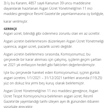
3) İş bu Kararın, 4857 sayılı Kanunun 39 uncu maddesine
dayanılarak hazırlanan Asgari Ücret Yönetmeliği’nin 11 inci
maddesi gereğince Resmî Gazete’de yayımlanmasına oy birliğiyle,
karar verilmiştir.
GEREKÇE
Asgari ücret, bilindiği gibi ödenmesi zorunlu olan en az ücrettir.
Asgari ücretin belirlenmesini düzenleyen Asgari Ücret Yönetmeliği
uyarınca, asgari ücret, pazarlık ücreti değildir.
Asgari ücretin belirlenmesi sırasında, Komisyonumuz, bu
çerçevede bir karar alınması için çalışmış, işçilerin geçim şartlan
ve 2021 yılı enflasyon hedefi gibi faktörleri değerlendirmiştir.
İşte bu çerçevede hareket eden Komisyonumuz; işçinin günlük
asgari ücretini; 1/1/2021 – 31/12/2021 tarihleri arasında (119,25)
yüz on dokuz lira yirmi beş kuruş olarak belirlemiştir.
Asgari Ücret Yönetmeliği’nin 11 inci maddesi gereğince, Asgari
Ücret Tespit Komisyonu’nca belirlenen asgari ücret, Resmî
Gazete’de yayımlandığı tarihi izleyen ayın ilk gününden itibaren
yürürlüğe girecektir.