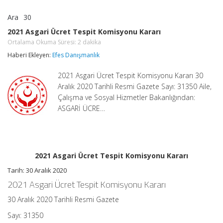
Ara
30
2021
yorumlar kapalı
Asgari
2021 Asgari Ücret Tespit Komisyonu Kararı
Ücret
Ortalama Okuma Süresi:
2
dakika
Tespit
Komisyonu
Haberi Ekleyen:
Efes Danışmanlık
Kararı
Ortalama
Okuma
2021 Asgari Ücret Tespit Komisyonu Kararı 30
Süresi:
Aralık 2020 Tarihli Resmi Gazete Sayı: 31350 Aile,
2
dakika
Çalışma ve Sosyal Hizmetler Bakanlığından:
için
ASGARİ ÜCRE…
2021 Asgari Ücret Tespit Komisyonu Kararı
Tarih: 30 Aralık 2020
2021 Asgari Ücret Tespit Komisyonu Kararı
30 Aralık 2020 Tarihli Resmi Gazete
Sayı: 31350