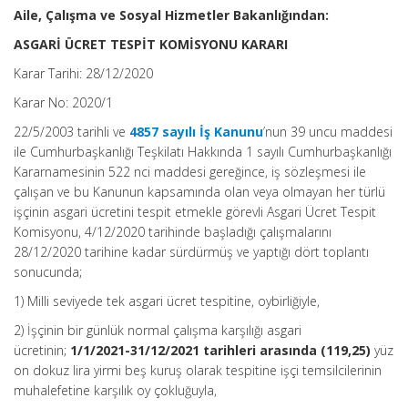
Aile, Çalışma ve Sosyal Hizmetler Bakanlığından:
ASGARİ ÜCRET TESPİT KOMİSYONU KARARI
Karar Tarihi: 28/12/2020
Karar No: 2020/1
22/5/2003 tarihli ve
4857 sayılı İş Kanunu
’nun 39 uncu maddesi
ile Cumhurbaşkanlığı Teşkilatı Hakkında 1 sayılı Cumhurbaşkanlığı
Kararnamesinin 522 nci maddesi gereğince, iş sözleşmesi ile
çalışan ve bu Kanunun kapsamında olan veya olmayan her türlü
işçinin asgari ücretini tespit etmekle görevli Asgari Ücret Tespit
Komisyonu, 4/12/2020 tarihinde başladığı çalışmalarını
28/12/2020 tarihine kadar sürdürmüş ve yaptığı dört toplantı
sonucunda;
1) Milli seviyede tek asgari ücret tespitine, oybirliğiyle,
2) İşçinin bir günlük normal çalışma karşılığı asgari
ücretinin;
1/1/2021-31/12/2021 tarihleri arasında (119,25)
yüz
on dokuz lira yirmi beş kuruş olarak tespitine işçi temsilcilerinin
muhalefetine karşılık oy çokluğuyla,