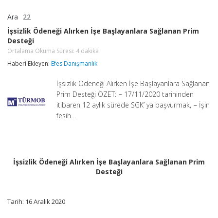
Ara
22
İşsizlik
yorumlar kapalı
Ödeneği
İşsizlik Ödeneği Alırken İşe Başlayanlara Sağlanan Prim
Alırken
Desteği
İşe
Başlayanlara
Ortalama Okuma Süresi:
4
dakika
Sağlanan
Haberi Ekleyen:
Efes Danışmanlık
Prim
Desteği
İşsizlik Ödeneği Alırken İşe Başlayanlara Sağlanan
Ortalama
Okuma
Prim Desteği ÖZET: − 17/11/2020 tarihinden
Süresi:
4
itibaren 12 aylık sürede SGK’ ya başvurmak, − İşin
dakika
fesih…
için
İşsizlik Ödeneği Alırken İşe Başlayanlara Sağlanan Prim
Desteği
Tarih: 16 Aralık 2020