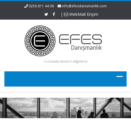
0256 811 44 09
info@efesdanismanlik.com
|
WebMail Erişim
muhasebe denetim değerleme