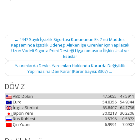
Post
←
4447 Sayılı İşsizlik Sigortası Kanununun Ek 7 nci Maddesi
navigation
Kapsamında İşsizlik Ödeneği Alırken İşe Girenler İçin Yapılacak
Uzun Vadeli Sigorta Primi Desteği Uygulamasına İlişkin Usul ve
Esaslar
Yatırımlarda Devlet Yardımları Hakkında Kararda Değişiklik
Yapılmasına Dair Karar (Karar Sayısı: 3307)
→
DÖVİZ
ABD Doları
47.5055
47.5911
Euro
54.8356
54.9344
İngiliz Sterlini
63.8407
64.1736
Japon Yeni
30.0218
30.2206
Rus Rublesi
0.5796
0.5872
Çin Yuanı
6.9991
7.0907