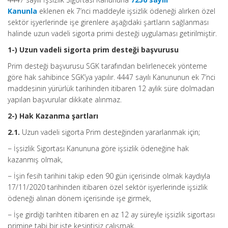
Kanunla
eklenen ek 7’nci maddeyle işsizlik ödeneği alırken özel
sektör işyerlerinde işe girenlere aşağıdaki şartların sağlanması
halinde uzun vadeli sigorta primi desteği uygulaması getirilmiştir.
1-) Uzun vadeli sigorta prim desteği başvurusu
Prim desteği başvurusu SGK tarafından belirlenecek yönteme
göre hak sahibince SGK’ya yapılır. 4447 sayılı Kanununun ek 7’nci
maddesinin yürürlük tarihinden itibaren 12 aylık süre dolmadan
yapılan başvurular dikkate alınmaz.
2-) Hak Kazanma şartları
2.1.
Uzun vadeli sigorta Prim desteğinden yararlanmak için;
− İşsizlik Sigortası Kanununa göre işsizlik ödeneğine hak
kazanmış olmak,
− İşin fesih tarihini takip eden 90 gün içerisinde olmak kaydıyla
17/11/2020 tarihinden itibaren özel sektör işyerlerinde işsizlik
ödeneği alınan dönem içerisinde işe girmek,
− İşe girdiği tarihten itibaren en az 12 ay süreyle işsizlik sigortası
primine tabi bir işte kesintisiz çalışmak,