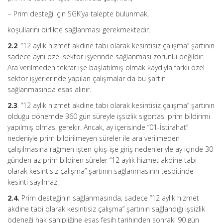
− Prim desteği için SGK’ya talepte bulunmak,
koşullarını birlikte sağlanması gerekmektedir.
2.2
. “12 aylık hizmet akdine tabi olarak kesintisiz çalışma” şartının
sadece aynı özel sektör işyerinde sağlanması zorunlu değildir.
Ara verilmeden tekrar işe başlatılmış olmak kaydıyla farklı özel
sektör işyerlerinde yapılan çalışmalar da bu şartın
sağlanmasında esas alınır.
2.3
. “12 aylık hizmet akdine tabi olarak kesintisiz çalışma” şartının
olduğu dönemde 360 gün süreyle işsizlik sigortası prim bildirimi
yapılmış olması gerekir. Ancak, ay içerisinde “01-İstirahat”
nedeniyle prim bildirilmeyen süreler ile ara verilmeden
çalışılmasına rağmen işten çıkış-işe giriş nedenleriyle ay içinde 30
günden az prim bildiren süreler “12 aylık hizmet akdine tabi
olarak kesintisiz çalışma” şartının sağlanmasının tespitinde
kesinti sayılmaz.
2.4.
Prim desteğinin sağlanmasında; sadece “12 aylık hizmet
akdine tabi olarak kesintisiz çalışma” şartının sağlandığı işsizlik
ödeneği hak sahipliğine esas fesih tarihinden sonraki 90 gün