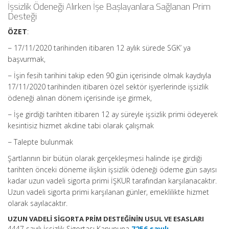
İşsizlik Ödeneği Alırken İşe Başlayanlara Sağlanan Prim
Desteği
ÖZET
:
− 17/11/2020 tarihinden itibaren 12 aylık sürede SGK’ ya
başvurmak,
− İşin fesih tarihini takip eden 90 gün içerisinde olmak kaydıyla
17/11/2020 tarihinden itibaren özel sektör işyerlerinde işsizlik
ödeneği alınan dönem içerisinde işe girmek,
− İşe girdiği tarihten itibaren 12 ay süreyle işsizlik primi ödeyerek
kesintisiz hizmet akdine tabi olarak çalışmak
− Talepte bulunmak
Şartlarının bir bütün olarak gerçekleşmesi halinde işe girdiği
tarihten önceki döneme ilişkin işsizlik ödeneği ödeme gün sayısı
kadar uzun vadeli sigorta primi İŞKUR tarafından karşılanacaktır.
Uzun vadeli sigorta primi karşılanan günler, emeklilikte hizmet
olarak sayılacaktır.
UZUN VADELİ SİGORTA PRİM DESTEĞİNİN USUL VE ESASLARI
4447 sayılı İşsizlik Sigortası Kanununa
7256 sayılı