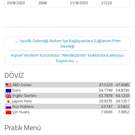
20/8/2020
2846
21/8/2020
31220
Post
←
İşsizlik Ödeneği Alırken İşe Başlayanlara Sağlanan Prim
navigation
Desteği
Kişisel Verilerin Korunması “Alenileştirme” Hakkında Kamuoyu
Duyurusu
→
DÖVİZ
ABD Doları
47.5229
47.6085
Euro
54.7749
54.8736
İngiliz Sterlini
63.7878
64.1203
Japon Yeni
29.9375
30.1357
Rus Rublesi
0.5747
0.5822
Çin Yuanı
7.0036
7.0952
Pratik Menü