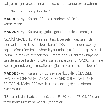
çalışan ulaşım araçları imalatını da içeren sanayi tesisi yatırımları.
(bb) AR-GE ve çevre yatırımları.”
MADDE 3-
Aynı Kararın 19 uncu maddesi yürürlükten
kaldırılmıştır.
MADDE 4-
Aynı Karara aşağıdaki geçici madde eklenmiştir.
“GEÇİCİ MADDE 15- (1) Yatırım teşvik belgeleri kapsamında,
elemanları dizili baskılı devre kartı (PCBA) üretiminden başlayan
cep telefonu üretimine yönelik yatırımlar için, üretim kapasitesi ile
uyumlu olmak ve cep telefonu üretiminde kullanılmak kaydıyla
yarı demonte haldeki (SKD) aksam ve parçalar 31/8/2021 tarihine
kadar gümrük vergisi muafiyeti sağlanmaksızın ithal edilebilir.”
MADDE 5-
Aynı Kararın EK-2B sayılı ve “İLLERİN BÖLGESEL
DESTEKLERDEN YARARLANABİLECEK SEKTÖRLERİNE İLİŞKİN
SEKTÖR NUMARALARI” başlıklı tablosuna aşağıdaki dipnot
eklenmiştir.
“13- İstanbul İli hariç olmak üzere, US- 97 kodu 2710.8.02 olan
ferro-krom üretimine yönelik yatırımlar.”