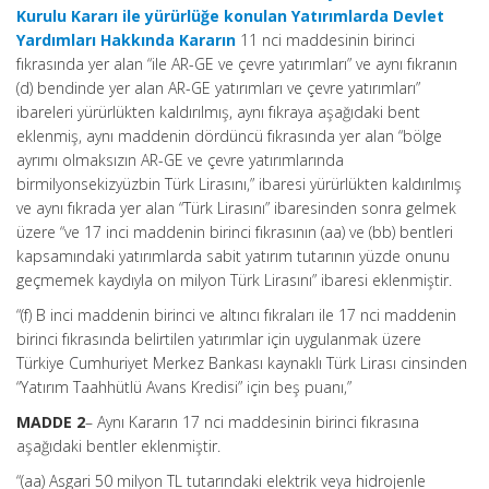
Kurulu Kararı ile yürürlüğe konulan Yatırımlarda Devlet
Yardımları Hakkında Kararın
11 nci maddesinin birinci
fıkrasında yer alan “ile AR-GE ve çevre yatırımları” ve aynı fıkranın
(d) bendinde yer alan AR-GE yatırımları ve çevre yatırımları”
ibareleri yürürlükten kaldırılmış, aynı fıkraya aşağıdaki bent
eklenmiş, aynı maddenin dördüncü fıkrasında yer alan “bölge
ayrımı olmaksızın AR-GE ve çevre yatırımlarında
birmilyonsekizyüzbin Türk Lirasını,” ibaresi yürürlükten kaldırılmış
ve aynı fıkrada yer alan “Türk Lirasını” ibaresinden sonra gelmek
üzere “ve 17 inci maddenin birinci fıkrasının (aa) ve (bb) bentleri
kapsamındaki yatırımlarda sabit yatırım tutarının yüzde onunu
geçmemek kaydıyla on milyon Türk Lirasını” ibaresi eklenmiştir.
“(f) B inci maddenin birinci ve altıncı fıkraları ile 17 nci maddenin
birinci fıkrasında belirtilen yatırımlar için uygulanmak üzere
Türkiye Cumhuriyet Merkez Bankası kaynaklı Türk Lirası cinsinden
“Yatırım Taahhütlü Avans Kredisi” için beş puanı,”
MADDE 2
– Aynı Kararın 17 nci maddesinin birinci fıkrasına
aşağıdaki bentler eklenmiştir.
“(aa) Asgari 50 milyon TL tutarındaki elektrik veya hidrojenle