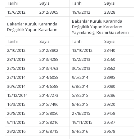
Tarihi
Sayısı
Tarihi
Sayısı
15/6/2012
2012/3305
19/6/2012
28328
Bakanlar Kurulu Kararında
Bakanlar Kurulu Kararında
Değişiklik Yapan Kararların
Değişiklik Yapan Kararların
Yayımlandığı Resmi Gazetenin
Tarihi
Sayısı
Tarihi
Sayısı
2/10/2012
2012/3802
13/10/2012
28440
28/1/2013
2013/4288
15/2/2013
28560
27/5/2013
2013/4763
30/5/2013
28662
27/1/2014
2014/6058
9/5/2014
28995
30/6/2014
2014/6588
6/8/2014
29080
15/12/2014
2014/7273
5/3/2015
29286
16/3/2015
2015/7496
8/4/2015
29320
20/8/2015
2015/8050
27/8/2015
29458
9/11/2015
2015/8216
19/11/2015
29537
29/2/2016
2016/8715
8/4/2016
29678