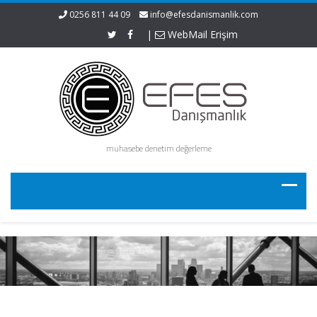
0256 811 44 09
info@efesdanismanlik.com
|
WebMail Erişim
muhasebe denetim değerleme