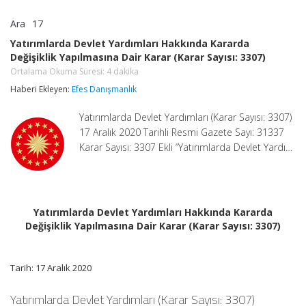
Ara
17
Yatırımlarda
yorumlar kapalı
Devlet
Yatırımlarda Devlet Yardımları Hakkında Kararda
Yardımları
Değişiklik Yapılmasına Dair Karar (Karar Sayısı: 3307)
Hakkında
Kararda
Ortalama Okuma Süresi:
4
dakika
Değişiklik
Haberi Ekleyen:
Efes Danışmanlık
Yapılmasına
Dair
Karar
Yatırımlarda Devlet Yardımları (Karar Sayısı: 3307)
(Karar
17 Aralık 2020 Tarihli Resmi Gazete Sayı: 31337
Sayısı:
Karar Sayısı: 3307 Ekli “Yatırımlarda Devlet Yardı…
3307)
Ortalama
Okuma
Süresi:
4
dakika
için
Yatırımlarda Devlet Yardımları Hakkında Kararda
Değişiklik Yapılmasına Dair Karar (Karar Sayısı: 3307)
Tarih: 17 Aralık 2020
Yatırımlarda Devlet Yardımları (Karar Sayısı: 3307)