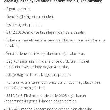
2020/ Ağustos ayı ve öncesi dönemlere ait, kesinleşmiş;
– Sigorta primleri,
– Genel Sağlık Sigortası primleri,
– İşsizlik sigorta primleri,
– 31.12.2020’den önce kesinleşen idari para cezaları,
– İş kazası, meslek hastalığı veya malullük sonucunda doğan rücu
alacakları,
– Yersiz ödenen gelir ve aylıklardan doğan alacaklar,
– Bağ-Kur sigortalılarının daha önce durdurulan hizmet
sürelerinin ihyası halinde doğan alacaklar,
– İsteğe Bağlı ve Topluluk sigortası primleri,
– Kanunun yayımı tarihinden önce asılları ödenmiş alacakların;
henüz ödenmemiş fer’ileri,
– 5510/Ek-5, Ek-6 ncı maddeleri ile 2925 sayılı Kanun
kapsamındaki sigortalılıklardan doğan primler,
– 6183/48. madde kapsamında taksitlendirilen alacaklar,