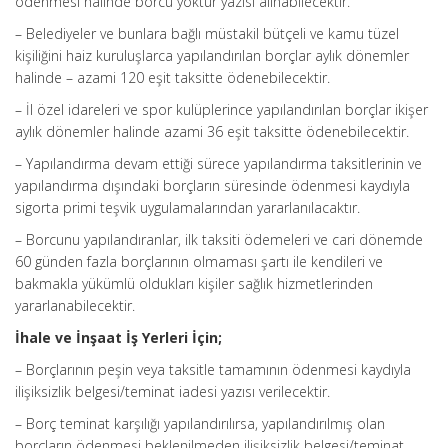
ödenmesi halinde borcu yoktur yazısı alınabilecektir.
– Belediyeler ve bunlara bağlı müstakil bütçeli ve kamu tüzel
kişiliğini haiz kuruluşlarca yapılandırılan borçlar aylık dönemler
halinde – azami 120 eşit taksitte ödenebilecektir.
– İl özel idareleri ve spor kulüplerince yapılandırılan borçlar ikişer
aylık dönemler halinde azami 36 eşit taksitte ödenebilecektir.
– Yapılandırma devam ettiği sürece yapılandırma taksitlerinin ve
yapılandırma dışındaki borçların süresinde ödenmesi kaydıyla
sigorta primi teşvik uygulamalarından yararlanılacaktır.
– Borcunu yapılandıranlar, ilk taksiti ödemeleri ve cari dönemde
60 günden fazla borçlarının olmaması şartı ile kendileri ve
bakmakla yükümlü oldukları kişiler sağlık hizmetlerinden
yararlanabilecektir.
İhale ve İnşaat İş Yerleri İçin;
– Borçlarının peşin veya taksitle tamamının ödenmesi kaydıyla
ilişiksizlik belgesi/teminat iadesi yazısı verilecektir.
– Borç teminat karşılığı yapılandırılırsa, yapılandırılmış olan
borçların ödenmesi beklenilmeden ilişiksizlik belgesi/teminat