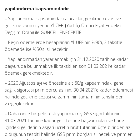
yapılandırma kapsamındadır.
– Yapılandırma kapsamındaki alacaklar, gecikme cezası ve
gecikme zammı yerine Yİ-ÜFE
(
Yurt İçi Üretici Fiyat Endeksi
Değişim Oranı) ile GÜNCELLENECEKTİR.
– Peşin ödemelerde hesaplanan Yİ-ÜFE’nin %90’ı, 2 taksitle
ödemede ise %50’si silinecektir.
– Yapılandırmadan yararlanmak için 31.12.2020 tarihine kadar
başvuruda bulunmak ve ilk taksiti en son 01.03.2021’e kadar
ödemek gerekmektedir.
– 2020 Ağustos ayı ve öncesine ait 60/g kapsamındaki genel
sağlık sigortası prim borcu aslının, 30.04.2021’e kadar ödenmesi
halinde gecikme cezası ve zammının tamamının tahsilinden
vazgeçilecektir.
– Daha önce hiç gelir testi yaptırmamış GSS sigortalılarının,
31.03.2021 tarihine kadar gelir testine başvurmaları ve hane
içindeki gelirlerinin asgari ücretin brüt tutarının üçte birinden az
olduğunun tespiti halinde GSS prim borçları silinecek ve primleri