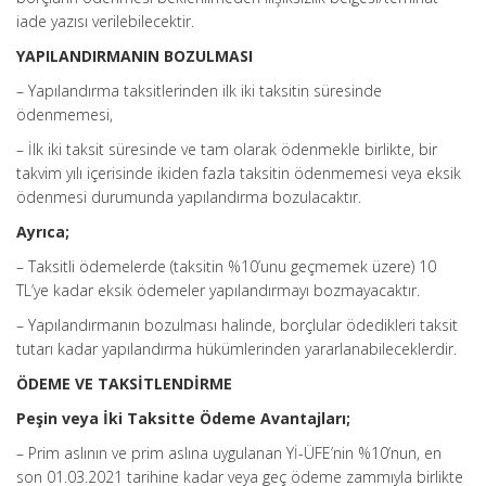
iade yazısı verilebilecektir.
YAPILANDIRMANIN BOZULMASI
– Yapılandırma taksitlerinden ilk iki taksitin süresinde
ödenmemesi,
– İlk iki taksit süresinde ve tam olarak ödenmekle birlikte, bir
takvim yılı içerisinde ikiden fazla taksitin ödenmemesi veya eksik
ödenmesi durumunda yapılandırma bozulacaktır.
Ayrıca;
– Taksitli ödemelerde (taksitin %10’unu geçmemek üzere) 10
TL’ye kadar eksik ödemeler yapılandırmayı bozmayacaktır.
– Yapılandırmanın bozulması halinde, borçlular ödedikleri taksit
tutarı kadar yapılandırma hükümlerinden yararlanabileceklerdir.
ÖDEME VE TAKSİTLENDİRME
Peşin veya İki Taksitte Ödeme Avantajları;
– Prim aslının ve prim aslına uygulanan Yİ-ÜFE’nin %10’nun, en
son 01.03.2021 tarihine kadar veya geç ödeme zammıyla birlikte