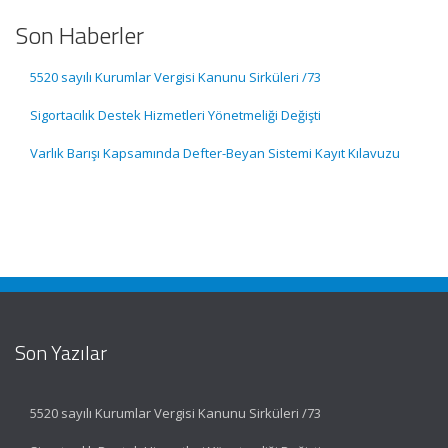
Son Haberler
5520 sayılı Kurumlar Vergisi Kanunu Sirküleri /73
Sigortacılık Destek Hizmetleri Yönetmeliği Değişti
Varlık Barışı Kapsamında Defter-Beyan Sistemi Kayıt Kılavuzu
Son Yazılar
5520 sayılı Kurumlar Vergisi Kanunu Sirküleri /73