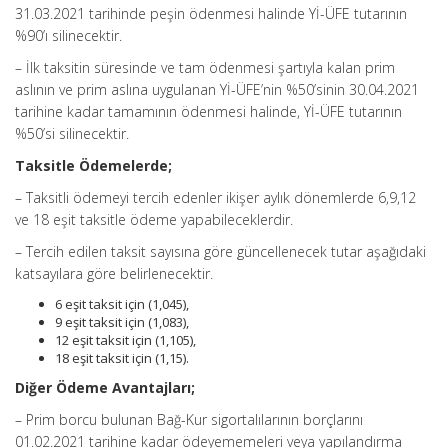
31.03.2021 tarihinde peşin ödenmesi halinde Yİ-ÜFE tutarının
%90’ı silinecektir.
– İlk taksitin süresinde ve tam ödenmesi şartıyla kalan prim
aslının ve prim aslına uygulanan Yİ-ÜFE’nin %50’sinin 30.04.2021
tarihine kadar tamamının ödenmesi halinde, Yİ-ÜFE tutarının
%50’si silinecektir.
Taksitle Ödemelerde;
– Taksitli ödemeyi tercih edenler ikişer aylık dönemlerde 6,9,12
ve 18 eşit taksitle ödeme yapabileceklerdir.
– Tercih edilen taksit sayısına göre güncellenecek tutar aşağıdaki
katsayılara göre belirlenecektir.
6 eşit taksit için (1,045),
9 eşit taksit için (1,083),
12 eşit taksit için (1,105),
18 eşit taksit için (1,15).
Diğer Ödeme Avantajları;
– Prim borcu bulunan Bağ-Kur sigortalılarının borçlarını
01.02.2021 tarihine kadar ödeyememeleri veya yapılandırma