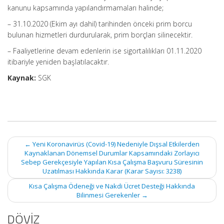
kanunu kapsamında yapılandırmamaları halinde;
– 31.10.2020 (Ekim ayı dahil) tarihinden önceki prim borcu
bulunan hizmetleri durdurularak, prim borçları silinecektir.
– Faaliyetlerine devam edenlerin ise sigortalılıkları 01.11.2020
itibariyle yeniden başlatılacaktır.
Kaynak:
SGK
Post
←
Yeni Koronavirüs (Covid-19) Nedeniyle Dışsal Etkilerden
navigation
Kaynaklanan Dönemsel Durumlar Kapsamındaki Zorlayıcı
Sebep Gerekçesiyle Yapılan Kısa Çalışma Başvuru Süresinin
Uzatılması Hakkında Karar (Karar Sayısı: 3238)
Kısa Çalışma Ödeneği ve Nakdi Ücret Desteği Hakkında
Bilinmesi Gerekenler
→
DÖVİZ