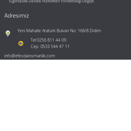
Sigortacılık Destek Hizmetleri Yönetmeliği Değişti
Adresimiz
Yeni Mahalle Atatürk Bulvarı No: 166/8 Didim
Tel:
0256 811 44 09
Cep: 0533 544 47 11
info@efesdanismanlik.com
Hızlı Menü
Ana Sayfa
Hakkımızda
Hizmetlerimiz
Güncel Mevzuat
İletişim
Mevzuat: Alomaliye.com
|
ABACIPARK
Web Hosting