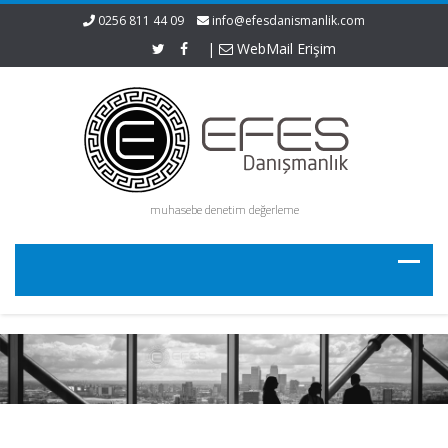
0256 811 44 09
info@efesdanismanlik.com
|
WebMail Erişim
muhasebe denetim değerleme