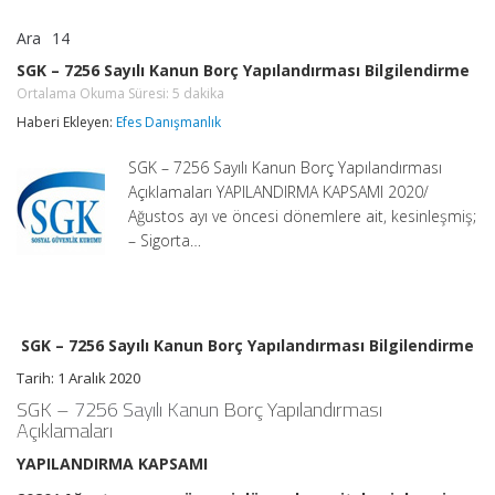
Ara
14
SGK
yorumlar kapalı
–
SGK – 7256 Sayılı Kanun Borç Yapılandırması Bilgilendirme
7256
Ortalama Okuma Süresi:
5
dakika
Sayılı
Kanun
Haberi Ekleyen:
Efes Danışmanlık
Borç
Yapılandırması
SGK – 7256 Sayılı Kanun Borç Yapılandırması
Bilgilendirme
Ortalama
Açıklamaları YAPILANDIRMA KAPSAMI 2020/
Okuma
Ağustos ayı ve öncesi dönemlere ait, kesinleşmiş;
Süresi:
5
– Sigorta…
dakika
için
SGK – 7256 Sayılı Kanun Borç Yapılandırması Bilgilendirme
Tarih: 1 Aralık 2020
SGK –
7256 Sayılı Kanun
Borç Yapılandırması
Açıklamaları
YAPILANDIRMA KAPSAMI