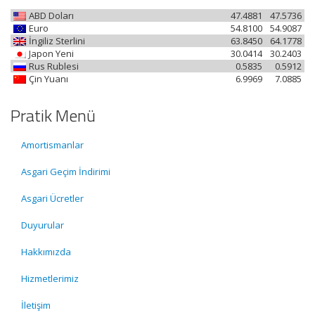
ABD Doları
47.4881
47.5736
Euro
54.8100
54.9087
İngiliz Sterlini
63.8450
64.1778
Japon Yeni
30.0414
30.2403
Rus Rublesi
0.5835
0.5912
Çin Yuanı
6.9969
7.0885
Pratik Menü
Amortismanlar
Asgari Geçim İndirimi
Asgari Ücretler
Duyurular
Hakkımızda
Hizmetlerimiz
İletişim