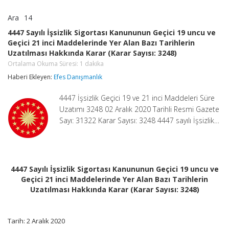
Ara
14
4447
yorumlar kapalı
Sayılı
4447 Sayılı İşsizlik Sigortası Kanununun Geçici 19 uncu ve
İşsizlik
Geçici 21 inci Maddelerinde Yer Alan Bazı Tarihlerin
Sigortası
Uzatılması Hakkında Karar (Karar Sayısı: 3248)
Kanununun
Geçici
Ortalama Okuma Süresi:
1
dakika
19
Haberi Ekleyen:
Efes Danışmanlık
uncu
ve
Geçici
4447 İşsizlik Geçici 19 ve 21 inci Maddeleri Süre
21
Uzatımı 3248 02 Aralık 2020 Tarihli Resmi Gazete
inci
Sayı: 31322 Karar Sayısı: 3248 4447 sayılı İşsizlik…
Maddelerinde
Yer
Alan
Bazı
Tarihlerin
Uzatılması
4447 Sayılı İşsizlik Sigortası Kanununun Geçici 19 uncu ve
Hakkında
Geçici 21 inci Maddelerinde Yer Alan Bazı Tarihlerin
Karar
Uzatılması Hakkında Karar (Karar Sayısı: 3248)
(Karar
Sayısı:
3248)
Ortalama
Tarih: 2 Aralık 2020
Okuma