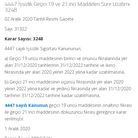
Süresi:
4447 İşsizlik Geçici 19 ve 21 inci Maddeleri Süre Uzatımı
1
3248
dakika
için
02 Aralık 2020 Tarihli Resmi Gazete
Sayı: 31322
Karar Sayısı: 3248
4447 sayılı İşsizlik Sigortası Kanununun;
a) Geçici 19 uncu maddesinin birinci ve onuncu fıkralarında yer
alan 31/12/2020 tarihlerinin 31/12/2022 tarihine ve ikinci
fıkrasında yer alan 2020 yılının 2022 yılına kadar uzatılmasına,
b) Geçici 21 inci maddesinin üçüncü fıkrasında yer alan 2020
yılının 2022 yılına kadar ve yedinci fıkrasında yer alan 31/12/2020
tarihinin 31/12/2022 tarihine kadar uzatılmasına,
4447 sayılı Kanunun
geçici 19 uncu maddesinin onaltıncı fıkrası
ile geçici 21 inci maddesinin dokuzuncu fıkrası gereğince karar
verilmiştir.
1 Aralık 2020