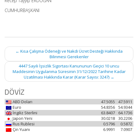
Recep Tayyip ERDOĞAN
CUMHURBAŞKANI
Post
←
Kısa Çalışma Ödeneği ve Nakdi Ücret Desteği Hakkında
navigation
Bilinmesi Gerekenler
4447 Sayılı İşsizlik Sigortası Kanununun Geçici 10 uncu
Maddesinin Uygulanma Süresinin 31/12/2022 Tarihine Kadar
Uzatılması Hakkında Karar (Karar Sayısı: 3247)
→
DÖVİZ
ABD Doları
47.5055
47.5911
Euro
54.8356
54.9344
İngiliz Sterlini
63.8407
64.1736
Japon Yeni
30.0218
30.2206
Rus Rublesi
0.5796
0.5872
Çin Yuanı
6.9991
7.0907