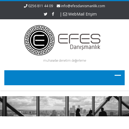
0256 811 44 09
info@efesdanismanlik.com
|
WebMail Erişim
muhasebe denetim değerleme