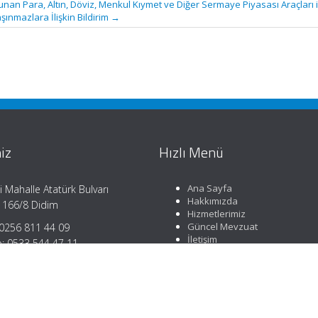
unan Para, Altın, Döviz, Menkul Kıymet ve Diğer Sermaye Piyasası Araçları i
şınmazlara İlişkin Bildirim
→
iz
Hızlı Menü
Ana Sayfa
i Mahalle Atatürk Bulvarı
Hakkımızda
 166/8 Didim
Hizmetlerimiz
Güncel Mevzuat
0256 811 44 09
İletişim
: 0533 544 47 11
danismanlik.com