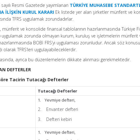
40 sayılı Resmi Gazetede yayımlanan
TÜRKİYE MUHASEBE STANDART
 İLİŞKİN KURUL KARARI
Ek listede yer alan şirketler münferit ve ko
masında TFRS uygulamak zorundadırlar.
 münferit ve konsolide finansal tablolarının hazırlanmasında Türkiye F
) uygulamak zorunda olmayan kurum, kuruluş ve işletmelerin münferit 
n hazırlanmasında BOBİ FRS’yi uygulaması zorunludur. Ancak söz konus
ı olarak TFRS’leri uygulayabileceklerdir.
masında, ayrıca bu düzenlemelerin dikkate alınması gerekmektedir.
LAN DEFTERLER
öre Tacirin Tutacağı Defterler
Tutacağı Defterler
1. Yevmiye defteri,
2. Envanter defteri
3. Defteri kebiri
1. Yevmiye defteri,