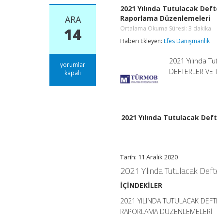
2021 Yılında Tutulacak Deft
ARA
Raporlama Düzenlemeleri
Ortalama Okuma Süresi:
3
dakika
14
Haberi Ekleyen:
Efes Danışmanlık
2021 Yılında T
2021
yorumlar
DEFTERLER VE 
Yılında
kapalı
Tutulacak
Defterler
ve
Tasdik
Durumları,
2021 Yılında Tutulacak Deft
e-
Defter,
Defter
Beyan
Sistemi
Tarih: 11 Aralık 2020
ve
2021 Yılında Tutulacak Deft
Finansal
Raporlama
İÇİNDEKİLER
Düzenlemeleri
Ortalama
2021 YILINDA TUTULACAK DEFT
Okuma
Süresi:
RAPORLAMA DÜZENLEMELERİ
3