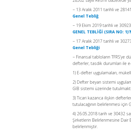
28502 sayılı Resmi Gazetede 
− 13 Aralık 2011 tarihli ve 28
Genel Tebliğ
− 19 Ekim 2019 tarihli ve 3092
GENEL TEBLİĞİ (SIRA NO: 1)
− 17 Aralık 2017 tarihli ve 30
Genel Tebliği
− Finansal tabloların TFRS’ye 
defterler, tasdik durumları ile 
1) E-defter uygulamaları, mükelle
2) Defter beyan sistemi uygulam
GİB sistemi üzerinde tutulmakt
3) Ticari kazanca ilişkin defterl
tutulacağının belirlenmesi için G
4) 26.05.2018 tarih ve 30432 s
Şirketlerin Belirlenmesine Dair
belirlenmiştir.