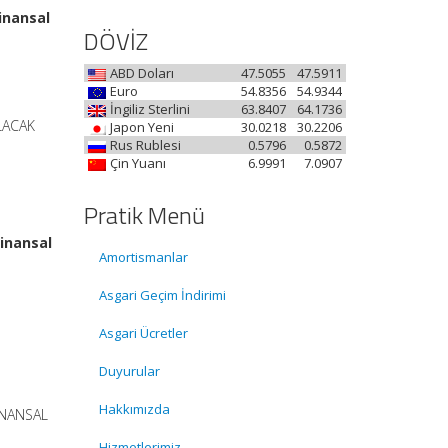
inansal
DÖVİZ
ABD Doları
47.5055
47.5911
Euro
54.8356
54.9344
İngiliz Sterlini
63.8407
64.1736
ULACAK
Japon Yeni
30.0218
30.2206
Rus Rublesi
0.5796
0.5872
Çin Yuanı
6.9991
7.0907
Pratik Menü
Finansal
Amortismanlar
Asgari Geçim İndirimi
Asgari Ücretler
Duyurular
Hakkımızda
İNANSAL
Hizmetlerimiz