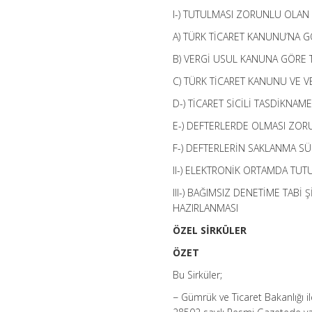
dakika
I-) TUTULMASI ZORUNLU OLAN
için
A) TÜRK TİCARET KANUNU’NA G
B) VERGİ USUL KANUNA GÖRE 
C) TÜRK TİCARET KANUNU VE 
D-) TİCARET SİCİLİ TASDİKNAM
E-) DEFTERLERDE OLMASI ZOR
F-) DEFTERLERİN SAKLANMA SÜ
II-) ELEKTRONİK ORTAMDA TUT
III-) BAĞIMSIZ DENETİME TABİ
HAZIRLANMASI
ÖZEL SİRKÜLER
ÖZET
Bu Sirküler;
− Gümrük ve Ticaret Bakanlığı il