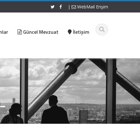
|
WebMail Erişim
nlar
Güncel Mevzuat
İletişim