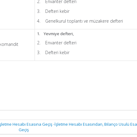
2. Envanter defteri
3. Defteri kebir
4. Genelkurul toplantı ve müzakere defteri
1. Yevmiye defteri,
2. Envanter defteri
 komandit
3. Defteri kebir
İşletme Hesabı Esasına Geçiş -İşletme Hesabı Esasından, Bilanço Usulü Es
Geçiş