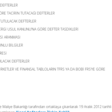
 DEFTERLER
ÖRE TACİRİN TUTACAĞI DEFTERLER
TUTULACAK DEFTERLER
VERGİ USUL KANUNU’NA GÖRE DEFTER TASDİKLERİ
ESİ ARANMASI
UNLU BİLGİLER
RESİ
ULACAK DEFTERLER
 ŞİRKETLER VE FİNANSAL TABLOLARIN TFRS YA DA BOBİ FRS’YE GÖRE
e Maliye Bakanlığı tarafından ortaklaşa çıkarılarak 19 Aralık 2012 tarihli