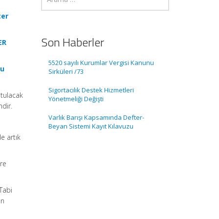
ter
Son Haberler
ER
5520 sayılı Kurumlar Vergisi Kanunu
nu
Sirküleri /73
Sigortacılık Destek Hizmetleri
utulacak
Yönetmeliği Değişti
ndir.
Varlık Barışı Kapsamında Defter-
Beyan Sistemi Kayıt Kılavuzu
e artık
öre
Tabi
en