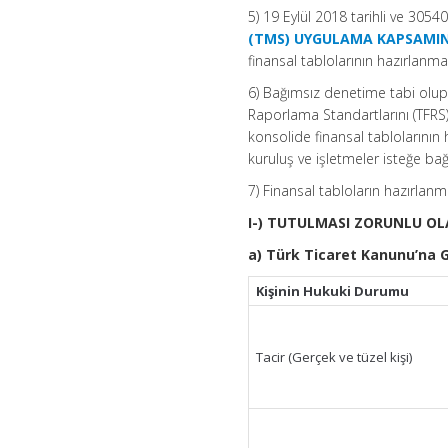
5) 19 Eylül 2018 tarihli ve 305
(TMS) UYGULAMA KAPSAMINA
finansal tablolarının hazırlan
6) Bağımsız denetime tabi olup,
Raporlama Standartlarını (TFRS
konsolide finansal tablolarını
kuruluş ve işletmeler isteğe bağl
7) Finansal tabloların hazırlan
I-) TUTULMASI ZORUNLU O
a) Türk Ticaret Kanunu’na G
Kişinin Hukuki Durumu
Tacir (Gerçek ve tüzel kişi)