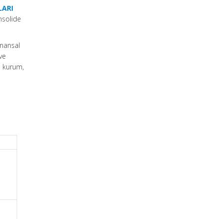
LARI
nsolide
inansal
ve
u kurum,