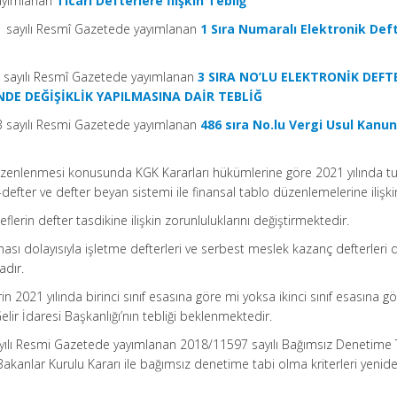
yayımlanan
Ticari Defterlere İlişkin Tebliğ
141 sayılı Resmî Gazetede yayımlanan
1 Sıra Numaralı Elektronik Def
3 sayılı Resmî Gazetede yayımlanan
3 SIRA NO’LU ELEKTRONİK DEFT
’NDE DEĞİŞİKLİK YAPILMASINA DAİR TEBLİĞ
273 sayılı Resmi Gazetede yayımlanan
486 sıra No.lu Vergi Usul Kanu
düzenlenmesi konusunda KGK Kararları hükümlerine göre 2021 yılında t
e-defter ve defter beyan sistemi ile finansal tablo düzenlemelerine ilişki
flerin defter tasdikine ilişkin zorunluluklarını değiştirmektedir.
ası dolayısıyla işletme defterleri ve serbest meslek kazanç defterleri d
adır.
erin 2021 yılında birinci sınıf esasına göre mi yoksa ikinci sınıf esasına g
elir İdaresi Başkanlığı’nın tebliği beklenmektedir.
ayılı Resmi Gazetede yayımlanan 2018/11597 sayılı Bağımsız Denetime 
 Bakanlar Kurulu Kararı ile bağımsız denetime tabi olma kriterleri yenid