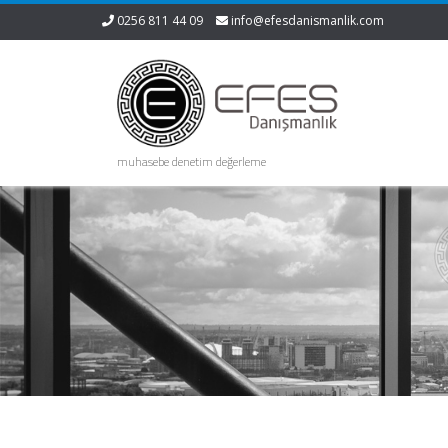
0256 811 44 09
info@efesdanismanlik.com
muhasebe denetim değerleme