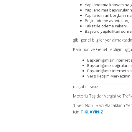
Yapılandırma kapsamına gi
Yapılandırma başvuruların
Yapılandırılan borçların n
Peşin ödeme avantajları,
Taksit ile ödeme imkanı,
Başvuru yapıldıktan sonr
gibi genel bilgiler yer almaktadır
Kanunun ve Genel Tebliğin uygula
Başkanlığımızın internet
Başkanlığımız doğrulanm
Başkanlığımız internet sa
Vergi İletişim Merkezinin
ulaşabilirsiniz.
Motorlu Taşıtlar Vergisi ve Tra
1 Seri No.lu Bazı Alacakların Y
için
TIKLAYINIZ