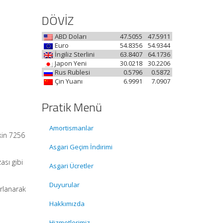
DÖVİZ
ABD Doları
47.5055
47.5911
Euro
54.8356
54.9344
İngiliz Sterlini
63.8407
64.1736
Japon Yeni
30.0218
30.2206
Rus Rublesi
0.5796
0.5872
Çin Yuanı
6.9991
7.0907
Pratik Menü
Amortismanlar
kin 7256
Asgari Geçim İndirimi
ası gibi
Asgari Ücretler
Duyurular
ırlanarak
Hakkımızda
Hizmetlerimiz