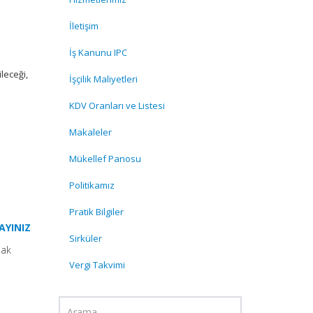
İletişim
İş Kanunu IPC
leceği,
İşçilik Maliyetleri
KDV Oranları ve Listesi
Makaleler
Mükellef Panosu
Politikamız
Pratik Bilgiler
AYINIZ
Sirküler
mak
Vergi Takvimi