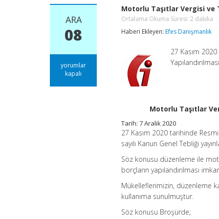
Motorlu Taşıtlar Vergisi ve 
ARA
Ortalama Okuma Süresi:
2
dakika
08
Haberi Ekleyen:
Efes Danışmanlık
27 Kasım 2020 t
Yapılandırılmas
Motorlu
yorumlar
Taşıtlar
kapalı
Vergisi
ve
Trafik
Para
Motorlu Taşıtlar Ver
Cezası
Borçlarının
Tarih: 7 Aralık 2020
Yapılandırılması
27 Kasım 2020 tarihinde Resmi G
Broşürü
sayılı Kanun Genel Tebliği yayınl
Ortalama
Okuma
Söz konusu düzenleme ile motorlu
Süresi:
2
borçların yapılandırılması imkanı
dakika
için
Mükelleflerimizin, düzenleme ka
kullanıma sunulmuştur.
Söz konusu Broşürde;