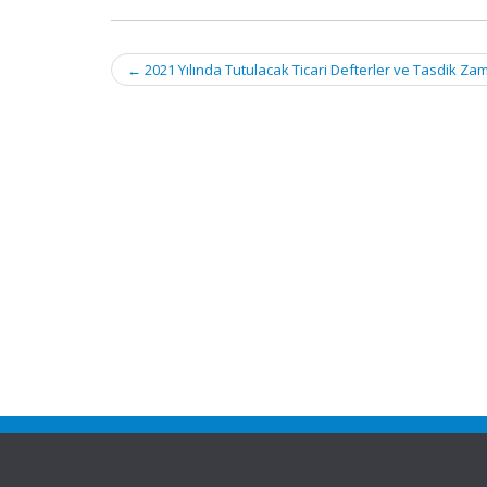
Post
←
2021 Yılında Tutulacak Ticari Defterler ve Tasdik Za
navigation