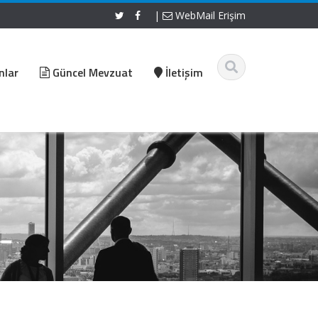
|
WebMail Erişim
nlar
Güncel Mevzuat
İletişim