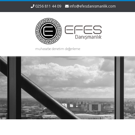
0256 811 44 09
info@efesdanismanlik.com
muhasebe denetim değerleme