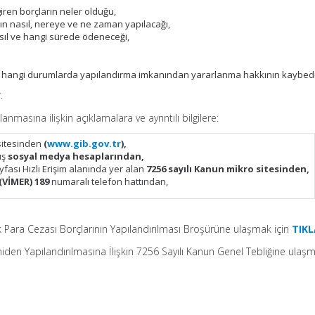
ren borçların neler olduğu,
ın nasıl, nereye ve ne zaman yapılacağı,
asıl ve hangi sürede ödeneceği,
a hangi durumlarda yapılandırma imkanından yararlanma hakkının kaybedi
.
nmasına ilişkin açıklamalara ve ayrıntılı bilgilere:
 sitesinden
(
www.gib.gov.tr
),
ış
sosyal medya hesaplarından,
yfası Hızlı Erişim alanında yer alan
7256 sayılı Kanun mikro sitesinden,
(VİMER) 189
numaralı telefon hattından,
fik Para Cezası Borçlarının Yapılandırılması Broşürüne ulaşmak için
TIKL
eniden Yapılandırılmasına İlişkin 7256 Sayılı Kanun Genel Tebliğine ulaş