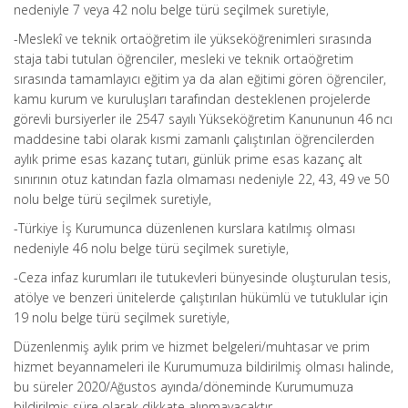
nedeniyle 7 veya 42 nolu belge türü seçilmek suretiyle,
-Meslekî ve teknik ortaöğretim ile yükseköğrenimleri sırasında
staja tabi tutulan öğrenciler, mesleki ve teknik ortaöğretim
sırasında tamamlayıcı eğitim ya da alan eğitimi gören öğrenciler,
kamu kurum ve kuruluşları tarafından desteklenen projelerde
görevli bursiyerler ile 2547 sayılı Yükseköğretim Kanununun 46 ncı
maddesine tabi olarak kısmi zamanlı çalıştırılan öğrencilerden
aylık prime esas kazanç tutarı, günlük prime esas kazanç alt
sınırının otuz katından fazla olmaması nedeniyle 22, 43, 49 ve 50
nolu belge türü seçilmek suretiyle,
-Türkiye İş Kurumunca düzenlenen kurslara katılmış olması
nedeniyle 46 nolu belge türü seçilmek suretiyle,
-Ceza infaz kurumları ile tutukevleri bünyesinde oluşturulan tesis,
atölye ve benzeri ünitelerde çalıştırılan hükümlü ve tutuklular için
19 nolu belge türü seçilmek suretiyle,
Düzenlenmiş aylık prim ve hizmet belgeleri/muhtasar ve prim
hizmet beyannameleri ile Kurumumuza bildirilmiş olması halinde,
bu süreler 2020/Ağustos ayında/döneminde Kurumumuza
bildirilmiş süre olarak dikkate alınmayacaktır.