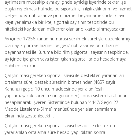
ayrılmasını müteakip aynı ay içinde ayrıldığı işyerinde tekrar işe
başlamış olması halinde, bu sigortalı için ilgili aylık prim ve hizmet
belgesinde/muhtasar ve prim hizmet beyannamesinde iki ayrı
kayıt yer almakla birlikte, sigortalı sayısının tespitinde bu
nitelikteki kayıtlardan mükerrer olanlar dikkate alınmayacaktır.
Ay içinde 17256 kanun numarası seçilmek suretiyle düzenlenmiş
olan aylık prim ve hizmet belgesi/muhtasar ve prim hizmet
beyannamesi ile Kuruma bildirilmiş sigortalı sayısının tespitinde,
ay içinde işe giren veya işten çıkan sigortalılar da hesaplamaya
dahil edilecektir.
Çalıştırılması gereken sigortalı sayısı ile destekten yararlanılan
ortalama süre, destek süresinin bitmesinden (4857 sayılı
Kanunun geçici 10 uncu maddesinde yer alan fesih
yapılamayacak sürenin son gününden) sonra sistem tarafından
hesaplanarak İşveren Sisteminde bulunan “4447/Geçici 27.
Madde Listeleme-Silme” menüsünde yer alan tanımlama
ekranında gösterilecektir.
Çalıştırılması gereken sigortalı sayısı hesabı ile destekten
yararlanılan ortalama süre hesabı yapıldıktan sonra