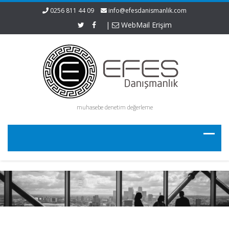
0256 811 44 09
info@efesdanismanlik.com
|
WebMail Erişim
muhasebe denetim değerleme