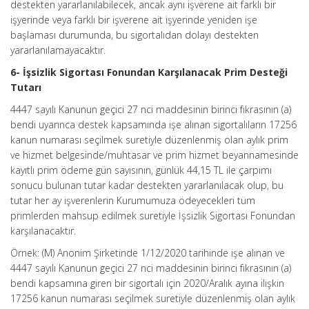
destekten yararlanılabilecek, ancak aynı işverene ait farklı bir
işyerinde veya farklı bir işverene ait işyerinde yeniden işe
başlaması durumunda, bu sigortalıdan dolayı destekten
yararlanılamayacaktır.
6- İşsizlik Sigortası Fonundan Karşılanacak Prim Desteği
Tutarı
4447 sayılı Kanunun geçici 27 nci maddesinin birinci fıkrasının (a)
bendi uyarınca destek kapsamında işe alınan sigortalıların 17256
kanun numarası seçilmek suretiyle düzenlenmiş olan aylık prim
ve hizmet belgesinde/muhtasar ve prim hizmet beyannamesinde
kayıtlı prim ödeme gün sayısının, günlük 44,15 TL ile çarpımı
sonucu bulunan tutar kadar destekten yararlanılacak olup, bu
tutar her ay işverenlerin Kurumumuza ödeyecekleri tüm
primlerden mahsup edilmek suretiyle İşsizlik Sigortası Fonundan
karşılanacaktır.
Örnek: (M) Anonim Şirketinde 1/12/2020 tarihinde işe alınan ve
4447 sayılı Kanunun geçici 27 nci maddesinin birinci fıkrasının (a)
bendi kapsamına giren bir sigortalı için 2020/Aralık ayına ilişkin
17256 kanun numarası seçilmek suretiyle düzenlenmiş olan aylık