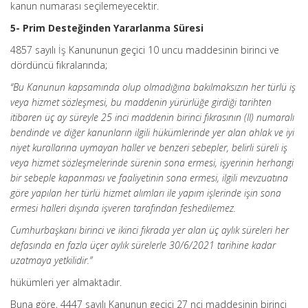
kanun numarası seçilemeyecektir.
5- Prim Desteğinden Yararlanma Süresi
4857 sayılı İş Kanununun geçici 10 uncu maddesinin birinci ve
dördüncü fıkralarında;
“Bu Kanunun kapsamında olup olmadığına bakılmaksızın her türlü iş
veya hizmet sözleşmesi, bu maddenin yürürlüğe girdiği tarihten
itibaren üç ay süreyle 25 inci maddenin birinci fıkrasının (II) numaralı
bendinde ve diğer kanunların ilgili hükümlerinde yer alan ahlak ve iyi
niyet kurallarına uymayan haller ve benzeri sebepler, belirli süreli iş
veya hizmet sözleşmelerinde sürenin sona ermesi, işyerinin herhangi
bir sebeple kapanması ve faaliyetinin sona ermesi, ilgili mevzuatına
göre yapılan her türlü hizmet alımları ile yapım işlerinde işin sona
ermesi halleri dışında işveren tarafından feshedilemez.
Cumhurbaşkanı birinci ve ikinci fıkrada yer alan üç aylık süreleri her
defasında en fazla üçer aylık sürelerle 30/6/2021 tarihine kadar
uzatmaya yetkilidir.”
hükümleri yer almaktadır.
Buna göre, 4447 sayılı Kanunun geçici 27 nci maddesinin birinci