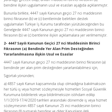
bendine ilişkin uygulamanın usul ve esasları aşağıda açıklanmıştır.
Bununla birlikte, 4447 sayılı Kanunun geçici 27 nci maddesinin
birinci fıkrasının (b) ve (c) bentlerinde belirtilen destek
uygulamaları Türkiye İş Kurumu tarafından yürütüleceğinden bu
Genelgede 4447 sayılı Kanunun geçici 27 nci maddesinin birinci
fıkrasının (b) ve (c) bentlerine ilişkin açıklamalara yer verilmemiştir.
2- 4447 Sayılı Kanunun Geçici 27 nci Maddesinin Birinci
Fıkrasının (a) Bendinde Yer Alan Prim Desteğinden
Yararlanılmasına ilişkin Usul ve Esaslar
4447 sayılı Kanunun geçici 27 nci maddesinin birinci fıkrasının (a)
bendinde yer alan prim desteğinden yararlanılabilmesi için,
Sigortalı yönünden;
a) 4857 sayılı Kanun kapsamında olup olmadığına bakılmaksızın
her türlü iş veya hizmet sözleşmesiyle hizmetleri Sosyal Güvenlik
Kurumuna bildirilerek veya bildirilmeksizin istihdam edilip
1/1/2019-17/4/2020 tarihleri arasındaki dönemde iş veya hizmet
sözleşmesinin 4857 sayılı Kanunun 25 inci maddesinin birinci
fikrasının (II) numaralı bendine ve diğer Kanunların ilgili