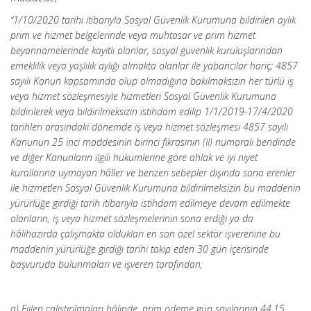
“1/10/2020 tarihi itibarıyla Sosyal Güvenlik Kurumuna bildirilen aylık
prim ve hizmet belgelerinde veya muhtasar ve prim hizmet
beyannamelerinde kayıtlı olanlar, sosyal güvenlik kuruluşlarından
emeklilik veya yaşlılık aylığı almakta olanlar ile yabancılar hariç; 4857
sayılı Kanun kapsamında olup olmadığına bakılmaksızın her türlü iş
veya hizmet sözleşmesiyle hizmetleri Sosyal Güvenlik Kurumuna
bildirilerek veya bildirilmeksizin istihdam edilip 1/1/2019-17/4/2020
tarihleri arasındaki dönemde iş veya hizmet sözleşmesi 4857 sayılı
Kanunun 25 inci maddesinin birinci fıkrasının (II) numaralı bendinde
ve diğer Kanunların ilgili hükümlerine göre ahlak ve iyi niyet
kurallarına uymayan hâller ve benzeri sebepler dışında sona erenler
ile hizmetleri Sosyal Güvenlik Kurumuna bildirilmeksizin bu maddenin
yürürlüğe girdiği tarih itibarıyla istihdam edilmeye devam edilmekte
olanların, iş veya hizmet sözleşmelerinin sona erdiği ya da
hâlihazırda çalışmakta oldukları en son özel sektör işverenine bu
maddenin yürürlüğe girdiği tarihi takip eden 30 gün içerisinde
başvuruda bulunmaları ve işveren tarafından;
a) Fiilen çalıştırılmaları hâlinde, prim ödeme gün sayılarının 44,15