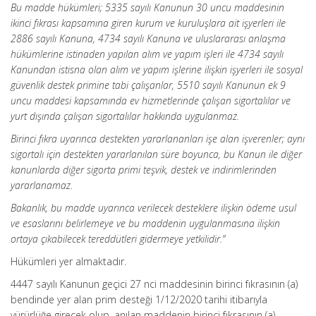
Bu madde hükümleri; 5335 sayılı Kanunun 30 uncu maddesinin
ikinci fıkrası kapsamına giren kurum ve kuruluşlara ait işyerleri ile
2886 sayılı Kanuna, 4734 sayılı Kanuna ve uluslararası anlaşma
hükümlerine istinaden yapılan alım ve yapım işleri ile 4734 sayılı
Kanundan istisna olan alım ve yapım işlerine ilişkin işyerleri ile sosyal
güvenlik destek primine tabi çalışanlar, 5510 sayılı Kanunun ek 9
uncu maddesi kapsamında ev hizmetlerinde çalışan sigortalılar ve
yurt dışında çalışan sigortalılar hakkında uygulanmaz.
Birinci fıkra uyarınca destekten yararlananları işe alan işverenler; aynı
sigortalı için destekten yararlanılan süre boyunca, bu Kanun ile diğer
kanunlarda diğer sigorta primi teşvik, destek ve indirimlerinden
yararlanamaz.
Bakanlık, bu madde uyarınca verilecek desteklere ilişkin ödeme usul
ve esaslarını belirlemeye ve bu maddenin uygulanmasına ilişkin
ortaya çıkabilecek tereddütleri gidermeye yetkilidir.”
Hükümleri yer almaktadır.
4447 sayılı Kanunun geçici 27 nci maddesinin birinci fıkrasının (a)
bendinde yer alan prim desteği 1/12/2020 tarihi itibarıyla
yürürlüğe girecek olup, anılan maddenin birinci fıkrasının (a)