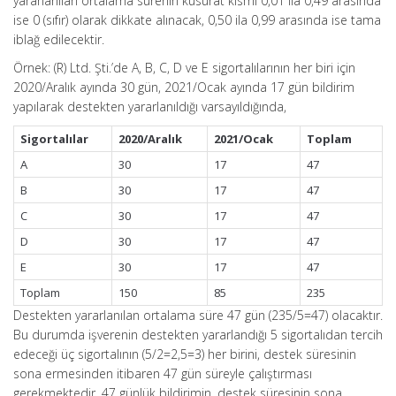
yararlanılan ortalama sürenin küsurat kısmı 0,01 ila 0,49 arasında
ise 0 (sıfır) olarak dikkate alınacak, 0,50 ila 0,99 arasında ise tama
iblağ edilecektir.
Örnek: (R) Ltd. Şti.’de A, B, C, D ve E sigortalılarının her biri için
2020/Aralık ayında 30 gün, 2021/Ocak ayında 17 gün bildirim
yapılarak destekten yararlanıldığı varsayıldığında,
Sigortalılar
2020/Aralık
2021/Ocak
Toplam
A
30
17
47
B
30
17
47
C
30
17
47
D
30
17
47
E
30
17
47
Toplam
150
85
235
Destekten yararlanılan ortalama süre 47 gün (235/5=47) olacaktır.
Bu durumda işverenin destekten yararlandığı 5 sigortalıdan tercih
edeceği üç sigortalının (5/2=2,5=3) her birini, destek süresinin
sona ermesinden itibaren 47 gün süreyle çalıştırması
gerekmektedir. 47 günlük bildirimin, destek süresinin sona