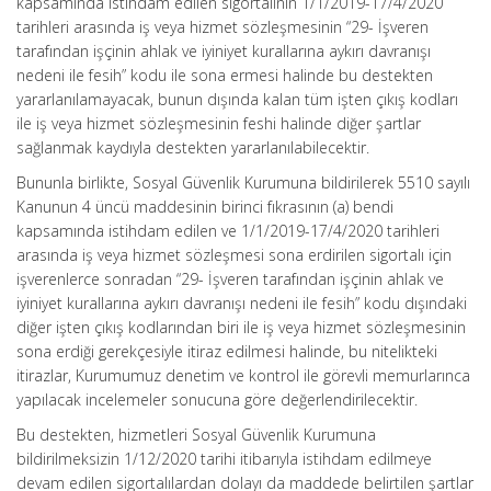
kapsamında istihdam edilen sigortalının 1/1/2019-17/4/2020
tarihleri arasında iş veya hizmet sözleşmesinin “29- İşveren
tarafından işçinin ahlak ve iyiniyet kurallarına aykırı davranışı
nedeni ile fesih” kodu ile sona ermesi halinde bu destekten
yararlanılamayacak, bunun dışında kalan tüm işten çıkış kodları
ile iş veya hizmet sözleşmesinin feshi halinde diğer şartlar
sağlanmak kaydıyla destekten yararlanılabilecektir.
Bununla birlikte, Sosyal Güvenlik Kurumuna bildirilerek 5510 sayılı
Kanunun 4 üncü maddesinin birinci fıkrasının (a) bendi
kapsamında istihdam edilen ve 1/1/2019-17/4/2020 tarihleri
arasında iş veya hizmet sözleşmesi sona erdirilen sigortalı için
işverenlerce sonradan “29- İşveren tarafından işçinin ahlak ve
iyiniyet kurallarına aykırı davranışı nedeni ile fesih” kodu dışındaki
diğer işten çıkış kodlarından biri ile iş veya hizmet sözleşmesinin
sona erdiği gerekçesiyle itiraz edilmesi halinde, bu nitelikteki
itirazlar, Kurumumuz denetim ve kontrol ile görevli memurlarınca
yapılacak incelemeler sonucuna göre değerlendirilecektir.
Bu destekten, hizmetleri Sosyal Güvenlik Kurumuna
bildirilmeksizin 1/12/2020 tarihi itibarıyla istihdam edilmeye
devam edilen sigortalılardan dolayı da maddede belirtilen şartlar