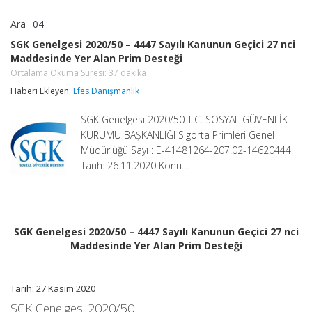
Ara
04
SGK
yorumlar kapalı
Genelgesi
SGK Genelgesi 2020/50 – 4447 Sayılı Kanunun Geçici 27 nci
2020/50
Maddesinde Yer Alan Prim Desteği
–
4447
Ortalama Okuma Süresi:
37
dakika
Sayılı
Haberi Ekleyen:
Efes Danışmanlık
Kanunun
Geçici
27
SGK Genelgesi 2020/50 T.C. SOSYAL GÜVENLİK
nci
KURUMU BAŞKANLIĞI Sigorta Primleri Genel
Maddesinde
Müdürlüğü Sayı : E-41481264-207.02-14620444
Yer
Tarih: 26.11.2020 Konu…
Alan
Prim
Desteği
Ortalama
Okuma
Süresi:
37
SGK Genelgesi 2020/50 – 4447 Sayılı Kanunun Geçici 27 nci
dakika
Maddesinde Yer Alan Prim Desteği
için
Tarih: 27 Kasım 2020
SGK Genelgesi 2020/50