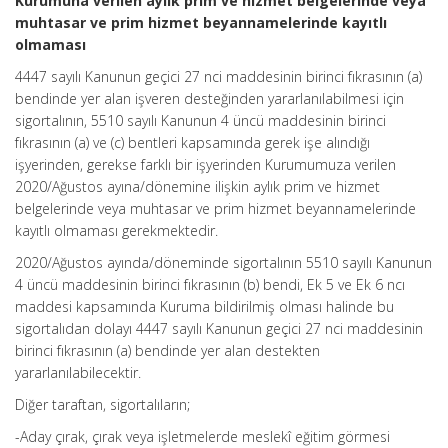
Kurumuna verilen aylık prim ve hizmet belgelerinde veya
muhtasar ve prim hizmet beyannamelerinde kayıtlı
olmaması
4447 sayılı Kanunun geçici 27 nci maddesinin birinci fıkrasının (a)
bendinde yer alan işveren desteğinden yararlanılabilmesi için
sigortalının, 5510 sayılı Kanunun 4 üncü maddesinin birinci
fıkrasının (a) ve (c) bentleri kapsamında gerek işe alındığı
işyerinden, gerekse farklı bir işyerinden Kurumumuza verilen
2020/Ağustos ayına/dönemine ilişkin aylık prim ve hizmet
belgelerinde veya muhtasar ve prim hizmet beyannamelerinde
kayıtlı olmaması gerekmektedir.
2020/Ağustos ayında/döneminde sigortalının 5510 sayılı Kanunun
4 üncü maddesinin birinci fıkrasının (b) bendi, Ek 5 ve Ek 6 ncı
maddesi kapsamında Kuruma bildirilmiş olması halinde bu
sigortalıdan dolayı 4447 sayılı Kanunun geçici 27 nci maddesinin
birinci fıkrasının (a) bendinde yer alan destekten
yararlanılabilecektir.
Diğer taraftan, sigortalıların;
-Aday çırak, çırak veya işletmelerde meslekî eğitim görmesi