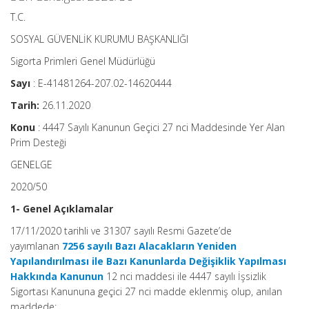
T.C.
SOSYAL GÜVENLİK KURUMU BAŞKANLIĞI
Sigorta Primleri Genel Müdürlüğü
Sayı
: E-41481264-207.02-14620444
Tarih:
26.11.2020
Konu
: 4447 Sayılı Kanunun Geçici 27 nci Maddesinde Yer Alan
Prim Desteği
GENELGE
2020/50
1- Genel Açıklamalar
17/11/2020 tarihli ve 31307 sayılı Resmi Gazete’de
yayımlanan
7256 sayılı Bazı Alacakların Yeniden
Yapılandırılması ile Bazı Kanunlarda Değişiklik Yapılması
Hakkında Kanunun
12 nci maddesi ile 4447 sayılı İşsizlik
Sigortası Kanununa geçici 27 nci madde eklenmiş olup, anılan
maddede;