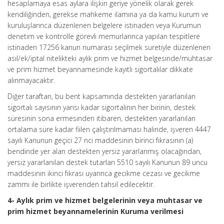
hesaplamaya esas aylara ilişkin geriye yönelik olarak gerek
kendiliğinden, gerekse mahkeme ilamına ya da kamu kurum ve
kuruluşlarınca düzenlenen belgelere istinaden veya Kurumun
denetim ve kontrolle görevli memurlarınca yapılan tespitlere
istinaden 17256 kanun numarası seçilmek suretiyle düzenlenen
asıl/ek/iptal nitelikteki aylık prim ve hizmet belgesinde/muhtasar
ve prim hizmet beyannamesinde kayıtlı sigortalılar dikkate
alınmayacaktır.
Diğer taraftan, bu bent kapsamında destekten yararlanılan
sigortalı sayısının yarısı kadar sigortalının her birinin, destek
süresinin sona ermesinden itibaren, destekten yararlanılan
ortalama süre kadar fiilen çalıştırılmaması halinde, işveren 4447
sayılı Kanunun geçici 27 nci maddesinin birinci fıkrasının (a)
bendinde yer alan destekten yersiz yararlanmış olacağından,
yersiz yararlanılan destek tutarları 5510 sayılı Kanunun 89 uncu
maddesinin ikinci fıkrası uyarınca gecikme cezası ve gecikme
zammı ile birlikte işverenden tahsil edilecektir.
4- Aylık prim ve hizmet belgelerinin veya muhtasar ve
prim hizmet beyannamelerinin Kuruma verilmesi