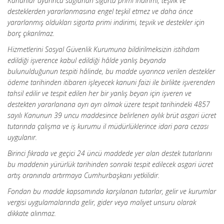
Kanunlar uyarınca sağlanan sigorta primi indirimi, teşvik ve
desteklerden yararlanmasına engel teşkil etmez ve daha önce
yararlanmış oldukları sigorta primi indirimi, teşvik ve destekler için
borç çıkarılmaz.
Hizmetlerini Sosyal Güvenlik Kurumuna bildirilmeksizin istihdam
edildiği işverence kabul edildiği hâlde yanlış beyanda
bulunulduğunun tespiti hâlinde, bu madde uyarınca verilen destekler
ödeme tarihinden itibaren işleyecek kanuni faizi ile birlikte işverenden
tahsil edilir ve tespit edilen her bir yanlış beyan için işveren ve
destekten yararlanana ayrı ayrı olmak üzere tespit tarihindeki 4857
sayılı Kanunun 39 uncu maddesince belirlenen aylık brüt asgari ücret
tutarında çalışma ve iş kurumu il müdürlüklerince idari para cezası
uygulanır.
Birinci fıkrada ve geçici 24 üncü maddede yer alan destek tutarlarını
bu maddenin yürürlük
tarihinden sonraki tespit edilecek asgari ücret
artış oranında artırmaya Cumhurbaşkanı yetkilidir.
Fondan bu madde kapsamında karşılanan tutarlar, gelir ve kurumlar
vergisi uygulamalarında gelir, gider veya maliyet unsuru olarak
dikkate alınmaz.