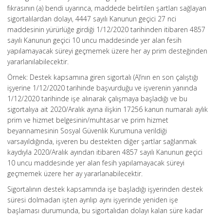
fıkrasının (a) bendi uyarınca, maddede belirtilen şartları sağlayan
sigortalılardan dolayı, 4447 sayılı Kanunun geçici 27 nci
maddesinin yürürlüğe girdiği 1/12/2020 tarihinden itibaren 4857
sayılı Kanunun geçici 10 uncu maddesinde yer alan fesih
yapılamayacak süreyi geçmemek üzere her ay prim desteğinden
yararlanılabilecektir.
Örnek: Destek kapsamına giren sigortalı (A)’nın en son çalıştığı
işyerine 1/12/2020 tarihinde başvurduğu ve işverenin yanında
1/12/2020 tarihinde işe alınarak çalışmaya başladığı ve bu
sigortalıya ait 2020/Aralık ayına ilişkin 17256 kanun numaralı aylık
prim ve hizmet belgesinin/muhtasar ve prim hizmet
beyannamesinin Sosyal Güvenlik Kurumuna verildiği
varsayıldığında, işveren bu destekten diğer şartlar sağlanmak
kaydıyla 2020/Aralık ayından itibaren 4857 sayılı Kanunun geçici
10 uncu maddesinde yer alan fesih yapılamayacak süreyi
geçmemek üzere her ay yararlanabilecektir.
Sigortalının destek kapsamında işe başladığı işyerinden destek
süresi dolmadan işten ayrılıp aynı işyerinde yeniden işe
başlaması durumunda, bu sigortalıdan dolayı kalan süre kadar