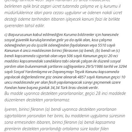
belirlenen aylık brüt asgari ücret tutarında çalışma ve iş kurumu il
müdürlüklerince idari para cezası uygulanır ve ödenen nakdi ücret
desteği ödeme tarihinden itibaren işleyecek kanuni faizi ile birlikte
işverenden tahsil edilir.
c) Başvurusunun kabul edilmediğini Kuruma bildirenler için hanesinde
sosyal güvenlik kuruluşlarından gelir ya da aylık alan, kısa çalışma
ödeneğinden ya da işsizlik ödeneğinden faydalanan veya 5510 sayılı
Kanunun 4 üncü maddesinin birinci fıkrasının (a) bendi, (b) bendi ve (c)
bendi kapsamında sigortalı olan veya 506 sayılı Kanunun geçici 20 nci
maddesi kapsamındaki sandıklara tabi olarak çalışan ile düzenli sosyal
yardım alan bulunmamak şartlarını sağlayanlara 29/5/1986 tarihli ve 3294
sayılı Sosyal Yardımlaşma ve Dayanışmayı Teşvik Kanunu kapsamında
yapılacak değerlendirme göz önüne alınarak 4857 sayılı Kanunun geçici 10
uncu maddesinde yer alan fesih yapılamayacak süreyi geçmemek üzere
Fondan hane başına günlük 34,34 Türk lirası destek verilir.
Bu madde uyarınca destekten yararlananlar, geçici 28 inci maddede
düzenlenen destekten yararlanamaz.
İşveren, birinci fıkranın (a) bendi uyarınca destekten yararlanan
sigortalıların yarısından her birini, bu maddenin uygulama süresinin
sona ermesinden itibaren, birinci fıkranın (a) bendi kapsamına
girenlerin destekten yararlandığı ortalama süre kadar fiilen