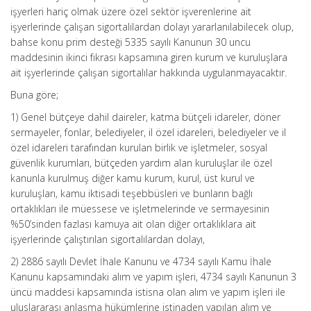
işyerleri hariç olmak üzere özel sektör işverenlerine ait
işyerlerinde çalışan sigortalılardan dolayı yararlanılabilecek olup,
bahse konu prim desteği 5335 sayılı Kanunun 30 uncu
maddesinin ikinci fıkrası kapsamına giren kurum ve kuruluşlara
ait işyerlerinde çalışan sigortalılar hakkında uygulanmayacaktır.
Buna göre;
1) Genel bütçeye dahil daireler, katma bütçeli idareler, döner
sermayeler, fonlar, belediyeler, il özel idareleri, belediyeler ve il
özel idareleri tarafından kurulan birlik ve işletmeler, sosyal
güvenlik kurumları, bütçeden yardım alan kuruluşlar ile özel
kanunla kurulmuş diğer kamu kurum, kurul, üst kurul ve
kuruluşları, kamu iktisadi teşebbüsleri ve bunların bağlı
ortaklıkları ile müessese ve işletmelerinde ve sermayesinin
%50’sinden fazlası kamuya ait olan diğer ortaklıklara ait
işyerlerinde çalıştırılan sigortalılardan dolayı,
2) 2886 sayılı Devlet İhale Kanunu ve 4734 sayılı Kamu İhale
Kanunu kapsamındaki alım ve yapım işleri, 4734 sayılı Kanunun 3
üncü maddesi kapsamında istisna olan alım ve yapım işleri ile
uluslararası anlaşma hükümlerine istinaden yapılan alım ve