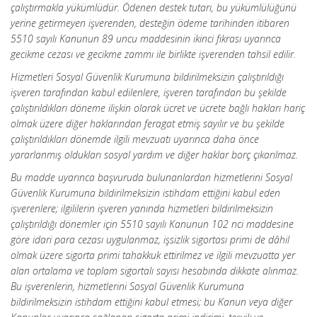
çalıştırmakla yükümlüdür. Ödenen destek tutarı, bu yükümlülüğünü
yerine getirmeyen işverenden, desteğin ödeme tarihinden itibaren
5510 sayılı Kanunun 89 uncu maddesinin ikinci fıkrası uyarınca
gecikme cezası ve gecikme zammı ile birlikte işverenden tahsil edilir.
Hizmetleri Sosyal Güvenlik Kurumuna bildirilmeksizin çalıştırıldığı
işveren tarafından kabul edilenlere, işveren tarafından bu şekilde
çalıştırıldıkları döneme ilişkin olarak ücret ve ücrete bağlı hakları hariç
olmak üzere diğer haklarından feragat etmiş sayılır ve bu şekilde
çalıştırıldıkları dönemde ilgili mevzuatı uyarınca daha önce
yararlanmış oldukları sosyal yardım ve diğer haklar borç çıkarılmaz.
Bu madde uyarınca başvuruda bulunanlardan hizmetlerini Sosyal
Güvenlik Kurumuna bildirilmeksizin istihdam ettiğini kabul eden
işverenlere; ilgililerin işveren yanında hizmetleri bildirilmeksizin
çalıştırıldığı dönemler için 5510 sayılı Kanunun 102 nci maddesine
göre idari para cezası uygulanmaz, işsizlik sigortası primi de dâhil
olmak üzere sigorta primi tahakkuk ettirilmez ve ilgili mevzuatta yer
alan ortalama ve toplam sigortalı sayısı hesabında dikkate alınmaz.
Bu işverenlerin, hizmetlerini Sosyal Güvenlik Kurumuna
bildirilmeksizin istihdam ettiğini kabul etmesi; bu Kanun veya diğer