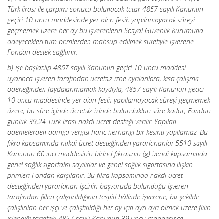
Türk lirası ile çarpımı sonucu bulunacak tutar 4857 sayılı Kanunun
geçici 10 uncu maddesinde yer alan fesih yapılamayacak süreyi
geçmemek üzere her ay bu işverenlerin Sosyal Güvenlik Kurumuna
ödeyecekleri tüm primlerden mahsup edilmek suretiyle işverene
Fondan destek sağlanır.
b) İşe başlatılıp 4857 sayılı Kanunun geçici 10 uncu maddesi
uyarınca işveren tarafından ücretsiz izne ayrılanlara, kısa çalışma
ödeneğinden faydalanmamak kaydıyla, 4857 sayılı Kanunun geçici
10 uncu maddesinde yer alan fesih yapılamayacak süreyi geçmemek
üzere, bu süre içinde ücretsiz izinde bulundukları süre kadar, Fondan
günlük 39,24 Türk lirası nakdi ücret desteği verilir. Yapılan
ödemelerden damga vergisi hariç herhangi bir kesinti yapılamaz. Bu
fıkra kapsamında nakdi ücret desteğinden yararlananlar 5510 sayılı
Kanunun 60 ıncı maddesinin birinci fıkrasının (g) bendi kapsamında
genel sağlık sigortalısı sayılırlar ve genel sağlık sigortasına ilişkin
primleri Fondan karşılanır. Bu fıkra kapsamında nakdi ücret
desteğinden yararlanan işçinin başvuruda bulunduğu
işveren
tarafından fiilen çalıştırıldığının tespiti hâlinde işverene, bu şekilde
çalıştırılan her işçi ve çalıştırıldığı her ay için ayrı ayrı olmak üzere fiilin
işlendiği tarihteki 4857 sayılı Kanunun 39 uncu maddesince