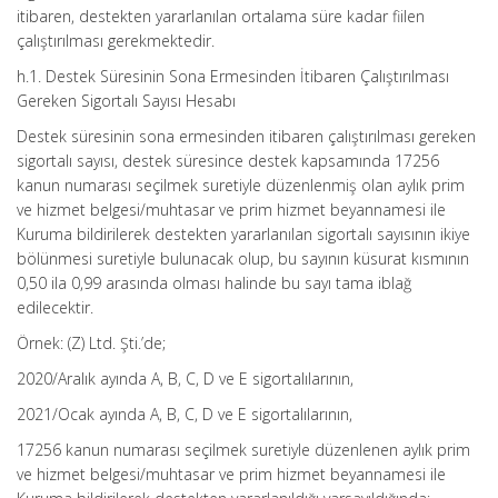
itibaren, destekten yararlanılan ortalama süre kadar fiilen
çalıştırılması gerekmektedir.
h.1. Destek Süresinin Sona Ermesinden İtibaren Çalıştırılması
Gereken Sigortalı Sayısı Hesabı
Destek süresinin sona ermesinden itibaren çalıştırılması gereken
sigortalı sayısı, destek süresince destek kapsamında 17256
kanun numarası seçilmek suretiyle düzenlenmiş olan aylık prim
ve hizmet belgesi/muhtasar ve prim hizmet beyannamesi ile
Kuruma bildirilerek destekten yararlanılan sigortalı sayısının ikiye
bölünmesi suretiyle bulunacak olup, bu sayının küsurat kısmının
0,50 ila 0,99 arasında olması halinde bu sayı tama iblağ
edilecektir.
Örnek: (Z) Ltd. Şti.’de;
2020/Aralık ayında A, B, C, D ve E sigortalılarının,
2021/Ocak ayında A, B, C, D ve E sigortalılarının,
17256 kanun numarası seçilmek suretiyle düzenlenen aylık prim
ve hizmet belgesi/muhtasar ve prim hizmet beyannamesi ile