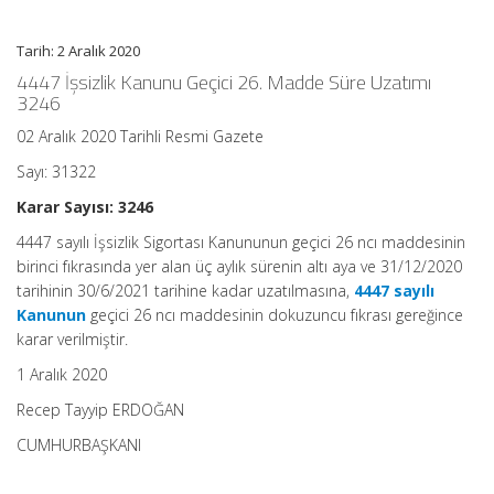
Hakkında
Karar
Tarih: 2 Aralık 2020
(Karar
Sayısı:
4447 İşsizlik Kanunu Geçici 26. Madde Süre Uzatımı
3246)
3246
Ortalama
Okuma
02 Aralık 2020 Tarihli Resmi Gazete
Süresi:
1
dakika
Sayı: 31322
için
Karar Sayısı: 3246
4447 sayılı İşsizlik Sigortası Kanununun geçici 26 ncı maddesinin
birinci fıkrasında yer alan üç aylık sürenin altı aya ve 31/12/2020
tarihinin 30/6/2021 tarihine kadar uzatılmasına,
4447 sayılı
Kanunun
geçici 26 ncı maddesinin dokuzuncu fıkrası gereğince
karar verilmiştir.
1 Aralık 2020
Recep Tayyip ERDOĞAN
CUMHURBAŞKANI