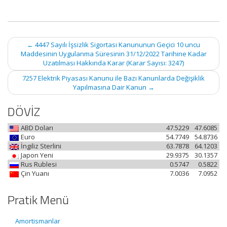
Post
←
4447 Sayılı İşsizlik Sigortası Kanununun Geçici 10 uncu
navigation
Maddesinin Uygulanma Süresinin 31/12/2022 Tarihine Kadar
Uzatılması Hakkında Karar (Karar Sayısı: 3247)
7257 Elektrik Piyasası Kanunu ile Bazı Kanunlarda Değişiklik
Yapılmasına Dair Kanun
→
DÖVİZ
ABD Doları
47.5229
47.6085
Euro
54.7749
54.8736
İngiliz Sterlini
63.7878
64.1203
Japon Yeni
29.9375
30.1357
Rus Rublesi
0.5747
0.5822
Çin Yuanı
7.0036
7.0952
Pratik Menü
Amortismanlar