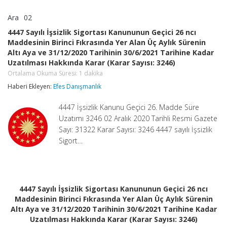
Ara
02
4447
yorumlar kapalı
Sayılı
4447 Sayılı İşsizlik Sigortası Kanununun Geçici 26 ncı
İşsizlik
Maddesinin Birinci Fıkrasında Yer Alan Üç Aylık Sürenin
Sigortası
Altı Aya ve 31/12/2020 Tarihinin 30/6/2021 Tarihine Kadar
Kanununun
Geçici
Uzatılması Hakkında Karar (Karar Sayısı: 3246)
26
Ortalama Okuma Süresi:
1
dakika
ncı
Haberi Ekleyen:
Maddesinin
Efes Danışmanlık
Birinci
Fıkrasında
4447 İşsizlik Kanunu Geçici 26. Madde Süre
Yer
Uzatımı 3246 02 Aralık 2020 Tarihli Resmi Gazete
Alan
Sayı: 31322 Karar Sayısı: 3246 4447 sayılı İşsizlik
Üç
Aylık
Sigort…
Sürenin
Altı
Aya
ve
31/12/2020
4447 Sayılı İşsizlik Sigortası Kanununun Geçici 26 ncı
Tarihinin
Maddesinin Birinci Fıkrasında Yer Alan Üç Aylık Sürenin
30/6/2021
Tarihine
Altı Aya ve 31/12/2020 Tarihinin 30/6/2021 Tarihine Kadar
Kadar
Uzatılması Hakkında Karar (Karar Sayısı: 3246)
Uzatılması