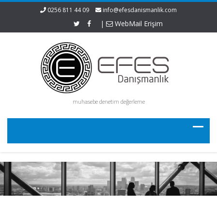
0256 811 44 09
info@efesdanismanlik.com
|
WebMail Erişim
muhasebe denetim değerleme