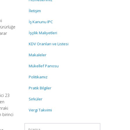
İletişim
ki
İş Kanunu IPC
yürürlüğe
İşçilik Maliyetleri
arar
KDV Oranları ve Listesi
Makaleler
Mükellef Panosu
Politikamız
Pratik Bilgiler
ici 23
Sirküler
den
nraki
Vergi Takvimi
 birinci