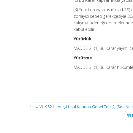
(2) Bu Karar kapsamında yapıla
(3) Yeni koronavirüs (Covid-19
zorlayıcı sebep gerekçesiyle 30
çalışma ödeneği ödemelerinde, 
kabul edilir.
Yürürlük
MADDE 2- (1) Bu Karar yayımı tar
Yürütme
MADDE 3- (1) Bu Karar hükümleri
Post
←
VUK 521 – Vergi Usul Kanunu Genel Tebliği (Sıra No: 
navigation
551