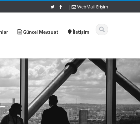
|
WebMail Erişim
nlar
Güncel Mevzuat
İletişim