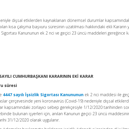
edeniyle dışsal etkilerden kaynaklanan dönemsel durumlar kapsamında
pılan kısa çalışma başvuru süresinin uzatılması hakkındaki ekli Kararın 
ik Sigortası Kanununun ek 2 nci ve geçici 23 üncü maddeleri gereğince k
8 SAYILI CUMHURBAŞKANI KARARININ EKİ KARAR
ru süresi
ve
4447 sayılı İşsizlik Sigortası Kanununun
ek 2 nci maddesi ile geç
lar çerçevesinde yeni koronavirüs (Covid-19) nedeniyle dışsal etkiler
 kapsamındaki zorlayıcı sebep gerekçesiyle 1/12/2020 tarihinden so
ebinde bulunan işyerleri için, anılan Kanunun geçici 23 üncü maddesinin
arihi 31/12/2020 olarak uygulanır.