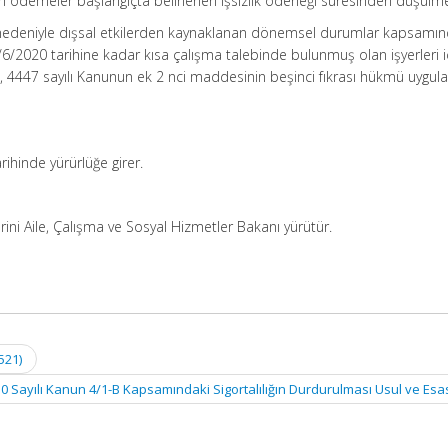
n ödemeler başlangıçta belirlenen işsizlik ödeneği süresinden düşülm
) nedeniyle dışsal etkilerden kaynaklanan dönemsel durumlar kapsamın
/6/2020 tarihine kadar kısa çalışma talebinde bulunmuş olan işyerleri i
4447 sayılı Kanunun ek 2 nci maddesinin beşinci fıkrası hükmü uygul
ihinde yürürlüğe girer.
ni Aile, Çalışma ve Sosyal Hizmetler Bakanı yürütür.
521)
0 Sayılı Kanun 4/1-B Kapsamındaki Sigortalılığın Durdurulması Usul ve Esa