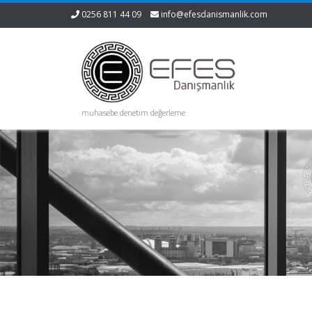
0256 811 44 09
info@efesdanismanlik.com
muhasebe denetim değerleme