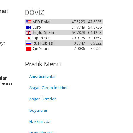
DÖVİZ
ması
ABD Doları
47.5229
47.6085
Euro
54.7749
54.8736
İngiliz Sterlini
63.7878
64.1203
Japon Yeni
29.9375
30.1357
yı:
Rus Rublesi
0.5747
0.5822
Çin Yuanı
7.0036
7.0952
Pratik Menü
Amortismanlar
mlar
ılması
Asgari Geçim İndirimi
Asgari Ücretler
Duyurular
Hakkımızda
Hizmetlerimiz