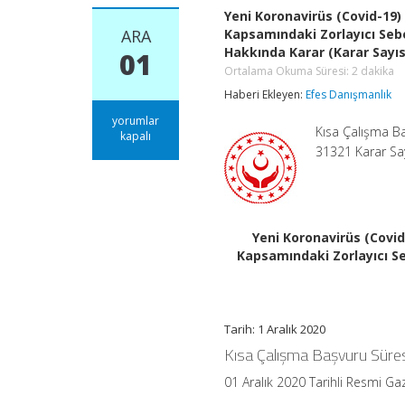
Yeni Koronavirüs (Covid-19
ARA
Kapsamındaki Zorlayıcı Seb
Hakkında Karar (Karar Sayıs
01
Ortalama Okuma Süresi:
2
dakika
Haberi Ekleyen:
Efes Danışmanlık
Yeni
yorumlar
Kısa Çalışma Ba
Koronavirüs
kapalı
(Covid-
31321 Karar Say
19)
Nedeniyle
Dışsal
Etkilerden
Kaynaklanan
Yeni Koronavirüs (Covi
Dönemsel
Kapsamındaki Zorlayıcı Se
Durumlar
Kapsamındaki
Zorlayıcı
Sebep
Gerekçesiyle
Tarih: 1 Aralık 2020
Yapılan
Kısa
Kısa Çalışma Başvuru Süres
Çalışma
Başvuru
01 Aralık 2020 Tarihli Resmi Ga
Süresinin