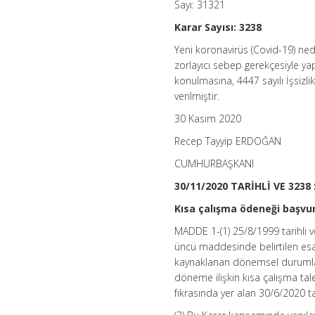
Sayı: 31321
Uzatılması
Hakkında
Karar Sayısı: 3238
Karar
(Karar
Yeni koronavirüs (Covid-19) n
Sayısı:
zorlayıcı sebep gerekçesiyle ya
3238)
Ortalama
konulmasına, 4447 sayılı İşsizl
Okuma
Süresi:
verilmiştir.
2
dakika
30 Kasım 2020
için
Recep Tayyip ERDOĞAN
CUMHURBAŞKANI
30/11/2020 TARİHLİ VE 323
Kısa çalışma ödeneği başvu
MADDE 1-(1) 25/8/1999 tarihli 
üncü maddesinde belirtilen esas
kaynaklanan dönemsel durumlar
döneme ilişkin kısa çalışma tal
fıkrasında yer alan 30/6/2020 t