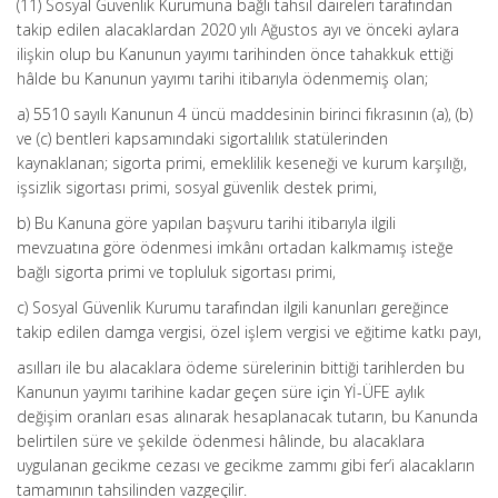
(11) Sosyal Güvenlik Kurumuna bağlı tahsil daireleri tarafından
takip edilen alacaklardan 2020 yılı Ağustos ayı ve önceki aylara
ilişkin olup bu Kanunun yayımı tarihinden önce tahakkuk ettiği
hâlde bu Kanunun yayımı tarihi itibarıyla ödenmemiş olan;
a) 5510 sayılı Kanunun 4 üncü maddesinin birinci fıkrasının (a), (b)
ve (c) bentleri kapsamındaki sigortalılık statülerinden
kaynaklanan; sigorta primi, emeklilik keseneği ve kurum karşılığı,
işsizlik sigortası primi, sosyal güvenlik destek primi,
b) Bu Kanuna göre yapılan başvuru tarihi itibarıyla ilgili
mevzuatına göre ödenmesi imkânı ortadan kalkmamış isteğe
bağlı sigorta primi ve topluluk sigortası primi,
c) Sosyal Güvenlik Kurumu tarafından ilgili kanunları gereğince
takip edilen damga vergisi, özel işlem vergisi ve eğitime katkı payı,
asılları ile bu alacaklara ödeme sürelerinin bittiği tarihlerden bu
Kanunun yayımı tarihine kadar geçen süre için Yİ-ÜFE aylık
değişim oranları esas alınarak hesaplanacak tutarın, bu Kanunda
belirtilen süre ve şekilde ödenmesi hâlinde, bu alacaklara
uygulanan gecikme cezası ve gecikme zammı gibi fer’i alacakların
tamamının tahsilinden vazgeçilir.