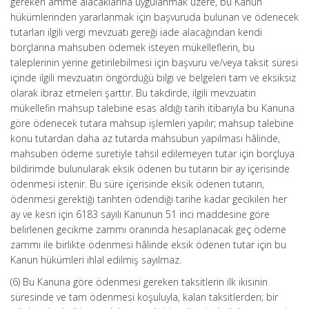
gereken amme alacaklarına uygulanmak üzere, bu Kanun
hükümlerinden yararlanmak için başvuruda bulunan ve ödenecek
tutarları ilgili vergi mevzuatı gereği iade alacağından kendi
borçlarına mahsuben ödemek isteyen mükelleflerin, bu
taleplerinin yerine getirilebilmesi için başvuru ve/veya taksit süresi
içinde ilgili mevzuatın öngördüğü bilgi ve belgeleri tam ve eksiksiz
olarak ibraz etmeleri şarttır. Bu takdirde, ilgili mevzuatın
mükellefin mahsup talebine esas aldığı tarih itibarıyla bu Kanuna
göre ödenecek tutara mahsup işlemleri yapılır; mahsup talebine
konu tutardan daha az tutarda mahsubun yapılması hâlinde,
mahsuben ödeme suretiyle tahsil edilemeyen tutar için borçluya
bildirimde bulunularak eksik ödenen bu tutarın bir ay içerisinde
ödenmesi istenir. Bu süre içerisinde eksik ödenen tutarın,
ödenmesi gerektiği tarihten ödendiği tarihe kadar gecikilen her
ay ve kesri için 6183 sayılı Kanunun 51 inci maddesine göre
belirlenen gecikme zammı oranında hesaplanacak geç ödeme
zammı ile birlikte ödenmesi hâlinde eksik ödenen tutar için bu
Kanun hükümleri ihlal edilmiş sayılmaz.
(6) Bu Kanuna göre ödenmesi gereken taksitlerin ilk ikisinin
süresinde ve tam ödenmesi koşuluyla, kalan taksitlerden; bir