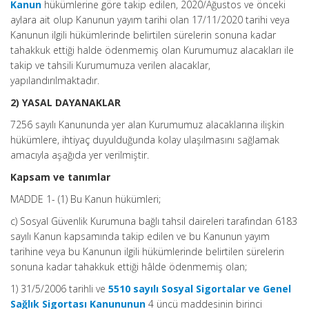
Kanun
hükümlerine göre takip edilen, 2020/Ağustos ve önceki
aylara ait olup Kanunun yayım tarihi olan 17/11/2020 tarihi veya
Kanunun ilgili hükümlerinde belirtilen sürelerin sonuna kadar
tahakkuk ettiği halde ödenmemiş olan Kurumumuz alacakları ile
takip ve tahsili Kurumumuza verilen alacaklar,
yapılandırılmaktadır.
2) YASAL DAYANAKLAR
7256 sayılı Kanununda yer alan Kurumumuz alacaklarına ilişkin
hükümlere, ihtiyaç duyulduğunda kolay ulaşılmasını sağlamak
amacıyla aşağıda yer verilmiştir.
Kapsam ve tanımlar
MADDE 1- (1) Bu Kanun hükümleri;
c) Sosyal Güvenlik Kurumuna bağlı tahsil daireleri tarafından 6183
sayılı Kanun kapsamında takip edilen ve bu Kanunun yayım
tarihine veya bu Kanunun ilgili hükümlerinde belirtilen sürelerin
sonuna kadar tahakkuk ettiği hâlde ödenmemiş olan;
1) 31/5/2006 tarihli ve
5510 sayılı Sosyal Sigortalar ve Genel
Sağlık Sigortası Kanununun
4 üncü maddesinin birinci