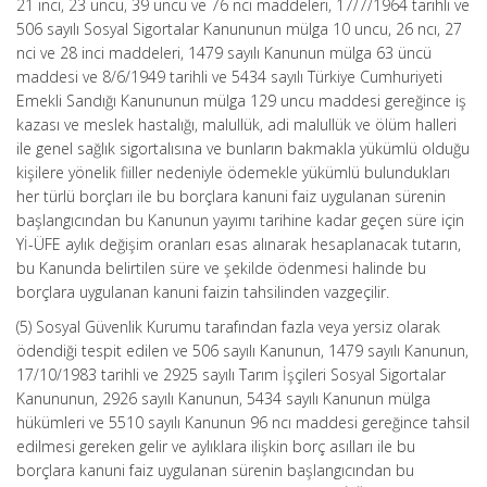
21 inci, 23 üncü, 39 uncu ve 76 ncı maddeleri, 17/7/1964 tarihli ve
506 sayılı Sosyal Sigortalar Kanununun mülga 10 uncu, 26 ncı, 27
nci ve 28 inci maddeleri, 1479 sayılı Kanunun mülga 63 üncü
maddesi ve 8/6/1949 tarihli ve 5434 sayılı Türkiye Cumhuriyeti
Emekli Sandığı Kanununun mülga 129 uncu maddesi gereğince iş
kazası ve meslek hastalığı, malullük, adi malullük ve ölüm halleri
ile genel sağlık sigortalısına ve bunların bakmakla yükümlü olduğu
kişilere yönelik fiiller nedeniyle ödemekle yükümlü bulundukları
her türlü borçları ile bu borçlara kanuni faiz uygulanan sürenin
başlangıcından bu Kanunun yayımı tarihine kadar geçen süre için
Yİ-ÜFE aylık değişim oranları esas alınarak hesaplanacak tutarın,
bu Kanunda belirtilen süre ve şekilde ödenmesi halinde bu
borçlara uygulanan kanuni faizin tahsilinden vazgeçilir.
(5) Sosyal Güvenlik Kurumu tarafından fazla veya yersiz olarak
ödendiği tespit edilen ve 506 sayılı Kanunun, 1479 sayılı Kanunun,
17/10/1983 tarihli ve 2925 sayılı Tarım İşçileri Sosyal Sigortalar
Kanununun, 2926 sayılı Kanunun, 5434 sayılı Kanunun mülga
hükümleri ve 5510 sayılı Kanunun 96 ncı maddesi gereğince tahsil
edilmesi gereken gelir ve aylıklara ilişkin borç asılları ile bu
borçlara kanuni faiz uygulanan sürenin başlangıcından bu