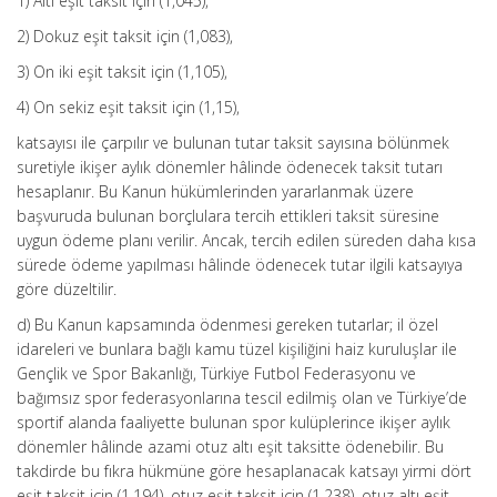
1) Altı eşit taksit için (1,045),
2) Dokuz eşit taksit için (1,083),
3) On iki eşit taksit için (1,105),
4) On sekiz eşit taksit için (1,15),
katsayısı ile çarpılır ve bulunan tutar taksit sayısına bölünmek
suretiyle ikişer aylık dönemler hâlinde ödenecek taksit tutarı
hesaplanır. Bu Kanun hükümlerinden yararlanmak üzere
başvuruda bulunan borçlulara tercih ettikleri taksit süresine
uygun ödeme planı verilir. Ancak, tercih edilen süreden daha kısa
sürede ödeme yapılması hâlinde ödenecek tutar ilgili katsayıya
göre düzeltilir.
d) Bu Kanun kapsamında ödenmesi gereken tutarlar; il özel
idareleri ve bunlara bağlı kamu tüzel kişiliğini haiz kuruluşlar ile
Gençlik ve Spor Bakanlığı, Türkiye Futbol Federasyonu ve
bağımsız spor federasyonlarına tescil edilmiş olan ve Türkiye’de
sportif alanda faaliyette bulunan spor kulüplerince ikişer aylık
dönemler hâlinde azami otuz altı eşit taksitte ödenebilir. Bu
takdirde bu fıkra hükmüne göre hesaplanacak katsayı yirmi dört
eşit taksit için (1,194), otuz eşit taksit için (1,238), otuz altı eşit