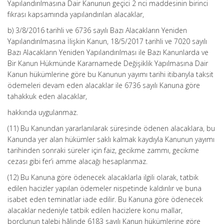
Yapılandırılmasına Dair Kanunun geçici 2 nci maddesinin birinci
fıkrası kapsamında yapılandırılan alacaklar,
b) 3/8/2016 tarihli ve 6736 sayılı Bazı Alacakların Yeniden
Yapılandırılmasına İlişkin Kanun, 18/5/2017 tarihli ve 7020 sayılı
Bazı Alacakların Yeniden Yapılandırılması ile Bazı Kanunlarda ve
Bir Kanun Hükmünde Kararnamede Değişiklik Yapılmasına Dair
Kanun hükümlerine göre bu Kanunun yayımı tarihi itibarıyla taksit
ödemeleri devam eden alacaklar ile 6736 sayılı Kanuna göre
tahakkuk eden alacaklar,
hakkında uygulanmaz.
(11) Bu Kanundan yararlanılarak süresinde ödenen alacaklara, bu
Kanunda yer alan hükümler saklı kalmak kaydıyla Kanunun yayımı
tarihinden sonraki süreler için faiz, gecikme zammı, gecikme
cezası gibi fer’i amme alacağı hesaplanmaz.
(12) Bu Kanuna göre ödenecek alacaklarla ilgili olarak, tatbik
edilen hacizler yapılan ödemeler nispetinde kaldırılır ve buna
isabet eden teminatlar iade edilir. Bu Kanuna göre ödenecek
alacaklar nedeniyle tatbik edilen hacizlere konu mallar,
borçlunun talebi hâlinde 6183 sayılı Kanun hükümlerine göre