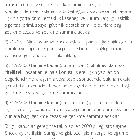
fıkrasının (a), (b) ve (c) bentleri kapsamındaki sigortalılık
statülerinden kaynaklanan, 2020 yılı Ağustos ayı ve önceki aylara
ilişkin sigorta primi, emeklilik keseneği ve kurum karşılığı, işsizlik
sigortası primi, sosyal güvenlik destek primi ile bunlara bağlı
gecikme cezası ve gecikme zammı alacakları,
2) 2020 yılı Ağustos ayı ve önceki aylara ilişkin isteğe bağlı sigorta
primleri ve topluluk sigortası primi ile bunlara bağlı gecikme
cezası ve gecikme zammı alacakları,
3) 31/8/2020 tarihine kadar (bu tarih dâhil) bitirilmiş olan özel
nitelikteki inşaatlar ile ihale konusu işlere ilişkin yapılan ön
değerlendirme, araştırma veya tespit sonucunda bulunan eksik
işçilik tutarı üzerinden hesaplanan sigorta primi ile bunlara bağlı
gecikme cezası ve gecikme zammı alacakları,
4) 31/8/2020 tarihine kadar (bu tarih dâhil) yapılan tespitlere
ilişkin olup ilgili kanunları uyarınca uygulanan idari para cezaları ile
bunlara bağlı gecikme cezası ve gecikme zammı alacakları,
5) İlgili kanunları gereğince takip edilen 2020 yılı Ağustos ayı ve
önceki aylara ilişkin damga vergisi, özel işlem vergisi ve eğitime