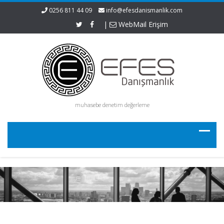
0256 811 44 09
info@efesdanismanlik.com
|
WebMail Erişim
muhasebe denetim değerleme