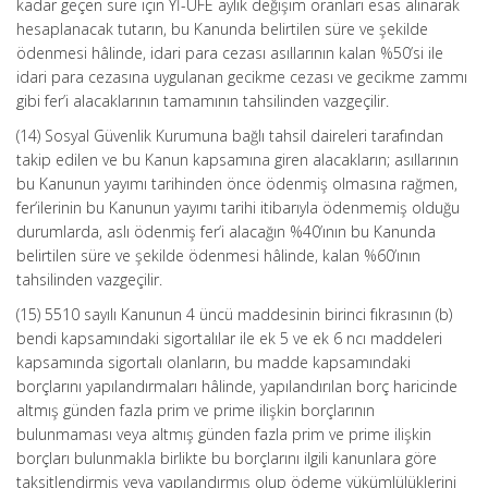
kadar geçen süre için Yİ-ÜFE aylık değişim oranları esas alınarak
hesaplanacak tutarın, bu Kanunda belirtilen süre ve şekilde
ödenmesi hâlinde, idari para cezası asıllarının kalan %50’si ile
idari para cezasına uygulanan gecikme cezası ve gecikme zammı
gibi fer’i alacaklarının tamamının tahsilinden vazgeçilir.
(14) Sosyal Güvenlik Kurumuna bağlı tahsil daireleri tarafından
takip edilen ve bu Kanun kapsamına giren alacakların; asıllarının
bu Kanunun yayımı tarihinden önce ödenmiş olmasına rağmen,
fer’ilerinin bu Kanunun yayımı tarihi itibarıyla ödenmemiş olduğu
durumlarda, aslı ödenmiş fer’i alacağın %40’ının bu Kanunda
belirtilen süre ve şekilde ödenmesi hâlinde, kalan %60’ının
tahsilinden vazgeçilir.
(15) 5510 sayılı Kanunun 4 üncü maddesinin birinci fıkrasının (b)
bendi kapsamındaki sigortalılar ile ek 5 ve ek 6 ncı maddeleri
kapsamında sigortalı olanların, bu madde kapsamındaki
borçlarını yapılandırmaları hâlinde, yapılandırılan borç haricinde
altmış günden fazla prim ve prime ilişkin borçlarının
bulunmaması veya altmış günden fazla prim ve prime ilişkin
borçları bulunmakla birlikte bu borçlarını ilgili kanunlara göre
taksitlendirmiş veya yapılandırmış olup ödeme yükümlülüklerini