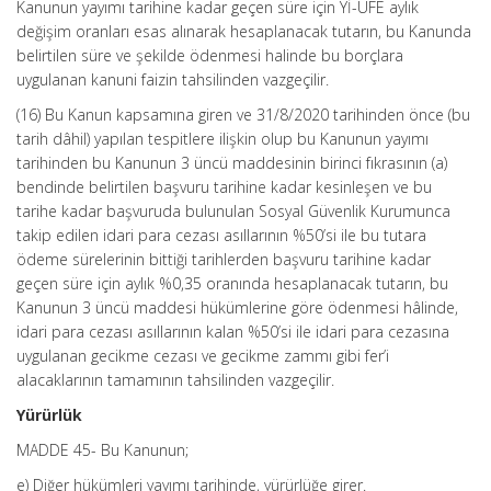
Kanunun yayımı tarihine kadar geçen süre için Yİ-ÜFE aylık
değişim oranları esas alınarak hesaplanacak tutarın, bu Kanunda
belirtilen süre ve şekilde ödenmesi halinde bu borçlara
uygulanan kanuni faizin tahsilinden vazgeçilir.
(16) Bu Kanun kapsamına giren ve 31/8/2020 tarihinden önce (bu
tarih dâhil) yapılan tespitlere ilişkin olup bu Kanunun yayımı
tarihinden bu Kanunun 3 üncü maddesinin birinci fıkrasının (a)
bendinde belirtilen başvuru tarihine kadar kesinleşen ve bu
tarihe kadar başvuruda bulunulan Sosyal Güvenlik Kurumunca
takip edilen idari para cezası asıllarının %50’si ile bu tutara
ödeme sürelerinin bittiği tarihlerden başvuru tarihine kadar
geçen süre için aylık %0,35 oranında hesaplanacak tutarın, bu
Kanunun 3 üncü maddesi hükümlerine göre ödenmesi hâlinde,
idari para cezası asıllarının kalan %50’si ile idari para cezasına
uygulanan gecikme cezası ve gecikme zammı gibi fer’i
alacaklarının tamamının tahsilinden vazgeçilir.
Yürürlük
MADDE 45- Bu Kanunun;
e) Diğer hükümleri yayımı tarihinde, yürürlüğe girer.