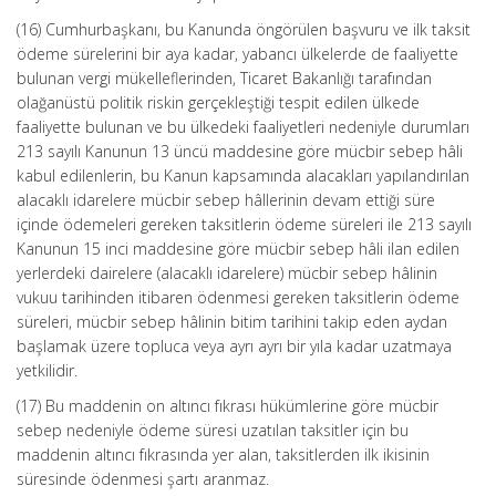
(16) Cumhurbaşkanı, bu Kanunda öngörülen başvuru ve ilk taksit
ödeme sürelerini bir aya kadar, yabancı ülkelerde de faaliyette
bulunan vergi mükelleflerinden, Ticaret Bakanlığı tarafından
olağanüstü politik riskin gerçekleştiği tespit edilen ülkede
faaliyette bulunan ve bu ülkedeki faaliyetleri nedeniyle durumları
213 sayılı Kanunun 13 üncü maddesine göre mücbir sebep hâli
kabul edilenlerin, bu Kanun kapsamında alacakları yapılandırılan
alacaklı idarelere mücbir sebep hâllerinin devam ettiği süre
içinde ödemeleri gereken taksitlerin ödeme süreleri ile 213 sayılı
Kanunun 15 inci maddesine göre mücbir sebep hâli ilan edilen
yerlerdeki dairelere (alacaklı idarelere) mücbir sebep hâlinin
vukuu tarihinden itibaren ödenmesi gereken taksitlerin ödeme
süreleri, mücbir sebep hâlinin bitim tarihini takip eden aydan
başlamak üzere topluca veya ayrı ayrı bir yıla kadar uzatmaya
yetkilidir.
(17) Bu maddenin on altıncı fıkrası hükümlerine göre mücbir
sebep nedeniyle ödeme süresi uzatılan taksitler için bu
maddenin altıncı fıkrasında yer alan, taksitlerden ilk ikisinin
süresinde ödenmesi şartı aranmaz.