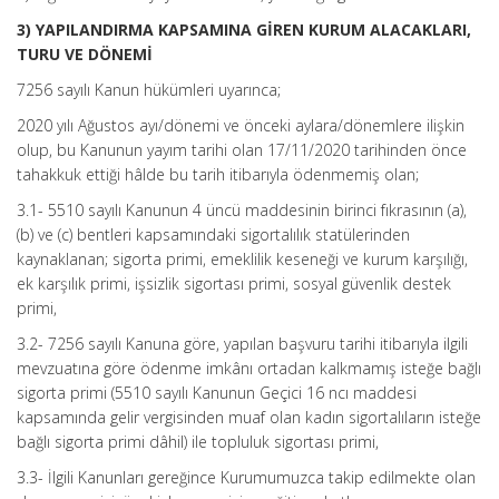
3) YAPILANDIRMA KAPSAMINA GİREN KURUM ALACAKLARI,
TURU VE DÖNEMİ
7256 sayılı Kanun hükümleri uyarınca;
2020 yılı Ağustos ayı/dönemi ve önceki aylara/dönemlere ilişkin
olup, bu Kanunun yayım tarihi olan 17/11/2020 tarihinden önce
tahakkuk ettiği hâlde bu tarih itibarıyla ödenmemiş olan;
3.1- 5510 sayılı Kanunun 4 üncü maddesinin birinci fıkrasının (a),
(b) ve (c) bentleri kapsamındaki sigortalılık statülerinden
kaynaklanan; sigorta primi, emeklilik keseneği ve kurum karşılığı,
ek karşılık primi, işsizlik sigortası primi, sosyal güvenlik destek
primi,
3.2- 7256 sayılı Kanuna göre, yapılan başvuru tarihi itibarıyla ilgili
mevzuatına göre ödenme imkânı ortadan kalkmamış isteğe bağlı
sigorta primi (5510 sayılı Kanunun Geçici 16 ncı maddesi
kapsamında gelir vergisinden muaf olan kadın sigortalıların isteğe
bağlı sigorta primi dâhil) ile topluluk sigortası primi,
3.3- İlgili Kanunları gereğince Kurumumuzca takip edilmekte olan