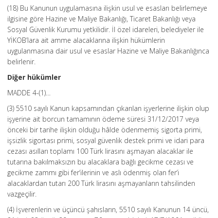
(18) Bu Kanunun uygulamasına ilişkin usul ve esasları belirlemeye
ilgisine göre Hazine ve Maliye Bakanlığı, Ticaret Bakanlığı veya
Sosyal Güvenlik Kurumu yetkilidir. İl özel idareleri, belediyeler ile
YİKOB’lara ait amme alacaklarına ilişkin hükümlerin
uygulanmasına dair usul ve esaslar Hazine ve Maliye Bakanlığınca
belirlenir.
Diğer hükümler
MADDE 4-(1)…
(3) 5510 sayılı Kanun kapsamından çıkarılan işyerlerine ilişkin olup
işyerine ait borcun tamamının ödeme süresi 31/12/2017 veya
önceki bir tarihe ilişkin olduğu hâlde ödenmemiş sigorta primi,
işsizlik sigortası primi, sosyal güvenlik destek primi ve idari para
cezası asılları toplamı 100 Türk lirasını aşmayan alacaklar ile
tutarına bakılmaksızın bu alacaklara bağlı gecikme cezası ve
gecikme zammı gibi fer’ilerinin ve aslı ödenmiş olan fer’i
alacaklardan tutarı 200 Türk lirasını aşmayanların tahsilinden
vazgeçilir.
(4) İşverenlerin ve üçüncü şahısların, 5510 sayılı Kanunun 14 üncü,