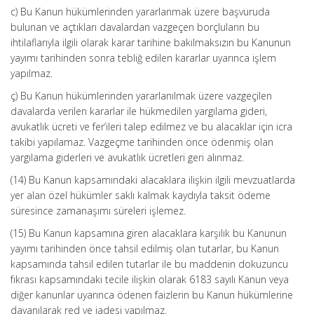
c) Bu Kanun hükümlerinden yararlanmak üzere başvuruda
bulunan ve açtıkları davalardan vazgeçen borçluların bu
ihtilaflarıyla ilgili olarak karar tarihine bakılmaksızın bu Kanunun
yayımı tarihinden sonra tebliğ edilen kararlar uyarınca işlem
yapılmaz.
ç) Bu Kanun hükümlerinden yararlanılmak üzere vazgeçilen
davalarda verilen kararlar ile hükmedilen yargılama gideri,
avukatlık ücreti ve fer’ileri talep edilmez ve bu alacaklar için icra
takibi yapılamaz. Vazgeçme tarihinden önce ödenmiş olan
yargılama giderleri ve avukatlık ücretleri geri alınmaz.
(14) Bu Kanun kapsamındaki alacaklara ilişkin ilgili mevzuatlarda
yer alan özel hükümler saklı kalmak kaydıyla taksit ödeme
süresince zamanaşımı süreleri işlemez.
(15) Bu Kanun kapsamına giren alacaklara karşılık bu Kanunun
yayımı tarihinden önce tahsil edilmiş olan tutarlar, bu Kanun
kapsamında tahsil edilen tutarlar ile bu maddenin dokuzuncu
fıkrası kapsamındaki tecile ilişkin olarak 6183 sayılı Kanun veya
diğer kanunlar uyarınca ödenen faizlerin bu Kanun hükümlerine
dayanılarak red ve iadesi yapılmaz.