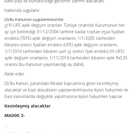
katkı payı ile bunlara bağlı gecikme zammı alacakları,
hakkında uygulanır.
(2) Bu Kanunun uygulanmasında;
ç) Yİ-ÜFE aylık değişim oranları: Türkiye İstatistik Kurumunun her
ay için belirlediği 31/12/2004 tarihine kadar toptan eşya fiyatları
endeksi (TEFE) aylık değişim oranlarını, 1/1/2005 tarihinden
itibaren üretici fiyatları endeksi (ÜFE) aylık değişim oranlarını,
1/1/2014 tarihinden itibaren yurt içi üretici fiyat endeksi (Yİ-ÜFE)
aylık değişim oranlarını, 1/11/2016 tarihinden itibaren aylık %0,35
oranını (bu Kanunun yayımlandığı ay dâhil),
ifade eder.
(3) Bu Kanun, yukarıdaki fıkralar kapsamına giren kesinleşmiş
alacaklar ve bazı alacakların yapılandırılmasına ilişkin hükümler ile
bazı kanunlarda değişiklik yapılmasına ilişkin hükümleri kapsar.
Kesinleşmiş alacaklar
MADDE 2-
…