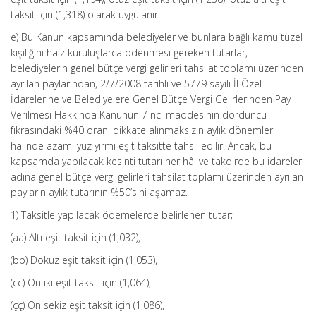
taksit için (1,318) olarak uygulanır.
e) Bu Kanun kapsamında belediyeler ve bunlara bağlı kamu tüzel
kişiliğini haiz kuruluşlarca ödenmesi gereken tutarlar,
belediyelerin genel bütçe vergi gelirleri tahsilat toplamı üzerinden
ayrılan paylarından, 2/7/2008 tarihli ve 5779 sayılı İl Özel
İdarelerine ve Belediyelere Genel Bütçe Vergi Gelirlerinden Pay
Verilmesi Hakkında Kanunun 7 nci maddesinin dördüncü
fıkrasındaki %40 oranı dikkate alınmaksızın aylık dönemler
halinde azami yüz yirmi eşit taksitte tahsil edilir. Ancak, bu
kapsamda yapılacak kesinti tutarı her hâl ve takdirde bu idareler
adına genel bütçe vergi gelirleri tahsilat toplamı üzerinden ayrılan
payların aylık tutarının %50’sini aşamaz.
1) Taksitle yapılacak ödemelerde belirlenen tutar;
(aa) Altı eşit taksit için (1,032),
(bb) Dokuz eşit taksit için (1,053),
(cc) On iki eşit taksit için (1,064),
(çç) On sekiz eşit taksit için (1,086),