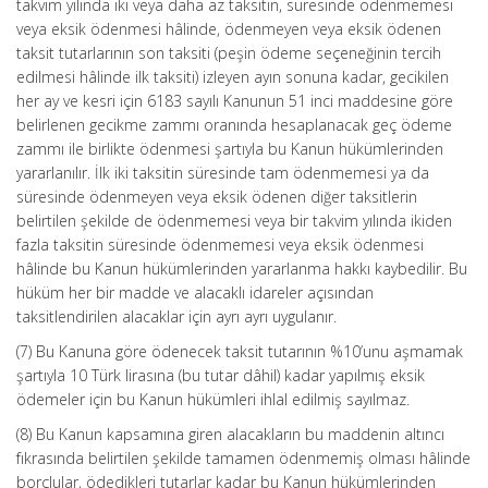
takvim yılında iki veya daha az taksitin, süresinde ödenmemesi
veya eksik ödenmesi hâlinde, ödenmeyen veya eksik ödenen
taksit tutarlarının son taksiti (peşin ödeme seçeneğinin tercih
edilmesi hâlinde ilk taksiti) izleyen ayın sonuna kadar, gecikilen
her ay ve kesri için 6183 sayılı Kanunun 51 inci maddesine göre
belirlenen gecikme zammı oranında hesaplanacak geç ödeme
zammı ile birlikte ödenmesi şartıyla bu Kanun hükümlerinden
yararlanılır. İlk iki taksitin süresinde tam ödenmemesi ya da
süresinde ödenmeyen veya eksik ödenen diğer taksitlerin
belirtilen şekilde de ödenmemesi veya bir takvim yılında ikiden
fazla taksitin süresinde ödenmemesi veya eksik ödenmesi
hâlinde bu Kanun hükümlerinden yararlanma hakkı kaybedilir. Bu
hüküm her bir madde ve alacaklı idareler açısından
taksitlendirilen alacaklar için ayrı ayrı uygulanır.
(7) Bu Kanuna göre ödenecek taksit tutarının %10’unu aşmamak
şartıyla 10 Türk lirasına (bu tutar dâhil) kadar yapılmış eksik
ödemeler için bu Kanun hükümleri ihlal edilmiş sayılmaz.
(8) Bu Kanun kapsamına giren alacakların bu maddenin altıncı
fıkrasında belirtilen şekilde tamamen ödenmemiş olması hâlinde
borçlular, ödedikleri tutarlar kadar bu Kanun hükümlerinden