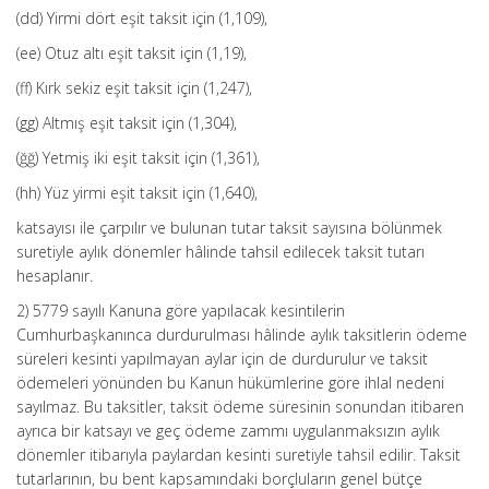
(dd) Yirmi dört eşit taksit için (1,109),
(ee) Otuz altı eşit taksit için (1,19),
(ff) Kırk sekiz eşit taksit için (1,247),
(gg) Altmış eşit taksit için (1,304),
(ğğ) Yetmiş iki eşit taksit için (1,361),
(hh) Yüz yirmi eşit taksit için (1,640),
katsayısı ile çarpılır ve bulunan tutar taksit sayısına bölünmek
suretiyle aylık dönemler hâlinde tahsil edilecek taksit tutarı
hesaplanır.
2) 5779 sayılı Kanuna göre yapılacak kesintilerin
Cumhurbaşkanınca durdurulması hâlinde aylık taksitlerin ödeme
süreleri kesinti yapılmayan aylar için de durdurulur ve taksit
ödemeleri yönünden bu Kanun hükümlerine göre ihlal nedeni
sayılmaz. Bu taksitler, taksit ödeme süresinin sonundan itibaren
ayrıca bir katsayı ve geç ödeme zammı uygulanmaksızın aylık
dönemler itibarıyla paylardan kesinti suretiyle tahsil edilir. Taksit
tutarlarının, bu bent kapsamındaki borçluların genel bütçe