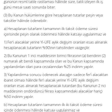
gününün resmî tatile rastlaması hâlinde süre, tatili izleyen ilk iş
günü mesai saati sonunda biter.
(3) Bu Kanun hükümlerine göre hesaplanan tutarlar peşin veya
taksitler hâlinde ödenebilir.
a) Hesaplanan tutarların tamamının ilk taksit ödeme süresi
içerisinde peşin olarak ödenmesi hâlinde katsayı uygulanmaz ve
1) Fer’i alacaklar yerine Yİ-ÜFE aylık değişim oranları esas alınarak
hesaplanacak tutarların %90’ının tahsilinden vazgeçilir.
2) Bu Kanunun 1 inci maddesinin birinci fıkrasının (a) bendinin (2)
numaralı alt bendi kapsamında olan ve bu Kanun kapsamında
yapılandırılan idari para cezalarından %25 indirim yapılır.
3) Yapılandırma sonucu ödenecek alacağın sadece fer’i alacaktan
ibaret olması hâlinde fer’i alacak yerine Yİ-ÜFE aylık değişim
oranları esas alınarak hesaplanacak tutardan (bu Kanunun 2 nci
maddesinin ondördüncü fıkrası kapsamındaki alacaklar hariç)
%50 indirim yapılır.
b) Hesaplanan tutarların tamamının ilk iki taksit ödeme süresi
içinde ödenmesi hâlinde katsayı uygulanmaz ve