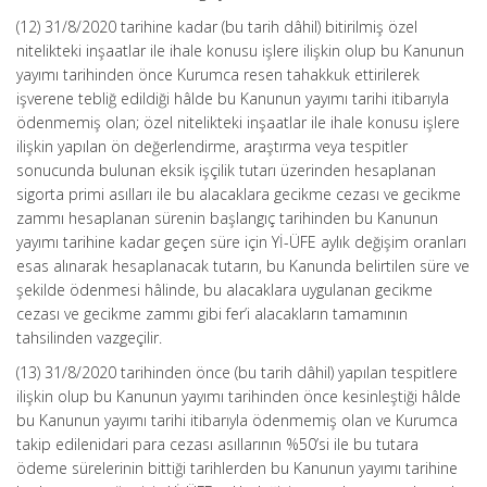
(12) 31/8/2020 tarihine kadar (bu tarih dâhil) bitirilmiş özel
nitelikteki inşaatlar ile ihale konusu işlere ilişkin olup bu Kanunun
yayımı tarihinden önce Kurumca resen tahakkuk ettirilerek
işverene tebliğ edildiği hâlde bu Kanunun yayımı tarihi itibarıyla
ödenmemiş olan; özel nitelikteki inşaatlar ile ihale konusu işlere
ilişkin yapılan ön değerlendirme, araştırma veya tespitler
sonucunda bulunan eksik işçilik tutarı üzerinden hesaplanan
sigorta primi asılları ile bu alacaklara gecikme cezası ve gecikme
zammı hesaplanan sürenin başlangıç tarihinden bu Kanunun
yayımı tarihine kadar geçen süre için Yİ-ÜFE aylık değişim oranları
esas alınarak hesaplanacak tutarın, bu Kanunda belirtilen süre ve
şekilde ödenmesi hâlinde, bu alacaklara uygulanan gecikme
cezası ve gecikme zammı gibi fer’i alacakların tamamının
tahsilinden vazgeçilir.
(13) 31/8/2020 tarihinden önce (bu tarih dâhil) yapılan tespitlere
ilişkin olup bu Kanunun yayımı tarihinden önce kesinleştiği hâlde
bu Kanunun yayımı tarihi itibarıyla ödenmemiş olan ve Kurumca
takip edilenidari para cezası asıllarının %50’si ile bu tutara
ödeme sürelerinin bittiği tarihlerden bu Kanunun yayımı tarihine