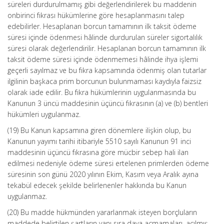
süreleri durdurulmamış gibi değerlendirilerek bu maddenin
onbirinci fıkrası hükümlerine göre hesaplanmasını talep
edebilirler. Hesaplanan borcun tamamının ilk taksit ödeme
süresi içinde ödenmesi hâlinde durdurulan süreler sigortalılık
süresi olarak değerlendirilir. Hesaplanan borcun tamamının ilk
taksit ödeme süresi içinde ödenmemesi hâlinde ihya işlemi
geçerli sayılmaz ve bu fıkra kapsamında ödenmiş olan tutarlar
ilgilinin başkaca prim borcunun bulunmaması kaydıyla faizsiz
olarak iade edilir. Bu fıkra hükümlerinin uygulanmasında bu
Kanunun 3 üncü maddesinin üçüncü fıkrasının (a) ve (b) bentleri
hükümleri uygulanmaz.
(19) Bu Kanun kapsamına giren dönemlere ilişkin olup, bu
Kanunun yayımı tarihi itibariyle 5510 sayılı Kanunun 91 inci
maddesinin üçüncü fıkrasına göre mücbir sebep hali ilan
edilmesi nedeniyle ödeme süresi ertelenen primlerden ödeme
süresinin son günü 2020 yılının Ekim, Kasım veya Aralık ayına
tekabül edecek şekilde belirlenenler hakkında bu Kanun
uygulanmaz.
(20) Bu madde hükmünden yararlanmak isteyen borçluların
maddede belirtilen şartların yanı sıra dava açmamaları, açılmış