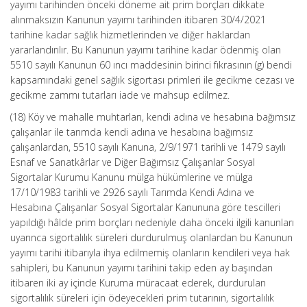
yayımı tarihinden önceki döneme ait prim borçları dikkate
alınmaksızın Kanunun yayımı tarihinden itibaren 30/4/2021
tarihine kadar sağlık hizmetlerinden ve diğer haklardan
yararlandırılır. Bu Kanunun yayımı tarihine kadar ödenmiş olan
5510 sayılı Kanunun 60 ıncı maddesinin birinci fıkrasının (g) bendi
kapsamındaki genel sağlık sigortası primleri ile gecikme cezası ve
gecikme zammı tutarları iade ve mahsup edilmez.
(18) Köy ve mahalle muhtarları, kendi adına ve hesabına bağımsız
çalışanlar ile tarımda kendi adına ve hesabına bağımsız
çalışanlardan, 5510 sayılı Kanuna, 2/9/1971 tarihli ve 1479 sayılı
Esnaf ve Sanatkârlar ve Diğer Bağımsız Çalışanlar Sosyal
Sigortalar Kurumu Kanunu mülga hükümlerine ve mülga
17/10/1983 tarihli ve 2926 sayılı Tarımda Kendi Adına ve
Hesabına Çalışanlar Sosyal Sigortalar Kanununa göre tescilleri
yapıldığı hâlde prim borçları nedeniyle daha önceki ilgili kanunları
uyarınca sigortalılık süreleri durdurulmuş olanlardan bu Kanunun
yayımı tarihi itibarıyla ihya edilmemiş olanların kendileri veya hak
sahipleri, bu Kanunun yayımı tarihini takip eden ay başından
itibaren iki ay içinde Kuruma müracaat ederek, durdurulan
sigortalılık süreleri için ödeyecekleri prim tutarının, sigortalılık