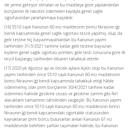
de yerine getiriyor olmaları ve bu maddeye göre yapılandırılan
borçlarının ilk taksitini ödemeleri kaydıyla genel sağlık
sigortasından yararlanmaya başlatılır.
(16) 5510 sayılı Kanunun 60 ıncı maddesinin birinci fıkrasının (g)
bendi kapsamında genel sağlık sigortası tescili yapılmış olup da
gelir testine hiç başvurmayanlardan bu Kanunun yayımı
tarihinden 31/3/2021 tarihine kadar gelir testine başvuran
kişilerin genel sağlık sigortası primleri, gelir testi sonucuna göre ilk
tescil başlangıç tarihinden itibaren tahakkuk ettirilir.
(17) 2020 yılı Ağustos ayı ve önceki aylara ilişkin olup bu Kanunun
yayımı tarihinden önce 5510 sayılı Kanunun 60 ıncı maddesinin
birinci fıkrasının (g) bendi kapsamında tahakkuk ettiği hâlde
ödenmemiş olan prim borçlarının 30/4/2021 tarihine kadar
ödenmesi halinde gecikme cezası ve gecikme zammı gibi fer’i
alacakların tamamının tahsilinden vazgeçilir. Bu Kanunun yayımı
tarihinden önce 5510 sayılı Kanunun 60 ıncı maddesinin birinci
fıkrasının (g) bendi kapsamındaki sigortalılık statüsünden
kaynaklanan prim borcu bulunanlar anılan Kanunun 67 nci
maddesinde belirtilen şartları taşımaları halinde, bu Kanunun