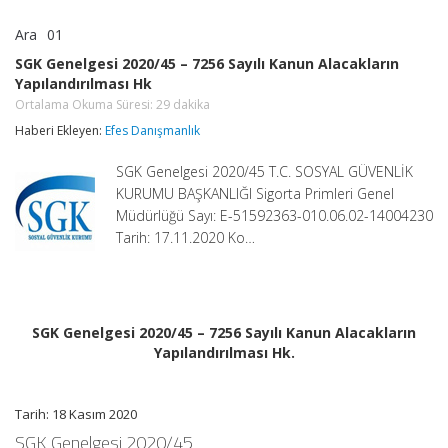
Ara
01
SGK
yorumlar kapalı
Genelgesi
SGK Genelgesi 2020/45 – 7256 Sayılı Kanun Alacakların
2020/45
Yapılandırılması Hk
–
7256
Ortalama Okuma Süresi:
29
dakika
Sayılı
Haberi Ekleyen:
Efes Danışmanlık
Kanun
Alacakların
Yapılandırılması
SGK Genelgesi 2020/45 T.C. SOSYAL GÜVENLİK
Hk
KURUMU BAŞKANLIĞI Sigorta Primleri Genel
Ortalama
Müdürlüğü Sayı: E-51592363-010.06.02-14004230
Okuma
Süresi:
Tarih: 17.11.2020 Ko…
29
dakika
için
SGK Genelgesi 2020/45 – 7256 Sayılı Kanun Alacakların
Yapılandırılması Hk.
Tarih: 18 Kasım 2020
SGK Genelgesi 2020/45