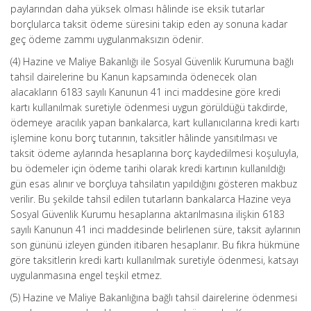
paylarından daha yüksek olması hâlinde ise eksik tutarlar
borçlularca taksit ödeme süresini takip eden ay sonuna kadar
geç ödeme zammı uygulanmaksızın ödenir.
(4) Hazine ve Maliye Bakanlığı ile Sosyal Güvenlik Kurumuna bağlı
tahsil dairelerine bu Kanun kapsamında ödenecek olan
alacakların 6183 sayılı Kanunun 41 inci maddesine göre kredi
kartı kullanılmak suretiyle ödenmesi uygun görüldüğü takdirde,
ödemeye aracılık yapan bankalarca, kart kullanıcılarına kredi kartı
işlemine konu borç tutarının, taksitler hâlinde yansıtılması ve
taksit ödeme aylarında hesaplarına borç kaydedilmesi koşuluyla,
bu ödemeler için ödeme tarihi olarak kredi kartının kullanıldığı
gün esas alınır ve borçluya tahsilatın yapıldığını gösteren makbuz
verilir. Bu şekilde tahsil edilen tutarların bankalarca Hazine veya
Sosyal Güvenlik Kurumu hesaplarına aktarılmasına ilişkin 6183
sayılı Kanunun 41 inci maddesinde belirlenen süre, taksit aylarının
son gününü izleyen günden itibaren hesaplanır. Bu fıkra hükmüne
göre taksitlerin kredi kartı kullanılmak suretiyle ödenmesi, katsayı
uygulanmasına engel teşkil etmez.
(5) Hazine ve Maliye Bakanlığına bağlı tahsil dairelerine ödenmesi