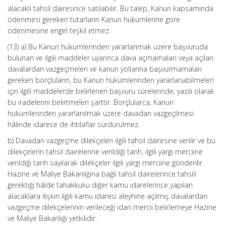
alacaklı tahsil dairesince satılabilir. Bu talep, Kanun kapsamında
ödenmesi gereken tutarların Kanun hükümlerine göre
ödenmesine engel teşkil etmez.
(13) a) Bu Kanun hükümlerinden yararlanmak üzere başvuruda
bulunan ve ilgili maddeler uyarınca dava açmamaları veya açılan
davalardan vazgeçmeleri ve kanun yollarına başvurmamaları
gereken borçluların, bu Kanun hükümlerinden yararlanabilmeleri
için ilgili maddelerde belirlenen başvuru sürelerinde, yazılı olarak
bu iradelerini belirtmeleri şarttır. Borçlularca, Kanun
hükümlerinden yararlanılmak üzere davadan vazgeçilmesi
hâlinde idarece de ihtilaflar sürdürülmez.
b) Davadan vazgeçme dilekçeleri ilgili tahsil dairesine verilir ve bu
dilekçelerin tahsil dairelerine verildiği tarih, ilgili yargı merciine
verildiği tarih sayılarak dilekçeler ilgili yargı merciine gönderilir.
Hazine ve Maliye Bakanlığına bağlı tahsil dairelerince tahsili
gerektiği hâlde tahakkuku diğer kamu idarelerince yapılan
alacaklara ilişkin ilgili kamu idaresi aleyhine açılmış davalardan
vazgeçme dilekçelerinin verileceği idari mercii belirlemeye Hazine
ve Maliye Bakanlığı yetkilidir.