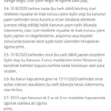
damga vergisi, özel işlem vergisi ve eğitime katkı payı,
3.4- 31/8/2020 tarihine kadar (bu tarih dâhil) bitirilmiş özel
nitelikteki inşaatlar ile ihale konusu işlere ilişkin olup bu kanunun
yayım tarihinden önce Kurumca re’sen tahakkuk ettirilerek
işverene tebliğ edildiği halde Kanunun yayım tarihi itibarıyla
ödenmemiş olan; özel nitelikteki inşaatlar ile ihale konusu işlere
ilişkin yapılan ön değerlendirme, araştırma veya tespitler
sonucunda bulunan eksik işçilik tutarı üzerinden hesaplanan
sigorta primi,
3.5- 31/8/2020 tarihinden önce (bu tarih dâhil) yapılan tespitlere
ilişkin olup bu Kanunun 3 üncü maddesinin birinci fıkrasının (a)
bendinde belirtilen başvuru tarihine kadar kesinleşen idari para
cezaları,
3.6- Bu Kanun kapsamına giren ve 17/11/2020 tarihinden önce
asılları ödenen alacakların; bu tarih itibarıyla henüz ödenmemiş
olan fer’ileri,
3.7- 5510 sayılı Kanunun ek 5 ve ek 6 ncı maddeleri kapsamında
sigortalı olanlara ait sigorta
primi,