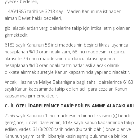
yiyecek bedelleri,
– 4/6/1985 tarihli ve 3213 sayılı Maden Kanununa istinaden
alman Devlet hakkı bedelleri,
gibi alacaklardan vergi dairelerine takip için intikal etmiş olanlar
girmektedir.
6183 sayılı Kanunun 58 inci maddesinin beşinci fıkrası uyarınca
hesaplanan %10 oranındaki zam, 68 inci maddesinin üçüncü
fıkrası ile 79 uncu maddesinin dördüncü fıkrası uyarınca
hesaplanan %10 oranındaki tazminatlar asli alacak olarak
dikkate alınmak suretiyle Kanun kapsamında yapılandırılacaktır.
Ancak, Hazine ve Maliye Bakanlığına bağlı tahsil dairelerince 6183
sayılı Kanun kapsamında takip edilen adli para cezaları Kanun
kapsamına girmemektedir.
C- İL ÖZEL İDARELERİNCE TAKİP EDİLEN AMME ALACAKLARI
7256 sayılı Kanunun 1 inci maddesinin birinci fıkrasının (ç) bendi
gereğince, il özel idarelerinin, 6183 sayılı Kanun kapsamında takip
edilen, vadesi 31/8/2020 tarihinden (bu tarih dâhil) önce olan ve
Kanunun yayımı tarihi itibarıyla kesinleşmiş bulunmakla birlikte,