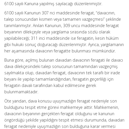
6100 sayılı Kanuna yapılmış sayılacağı düzenlenmiştir.
6100 sayılı Kanunun 307 nci maddesinde feragat, “davacının,
talep sonucundan kısmen veya tamamen vazgeçmesi” şeklinde
tanımlanmıştır. Anılan Kanunun, 309 uncu maddesinde feragat
beyanının dilekçeyle veya yargılama sırasında sözlü olarak
yapılabileceği; 311 inci maddesinde ise feragatin, kesin hüküm
gibi hukuki sonuç doğuracağı düzenlenmiştir. Ayrıca, yargılamanın
her aşamasında davacının feragatte bulunması mümkündür.
Buna göre, açılmış bulunan davadan davacının feragati ile davacı
dava dilekçesindeki talep sonucunun tamamından vazgeçmiş
sayılmakta olup, davadan feragat, davacının tek taraflı bir irade
beyanı ile yapılıp tamamlandığından, feragatin geçerliliği için
feragatin davalı tarafından kabul edilmesine gerek
bulunmamaktadır.
Öte yandan, dava konusu uyuşmazlığın feragat nedeniyle son
bulduğunu tespit etme görevi mahkemeye aittir. Mahkemenin,
davacının beyanının gerçekten feragat olduğunu ve kanunun
öngördüğü şekilde yapıldığını tespit etmesi durumunda, davadan
feragat nedeniyle uyuşmazlığın son bulduğuna karar vermesi