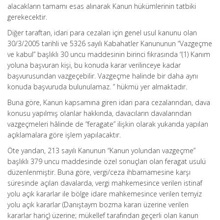
alacakların tamamı esas alınarak Kanun hükümlerinin tatbiki
gerekecektir.
Diğer taraftan, idari para cezaları için genel usul kanunu olan
30/3/2005 tarihli ve 5326 sayılı Kabahatler Kanununun “Vazgeçme
ve kabul” başlıklı 30 uncu maddesinin birinci fıkrasında “(1) Kanım
yoluna başvuran kişi, bu konuda karar verilinceye kadar
başvurusundan vazgeçebilir. Vazgeçme halinde bir daha aynı
konuda başvuruda bulunulamaz. ” hükmü yer almaktadır.
Buna göre, Kanun kapsamına giren idari para cezalarından, dava
konusu yapılmış olanlar hakkında, davacıların davalarından
vazgeçmeleri hâlinde de “feragate” ilişkin olarak yukarıda yapılan
açıklamalara göre işlem yapılacaktır.
Öte yandan, 213 sayılı Kanunun “Kanun yolundan vazgeçme”
başlıklı 379 uncu maddesinde özel sonuçları olan feragat usulü
düzenlenmiştir. Buna göre, vergi/ceza ihbarnamesine karşı
süresinde açılan davalarda, vergi mahkemesince verilen istinaf
yolu açık kararlar ile bölge idare mahkemesince verilen temyiz
yolu açık kararlar (Danıştaym bozma kararı üzerine verilen
kararlar hariç) üzerine; mükellef tarafından geçerli olan kanun