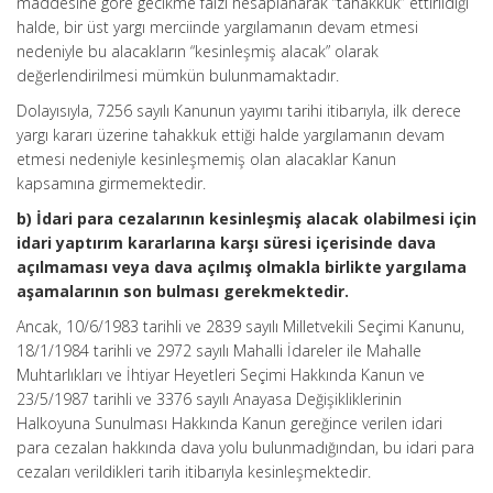
maddesine göre gecikme faizi hesaplanarak “tahakkuk” ettirildiği
halde, bir üst yargı merciinde yargılamanın devam etmesi
nedeniyle bu alacakların “kesinleşmiş alacak” olarak
değerlendirilmesi mümkün bulunmamaktadır.
Dolayısıyla, 7256 sayılı Kanunun yayımı tarihi itibarıyla, ilk derece
yargı kararı üzerine tahakkuk ettiği halde yargılamanın devam
etmesi nedeniyle kesinleşmemiş olan alacaklar Kanun
kapsamına girmemektedir.
b) İdari para cezalarının kesinleşmiş alacak olabilmesi için
idari yaptırım kararlarına karşı süresi içerisinde dava
açılmaması veya dava açılmış olmakla birlikte yargılama
aşamalarının son bulması gerekmektedir.
Ancak, 10/6/1983 tarihli ve 2839 sayılı Milletvekili Seçimi Kanunu,
18/1/1984 tarihli ve 2972 sayılı Mahalli İdareler ile Mahalle
Muhtarlıkları ve İhtiyar Heyetleri Seçimi Hakkında Kanun ve
23/5/1987 tarihli ve 3376 sayılı Anayasa Değişikliklerinin
Halkoyuna Sunulması Hakkında Kanun gereğince verilen idari
para cezalan hakkında dava yolu bulunmadığından, bu idari para
cezaları verildikleri tarih itibarıyla kesinleşmektedir.