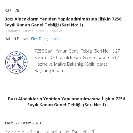
Kas
28
Bazı
yorumlar kapalı
Alacakların
Bazı Alacakların Yeniden Yapılandırılmasına İlişkin 7256
Yeniden
Sayılı Kanun Genel Tebliği (Seri No: 1)
Yapılandırılmasına
İlişkin
Ortalama Okuma Süresi:
23
dakika
7256
Haberi Ekleyen:
Efes Danışmanlık
Sayılı
Kanun
Genel
7256 Sayılı Kanun Genel Tebliği (Seri No: 1) 27
Tebliği
Kasım 2020 Tarihli Resmi Gazete Sayı: 31317
(Seri
Hazine ve Maliye Bakanlığı (Gelir İdaresi
No:
Başkanlığından:…
1)
Ortalama
Okuma
Süresi:
23
dakika
için
Bazı Alacakların Yeniden Yapılandırılmasına İlişkin 7256
Sayılı Kanun Genel Tebliği (Seri No: 1)
Tarih: 27 Kasım 2020
7256 Sayılı Kanun Genel Tebliği (Seri No: 1)