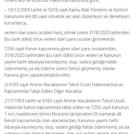
Önlenmesi ve Kontrolü Ffakkmda Kanununa göre,
– 10/12/2003 tarihli ve 5018 sayılı Kamu Mali Yönetimi ve Kontrol
Kanununa ekli (III) sayılı cetvelde yer alan düzenleyici ve denetleyici
kurumlarca,
verilen idari para cezaları hariç olmak üzere 31/8/2020 tarihinden
(bu tarih dâhil) önce verilen idari para cezaları girmektedir.
7256 sayılı Kanun kapsamına giren idari para cezalarından,
31/8/2020 tarihinden (bu tarih dâhil) önce verilen ve Kanunun
yayımı tarihi itibarıyla kesinleşmiş olup, vadesi geldiği halde
ödenmemiş ya da ödeme süresi henüz geçmemiş olanlar
Kanuna göre yapılandırılabilecektir.
c) 6183 sayılı Amme Alacaklarının Tahsil Usulü Hakkında Kanun
Kapsamında Takip Edilen Diğer Alacaklar
21/7/1953 tarihli ve 6183 sayılı Amme Alacaklarının Tahsil Usulü
Hakkında Kanun kapsamında takip edilen ve 7256 sayılı Kanunun
1 inci maddesinin birinci fıkrasının (a) bendinin (3) numaralı alt
bendi kapsamında olan alacaklardan, Kanunun yayımı tarihi
itibarıyla kesinleşmiş olup, vadesi geldiği halde ödenmemiş ya da
ödeme süresi henüz geçmemiş olan asli ve fer’i amme alacakları