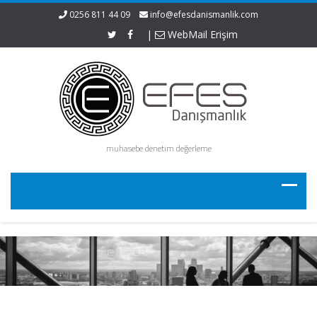
0256 811 44 09
info@efesdanismanlik.com
|
WebMail Erişim
muhasebe denetim değerleme