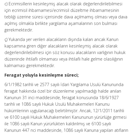
c) Ecrimisillerin kesinleşmiş alacak olarak değerlendirilebilmesi
için ecrimisil ihbarnamesi/ecrimisil düzeltme ihbarnamesinin
tebliği üzerine süresi içerisinde dava açılmamış olması veya dava
açılmış olmakla birlikte yargılama aşamalarının son bulması
gerekmektedir.
ç) Yukarıda yer verilen alacakların dışında kalan ancak Kanun
kapsamına giren diğer alacakların kesinleşmiş alacak olarak
değerlendirilebilmesi için söz konusu alacakların varlığının hukuk
düzeninde ihtilaflı olmaması veya ihtilaflı hale gelme olasılığının
kalmaması gerekmektedir.
Feragat yoluyla kesinleşme süreci;
6/1/1982 tarihli ve 2577 sayılı İdari Yargılama Usulü Kanununda
feragat hakkında özel bir düzenleme yapılmadığı halde anılan
Kanunun 31 inci maddesinde, feragat konusunda 18/6/1927
tarihli ve 1086 sayılı Hukuk Usulü Muhakemeleri Kanunu
hükümlerinin uygulanacağı belirtilmiştir. Ancak, 12/1/2011 tarihli
ve 6100 sayılı Hukuk Muhakemeleri Kanununun yürürlüğe girmesi
ile 1086 sayılı Kanun yürürlükten kaldırılmış ve 6100 sayılı
Kanunun 447 nci maddesinde, 1086 sayılı Kanuna yapılan atıfların