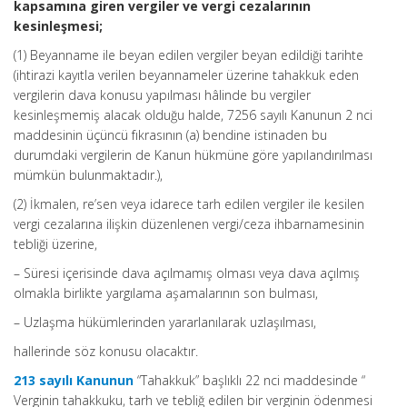
kapsamına giren vergiler ve vergi cezalarının
kesinleşmesi;
(1) Beyanname ile beyan edilen vergiler beyan edildiği tarihte
(ihtirazi kayıtla verilen beyannameler üzerine tahakkuk eden
vergilerin dava konusu yapılması hâlinde bu vergiler
kesinleşmemiş alacak olduğu halde, 7256 sayılı Kanunun 2 nci
maddesinin üçüncü fıkrasının (a) bendine istinaden bu
durumdaki vergilerin de Kanun hükmüne göre yapılandırılması
mümkün bulunmaktadır.),
(2) İkmalen, re’sen veya idarece tarh edilen vergiler ile kesilen
vergi cezalarına ilişkin düzenlenen vergi/ceza ihbarnamesinin
tebliği üzerine,
– Süresi içerisinde dava açılmamış olması veya dava açılmış
olmakla birlikte yargılama aşamalarının son bulması,
– Uzlaşma hükümlerinden yararlanılarak uzlaşılması,
hallerinde söz konusu olacaktır.
213 sayılı Kanunun
“Tahakkuk” başlıklı 22 nci maddesinde “
Verginin tahakkuku, tarh ve tebliğ edilen bir verginin ödenmesi