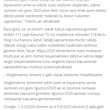
beyanname verme ve ödeme süresi ertelenen vergilerden, ödeme
süresinin son günü 2020 yılının Ekim, Kasım veya Aralık ayına tekabül
edecek şekilde belirlenenler hakkında bu Kanun hükümleri
uygulanmaz
. ” hükmü yer almaktadır.
Buna göre, tür ve dönem olarak Kanun kapsamına girmekle
birlikte 213 sayılı Kanunun 15 inci maddesine istinaden 518 No.lu
Vergi Usul Kanunu Genel Tebliği kapsamında mücbir sebep
hâlinde olduğu kabul edilen mükellefler tarafından verilmesi
gereken Mart, Nisan, Mayıs/2020 dönemlerine ilişkin muhtasar
(muhtasar ve prim hizmet beyannameleri dâhil) ve katma değer
vergisi beyannamelerine konu vergilerin Kanun kapsamında
yapılandırılması mümkün bulunmamaktadır.
– Vergilendirme dönemi 3 aylık olarak belirlenen mükellefiyetler
Vergilendirme döneminin bitim tarihi ve beyanname verme
süresinin son günü Ağustos/2020 ayı ve öncesine rastlayan
dönemler kapsama girmekte, Ağustos/2020 ayından sonraya
rastlayanlar kapsama girmemektedir.
Örneğin, 1-2-3/2020 dönemi ve 4-5-6/2020 dönemi (3 aylık) gelir