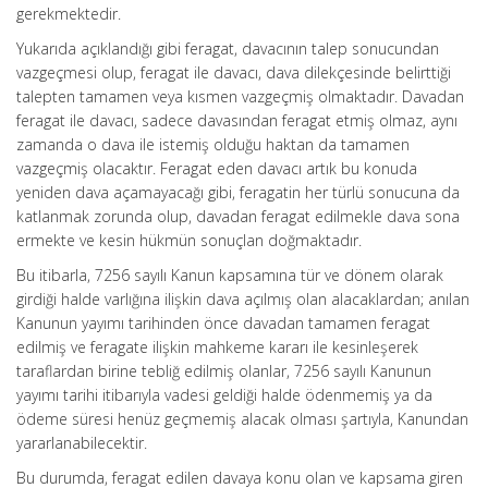
gerekmektedir.
Yukarıda açıklandığı gibi feragat, davacının talep sonucundan
vazgeçmesi olup, feragat ile davacı, dava dilekçesinde belirttiği
talepten tamamen veya kısmen vazgeçmiş olmaktadır. Davadan
feragat ile davacı, sadece davasından feragat etmiş olmaz, aynı
zamanda o dava ile istemiş olduğu haktan da tamamen
vazgeçmiş olacaktır. Feragat eden davacı artık bu konuda
yeniden dava açamayacağı gibi, feragatin her türlü sonucuna da
katlanmak zorunda olup, davadan feragat edilmekle dava sona
ermekte ve kesin hükmün sonuçlan doğmaktadır.
Bu itibarla, 7256 sayılı Kanun kapsamına tür ve dönem olarak
girdiği halde varlığına ilişkin dava açılmış olan alacaklardan; anılan
Kanunun yayımı tarihinden önce davadan tamamen feragat
edilmiş ve feragate ilişkin mahkeme kararı ile kesinleşerek
taraflardan birine tebliğ edilmiş olanlar, 7256 sayılı Kanunun
yayımı tarihi itibarıyla vadesi geldiği halde ödenmemiş ya da
ödeme süresi henüz geçmemiş alacak olması şartıyla, Kanundan
yararlanabilecektir.
Bu durumda, feragat edilen davaya konu olan ve kapsama giren