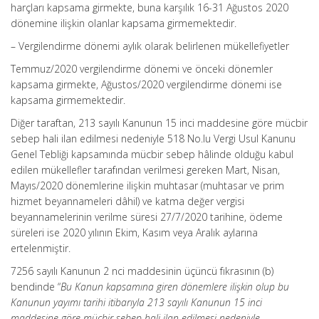
harçları kapsama girmekte, buna karşılık 16-31 Ağustos 2020
dönemine ilişkin olanlar kapsama girmemektedir.
– Vergilendirme dönemi aylık olarak belirlenen mükellefiyetler
Temmuz/2020 vergilendirme dönemi ve önceki dönemler
kapsama girmekte, Ağustos/2020 vergilendirme dönemi ise
kapsama girmemektedir.
Diğer taraftan, 213 sayılı Kanunun 15 inci maddesine göre mücbir
sebep hali ilan edilmesi nedeniyle 518 No.lu Vergi Usul Kanunu
Genel Tebliği kapsamında mücbir sebep hâlinde olduğu kabul
edilen mükellefler tarafından verilmesi gereken Mart, Nisan,
Mayıs/2020 dönemlerine ilişkin muhtasar (muhtasar ve prim
hizmet beyannameleri dâhil) ve katma değer vergisi
beyannamelerinin verilme süresi 27/7/2020 tarihine, ödeme
süreleri ise 2020 yılının Ekim, Kasım veya Aralık aylarına
ertelenmiştir.
7256 sayılı Kanunun 2 nci maddesinin üçüncü fıkrasının (b)
bendinde “
Bu Kanun kapsamına giren dönemlere ilişkin olup bu
Kanunun yayımı tarihi itibarıyla 213 sayılı Kanunun 15 inci
maddesine göre mücbir sebep hali ilan edilmesi nedeniyle