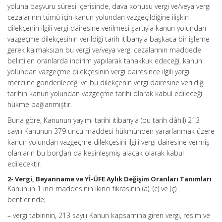
yoluna başvuru süresi içerisinde, dava konusu vergi ve/veya vergi
cezalarının tümü için kanun yolundan vazgeçildiğine ilişkin
dilekçenin ilgili vergi dairesine verilmesi şartıyla kanun yolundan
vazgeçme dilekçesinin verildiği tarih itibarıyla başkaca bir işleme
gerek kalmaksızın bu vergi ve/veya vergi cezalarının maddede
belirtilen oranlarda indirim yapılarak tahakkuk edeceği, kanun
yolundan vazgeçme dilekçesinin vergi dairesince ilgili yargı
merciine gönderileceği ve bu dilekçenin vergi dairesine verildiği
tarihin kanun yolundan vazgeçme tarihi olarak kabul edileceği
hükme bağlanmıştır.
Buna göre, Kanunun yayımı tarihi itibarıyla (bu tarih dâhil) 213
sayılı Kanunun 379 uncu maddesi hükmünden yararlanmak üzere
kanun yolundan vazgeçme dilekçesini ilgili vergi dairesine vermiş
olanların bu borçları da kesinleşmiş alacak olarak kabul
edilecektir.
2- Vergi, Beyanname ve Yİ-ÜFE Aylık Değişim Oranları Tanımları
Kanunun 1 inci maddesinin ikinci fıkrasının (a), (c) ve (ç)
bentlerinde;
– vergi tabirinin, 213 sayılı Kanun kapsamına giren vergi, resim ve