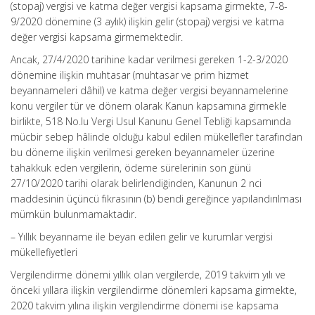
(stopaj) vergisi ve katma değer vergisi kapsama girmekte, 7-8-
9/2020 dönemine (3 aylık) ilişkin gelir (stopaj) vergisi ve katma
değer vergisi kapsama girmemektedir.
Ancak, 27/4/2020 tarihine kadar verilmesi gereken 1-2-3/2020
dönemine ilişkin muhtasar (muhtasar ve prim hizmet
beyannameleri dâhil) ve katma değer vergisi beyannamelerine
konu vergiler tür ve dönem olarak Kanun kapsamına girmekle
birlikte, 518 No.lu Vergi Usul Kanunu Genel Tebliği kapsamında
mücbir sebep hâlinde olduğu kabul edilen mükellefler tarafından
bu döneme ilişkin verilmesi gereken beyannameler üzerine
tahakkuk eden vergilerin, ödeme sürelerinin son günü
27/10/2020 tarihi olarak belirlendiğinden, Kanunun 2 nci
maddesinin üçüncü fıkrasının (b) bendi gereğince yapılandırılması
mümkün bulunmamaktadır.
– Yıllık beyanname ile beyan edilen gelir ve kurumlar vergisi
mükellefiyetleri
Vergilendirme dönemi yıllık olan vergilerde, 2019 takvim yılı ve
önceki yıllara ilişkin vergilendirme dönemleri kapsama girmekte,
2020 takvim yılına ilişkin vergilendirme dönemi ise kapsama