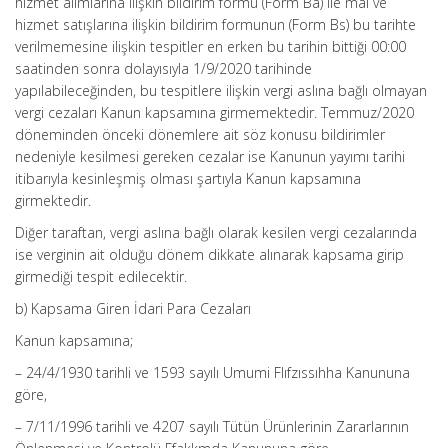
hizmet alımlarına ilişkin bildirim formu (Form Ba) ile mal ve
hizmet satışlarına ilişkin bildirim formunun (Form Bs) bu tarihte
verilmemesine ilişkin tespitler en erken bu tarihin bittiği 00:00
saatinden sonra dolayısıyla 1/9/2020 tarihinde
yapılabileceğinden, bu tespitlere ilişkin vergi aslına bağlı olmayan
vergi cezaları Kanun kapsamına girmemektedir. Temmuz/2020
döneminden önceki dönemlere ait söz konusu bildirimler
nedeniyle kesilmesi gereken cezalar ise Kanunun yayımı tarihi
itibarıyla kesinleşmiş olması şartıyla Kanun kapsamına
girmektedir.
Diğer taraftan, vergi aslına bağlı olarak kesilen vergi cezalarında
ise verginin ait olduğu dönem dikkate alınarak kapsama girip
girmediği tespit edilecektir.
b) Kapsama Giren İdari Para Cezaları
Kanun kapsamına;
– 24/4/1930 tarihli ve 1593 sayılı Umumi Flıfzıssıhha Kanununa
göre,
– 7/11/1996 tarihli ve 4207 sayılı Tütün Ürünlerinin Zararlarının