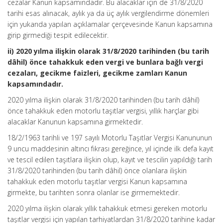
cezalar Kanun kapsamındadır. Bu alacaklar için de 31/8/2020
tarihi esas alınacak, aylık ya da üç aylık vergilendirme dönemleri
için yukarıda yapılan açıklamalar çerçevesinde Kanun kapsamına
girip girmediği tespit edilecektir.
ii) 2020 yılma ilişkin olarak 31/8/2020 tarihinden (bu tarih
dâhil) önce tahakkuk eden vergi ve bunlara bağlı vergi
cezaları, gecikme faizleri, gecikme zamları Kanun
kapsamındadır.
2020 yılma ilişkin olarak 31/8/2020 tarihinden (bu tarih dâhil)
önce tahakkuk eden motorlu taşıtlar vergisi, yıllık harçlar gibi
alacaklar Kanunun kapsamına girmektedir.
18/2/1963 tarihli ve 197 sayılı Motorlu Taşıtlar Vergisi Kanununun
9 uncu maddesinin altıncı fıkrası gereğince, yıl içinde ilk defa kayıt
ve tescil edilen taşıtlara ilişkin olup, kayıt ve tescilin yapıldığı tarih
31/8/2020 tarihinden (bu tarih dâhil) önce olanlara ilişkin
tahakkuk eden motorlu taşıtlar vergisi Kanun kapsamına
girmekte, bu tarihten sonra olanlar ise girmemektedir.
2020 yılma ilişkin olarak yıllık tahakkuk etmesi gereken motorlu
taşıtlar vergisi için yapılan tarhiyatlardan 31/8/2020 tarihine kadar