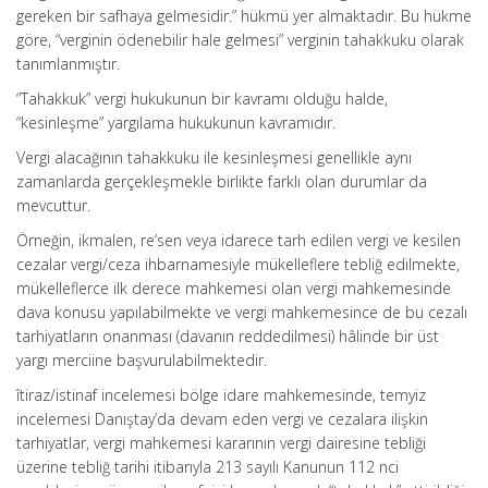
gereken bir safhaya gelmesidir.” hükmü yer almaktadır. Bu hükme
göre, “verginin ödenebilir hale gelmesi” verginin tahakkuku olarak
tanımlanmıştır.
“Tahakkuk” vergi hukukunun bir kavramı olduğu halde,
“kesinleşme” yargılama hukukunun kavramıdır.
Vergi alacağının tahakkuku ile kesinleşmesi genellikle aynı
zamanlarda gerçekleşmekle birlikte farklı olan durumlar da
mevcuttur.
Örneğin, ikmalen, re’sen veya idarece tarh edilen vergi ve kesilen
cezalar vergi/ceza ihbarnamesiyle mükelleflere tebliğ edilmekte,
mükelleflerce ilk derece mahkemesi olan vergi mahkemesinde
dava konusu yapılabilmekte ve vergi mahkemesince de bu cezalı
tarhiyatların onanması (davanın reddedilmesi) hâlinde bir üst
yargı merciine başvurulabilmektedir.
îtiraz/istinaf incelemesi bölge idare mahkemesinde, temyiz
incelemesi Danıştay’da devam eden vergi ve cezalara ilişkin
tarhiyatlar, vergi mahkemesi kararının vergi dairesine tebliği
üzerine tebliğ tarihi itibarıyla 213 sayılı Kanunun 112 nci