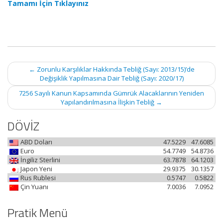
Tamamı İçin Tıklayınız
Post
←
Zorunlu Karşılıklar Hakkında Tebliğ (Sayı: 2013/15)’de
navigation
Değişiklik Yapılmasına Dair Tebliğ (Sayı: 2020/17)
7256 Sayılı Kanun Kapsamında Gümrük Alacaklarının Yeniden
Yapılandırılmasına İlişkin Tebliğ
→
DÖVİZ
ABD Doları
47.5229
47.6085
Euro
54.7749
54.8736
İngiliz Sterlini
63.7878
64.1203
Japon Yeni
29.9375
30.1357
Rus Rublesi
0.5747
0.5822
Çin Yuanı
7.0036
7.0952
Pratik Menü