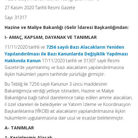
27 Kasım 2020 Tarihli Resmi Gazete
Sayı: 31317
Hazine ve Maliye Bakanlığı (Gelir İdaresi Başkanlığından:
I- AMAÇ, KAPSAM, DAYANAK VE TANIMLAR
11/11/2020 tarihli ve
7256 sayılı Bazı Alacakların Yeniden
Yapılandırılması ile Bazı Kanunlarda Değişiklik Yapılması
Hakkında Kanun
17/11/2020 tarihli ve 31307 sayılı Resmi
Gazete’de yayımlanmış ve bazı alacakların yapılandırılmasına
ilişkin hükümleri yayımı tarihinde yürürlüğe girmiştir.
Bu Tebliğ ile 7256 sayılı Kanunun 3 üncü maddesinin
Bakanlığımıza verdiği yetkiye istinaden, Hazine ve Maliye
Bakanlığına bağlı tahsil dairelerince takip edilen amme alacakları,
il özel idareleri ile belediyeler ve Yatırım İzleme ve Koordinasyon
Başkanlıklarına (YÎKOB) ait alacakların yapılandırılmasına ilişkin
hükümlerin uygulanmasına dair usul ve esaslar belirlenmiştir.
A- TANIMLAR
1- Kesinleşmiş Alacak