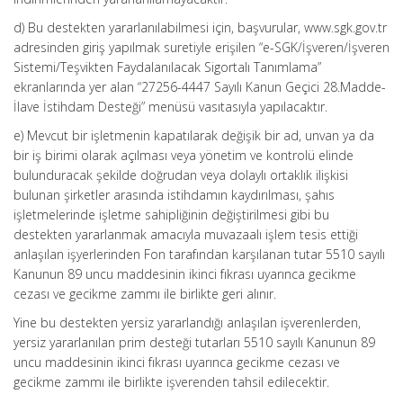
d) Bu destekten yararlanılabilmesi için, başvurular, www.sgk.gov.tr
adresinden giriş yapılmak suretiyle erişilen “e-SGK/İşveren/İşveren
Sistemi/Teşvikten Faydalanılacak Sigortalı Tanımlama”
ekranlarında yer alan “27256-4447 Sayılı Kanun Geçici 28.Madde-
İlave İstihdam Desteği” menüsü vasıtasıyla yapılacaktır.
e) Mevcut bir işletmenin kapatılarak değişik bir ad, unvan ya da
bir iş birimi olarak açılması veya yönetim ve kontrolü elinde
bulunduracak şekilde doğrudan veya dolaylı ortaklık ilişkisi
bulunan şirketler arasında istihdamın kaydırılması, şahıs
işletmelerinde işletme sahipliğinin değiştirilmesi gibi bu
destekten yararlanmak amacıyla muvazaalı işlem tesis ettiği
anlaşılan işyerlerinden Fon tarafından karşılanan tutar 5510 sayılı
Kanunun 89 uncu maddesinin ikinci fıkrası uyarınca gecikme
cezası ve gecikme zammı ile birlikte geri alınır.
Yine bu destekten yersiz yararlandığı anlaşılan işverenlerden,
yersiz yararlanılan prim desteği tutarları 5510 sayılı Kanunun 89
uncu maddesinin ikinci fıkrası uyarınca gecikme cezası ve
gecikme zammı ile birlikte işverenden tahsil edilecektir.