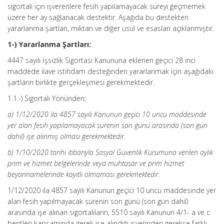
sigortalı için işverenlere fesih yapılamayacak süreyi geçmemek
üzere her ay sağlanacak destektir. Aşağıda bu destekten
yararlanma şartları, miktarı ve diğer usul ve esasları açıklanmıştır.
1-) Yararlanma Şartları:
4447 sayılı İşsizlik Sigortası Kanununa eklenen geçici 28 inci
maddede ilave istihdam desteğinden yararlanmak için aşağıdaki
şartların birlikte gerçekleşmesi gerekmektedir.
1.1.-) Sigortalı Yönünden;
a) 1/12/2020 ila 4857 sayılı Kanunun geçici 10 uncu maddesinde
yer alan fesih yapılamayacak sürenin son günü arasında (son gün
dahil) işe alınmış olması gerekmektedir.
b) 1/10/2020 tarihi itibarıyla Sosyal Güvenlik Kurumuna verilen aylık
prim ve hizmet belgelerinde veya muhtasar ve prim hizmet
beyannamelerinde kayıtlı olmaması gerekmektedir.
1/12/2020 ila 4857 sayılı Kanunun geçici 10 uncu maddesinde yer
alan fesih yapılmayacak sürenin son günü (son gün dahil)
arasında işe alınan sigortalıların, 5510 sayılı Kanunun 4/1- a ve c
bentleri kapsamında gerek işe alındığı işyerinden gerekse farklı