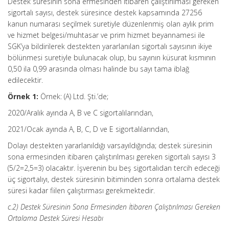
Destek süresinin sona ermesinden itibaren çalıştırılması gereken
sigortalı sayısı, destek süresince destek kapsamında 27256
kanun numarası seçilmek suretiyle düzenlenmiş olan aylık prim
ve hizmet belgesi/muhtasar ve prim hizmet beyannamesi ile
SGK’ya bildirilerek destekten yararlanılan sigortalı sayısının ikiye
bölünmesi suretiyle bulunacak olup, bu sayının küsurat kısmının
0,50 ila 0,99 arasında olması halinde bu sayı tama iblağ
edilecektir.
Örnek 1:
Örnek: (A) Ltd. Şti.’de;
2020/Aralık ayında A, B ve C sigortalılarından,
2021/Ocak ayında A, B, C, D ve E sigortalılarından,
Dolayı destekten yararlanıldığı varsayıldığında; destek süresinin
sona ermesinden itibaren çalıştırılması gereken sigortalı sayısı 3
(5/2=2,5=3) olacaktır. İşverenin bu beş sigortalıdan tercih edeceği
üç sigortalıyı, destek süresinin bitiminden sonra ortalama destek
süresi kadar fiilen çalıştırması gerekmektedir.
c.2) Destek Süresinin Sona Ermesinden İtibaren Çalıştırılması Gereken
Ortalama Destek Süresi Hesabı