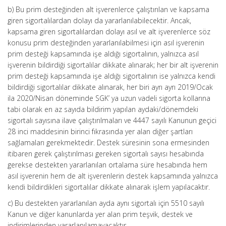
b) Bu prim desteğinden alt işverenlerce çalıştırılan ve kapsama
giren sigortalılardan dolayı da yararlanılabilecektir. Ancak,
kapsama giren sigortalılardan dolayı asıl ve alt işverenlerce söz
konusu prim desteğinden yararlanılabilmesi için asıl işverenin
prim desteği kapsamında işe aldığı sigortalının, yalnızca asıl
işverenin bildirdiği sigortalılar dikkate alınarak; her bir alt işverenin
prim desteği kapsamında işe aldığı sigortalının ise yalnızca kendi
bildirdiği sigortalılar dikkate alınarak, her biri ayrı ayrı 2019/Ocak
ila 2020/Nisan döneminde SGK’ ya uzun vadeli sigorta kollarına
tabi olarak en az sayıda bildirim yapılan aydaki/dönemdeki
sigortalı sayısına ilave çalıştırılmaları ve 4447 sayılı Kanunun geçici
28 inci maddesinin birinci fıkrasında yer alan diğer şartları
sağlamaları gerekmektedir. Destek süresinin sona ermesinden
itibaren gerek çalıştırılması gereken sigortalı sayısı hesabında
gerekse destekten yararlanılan ortalama süre hesabında hem
asıl işverenin hem de alt işverenlerin destek kapsamında yalnızca
kendi bildirdikleri sigortalılar dikkate alınarak işlem yapılacaktır.
c) Bu destekten yararlanılan ayda aynı sigortalı için 5510 sayılı
Kanun ve diğer kanunlarda yer alan prim teşvik, destek ve
indirimlerinden yararlanılamayacaktır.