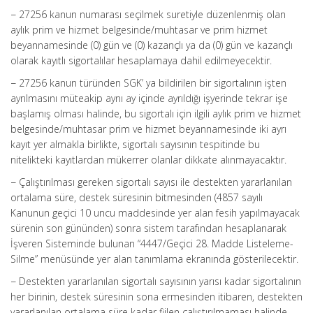
− 27256 kanun numarası seçilmek suretiyle düzenlenmiş olan
aylık prim ve hizmet belgesinde/muhtasar ve prim hizmet
beyannamesinde (0) gün ve (0) kazançlı ya da (0) gün ve kazançlı
olarak kayıtlı sigortalılar hesaplamaya dahil edilmeyecektir.
− 27256 kanun türünden SGK’ ya bildirilen bir sigortalının işten
ayrılmasını müteakip aynı ay içinde ayrıldığı işyerinde tekrar işe
başlamış olması halinde, bu sigortalı için ilgili aylık prim ve hizmet
belgesinde/muhtasar prim ve hizmet beyannamesinde iki ayrı
kayıt yer almakla birlikte, sigortalı sayısının tespitinde bu
nitelikteki kayıtlardan mükerrer olanlar dikkate alınmayacaktır.
− Çalıştırılması gereken sigortalı sayısı ile destekten yararlanılan
ortalama süre, destek süresinin bitmesinden (4857 sayılı
Kanunun geçici 10 uncu maddesinde yer alan fesih yapılmayacak
sürenin son gününden) sonra sistem tarafından hesaplanarak
İşveren Sisteminde bulunan “4447/Geçici 28. Madde Listeleme-
Silme” menüsünde yer alan tanımlama ekranında gösterilecektir.
− Destekten yararlanılan sigortalı sayısının yarısı kadar sigortalının
her birinin, destek süresinin sona ermesinden itibaren, destekten
yararlanılan ortalama süre kadar fiilen çalıştırılmaması halinde,