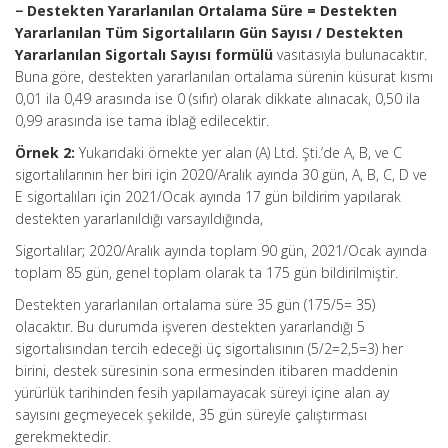
− Destekten Yararlanılan Ortalama Süre = Destekten
Yararlanılan Tüm Sigortalıların Gün Sayısı / Destekten
Yararlanılan Sigortalı Sayısı formülü
vasıtasıyla bulunacaktır.
Buna göre, destekten yararlanılan ortalama sürenin küsurat kısmı
0,01 ila 0,49 arasında ise 0 (sıfır) olarak dikkate alınacak, 0,50 ila
0,99 arasında ise tama iblağ edilecektir.
Örnek 2:
Yukarıdaki örnekte yer alan (A) Ltd. Şti.’de A, B, ve C
sigortalılarının her biri için 2020/Aralık ayında 30 gün, A, B, C, D ve
E sigortalıları için 2021/Ocak ayında 17 gün bildirim yapılarak
destekten yararlanıldığı varsayıldığında,
Sigortalılar; 2020/Aralık ayında toplam 90 gün, 2021/Ocak ayında
toplam 85 gün, genel toplam olarak ta 175 gün bildirilmiştir.
Destekten yararlanılan ortalama süre 35 gün (175/5= 35)
olacaktır. Bu durumda işveren destekten yararlandığı 5
sigortalısından tercih edeceği üç sigortalısının (5/2=2,5=3) her
birini, destek süresinin sona ermesinden itibaren maddenin
yürürlük tarihinden fesih yapılamayacak süreyi içine alan ay
sayısını geçmeyecek şekilde, 35 gün süreyle çalıştırması
gerekmektedir.