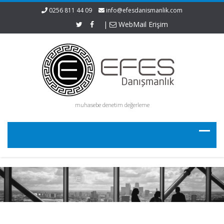
0256 811 44 09
info@efesdanismanlik.com
|
WebMail Erişim
muhasebe denetim değerleme