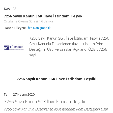
Kas
28
7256
yorumlar kapalı
Sayılı
7256 Sayılı Kanun SGK İlave İstihdam Teşviki
Kanun
Ortalama Okuma Süresi:
16
dakika
SGK
İlave
Haberi Ekleyen:
Efes Danışmanlık
İstihdam
Teşviki
7256 Sayılı Kanun SGK İlave İstihdam Teşviki 7256
Ortalama
Okuma
Sayılı Kanunla Düzenlenen İlave İstihdam Prim
Süresi:
16
Desteğinin Usul ve Esasları Açıklandı ÖZET: 7256
dakika
sayıl…
için
7256 Sayılı Kanun SGK İlave İstihdam Teşviki
Tarih: 27 Kasım 2020
7256 Sayılı Kanun SGK İlave İstihdam Teşviki
7256 Sayılı Kanunla Düzenlenen İlave İstihdam Prim Desteğinin Usul