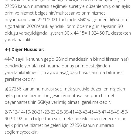
27256 kanun numarası seçilmek suretiyle düzenlenmiş olan aylık
prim ve hizmet belgesinin/muhtasar ve prim hizmet
beyannamesinin 22/1/2021 tarihinde SGK’ ya gönderildiği ve bu
sigortalının 2020/Aralık ayındaki prim ödeme gün sayısının 30
olduğu varsayıldığında, işveren 30 x 44,15= 1.324,50 TL destekten
yararlanacaktır.
4-) Diğer Hususlar:
4447 sayılı Kanunun geçici 28’inci maddesinin birinci fıkrasının (a)
bendinde yer alan istihdama dönüş prim desteğinden
yararlanılabilmesi için ayrıca aşağıdaki hususların da bilinmesi
gerekmektedir.;
a) 27256 kanun numarası seçilmek suretiyle düzenlenmiş olan
aylık prim ve hizmet belgesinin/muhtasar ve prim hizmet
beyannamesinin SGK’ya verilmiş olması gerekmektedir.
2-7-12-14-19-20-21-22-23-28-39-41-42-43-45-46-47-48-49 -50-
90-91-92 nolu belge türü seçilmek suretiyle düzenlenecek olan
aylık prim ve hizmet belgeleri için 27256 kanun numarası
seçilemeyecektir.