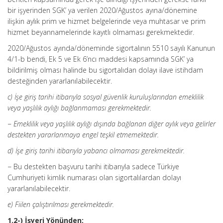
bir işyerinden SGK’ ya verilen 2020/Ağustos ayına/dönemine
ilişkin aylık prim ve hizmet belgelerinde veya muhtasar ve prim
hizmet beyannamelerinde kayıtlı olmaması gerekmektedir.
2020/Ağustos ayında/döneminde sigortalının 5510 sayılı Kanunun
4/1-b bendi, Ek 5 ve Ek 6’ncı maddesi kapsamında SGK’ ya
bildirilmiş olması halinde bu sigortalıdan dolayı ilave istihdam
desteğinden yararlanılabilecektir.
c) İşe giriş tarihi itibarıyla sosyal güvenlik kuruluşlarından emeklilik
veya yaşlılık aylığı bağlanmaması gerekmektedir.
− Emeklilik veya yaşlılık aylığı dışında bağlanan diğer aylık veya gelirler
destekten yararlanmaya engel teşkil etmemektedir.
d) İşe giriş tarihi itibarıyla yabancı olmaması gerekmektedir.
− Bu destekten başvuru tarihi itibarıyla sadece Türkiye
Cumhuriyeti kimlik numarası olan sigortalılardan dolayı
yararlanılabilecektir.
e) Fiilen çalıştırılması gerekmektedir.
1.2-) İşyeri Yönünden;