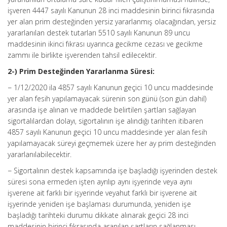
işveren 4447 sayılı Kanunun 28 inci maddesinin birinci fıkrasında
yer alan prim desteğinden yersiz yararlanmış olacağından, yersiz
yararlanılan destek tutarları 5510 sayılı Kanunun 89 uncu
maddesinin ikinci fıkrası uyarınca gecikme cezası ve gecikme
zammı ile birlikte işverenden tahsil edilecektir.
2-) Prim Desteğinden Yararlanma Süresi:
− 1/12/2020 ila 4857 sayılı Kanunun geçici 10 uncu maddesinde
yer alan fesih yapılamayacak sürenin son günü (son gün dahil)
arasında işe alınan ve maddede belirtilen şartları sağlayan
sigortalılardan dolayı, sigortalının işe alındığı tarihten itibaren
4857 sayılı Kanunun geçici 10 uncu maddesinde yer alan fesih
yapılamayacak süreyi geçmemek üzere her ay prim desteğinden
yararlanılabilecektir.
− Sigortalının destek kapsamında işe başladığı işyerinden destek
süresi sona ermeden işten ayrılıp aynı işyerinde veya aynı
işverene ait farklı bir işyerinde veyahut farklı bir işverene ait
işyerinde yeniden işe başlaması durumunda, yeniden işe
başladığı tarihteki durumu dikkate alınarak geçici 28 inci
maddesinin birinci fıkrasında aranılan şartların sağlanması