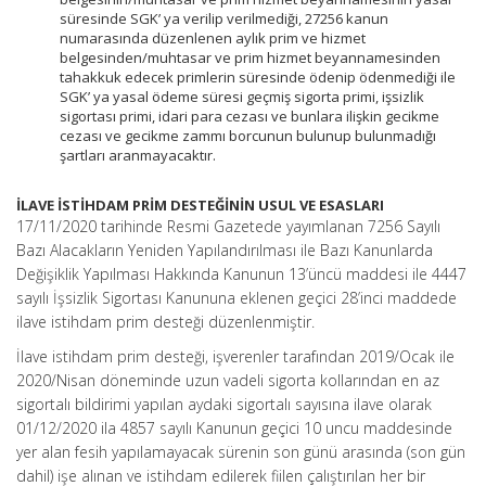
süresinde SGK’ ya verilip verilmediği, 27256 kanun
numarasında düzenlenen aylık prim ve hizmet
belgesinden/muhtasar ve prim hizmet beyannamesinden
tahakkuk edecek primlerin süresinde ödenip ödenmediği ile
SGK’ ya yasal ödeme süresi geçmiş sigorta primi, işsizlik
sigortası primi, idari para cezası ve bunlara ilişkin gecikme
cezası ve gecikme zammı borcunun bulunup bulunmadığı
şartları aranmayacaktır.
İLAVE İSTİHDAM PRİM DESTEĞİNİN USUL VE ESASLARI
17/11/2020 tarihinde Resmi Gazetede yayımlanan 7256 Sayılı
Bazı Alacakların Yeniden Yapılandırılması ile Bazı Kanunlarda
Değişiklik Yapılması Hakkında Kanunun 13’üncü maddesi ile 4447
sayılı İşsizlik Sigortası Kanununa eklenen geçici 28’inci maddede
ilave istihdam prim desteği düzenlenmiştir.
İlave istihdam prim desteği, işverenler tarafından 2019/Ocak ile
2020/Nisan döneminde uzun vadeli sigorta kollarından en az
sigortalı bildirimi yapılan aydaki sigortalı sayısına ilave olarak
01/12/2020 ila 4857 sayılı Kanunun geçici 10 uncu maddesinde
yer alan fesih yapılamayacak sürenin son günü arasında (son gün
dahil) işe alınan ve istihdam edilerek fiilen çalıştırılan her bir