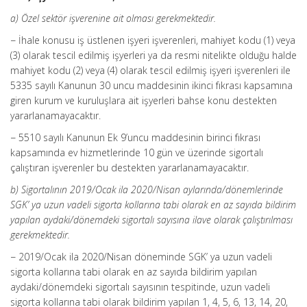
a) Özel sektör işverenine ait olması gerekmektedir.
− İhale konusu iş üstlenen işyeri işverenleri, mahiyet kodu (1) veya
(3) olarak tescil edilmiş işyerleri ya da resmi nitelikte olduğu halde
mahiyet kodu (2) veya (4) olarak tescil edilmiş işyeri işverenleri ile
5335 sayılı Kanunun 30 uncu maddesinin ikinci fıkrası kapsamına
giren kurum ve kuruluşlara ait işyerleri bahse konu destekten
yararlanamayacaktır.
− 5510 sayılı Kanunun Ek 9’uncu maddesinin birinci fıkrası
kapsamında ev hizmetlerinde 10 gün ve üzerinde sigortalı
çalıştıran işverenler bu destekten yararlanamayacaktır.
b) Sigortalının 2019/Ocak ila 2020/Nisan aylarında/dönemlerinde
SGK’ ya uzun vadeli sigorta kollarına tabi olarak en az sayıda bildirim
yapılan aydaki/dönemdeki sigortalı sayısına ilave olarak çalıştırılması
gerekmektedir.
− 2019/Ocak ila 2020/Nisan döneminde SGK’ ya uzun vadeli
sigorta kollarına tabi olarak en az sayıda bildirim yapılan
aydaki/dönemdeki sigortalı sayısının tespitinde, uzun vadeli
sigorta kollarına tabi olarak bildirim yapılan 1, 4, 5, 6, 13, 14, 20,