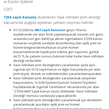
ve Esasları Açıklandı
ÖZET:
7256 sayılı Kanunla
düzenlenen “ilave istihdam prim desteği”
kapsamında aşağıda açıklanan şartların oluşması halinde;
01/12/2020 ila
4857 sayılı Kanunun
geçici 10’uncu
maddesinde yer alan fesih yapılamayacak sürenin son günü
arasında (son gün dahil) işe alınan sigortalıların 27256 kanun
numarası seçilmek suretiyle düzenlenmiş olan aylık prim ve
hizmet belgesinde/muhtasar ve prim hizmet
beyannamesinde kayıtlı prim ödeme gün sayısının, günlük
44,15 TL ile çarpımı sonucu bulunan tutar kadar ilave istihdam
desteği verilecektir.
İlave İstihdam prim desteğinden yararlanılan ayda aynı
sigortalı için 5510 sayılı Kanun ve diğer kanunlarda yer alan
prim teşvik, destek ve indirimlerinden yararlanılamayacaktır.
İlave İstihdam prim desteğinden yararlanmak isteyenler
başvurularını, “e-SGK/İşveren/İşveren Sistemi/Teşvikten
Faydalanılacak Sigortalı Tanımlama” ekranlarında yer alan
“27256-4447 Sayılı Kanun Geçici 28.Madde- İlave İstihdam
Desteği” menüsü vasıtasıyla yapacaklardır.
İlave istihdam prim desteğinden yararlanmak için destekten
yararlanılacak aya ilişkin aylık prim ve hizmet
belgesinin/muhtasar ve prim hizmet beyannamesinin yasal