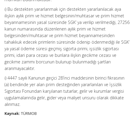
ı) Bu destekten yararlanmak için destekten yararlanılacak aya
ilişkin aylık prim ve hizmet belgesinin/muhtasar ve prim hizmet
beyannamesinin yasal süresinde SGK’ ya verilip verilmediği, 27256
kanun numarasında düzenlenen aylık prim ve hizmet
belgesinden/muhtasar ve prim hizmet beyannamesinden
tahakkuk edecek primlerin süresinde ödenip ödenmediği ile SGK’
ya yasal ödeme süresi geçmiş sigorta primi, işsizlik sigortası
primi, idari para cezası ve bunlara ilişkin gecikme cezası ve
gecikme zammı borcunun bulunup bulunmadığı şartları
aranmayacaktır.
i) 4447 sayılı Kanunun geçici 28’İnci maddesinin birinci fıkrasının
(a) bendinde yer alan prim desteğinden yararlanılan ve İşsizlik
Sigortası Fonundan karşılanan tutarlar, gelir ve kurumlar vergisi
uygulamalarında gelir, gider veya maliyet unsuru olarak dikkate
alınmaz.
Kaynak:
TÜRMOB