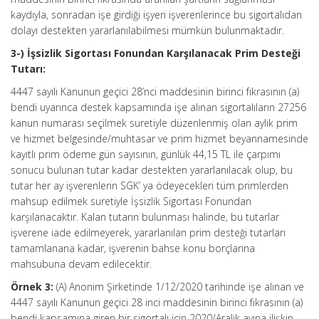
kaydıyla, sonradan işe girdiği işyeri işverenlerince bu sigortalıdan
dolayı destekten yararlanılabilmesi mümkün bulunmaktadır.
3-) İşsizlik Sigortası Fonundan Karşılanacak Prim Desteği
Tutarı:
4447 sayılı Kanunun geçici 28’nci maddesinin birinci fıkrasının (a)
bendi uyarınca destek kapsamında işe alınan sigortalıların 27256
kanun numarası seçilmek suretiyle düzenlenmiş olan aylık prim
ve hizmet belgesinde/muhtasar ve prim hizmet beyannamesinde
kayıtlı prim ödeme gün sayısının, günlük 44,15 TL ile çarpımı
sonucu bulunan tutar kadar destekten yararlanılacak olup, bu
tutar her ay işverenlerin SGK’ ya ödeyecekleri tüm primlerden
mahsup edilmek suretiyle İşsizlik Sigortası Fonundan
karşılanacaktır. Kalan tutarın bulunması halinde, bu tutarlar
işverene iade edilmeyerek, yararlanılan prim desteği tutarları
tamamlanana kadar, işverenin bahse konu borçlarına
mahsubuna devam edilecektir.
Örnek 3:
(A) Anonim Şirketinde 1/12/2020 tarihinde işe alınan ve
4447 sayılı Kanunun geçici 28 inci maddesinin birinci fıkrasının (a)
bendi kapsamına giren bir sigortalı için 2020/Aralık ayına ilişkin