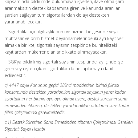
kapsamında bildirimde bulunmayan işyerleri, ilave olma şartı
aranmaksızın destek kapsamına giren ve kanunda aranılan
şartları sağlayan tüm sigortalılardan dolayı destekten
yararlanabilecektir.
− Sigortalılar için ilgili aylık prim ve hizmet belgesinde veya
muhtasar ve prim hizmet beyannamelerinde iki ayrı kayıt yer
almakla birlikte, sigortalı sayısının tespitinde bu nitelikteki
kayıtlardan mükerrer olanlar dikkate alınmayacaktır.
− SGK’ya bildirilmiş sigortalı sayısının tespitinde, ay içinde işe
giren veya işten çıkan sigortalılar da hesaplamaya dahil
edilecektir.
c) 4447 sayılı Kanunun geçici 28’inci maddesinin birinci fıkrası
kapsamında destekten yararlanılan sigortalı sayısının yarısı kadar
sigortalının her birinin ayrı ayrı olmak üzere, destek süresinin sona
ermesinden itibaren, destekten yararlandıkları ortalama süre kadar
fiilen çalıştırılması gerekmektedir.
c.1) Destek Süresinin Sona Ermesinden İtibaren Çalıştırılması Gereken
Sigortalı Sayısı Hesabı