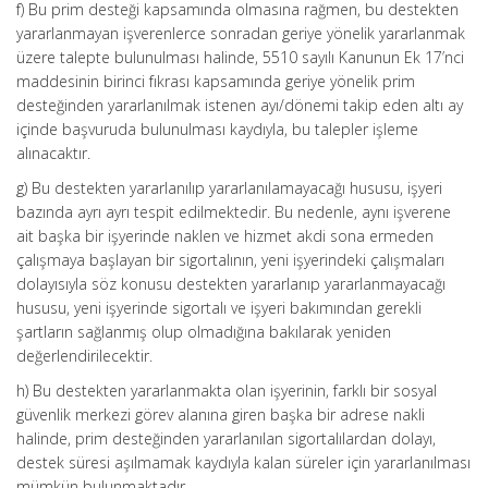
f) Bu prim desteği kapsamında olmasına rağmen, bu destekten
yararlanmayan işverenlerce sonradan geriye yönelik yararlanmak
üzere talepte bulunulması halinde, 5510 sayılı Kanunun Ek 17’nci
maddesinin birinci fıkrası kapsamında geriye yönelik prim
desteğinden yararlanılmak istenen ayı/dönemi takip eden altı ay
içinde başvuruda bulunulması kaydıyla, bu talepler işleme
alınacaktır.
g) Bu destekten yararlanılıp yararlanılamayacağı hususu, işyeri
bazında ayrı ayrı tespit edilmektedir. Bu nedenle, aynı işverene
ait başka bir işyerinde naklen ve hizmet akdi sona ermeden
çalışmaya başlayan bir sigortalının, yeni işyerindeki çalışmaları
dolayısıyla söz konusu destekten yararlanıp yararlanmayacağı
hususu, yeni işyerinde sigortalı ve işyeri bakımından gerekli
şartların sağlanmış olup olmadığına bakılarak yeniden
değerlendirilecektir.
h) Bu destekten yararlanmakta olan işyerinin, farklı bir sosyal
güvenlik merkezi görev alanına giren başka bir adrese nakli
halinde, prim desteğinden yararlanılan sigortalılardan dolayı,
destek süresi aşılmamak kaydıyla kalan süreler için yararlanılması
mümkün bulunmaktadır.