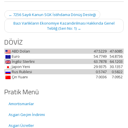
Post
←
7256 Sayılı Kanun SGK İstihdama Dönüş Desteği
navigation
Bazı Varlıkların Ekonomiye Kazandırılması Hakkında Genel
Tebliğ (Seri No: 1)
→
DÖVİZ
ABD Doları
47.5229
47.6085
Euro
54.7749
54.8736
İngiliz Sterlini
63.7878
64.1203
Japon Yeni
29.9375
30.1357
Rus Rublesi
0.5747
0.5822
Çin Yuanı
7.0036
7.0952
Pratik Menü
Amortismanlar
Asgari Geçim İndirimi
Asgari Ücretler