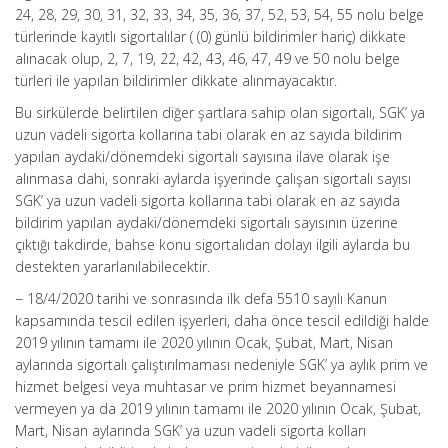
24, 28, 29, 30, 31, 32, 33, 34, 35, 36, 37, 52, 53, 54, 55 nolu belge
türlerinde kayıtlı sigortalılar ( (0) günlü bildirimler hariç) dikkate
alınacak olup, 2, 7, 19, 22, 42, 43, 46, 47, 49 ve 50 nolu belge
türleri ile yapılan bildirimler dikkate alınmayacaktır.
Bu sirkülerde belirtilen diğer şartlara sahip olan sigortalı, SGK’ ya
uzun vadeli sigorta kollarına tabi olarak en az sayıda bildirim
yapılan aydaki/dönemdeki sigortalı sayısına ilave olarak işe
alınmasa dahi, sonraki aylarda işyerinde çalışan sigortalı sayısı
SGK’ ya uzun vadeli sigorta kollarına tabi olarak en az sayıda
bildirim yapılan aydaki/dönemdeki sigortalı sayısının üzerine
çıktığı takdirde, bahse konu sigortalıdan dolayı ilgili aylarda bu
destekten yararlanılabilecektir.
− 18/4/2020 tarihi ve sonrasında ilk defa 5510 sayılı Kanun
kapsamında tescil edilen işyerleri, daha önce tescil edildiği halde
2019 yılının tamamı ile 2020 yılının Ocak, Şubat, Mart, Nisan
aylarında sigortalı çalıştırılmaması nedeniyle SGK’ ya aylık prim ve
hizmet belgesi veya muhtasar ve prim hizmet beyannamesi
vermeyen ya da 2019 yılının tamamı ile 2020 yılının Ocak, Şubat,
Mart, Nisan aylarında SGK’ ya uzun vadeli sigorta kolları