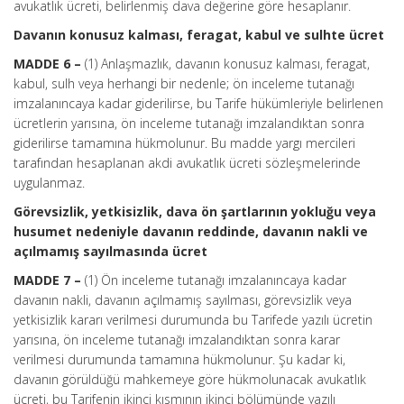
avukatlık ücreti, belirlenmiş dava değerine göre hesaplanır.
Davanın konusuz kalması, feragat, kabul ve sulhte ücret
MADDE 6 –
(1) Anlaşmazlık, davanın konusuz kalması, feragat,
kabul, sulh veya herhangi bir nedenle; ön inceleme tutanağı
imzalanıncaya kadar giderilirse, bu Tarife hükümleriyle belirlenen
ücretlerin yarısına, ön inceleme tutanağı imzalandıktan sonra
giderilirse tamamına hükmolunur. Bu madde yargı mercileri
tarafından hesaplanan akdi avukatlık ücreti sözleşmelerinde
uygulanmaz.
Görevsizlik, yetkisizlik, dava ön şartlarının yokluğu veya
husumet nedeniyle davanın reddinde, davanın nakli ve
açılmamış sayılmasında ücret
MADDE 7 –
(1) Ön inceleme tutanağı imzalanıncaya kadar
davanın nakli, davanın açılmamış sayılması, görevsizlik veya
yetkisizlik kararı verilmesi durumunda bu Tarifede yazılı ücretin
yarısına, ön inceleme tutanağı imzalandıktan sonra karar
verilmesi durumunda tamamına hükmolunur. Şu kadar ki,
davanın görüldüğü mahkemeye göre hükmolunacak avukatlık
ücreti, bu Tarifenin ikinci kısmının ikinci bölümünde yazılı