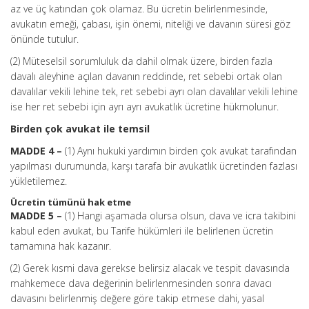
az ve üç katından çok olamaz. Bu ücretin belirlenmesinde,
avukatın emeği, çabası, işin önemi, niteliği ve davanın süresi göz
önünde tutulur.
(2) Müteselsil sorumluluk da dahil olmak üzere, birden fazla
davalı aleyhine açılan davanın reddinde, ret sebebi ortak olan
davalılar vekili lehine tek, ret sebebi ayrı olan davalılar vekili lehine
ise her ret sebebi için ayrı ayrı avukatlık ücretine hükmolunur.
Birden çok avukat ile temsil
MADDE 4 –
(1) Aynı hukuki yardımın birden çok avukat tarafından
yapılması durumunda, karşı tarafa bir avukatlık ücretinden fazlası
yükletilemez.
Ücretin tümünü hak etme
MADDE 5 –
(1) Hangi aşamada olursa olsun, dava ve icra takibini
kabul eden avukat, bu Tarife hükümleri ile belirlenen ücretin
tamamına hak kazanır.
(2) Gerek kısmi dava gerekse belirsiz alacak ve tespit davasında
mahkemece dava değerinin belirlenmesinden sonra davacı
davasını belirlenmiş değere göre takip etmese dahi, yasal