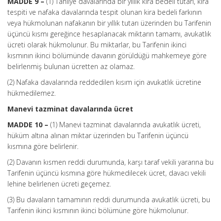
MADDE 9 –
(1) Tahliye davalarında bir yıllık kira bedeli tutarı, kira
tespiti ve nafaka davalarında tespit olunan kira bedeli farkının
veya hükmolunan nafakanın bir yıllık tutarı üzerinden bu Tarifenin
üçüncü kısmı gereğince hesaplanacak miktarın tamamı, avukatlık
ücreti olarak hükmolunur. Bu miktarlar, bu Tarifenin ikinci
kısmının ikinci bölümünde davanın görüldüğü mahkemeye göre
belirlenmiş bulunan ücretten az olamaz.
(2) Nafaka davalarında reddedilen kısım için avukatlık ücretine
hükmedilemez.
Manevi tazminat davalarında ücret
MADDE 10 –
(1) Manevi tazminat davalarında avukatlık ücreti,
hüküm altına alınan miktar üzerinden bu Tarifenin üçüncü
kısmına göre belirlenir.
(2) Davanın kısmen reddi durumunda, karşı taraf vekili yararına bu
Tarifenin üçüncü kısmına göre hükmedilecek ücret, davacı vekili
lehine belirlenen ücreti geçemez.
(3) Bu davaların tamamının reddi durumunda avukatlık ücreti, bu
Tarifenin ikinci kısmının ikinci bölümüne göre hükmolunur.