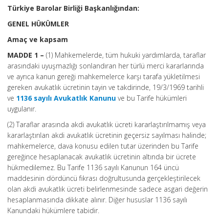
Türkiye Barolar Birliği Başkanlığından:
GENEL HÜKÜMLER
Amaç ve kapsam
MADDE 1 –
(1) Mahkemelerde, tüm hukuki yardımlarda, taraflar
arasındaki uyuşmazlığı sonlandıran her türlü merci kararlarında
ve ayrıca kanun gereği mahkemelerce karşı tarafa yükletilmesi
gereken avukatlık ücretinin tayin ve takdirinde, 19/3/1969 tarihli
ve
1136 sayılı Avukatlık Kanunu
ve bu Tarife hükümleri
uygulanır.
(2) Taraflar arasında akdi avukatlık ücreti kararlaştırılmamış veya
kararlaştırılan akdi avukatlık ücretinin geçersiz sayılması halinde;
mahkemelerce, dava konusu edilen tutar üzerinden bu Tarife
gereğince hesaplanacak avukatlık ücretinin altında bir ücrete
hükmedilemez. Bu Tarife 1136 sayılı Kanunun 164 üncü
maddesinin dördüncü fıkrası doğrultusunda gerçekleştirilecek
olan akdi avukatlık ücreti belirlenmesinde sadece asgari değerin
hesaplanmasında dikkate alınır. Diğer hususlar 1136 sayılı
Kanundaki hükümlere tabidir.