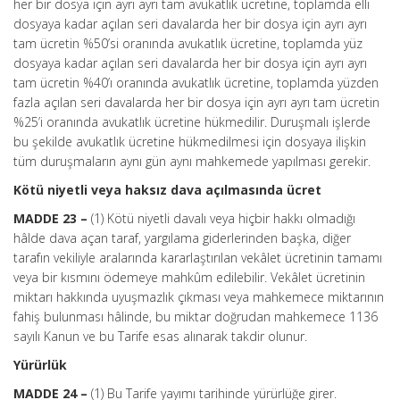
her bir dosya için ayrı ayrı tam avukatlık ücretine, toplamda elli
dosyaya kadar açılan seri davalarda her bir dosya için ayrı ayrı
tam ücretin %50’si oranında avukatlık ücretine, toplamda yüz
dosyaya kadar açılan seri davalarda her bir dosya için ayrı ayrı
tam ücretin %40’ı oranında avukatlık ücretine, toplamda yüzden
fazla açılan seri davalarda her bir dosya için ayrı ayrı tam ücretin
%25’i oranında avukatlık ücretine hükmedilir. Duruşmalı işlerde
bu şekilde avukatlık ücretine hükmedilmesi için dosyaya ilişkin
tüm duruşmaların aynı gün aynı mahkemede yapılması gerekir.
Kötü niyetli veya haksız dava açılmasında ücret
MADDE 23 –
(1) Kötü niyetli davalı veya hiçbir hakkı olmadığı
hâlde dava açan taraf, yargılama giderlerinden başka, diğer
tarafın vekiliyle aralarında kararlaştırılan vekâlet ücretinin tamamı
veya bir kısmını ödemeye mahkûm edilebilir. Vekâlet ücretinin
miktarı hakkında uyuşmazlık çıkması veya mahkemece miktarının
fahiş bulunması hâlinde, bu miktar doğrudan mahkemece 1136
sayılı Kanun ve bu Tarife esas alınarak takdir olunur.
Yürürlük
MADDE 24 –
(1) Bu Tarife yayımı tarihinde yürürlüğe girer.