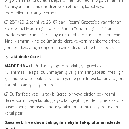
öngörülen maktu ücretin beşte birine hükmedilir. Sigorta Tahkim
Komisyonlarınca hükmedilen vekalet ücreti, kabul veya
reddedilen miktarı geçemez.
(3) 28/1/2012 tarihli ve 28187 sayılı Resmî Gazete’de yayımlanan
Spor Genel Müdürlüğü Tahkim Kurulu Yönetmeliğinin 14 üncü
maddesinin üçüncü fıkrası uyarınca, Tahkim Kurulu, bu Tarifenin
ikinci kısmının ikinci bölümünde idare ve vergi mahkemelerinde
görülen davalar için öngörülen avukatlık ücretine hükmeder.
İş takibinde ücret
MADDE 18 –
(1) Bu Tarifeye göre iş takibi; yargı yetkisinin
kullanılması ile ilgisi bulunmayan iş ve işlemlerin yapılabilmesi için,
iş sahibi veya temsilci tarafından yerine getirilmesi kanunlara göre
zorunlu olan iş ve işlemlerdir.
(2) Bu Tarifede yazılı iş takibi ücreti bir veya birden çok resmi
daire, kurum veya kuruluşça yapılan çeşitli işlemleri içine alsa bile,
o işin sonuçlanmasına kadar yapılan bütün hukuki yardımların
karşılığıdır.
Dava vekili ve dava takipçileri eliyle takip olunan işlerde
ücret