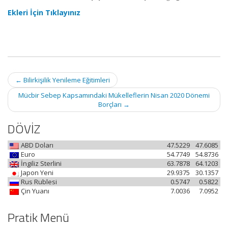
Ekleri İçin Tıklayınız
Post
←
Bilirkişilik Yenileme Eğitimleri
navigation
Mücbir Sebep Kapsamındaki Mükelleflerin Nisan 2020 Dönemi
Borçları
→
DÖVİZ
ABD Doları
47.5229
47.6085
Euro
54.7749
54.8736
İngiliz Sterlini
63.7878
64.1203
Japon Yeni
29.9375
30.1357
Rus Rublesi
0.5747
0.5822
Çin Yuanı
7.0036
7.0952
Pratik Menü