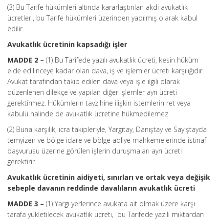
(3) Bu Tarife hükümleri altında kararlaştırılan akdi avukatlık
ücretleri, bu Tarife hükümleri üzerinden yapılmış olarak kabul
edilir.
Avukatlık ücretinin kapsadığı işler
MADDE 2 –
(1) Bu Tarifede yazılı avukatlık ücreti, kesin hüküm
elde edilinceye kadar olan dava, iş ve işlemler ücreti karşılığıdır.
Avukat tarafından takip edilen dava veya işle ilgili olarak
düzenlenen dilekçe ve yapılan diğer işlemler ayrı ücreti
gerektirmez. Hükümlerin tavzihine ilişkin istemlerin ret veya
kabulü halinde de avukatlık ücretine hükmedilemez.
(2) Buna karşılık, icra takipleriyle, Yargıtay, Danıştay ve Sayıştayda
temyizen ve bölge idare ve bölge adliye mahkemelerinde istinaf
başvurusu üzerine görülen işlerin duruşmaları ayrı ücreti
gerektirir.
Avukatlık ücretinin aidiyeti, sınırları ve ortak veya değişik
sebeple davanın reddinde davalıların avukatlık ücreti
MADDE 3 –
(1) Yargı yerlerince avukata ait olmak üzere karşı
tarafa yükletilecek avukatlık ücreti, bu Tarifede yazılı miktardan