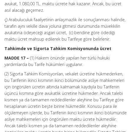
avukat, 1.080,00 TL. maktu ücrete hak kazanır. Ancak, bu ücret
asıl alacağı geçemez.
ç) Arabuluculuk faaliyetinin anlaşmazlık ile sonuçlanması halinde,
tarafın aynı vekille dava yoluna gitmesi durumunda müvekkilin
avukatına ödeyeceği asgari ücret, (c) bendine göre ödediği
maktu ücret mahsup edilerek bu Tarifeye göre belirlenir.
Tahkimde ve Sigorta Tahkim Komisyonunda ücret
MADDE 17 –
(1) Hakem önünde yapılan her türlü hukuki
yardımlarda bu Tarife hükümleri uygulanır.
(2) Sigorta Tahkim Komisyonları, vekalet ücretine hükmederken,
bu Tarifenin ikinci kısmının ikinci bölümünde asliye mahkemeleri
için öngörülen ücretin altında kalmamak kaydıyla bu Tarifenin
üçüncü kısmına göre avukatlık ücretine hükmeder. Ancak talebi
kısmen ya da tamamen reddedilenler aleyhine bu Tarifeye göre
hesaplanan ücretin beşte birine hükmedilir. Konusu para ile
ölçülemeyen işlerde, bu Tarifenin ikinci kısmının ikinci bölümünde
asliye mahkemeleri için öngörülen maktu ücrete hükmedilir.
Ancak talebi kısmen ya da tamamen reddedilenler aleyhine