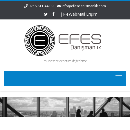
0256 811 44 09
info@efesdanismanlik.com
|
WebMail Erişim
muhasebe denetim değerleme