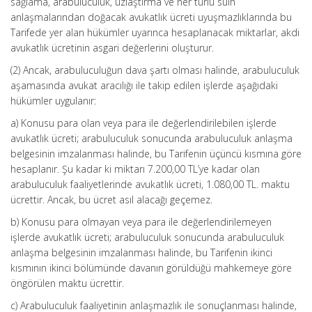
sağlama, arabuluculuk, uzlaştırma ve her türlü sulh
anlaşmalarından doğacak avukatlık ücreti uyuşmazlıklarında bu
Tarifede yer alan hükümler uyarınca hesaplanacak miktarlar, akdi
avukatlık ücretinin asgari değerlerini oluşturur.
(2) Ancak, arabuluculuğun dava şartı olması halinde, arabuluculuk
aşamasında avukat aracılığı ile takip edilen işlerde aşağıdaki
hükümler uygulanır:
a) Konusu para olan veya para ile değerlendirilebilen işlerde
avukatlık ücreti; arabuluculuk sonucunda arabuluculuk anlaşma
belgesinin imzalanması halinde, bu Tarifenin üçüncü kısmına göre
hesaplanır. Şu kadar ki miktarı 7.200,00 TL’ye kadar olan
arabuluculuk faaliyetlerinde avukatlık ücreti, 1.080,00 TL. maktu
ücrettir. Ancak, bu ücret asıl alacağı geçemez.
b) Konusu para olmayan veya para ile değerlendirilemeyen
işlerde avukatlık ücreti; arabuluculuk sonucunda arabuluculuk
anlaşma belgesinin imzalanması halinde, bu Tarifenin ikinci
kısmının ikinci bölümünde davanın görüldüğü mahkemeye göre
öngörülen maktu ücrettir.
c) Arabuluculuk faaliyetinin anlaşmazlık ile sonuçlanması halinde,