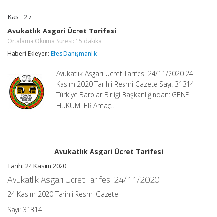
Kas
27
Avukatlık
yorumlar kapalı
Asgari
Avukatlık Asgari Ücret Tarifesi
Ücret
Ortalama Okuma Süresi:
15
dakika
Tarifesi
Ortalama
Haberi Ekleyen:
Efes Danışmanlık
Okuma
Süresi:
15
Avukatlık Asgari Ücret Tarifesi 24/11/2020 24
dakika
için
Kasım 2020 Tarihli Resmi Gazete Sayı: 31314
Türkiye Barolar Birliği Başkanlığından: GENEL
HÜKÜMLER Amaç…
Avukatlık Asgari Ücret Tarifesi
Tarih: 24 Kasım 2020
Avukatlık Asgari Ücret Tarifesi 24/11/2020
24 Kasım 2020 Tarihli Resmi Gazete
Sayı: 31314