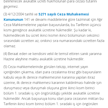
belirlenecek avukatlık ücreti hükmolunan para cezası tutarını
geçemez.
(3) 4/12/2004 tarihli ve
5271 sayılı Ceza Muhakemesi
Kanununun
141 ve devamı maddelerine göre tazminat için Ağır
Ceza Mahkemelerine yapılan başvurularda, bu Tarifenin üçüncü
kısmı gereğince avukatlık ücretine hükmedilir. Şu kadar ki,
hükmedilecek bu ücret ikinci kısmın ikinci bölümünün sekizinci
sırasındaki ücretten az, onikinci sıra numarasındaki ücretten fazla
olamaz.
(4) Beraat eden ve kendisini vekil ile temsil ettiren sanık yararına
Hazine aleyhine maktu avukatlık ücretine hükmedilir.
(5) Ceza mahkemelerinde görülen tekzip, internet yayın
içeriğinden çıkarma, idari para cezalarına itiraz gibi başvuruların
kabulü veya ilk derece mahkemesinin kararına yapılan itiraz
üzerine, ilk derece mahkemesi kararının kaldırılması halinde işin
duruşmasız veya duruşmalı oluşuna göre ikinci kısım birinci
bölüm 1. sıradaki iş için öngörüldüğü şekilde avukatlık ücretine
hükmedilir. Ancak başvuruya konu idari para cezasının miktarı bu
Tarifenin ikinci kısım birinci bölüm 1. sıradaki iş için öngörülen