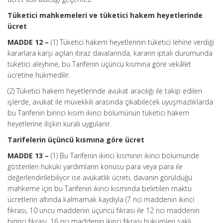
Tüketici mahkemeleri ve tüketici hakem heyetlerinde
ücret
MADDE 12 –
(1) Tüketici hakem heyetlerinin tüketici lehine verdiği
kararlara karşı açılan itiraz davalarında, kararın iptali durumunda
tüketici aleyhine, bu Tarifenin üçüncü kısmına göre vekâlet
ücretine hükmedilir.
(2) Tüketici hakem heyetlerinde avukat aracılığı ile takip edilen
işlerde, avukat ile müvekkili arasında çıkabilecek uyuşmazlıklarda
bu Tarifenin birinci kısım ikinci bölümünün tüketici hakem
heyetlerine ilişkin kuralı uygulanır.
Tarifelerin üçüncü kısmına göre ücret
MADDE 13 –
(1) Bu Tarifenin ikinci kısmının ikinci bölümünde
gösterilen hukuki yardımların konusu para veya para ile
değerlendirilebiliyor ise avukatlık ücreti, davanın görüldüğü
mahkeme için bu Tarifenin ikinci kısmında belirtilen maktu
ücretlerin altında kalmamak kaydıyla (7 nci maddenin ikinci
fıkrası, 10 uncu maddenin üçüncü fıkrası ile 12 nci maddenin
birinci fıkrası, 16 ncı maddenin ikinci fıkrası hükümleri saklı