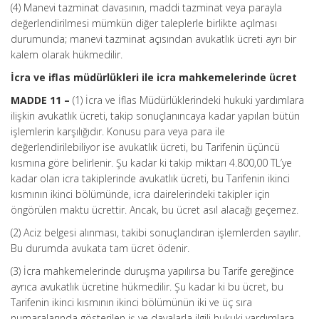
(4) Manevi tazminat davasının, maddi tazminat veya parayla
değerlendirilmesi mümkün diğer taleplerle birlikte açılması
durumunda; manevi tazminat açısından avukatlık ücreti ayrı bir
kalem olarak hükmedilir.
İcra ve iflas müdürlükleri ile icra mahkemelerinde ücret
MADDE 11 –
(1) İcra ve İflas Müdürlüklerindeki hukuki yardımlara
ilişkin avukatlık ücreti, takip sonuçlanıncaya kadar yapılan bütün
işlemlerin karşılığıdır. Konusu para veya para ile
değerlendirilebiliyor ise avukatlık ücreti, bu Tarifenin üçüncü
kısmına göre belirlenir. Şu kadar ki takip miktarı 4.800,00 TL’ye
kadar olan icra takiplerinde avukatlık ücreti, bu Tarifenin ikinci
kısmının ikinci bölümünde, icra dairelerindeki takipler için
öngörülen maktu ücrettir. Ancak, bu ücret asıl alacağı geçemez.
(2) Aciz belgesi alınması, takibi sonuçlandıran işlemlerden sayılır.
Bu durumda avukata tam ücret ödenir.
(3) İcra mahkemelerinde duruşma yapılırsa bu Tarife gereğince
ayrıca avukatlık ücretine hükmedilir. Şu kadar ki bu ücret, bu
Tarifenin ikinci kısmının ikinci bölümünün iki ve üç sıra
numaralarında gösterilen iş ve davalarla ilgili hukuki yardımlara