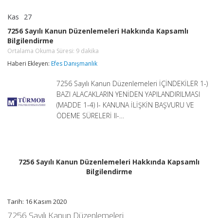
Kas
27
7256
yorumlar kapalı
Sayılı
7256 Sayılı Kanun Düzenlemeleri Hakkında Kapsamlı
Kanun
Bilgilendirme
Düzenlemeleri
Hakkında
Ortalama Okuma Süresi:
9
dakika
Kapsamlı
Haberi Ekleyen:
Efes Danışmanlık
Bilgilendirme
Ortalama
Okuma
7256 Sayılı Kanun Düzenlemeleri İÇİNDEKİLER 1-)
Süresi:
9
BAZI ALACAKLARIN YENİDEN YAPILANDIRILMASI
dakika
(MADDE 1-4) I- KANUNA İLİŞKİN BAŞVURU VE
için
ÖDEME SÜRELERİ II-…
7256 Sayılı Kanun Düzenlemeleri Hakkında Kapsamlı
Bilgilendirme
Tarih: 16 Kasım 2020
7256 Sayılı Kanun Düzenlemeleri