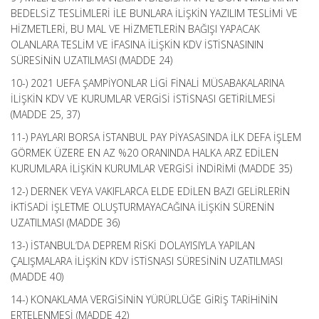
BEDELSİZ TESLİMLERİ İLE BUNLARA İLİŞKİN YAZILIM TESLİMİ VE
HİZMETLERİ, BU MAL VE HİZMETLERİN BAĞIŞI YAPACAK
OLANLARA TESLİM VE İFASINA İLİŞKİN KDV İSTİSNASININ
SÜRESİNİN UZATILMASI (MADDE 24)
10-) 2021 UEFA ŞAMPİYONLAR LİGİ FİNALİ MÜSABAKALARINA
İLİŞKİN KDV VE KURUMLAR VERGİSİ İSTİSNASI GETİRİLMESİ
(MADDE 25, 37)
11-) PAYLARI BORSA İSTANBUL PAY PİYASASINDA İLK DEFA İŞLEM
GÖRMEK ÜZERE EN AZ %20 ORANINDA HALKA ARZ EDİLEN
KURUMLARA İLİŞKİN KURUMLAR VERGİSİ İNDİRİMİ (MADDE 35)
12-) DERNEK VEYA VAKIFLARCA ELDE EDİLEN BAZI GELİRLERİN
İKTİSADİ İŞLETME OLUŞTURMAYACAĞINA İLİŞKİN SÜRENİN
UZATILMASI (MADDE 36)
13-) İSTANBUL’DA DEPREM RİSKİ DOLAYISIYLA YAPILAN
ÇALIŞMALARA İLİŞKİN KDV İSTİSNASI SÜRESİNİN UZATILMASI
(MADDE 40)
14-) KONAKLAMA VERGİSİNİN YÜRÜRLÜĞE GİRİŞ TARİHİNİN
ERTELENMESİ (MADDE 42)