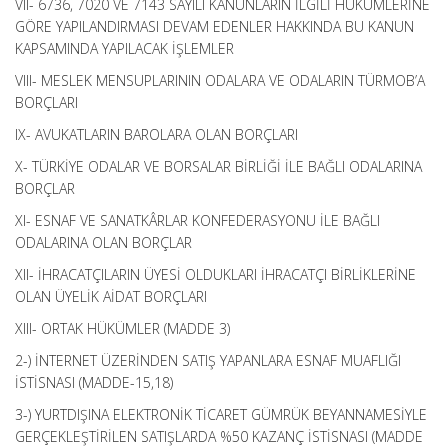
VII- 6736, 7020 VE 7143 SAYILI KANUNLARIN İLGİLİ HÜKÜMLERİNE
GÖRE YAPILANDIRMASI DEVAM EDENLER HAKKINDA BU KANUN
KAPSAMINDA YAPILACAK İŞLEMLER
VIII- MESLEK MENSUPLARININ ODALARA VE ODALARIN TÜRMOB’A
BORÇLARI
IX- AVUKATLARIN BAROLARA OLAN BORÇLARI
X- TÜRKİYE ODALAR VE BORSALAR BİRLİĞİ İLE BAĞLI ODALARINA
BORÇLAR
XI- ESNAF VE SANATKÂRLAR KONFEDERASYONU İLE BAĞLI
ODALARINA OLAN BORÇLAR
XII- İHRACATÇILARIN ÜYESİ OLDUKLARI İHRACATÇI BİRLİKLERİNE
OLAN ÜYELİK AİDAT BORÇLARI
XIII- ORTAK HÜKÜMLER (MADDE 3)
2-) İNTERNET ÜZERİNDEN SATIŞ YAPANLARA ESNAF MUAFLIĞI
İSTİSNASI (MADDE-15,18)
3-) YURTDIŞINA ELEKTRONİK TİCARET GÜMRÜK BEYANNAMESİYLE
GERÇEKLEŞTİRİLEN SATIŞLARDA %50 KAZANÇ İSTİSNASI (MADDE