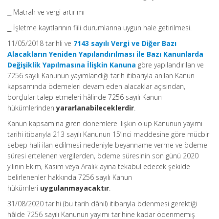
⎯ Matrah ve vergi artırımı
⎯ İşletme kayıtlarının fiili durumlarına uygun hale getirilmesi.
11/05/2018 tarihli ve
7143 sayılı Vergi ve Diğer Bazı
Alacakların Yeniden Yapılandırılması ile Bazı Kanunlarda
Değişiklik Yapılmasına İlişkin Kanuna
göre yapılandırılan ve
7256 sayılı Kanunun yayımlandığı tarih itibarıyla anılan Kanun
kapsamında ödemeleri devam eden alacaklar açısından,
borçlular talep etmeleri hâlinde 7256 sayılı Kanun
hükümlerinden
yararlanabileceklerdir
.
Kanun kapsamına giren dönemlere ilişkin olup Kanunun yayımı
tarihi itibarıyla 213 sayılı Kanunun 15’inci maddesine göre mücbir
sebep hali ilan edilmesi nedeniyle beyanname verme ve ödeme
süresi ertelenen vergilerden, ödeme süresinin son günü 2020
yılının Ekim, Kasım veya Aralık ayına tekabül edecek şekilde
belirlenenler hakkında 7256 sayılı Kanun
hükümleri
uygulanmayacaktır
.
31/08/2020 tarihi (bu tarih dâhil) itibarıyla ödenmesi gerektiği
hâlde 7256 sayılı Kanunun yayımı tarihine kadar ödenmemiş