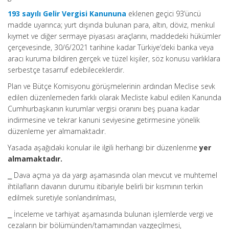
193 sayılı Gelir Vergisi Kanununa
eklenen geçici 93’üncü
madde uyarınca; yurt dışında bulunan para, altın, döviz, menkul
kıymet ve diğer sermaye piyasası araçlarını, maddedeki hükümler
çerçevesinde, 30/6/2021 tarihine kadar Türkiye’deki banka veya
aracı kuruma bildiren gerçek ve tüzel kişiler, söz konusu varlıklara
serbestçe tasarruf edebileceklerdir.
Plan ve Bütçe Komisyonu görüşmelerinin ardından Meclise sevk
edilen düzenlemeden farklı olarak Mecliste kabul edilen Kanunda
Cumhurbaşkanın kurumlar vergisi oranını beş puana kadar
indirmesine ve tekrar kanuni seviyesine getirmesine yönelik
düzenleme yer almamaktadır.
Yasada aşağıdaki konular ile ilgili herhangi bir düzenlenme
yer
almamaktadır.
⎯ Dava açma ya da yargı aşamasında olan mevcut ve muhtemel
ihtilafların davanın durumu itibariyle belirli bir kısmının terkin
edilmek suretiyle sonlandırılması,
⎯ İnceleme ve tarhiyat aşamasında bulunan işlemlerde vergi ve
cezaların bir bölümünden/tamamından vazgeçilmesi,