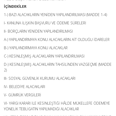
İÇİNDEKİLER
1-) BAZI ALACAKLARIN YENİDEN YAPILANDIRILMASI (MADDE 1-4)
I- KANUNA İLİŞKİN BAŞVURU VE ÖDEME SÜRELERİ
II- BORÇLARIN YENİDEN YAPILANDIRILMASI
A-) YAPILANDIRMAYA KONU ALACAKLARIN AİT OLDUĞU İDARELER
B-) YAPILANDIRMAYA KONU ALACAKLAR
C-) KESİNLEŞMİŞ ALACAKLARIN YAPILANDIRILMASI
D-) KESİNLEŞMİŞ ALACAKLARIN TAHSİLİNDEN VAZGEÇME (MADDE
2)
III- SOSYAL GÜVENLİK KURUMU ALACAKLARI
IV- BELEDİYE ALACAKLARI
V- GÜMRÜK VERGİLERİ
VI- YARGI KARARI İLE KESİNLEŞTİĞİ HÂLDE MÜKELLEFE ÖDEMEYE
YÖNELİK TEBLİGATIN YAPILMADIĞI ALACAKLAR