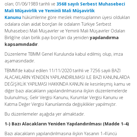
olan; 01/06/1989 tarihli ve
3568 sayılı Serbest Muhasebeci
Mali Müşavirlik ve Yeminli Mali Müşavirlik
Kanunu
hükümlerine göre meslek mensuplarının üyesi oldukları
odalara olan aidat borçları ile odaların Türkiye Serbest
Muhasebeci Mali Müşavirler ve Yeminli Mali Müşavirler Odaları
Birliği’ne olan birlik payı borçları da yeniden
yapılandırma
kapsamındadır
.
Düzenleme TBMM Genel Kurulunda kabul edilmiş olup, imza
aşamasındadır.
TBMM’de kabul edilen 11/11/2020 tarihli ve 7256 sayılı BAZI
ALACAKLARIN YENİDEN YAPILANDIRILMASI İLE BAZI KANUNLARDA
DEĞİŞİKLİK YAPILMASI HAKKINDA KANUN ile kesinleşmiş kamu ve
diğer bazı alacakların yapılandırılmasına ilişkin düzenlemelerde
bulunulmuş; Gelir Vergisi Kanunu, Kurumlar Vergisi Kanunu ve
Katma Değer Vergisi Kanunlarında değişiklikler yapılmıştır.
Bu düzenlemeler aşağıda yer almaktadır.
1-) Bazı Alacakların Yeniden Yapılandırılması (Madde 1-4)
Bazı alacakların yapılandırılmasına ilişkin Yasanın 1-4’üncü