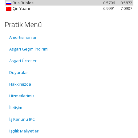
Rus Rublesi
0.5796
0.5872
Çin Yuanı
6.9991
7.0907
Pratik Menü
Amortismanlar
Asgari Geçim İndirimi
Asgari Ücretler
Duyurular
Hakkımızda
Hizmetlerimiz
İletişim
İş Kanunu IPC
İşçilik Maliyetleri