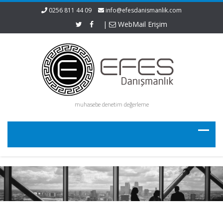
0256 811 44 09
info@efesdanismanlik.com
|
WebMail Erişim
muhasebe denetim değerleme