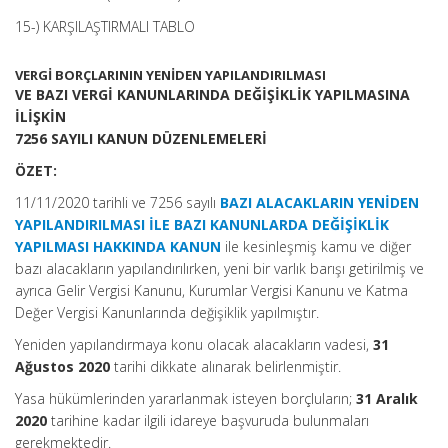
15-) KARŞILAŞTIRMALI TABLO
VERGİ BORÇLARININ YENİDEN YAPILANDIRILMASI
VE BAZI VERGİ KANUNLARINDA DEĞİŞİKLİK YAPILMASINA
İLİŞKİN
7256 SAYILI KANUN DÜZENLEMELERİ
ÖZET:
11/11/2020 tarihli ve 7256 sayılı
BAZI ALACAKLARIN YENİDEN
YAPILANDIRILMASI İLE BAZI KANUNLARDA DEĞİŞİKLİK
YAPILMASI HAKKINDA KANUN
ile kesinleşmiş kamu ve diğer
bazı alacakların yapılandırılırken, yeni bir varlık barışı getirilmiş ve
ayrıca Gelir Vergisi Kanunu, Kurumlar Vergisi Kanunu ve Katma
Değer Vergisi Kanunlarında değişiklik yapılmıştır.
Yeniden yapılandırmaya konu olacak alacakların vadesi,
31
Ağustos 2020
tarihi dikkate alınarak belirlenmiştir.
Yasa hükümlerinden yararlanmak isteyen borçluların;
31 Aralık
2020
tarihine kadar ilgili idareye başvuruda bulunmaları
gerekmektedir.