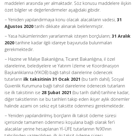
maddeleri arasında yer almaktadır. Söz konusu maddelere ilişkin
özet bilgiler ve değerlendirmeler aşağıdaki gibidir.
− Yeniden yapılandırmaya konu olacak alacakların vadesi,
31
Ağustos 2020
tarihi dikkate alınarak belirlenmiştir.
− Yasa hükümlerinden yararlanmak isteyen borçluların;
31 Aralık
2020
tarihine kadar ilgili idareye başvuruda bulunmaları
gerekmektedir.
− Hazine ve Maliye Bakanlığına, Ticaret Bakanlığına, il özel
idarelerine, belediyelere ve Yatırım İzleme ve Koordinasyon
Başkanlıklarına (YİKOB) bağlı tahsil dairelerine ödenecek
tutarların
ilk taksitinin 31 Ocak 2021
(bu tarih dahil), Sosyal
Güvenlik Kurumuna bağlı tahsil dairelerine ödenecek tutarların
ise ilk taksitinin ise
28 Şubat 2021
(bu tarih dahil) tarihine kadar,
diğer taksitlerinin ise bu tarihleri takip eden ikişer aylık dönemler
halinde azami on sekiz eşit taksitte ödenmesi gerekmektedir.
− Yeniden yapılandırılmış borçların ilk taksit ödeme süresi
içerisinde tamamen ödenmesi koşulana bağlı olarak fer’i
alacaklar yerine hesaplanan Yİ-ÜFE tutarlarının %90’ının
tahsilinden vazgeçilirken, ilk iki taksit ödeme süresi