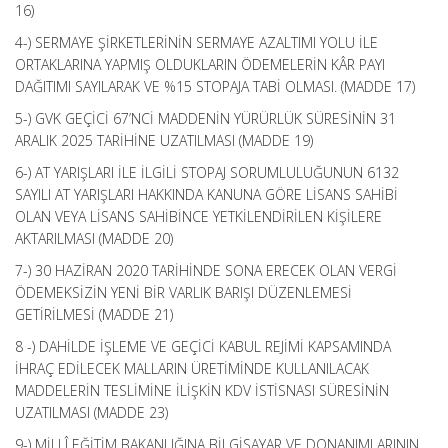
16)
4-) SERMAYE ŞİRKETLERİNİN SERMAYE AZALTIMI YOLU İLE
ORTAKLARINA YAPMIŞ OLDUKLARIN ÖDEMELERİN KÂR PAYI
DAĞITIMI SAYILARAK VE %15 STOPAJA TABİ OLMASI. (MADDE 17)
5-) GVK GEÇİCİ 67’NCİ MADDENİN YÜRÜRLÜK SÜRESİNİN 31
ARALIK 2025 TARİHİNE UZATILMASI (MADDE 19)
6-) AT YARIŞLARI İLE İLGİLİ STOPAJ SORUMLULUĞUNUN 6132
SAYILI AT YARIŞLARI HAKKINDA KANUNA GÖRE LİSANS SAHİBİ
OLAN VEYA LİSANS SAHİBİNCE YETKİLENDİRİLEN KİŞİLERE
AKTARILMASI (MADDE 20)
7-) 30 HAZİRAN 2020 TARİHİNDE SONA ERECEK OLAN VERGİ
ÖDEMEKSİZİN YENİ BİR VARLIK BARIŞI DÜZENLEMESİ
GETİRİLMESİ (MADDE 21)
8 -) DAHİLDE İŞLEME VE GEÇİCİ KABUL REJİMİ KAPSAMINDA
İHRAÇ EDİLECEK MALLARIN ÜRETİMİNDE KULLANILACAK
MADDELERİN TESLİMİNE İLİŞKİN KDV İSTİSNASI SÜRESİNİN
UZATILMASI (MADDE 23)
9-) MİLLÎ EĞİTİM BAKANLIĞINA BİLGİSAYAR VE DONANIMLARININ