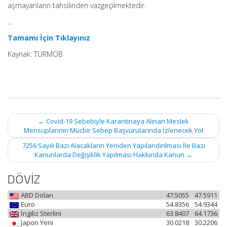
aşmayanların tahsilinden vazgeçilmektedir.
…
Tamamı İçin Tıklayınız
Kaynak: TÜRMOB
Post
←
Covid-19 Sebebiyle Karantinaya Alınan Meslek
navigation
Mensuplarının Mücbir Sebep Başvurularında İzlenecek Yol
7256 Sayılı Bazı Alacakların Yeniden Yapılandırılması İle Bazı
Kanunlarda Değişiklik Yapılması Hakkında Kanun
→
DÖVİZ
ABD Doları
47.5055
47.5911
Euro
54.8356
54.9344
İngiliz Sterlini
63.8407
64.1736
Japon Yeni
30.0218
30.2206