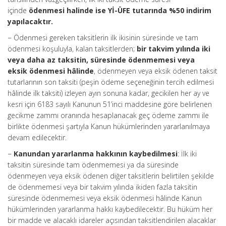
içinde
ödenmesi halinde ise Yİ-ÜFE tutarında %50 indirim
yapılacaktır.
− Ödenmesi gereken taksitlerin ilk ikisinin süresinde ve tam
ödenmesi koşuluyla, kalan taksitlerden;
bir takvim yılında iki
veya daha az taksitin, süresinde ödenmemesi veya
eksik ödenmesi hâlinde
, ödenmeyen veya eksik ödenen taksit
tutarlarının son taksiti (peşin ödeme seçeneğinin tercih edilmesi
hâlinde ilk taksiti) izleyen ayın sonuna kadar, gecikilen her ay ve
kesri için 6183 sayılı Kanunun 51’inci maddesine göre belirlenen
gecikme zammı oranında hesaplanacak geç ödeme zammı ile
birlikte ödenmesi şartıyla Kanun hükümlerinden yararlanılmaya
devam edilecektir.
−
Kanundan yararlanma hakkının kaybedilmesi
: İlk iki
taksitin süresinde tam ödenmemesi ya da süresinde
ödenmeyen veya eksik ödenen diğer taksitlerin belirtilen şekilde
de ödenmemesi veya bir takvim yılında ikiden fazla taksitin
süresinde ödenmemesi veya eksik ödenmesi hâlinde Kanun
hükümlerinden yararlanma hakkı kaybedilecektir. Bu hüküm her
bir madde ve alacaklı idareler açısından taksitlendirilen alacaklar