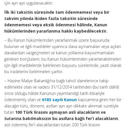
için ayrı ayrı uygulanacaktır.
İlk iki taksitin süresinde tam ödenmemesi veya bir
takvim yılında ikiden fazla taksitin süresinde
ödenmemesi veya eksik ödenmesi hâlinde, Kanun
hükümlerinden yararlanma hakkı kaybedilecektir.
− Bu Kanun hükümlerinden yararlanmak üzere başvuruda
bulunan ve ilgili maddeler uyarınca dava açmamaları veya açılan
davalardan vazgeçmeleri ve kanun yollarına başvurmamaları
gereken borçluların, bu Kanun hükümlerinden yararlanabilmeleri
için ilgili maddelerde belirlenen başvuru sürelerinde, yazılı olarak
bu iradelerini belirtmeleri şarttır.
− Hazine Maliye Bakanlığı’na bağlı tahsil dairelerince takip
edilmekte olan ve vadesi 31/12/2014 tarihinden (bu tarih dâhil)
önce olduğu hâlde Kanunun yayımlandığı tarih itibariyle
ödenmemiş olan ve
6183 sayılı Kanun
kapsamına giren her bir
alacağın türü, dönemi, asılları ayrı ayrı dikkate alınmak suretiyle
tutarı
100 Türk lirasını aşmayan asli alacakların ve
tutarına bakılmaksızın bu asıllara bağlı fer’i alacakların
,
aslı ödenmiş fer’i alacaklardan tutarı 200 Türk lirasını