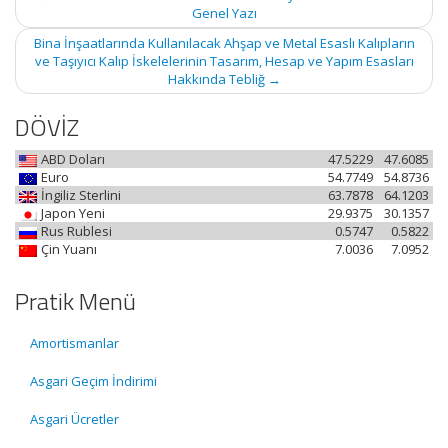
navigation
Genel Yazı
Bina İnşaatlarında Kullanılacak Ahşap ve Metal Esaslı Kalıpların
ve Taşıyıcı Kalıp İskelelerinin Tasarım, Hesap ve Yapım Esasları
Hakkında Tebliğ
→
DÖVİZ
ABD Doları
47.5229
47.6085
Euro
54.7749
54.8736
İngiliz Sterlini
63.7878
64.1203
Japon Yeni
29.9375
30.1357
Rus Rublesi
0.5747
0.5822
Çin Yuanı
7.0036
7.0952
Pratik Menü
Amortismanlar
Asgari Geçim İndirimi
Asgari Ücretler