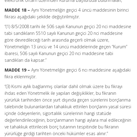
elektronik ortam üzerinden Kuruma başvuruda bulunmaları,”
MADDE 18 –
Aynı Yönetmeliğin geçici 4 üncü maddesinin birinci
fıkrası aşağıdaki şekilde değiştirilmiştir.
“(1) 8/5/2008 tarihi ile 506 sayılı Kanunun geçici 20 nci maddesine
tabi sandıkların 5510 sayılı Kanunun geçici 20 nci maddesine
göre devredileceği tarih arasında geçerli olmak üzere,
Yönetmeliğin 13 üncü ve 14 üncü maddelerinde geçen “Kurum”
ibaresi, 506 sayılı Kanunun geçici 20 nci maddesine tabi
sandıkları da kapsar.”
MADDE 19 –
Aynı Yönetmeliğin geçici 6 ncı maddesine aşağıdaki
fıkra eklenmiştir.
“(3) Kısmi aylık bağlanmış olanlar dahil olmak üzere bu fıkrayı
ihdas eden Yönetmelik ile yapılan değişiklikler, bu fıkranın
yürürlük tarihinden önce yurt dışında geçen sürelerini borçlanma
talebinde bulunanlardan tahakkuk ettirilen borçlarını yasal süresi
içinde ödeyenlerin, sigortalılık sürelerinin hangi statüde
değerlendirileceğinin, borçlanmanın hangi aylara mal edileceğinin
ve tahakkuk ettirilecek borç tutarının tespitinde bu fıkranın
yürürlüğe girdiği tarihten önceki hükümler esas alınır.”