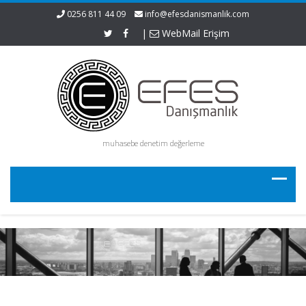
0256 811 44 09
info@efesdanismanlik.com
|
WebMail Erişim
muhasebe denetim değerleme