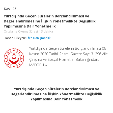
Kas
25
Yurtdışında
yorumlar kapalı
Geçen
Yurtdışında Geçen Sürelerin Borçlandırılması ve
Sürelerin
Değerlendirilmesine İlişkin Yönetmelikte Değişiklik
Borçlandırılması
Yapılmasına Dair Yönetmelik
ve
Değerlendirilmesine
Ortalama Okuma Süresi:
13
dakika
İlişkin
Haberi Ekleyen:
Efes Danışmanlık
Yönetmelikte
Değişiklik
Yapılmasına
Yurtdışında Geçen Sürelerin Borçlandırılması 06
Dair
Kasım 2020 Tarihli Resmi Gazete Sayı: 31296 Aile,
Yönetmelik
Çalışma ve Sosyal Hizmetler Bakanlığından:
Ortalama
Okuma
MADDE 1 –…
Süresi:
13
dakika
için
Yurtdışında Geçen Sürelerin Borçlandırılması ve
Değerlendirilmesine İlişkin Yönetmelikte Değişiklik
Yapılmasına Dair Yönetmelik