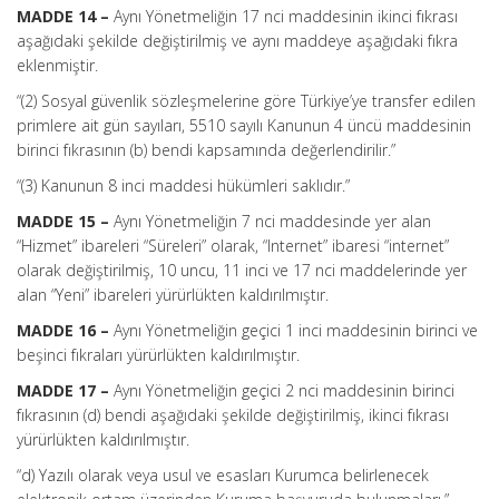
MADDE 14 –
Aynı Yönetmeliğin 17 nci maddesinin ikinci fıkrası
aşağıdaki şekilde değiştirilmiş ve aynı maddeye aşağıdaki fıkra
eklenmiştir.
“(2) Sosyal güvenlik sözleşmelerine göre Türkiye’ye transfer edilen
primlere ait gün sayıları, 5510 sayılı Kanunun 4 üncü maddesinin
birinci fıkrasının (b) bendi kapsamında değerlendirilir.”
“(3) Kanunun 8 inci maddesi hükümleri saklıdır.”
MADDE 15 –
Aynı Yönetmeliğin 7 nci maddesinde yer alan
“Hizmet” ibareleri “Süreleri” olarak, “Internet” ibaresi “internet”
olarak değiştirilmiş, 10 uncu, 11 inci ve 17 nci maddelerinde yer
alan “Yeni” ibareleri yürürlükten kaldırılmıştır.
MADDE 16 –
Aynı Yönetmeliğin geçici 1 inci maddesinin birinci ve
beşinci fıkraları yürürlükten kaldırılmıştır.
MADDE 17 –
Aynı Yönetmeliğin geçici 2 nci maddesinin birinci
fıkrasının (d) bendi aşağıdaki şekilde değiştirilmiş, ikinci fıkrası
yürürlükten kaldırılmıştır.
“d) Yazılı olarak veya usul ve esasları Kurumca belirlenecek