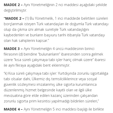
MADDE 2 –
Aynı Yönetmeliğinin 2 nci maddesi aşağıdaki şekilde
değiştirilmiştir.
“MADDE 2 –
(1) Bu Yönetmelik, 1 inci maddede belirtilen süreleri
borçlanmak isteyen Türk vatandaşları ile doğumla Türk vatandaşı
olup da çıkma izni almak suretiyle Türk vatandaşlığını
kaybedenleri ve bunların başvuru tarihi itibarıyla Türk vatandaşı
olan hak sahiplerini kapsar.”
MADDE 3 –
Aynı Yönetmeliğin 4 üncü maddesinin birinci
fıkrasının (d) bendine “bulunanların” ibaresinden sonra gelmek
üzere “kısa süreli çalışmaya tabi işler hariç olmak üzere” ibaresi
ile aynı fıkraya aşağıdaki bent eklenmiştir.
“k) Kısa süreli çalışmaya tabi işler: Yurtdışında zorunlu sigortalılığa
tabi olsalar dahi, Ülkemiz dış temsilciliklerince veya sosyal
güvenlik sözleşmesi imzalanmış ülke sigorta kurumlarınca
düzenlenmiş hizmet belgesinde kayıtlı olan ve ilgili ülke
mevzuatına göre elde edilen kazanç üzerinden çalışandan
zorunlu sigorta prim kesintisi yapılmadığı bildirilen süreleri,”
MADDE 4 –
Aynı Yönetmeliğin 5 inci maddesi başlığı ile birlikte