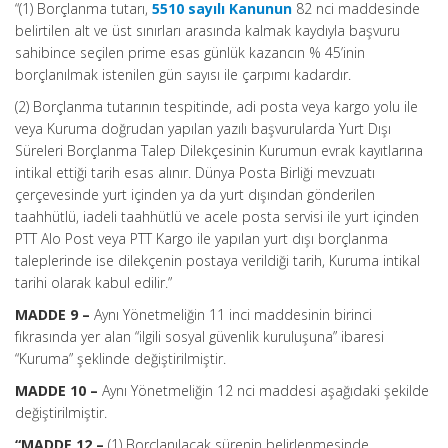
“(1) Borçlanma tutarı,
5510 sayılı Kanunun
82 nci maddesinde
belirtilen alt ve üst sınırları arasında kalmak kaydıyla başvuru
sahibince seçilen prime esas günlük kazancın % 45’inin
borçlanılmak istenilen gün sayısı ile çarpımı kadardır.
(2) Borçlanma tutarının tespitinde, adi posta veya kargo yolu ile
veya Kuruma doğrudan yapılan yazılı başvurularda Yurt Dışı
Süreleri Borçlanma Talep Dilekçesinin Kurumun evrak kayıtlarına
intikal ettiği tarih esas alınır. Dünya Posta Birliği mevzuatı
çerçevesinde yurt içinden ya da yurt dışından gönderilen
taahhütlü, iadeli taahhütlü ve acele posta servisi ile yurt içinden
PTT Alo Post veya PTT Kargo ile yapılan yurt dışı borçlanma
taleplerinde ise dilekçenin postaya verildiği tarih, Kuruma intikal
tarihi olarak kabul edilir.”
MADDE 9 –
Aynı Yönetmeliğin 11 inci maddesinin birinci
fıkrasında yer alan “ilgili sosyal güvenlik kuruluşuna” ibaresi
“Kuruma” şeklinde değiştirilmiştir.
MADDE 10 –
Aynı Yönetmeliğin 12 nci maddesi aşağıdaki şekilde
değiştirilmiştir.
“MADDE 12 –
(1) Borçlanılacak sürenin belirlenmesinde