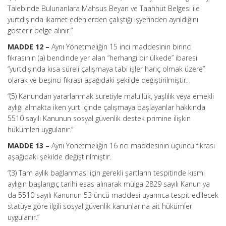
Talebinde Bulunanlara Mahsus Beyan ve Taahhüt Belgesi ile
yurtdışında ikamet edenlerden çalıştığı işyerinden ayrıldığını
gösterir belge alınır.”
MADDE 12 –
Aynı Yönetmeliğin 15 inci maddesinin birinci
fıkrasının (a) bendinde yer alan “herhangi bir ülkede” ibaresi
“yurtdışında kısa süreli çalışmaya tabi işler hariç olmak üzere”
olarak ve beşinci fıkrası aşağıdaki şekilde değiştirilmiştir.
“(5) Kanundan yararlanmak suretiyle malullük, yaşlılık veya emekli
aylığı almakta iken yurt içinde çalışmaya başlayanlar hakkında
5510 sayılı Kanunun sosyal güvenlik destek primine ilişkin
hükümleri uygulanır.”
MADDE 13 –
Aynı Yönetmeliğin 16 ncı maddesinin üçüncü fıkrası
aşağıdaki şekilde değiştirilmiştir.
“(3) Tam aylık bağlanması için gerekli şartların tespitinde kısmi
aylığın başlangıç tarihi esas alınarak mülga 2829 sayılı Kanun ya
da 5510 sayılı Kanunun 53 üncü maddesi uyarınca tespit edilecek
statüye göre ilgili sosyal güvenlik kanunlarına ait hükümler
uygulanır.”