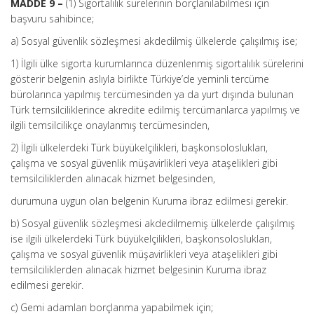
MADDE 9 –
(1) Sigortalılık sürelerinin borçlanılabilmesi için
başvuru sahibince;
a) Sosyal güvenlik sözleşmesi akdedilmiş ülkelerde çalışılmış ise;
1) İlgili ülke sigorta kurumlarınca düzenlenmiş sigortalılık sürelerini
gösterir belgenin aslıyla birlikte Türkiye’de yeminli tercüme
bürolarınca yapılmış tercümesinden ya da yurt dışında bulunan
Türk temsilciliklerince akredite edilmiş tercümanlarca yapılmış ve
ilgili temsilcilikçe onaylanmış tercümesinden,
2) İlgili ülkelerdeki Türk büyükelçilikleri, başkonsoloslukları,
çalışma ve sosyal güvenlik müşavirlikleri veya ataşelikleri gibi
temsilciliklerden alınacak hizmet belgesinden,
durumuna uygun olan belgenin Kuruma ibraz edilmesi gerekir.
b) Sosyal güvenlik sözleşmesi akdedilmemiş ülkelerde çalışılmış
ise ilgili ülkelerdeki Türk büyükelçilikleri, başkonsoloslukları,
çalışma ve sosyal güvenlik müşavirlikleri veya ataşelikleri gibi
temsilciliklerden alınacak hizmet belgesinin Kuruma ibraz
edilmesi gerekir.
c) Gemi adamları borçlanma yapabilmek için;