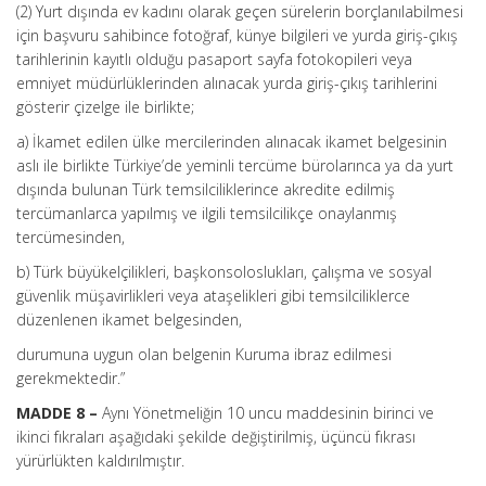
(2) Yurt dışında ev kadını olarak geçen sürelerin borçlanılabilmesi
için başvuru sahibince fotoğraf, künye bilgileri ve yurda giriş-çıkış
tarihlerinin kayıtlı olduğu pasaport sayfa fotokopileri veya
emniyet müdürlüklerinden alınacak yurda giriş-çıkış tarihlerini
gösterir çizelge ile birlikte;
a) İkamet edilen ülke mercilerinden alınacak ikamet belgesinin
aslı ile birlikte Türkiye’de yeminli tercüme bürolarınca ya da yurt
dışında bulunan Türk temsilciliklerince akredite edilmiş
tercümanlarca yapılmış ve ilgili temsilcilikçe onaylanmış
tercümesinden,
b) Türk büyükelçilikleri, başkonsoloslukları, çalışma ve sosyal
güvenlik müşavirlikleri veya ataşelikleri gibi temsilciliklerce
düzenlenen ikamet belgesinden,
durumuna uygun olan belgenin Kuruma ibraz edilmesi
gerekmektedir.”
MADDE 8 –
Aynı Yönetmeliğin 10 uncu maddesinin birinci ve
ikinci fıkraları aşağıdaki şekilde değiştirilmiş, üçüncü fıkrası
yürürlükten kaldırılmıştır.