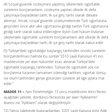
(4) Sosyal güvenlik sözleşmesi yapılmış ülkelerdeki sigortalılık
sürelerini borçlananların, sözleşme yapılan ülkede ilk defa
çalışmaya başladıkları tarih, ilk işe giriş tarihi olarak dikkate
alınmaz. Ancak, sosyal güvenlik sözleşmelerinde Türk sigortasına
girişinden önce akit ülke sigortasına girdiği tarihin Türk sigortasına
girdiği tarih olarak kabul edileceğine ilişkin özel hüküm bulunan
ülkelerdeki sigortalılık sürelerini borçlananların akit ülkede ilk defa
çalışmaya başladıkları tarih, ilk işe giriş tarihi olarak kabul edilir.
(5) Türkiye’deki sigortalılığın başlangıç tarihinden önceki sürelerin
borçlandırılması halinde bu süreler 5510 sayılı Kanunun 41 inci
maddesinde yer alan hükümler esas alınarak Türkiye’deki
sigortalılık başlangıç tarihinden, Türkiye’de sigortalılık yok ise
borçlanma tutarının tamamen ödendiği tarihten, sigortalı ölmüş
ise ölüm tarihinden geriye götürülen sürelere ait ilgili aylara mal
edilir.”
MADDE 11 –
Aynı Yönetmeliğin 13 üncü maddesinin ikinci fıkrası
aşağıdaki şekilde, dördüncü fıkrasında yer alan “Aylıklarının”
ibaresi ise “Aylıkların” olarak değiştirilmiştir.
“(2) Tahsis talebinde bulunanlardan; 3201 sayılı Kanuna göre Aylık