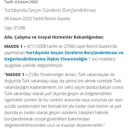
Tarih: 6 Kasım 2020
Yurtdışında Geçen Sürelerin Borçlandırılması
06 Kasım 2020 Tarihli Resmi Gazete
Sayı: 31296
Aile, Çalışma ve Sosyal Hizmetler Bakanlığından:
MADDE 1 –
6/11/2008 tarihli ve 27046 sayılı Resmî Gazete’de
yayımlanan
Yurtdışında Geçen Sürelerin Borçlandırılması ve
Değerlendirilmesine İlişkin Yönetmeliğin
1 inci maddesi
aşağıdaki şekilde değiştirilmiştir.
“MADDE 1 –
(1) Bu Yönetmeliğin amacı, Türk vatandaşları ile
doğumla Türk vatandaşı olup da çıkma izni almak suretiyle Türk
vatandaşlığını kaybedenlerin, on sekiz yaşını doldurduktan sonra
Türk vatandaşı olarak yurt dışında geçen ve belgelendirilen
sigortalılık süreleri ile bu süreleri arasında veya sonunda yer alan
işsizlik sürelerinden her birinde bir yıla kadar olan kısmın ve yurt
dışında ev kadını olarak geçen sürelerin, talepleri halinde
borçlandırılarak sosyal güvenlikleri bakımından
değerlendirilmesindeki usul ve esasları düzenlemektir.”