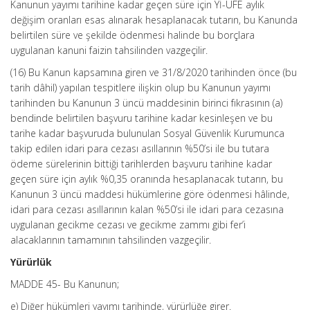
Kanunun yayımı tarihine kadar geçen süre için Yİ-ÜFE aylık
değişim oranları esas alınarak hesaplanacak tutarın, bu Kanunda
belirtilen süre ve şekilde ödenmesi halinde bu borçlara
uygulanan kanuni faizin tahsilinden vazgeçilir.
(16) Bu Kanun kapsamına giren ve 31/8/2020 tarihinden önce (bu
tarih dâhil) yapılan tespitlere ilişkin olup bu Kanunun yayımı
tarihinden bu Kanunun 3 üncü maddesinin birinci fıkrasının (a)
bendinde belirtilen başvuru tarihine kadar kesinleşen ve bu
tarihe kadar başvuruda bulunulan Sosyal Güvenlik Kurumunca
takip edilen idari para cezası asıllarının %50’si ile bu tutara
ödeme sürelerinin bittiği tarihlerden başvuru tarihine kadar
geçen süre için aylık %0,35 oranında hesaplanacak tutarın, bu
Kanunun 3 üncü maddesi hükümlerine göre ödenmesi hâlinde,
idari para cezası asıllarının kalan %50’si ile idari para cezasına
uygulanan gecikme cezası ve gecikme zammı gibi fer’i
alacaklarının tamamının tahsilinden vazgeçilir.
Yürürlük
MADDE 45- Bu Kanunun;
e) Diğer hükümleri yayımı tarihinde, yürürlüğe girer.