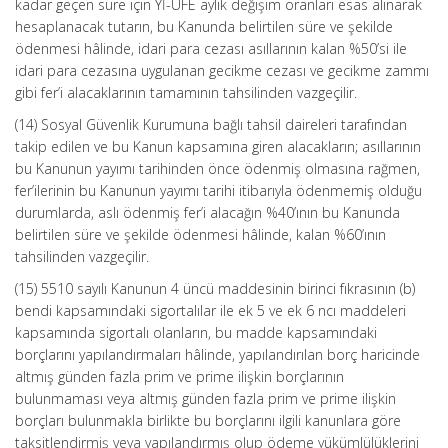
kadar geçen süre için Yİ-ÜFE aylık değişim oranları esas alınarak
hesaplanacak tutarın, bu Kanunda belirtilen süre ve şekilde
ödenmesi hâlinde, idari para cezası asıllarının kalan %50’si ile
idari para cezasına uygulanan gecikme cezası ve gecikme zammı
gibi fer’i alacaklarının tamamının tahsilinden vazgeçilir.
(14) Sosyal Güvenlik Kurumuna bağlı tahsil daireleri tarafından
takip edilen ve bu Kanun kapsamına giren alacakların; asıllarının
bu Kanunun yayımı tarihinden önce ödenmiş olmasına rağmen,
fer’ilerinin bu Kanunun yayımı tarihi itibarıyla ödenmemiş olduğu
durumlarda, aslı ödenmiş fer’i alacağın %40’ının bu Kanunda
belirtilen süre ve şekilde ödenmesi hâlinde, kalan %60’ının
tahsilinden vazgeçilir.
(15) 5510 sayılı Kanunun 4 üncü maddesinin birinci fıkrasının (b)
bendi kapsamındaki sigortalılar ile ek 5 ve ek 6 ncı maddeleri
kapsamında sigortalı olanların, bu madde kapsamındaki
borçlarını yapılandırmaları hâlinde, yapılandırılan borç haricinde
altmış günden fazla prim ve prime ilişkin borçlarının
bulunmaması veya altmış günden fazla prim ve prime ilişkin
borçları bulunmakla birlikte bu borçlarını ilgili kanunlara göre
taksitlendirmiş veya yapılandırmış olup ödeme yükümlülüklerini