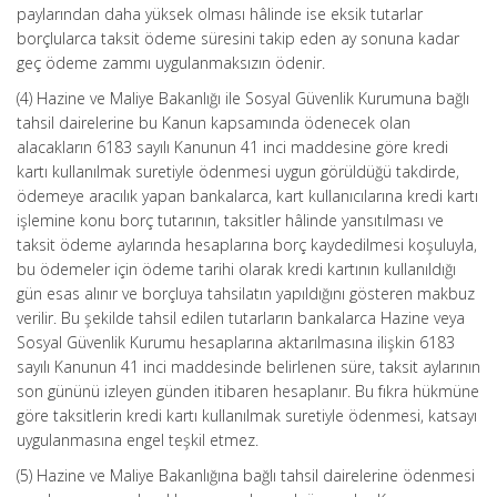
paylarından daha yüksek olması hâlinde ise eksik tutarlar
borçlularca taksit ödeme süresini takip eden ay sonuna kadar
geç ödeme zammı uygulanmaksızın ödenir.
(4) Hazine ve Maliye Bakanlığı ile Sosyal Güvenlik Kurumuna bağlı
tahsil dairelerine bu Kanun kapsamında ödenecek olan
alacakların 6183 sayılı Kanunun 41 inci maddesine göre kredi
kartı kullanılmak suretiyle ödenmesi uygun görüldüğü takdirde,
ödemeye aracılık yapan bankalarca, kart kullanıcılarına kredi kartı
işlemine konu borç tutarının, taksitler hâlinde yansıtılması ve
taksit ödeme aylarında hesaplarına borç kaydedilmesi koşuluyla,
bu ödemeler için ödeme tarihi olarak kredi kartının kullanıldığı
gün esas alınır ve borçluya tahsilatın yapıldığını gösteren makbuz
verilir. Bu şekilde tahsil edilen tutarların bankalarca Hazine veya
Sosyal Güvenlik Kurumu hesaplarına aktarılmasına ilişkin 6183
sayılı Kanunun 41 inci maddesinde belirlenen süre, taksit aylarının
son gününü izleyen günden itibaren hesaplanır. Bu fıkra hükmüne
göre taksitlerin kredi kartı kullanılmak suretiyle ödenmesi, katsayı
uygulanmasına engel teşkil etmez.
(5) Hazine ve Maliye Bakanlığına bağlı tahsil dairelerine ödenmesi