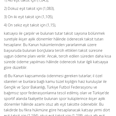
1) Altı eşit taksit için (1,045),
2) Dokuz eşit taksit için (1,083),
3) On iki eşit taksit için (1,105),
4) On sekiz eşit taksit için (1,15),
katsayısı ile çarpılır ve bulunan tutar taksit sayısına bölünmek
suretiyle ikişer aylık dönemler hâlinde ödenecek taksit tutarı
hesaplanır. Bu Kanun hükümlerinden yararlanmak üzere
başvuruda bulunan borçlulara tercih ettikleri taksit süresine
uygun ödeme planı verilir. Ancak, tercih edilen süreden daha kısa
sürede ödeme yapılması hâlinde ödenecek tutar ilgili katsayıya
göre düzeltilir.
d) Bu Kanun kapsamında ödenmesi gereken tutarlar; il özel
idareleri ve bunlara bağlı kamu tüzel kişiliğini haiz kuruluşlar ile
Gençlik ve Spor Bakanlığı, Türkiye Futbol Federasyonu ve
bağımsız spor federasyonlarına tescil edilmiş olan ve Türkiye’de
sportif alanda faaliyette bulunan spor kulüplerince ikişer aylık
dönemler hâlinde azami otuz altı eşit taksitte ödenebilir. Bu
takdirde bu fıkra hükmüne göre hesaplanacak katsayı yirmi dört
eşit taksit için (1,194), otuz eşit taksit için (1,238), otuz altı eşit