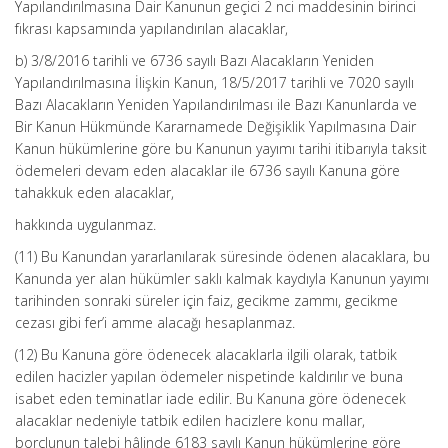
Yapılandırılmasına Dair Kanunun geçici 2 nci maddesinin birinci
fıkrası kapsamında yapılandırılan alacaklar,
b) 3/8/2016 tarihli ve 6736 sayılı Bazı Alacakların Yeniden
Yapılandırılmasına İlişkin Kanun, 18/5/2017 tarihli ve 7020 sayılı
Bazı Alacakların Yeniden Yapılandırılması ile Bazı Kanunlarda ve
Bir Kanun Hükmünde Kararnamede Değişiklik Yapılmasına Dair
Kanun hükümlerine göre bu Kanunun yayımı tarihi itibarıyla taksit
ödemeleri devam eden alacaklar ile 6736 sayılı Kanuna göre
tahakkuk eden alacaklar,
hakkında uygulanmaz.
(11) Bu Kanundan yararlanılarak süresinde ödenen alacaklara, bu
Kanunda yer alan hükümler saklı kalmak kaydıyla Kanunun yayımı
tarihinden sonraki süreler için faiz, gecikme zammı, gecikme
cezası gibi fer’i amme alacağı hesaplanmaz.
(12) Bu Kanuna göre ödenecek alacaklarla ilgili olarak, tatbik
edilen hacizler yapılan ödemeler nispetinde kaldırılır ve buna
isabet eden teminatlar iade edilir. Bu Kanuna göre ödenecek
alacaklar nedeniyle tatbik edilen hacizlere konu mallar,
borçlunun talebi hâlinde 6183 sayılı Kanun hükümlerine göre