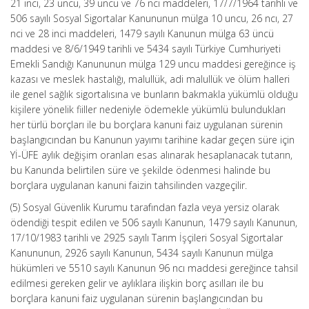
21 inci, 23 üncü, 39 uncu ve 76 ncı maddeleri, 17/7/1964 tarihli ve
506 sayılı Sosyal Sigortalar Kanununun mülga 10 uncu, 26 ncı, 27
nci ve 28 inci maddeleri, 1479 sayılı Kanunun mülga 63 üncü
maddesi ve 8/6/1949 tarihli ve 5434 sayılı Türkiye Cumhuriyeti
Emekli Sandığı Kanununun mülga 129 uncu maddesi gereğince iş
kazası ve meslek hastalığı, malullük, adi malullük ve ölüm halleri
ile genel sağlık sigortalısına ve bunların bakmakla yükümlü olduğu
kişilere yönelik fiiller nedeniyle ödemekle yükümlü bulundukları
her türlü borçları ile bu borçlara kanuni faiz uygulanan sürenin
başlangıcından bu Kanunun yayımı tarihine kadar geçen süre için
Yİ-ÜFE aylık değişim oranları esas alınarak hesaplanacak tutarın,
bu Kanunda belirtilen süre ve şekilde ödenmesi halinde bu
borçlara uygulanan kanuni faizin tahsilinden vazgeçilir.
(5) Sosyal Güvenlik Kurumu tarafından fazla veya yersiz olarak
ödendiği tespit edilen ve 506 sayılı Kanunun, 1479 sayılı Kanunun,
17/10/1983 tarihli ve 2925 sayılı Tarım İşçileri Sosyal Sigortalar
Kanununun, 2926 sayılı Kanunun, 5434 sayılı Kanunun mülga
hükümleri ve 5510 sayılı Kanunun 96 ncı maddesi gereğince tahsil
edilmesi gereken gelir ve aylıklara ilişkin borç asılları ile bu
borçlara kanuni faiz uygulanan sürenin başlangıcından bu