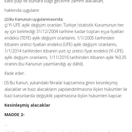
katkı payı ile bunlara bağlı gecikme zammı alacakları,
hakkında uygulanır.
(2) Bu Kanunun uygulanmasında;
ç) Yİ-ÜFE aylık değişim oranları: Türkiye İstatistik Kurumunun her
ay için belirlediği 31/12/2004 tarihine kadar toptan eşya fiyatları
endeksi (TEFE) aylık değişim oranlarını, 1/1/2005 tarihinden
itibaren üretici fiyatları endeksi (ÜFE) aylık değişim oranlarını,
1/1/2014 tarihinden itibaren yurt içi üretici fiyat endeksi (Yİ-ÜFE)
aylık değişim oranlarını, 1/11/2016 tarihinden itibaren aylık %0,35
oranını (bu Kanunun yayımlandığı ay dâhil),
ifade eder.
(3) Bu Kanun, yukarıdaki fıkralar kapsamına giren kesinleşmiş
alacaklar ve bazı alacakların yapılandırılmasına ilişkin hükümler ile
bazı kanunlarda değişiklik yapılmasına ilişkin hükümleri kapsar.
Kesinleşmiş alacaklar
MADDE 2-
…