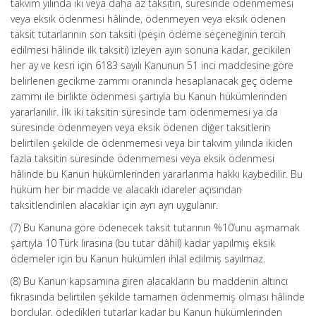
takvim yılında iki veya daha az taksitin, süresinde ödenmemesi
veya eksik ödenmesi hâlinde, ödenmeyen veya eksik ödenen
taksit tutarlarının son taksiti (peşin ödeme seçeneğinin tercih
edilmesi hâlinde ilk taksiti) izleyen ayın sonuna kadar, gecikilen
her ay ve kesri için 6183 sayılı Kanunun 51 inci maddesine göre
belirlenen gecikme zammı oranında hesaplanacak geç ödeme
zammı ile birlikte ödenmesi şartıyla bu Kanun hükümlerinden
yararlanılır. İlk iki taksitin süresinde tam ödenmemesi ya da
süresinde ödenmeyen veya eksik ödenen diğer taksitlerin
belirtilen şekilde de ödenmemesi veya bir takvim yılında ikiden
fazla taksitin süresinde ödenmemesi veya eksik ödenmesi
hâlinde bu Kanun hükümlerinden yararlanma hakkı kaybedilir. Bu
hüküm her bir madde ve alacaklı idareler açısından
taksitlendirilen alacaklar için ayrı ayrı uygulanır.
(7) Bu Kanuna göre ödenecek taksit tutarının %10’unu aşmamak
şartıyla 10 Türk lirasına (bu tutar dâhil) kadar yapılmış eksik
ödemeler için bu Kanun hükümleri ihlal edilmiş sayılmaz.
(8) Bu Kanun kapsamına giren alacakların bu maddenin altıncı
fıkrasında belirtilen şekilde tamamen ödenmemiş olması hâlinde
borçlular, ödedikleri tutarlar kadar bu Kanun hükümlerinden