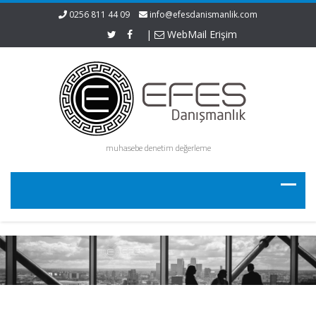
0256 811 44 09
info@efesdanismanlik.com
|
WebMail Erişim
muhasebe denetim değerleme