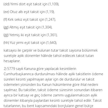
(dd) Yirmi dört eşit taksit için (1,109),
(ee) Otuz altı eşit taksit için (1,19),
(ff) Kırk sekiz eşit taksit için (1,247),
(gg) Altmış eşit taksit için (1,304),
(ğğ) Yetmiş iki eşit taksit için (1,361),
(hh) Yüz yirmi eşit taksit için (1,640),
katsayısı ile çarpılır ve bulunan tutar taksit sayısına bölünmek
suretiyle aylık dönemler hâlinde tahsil edilecek taksit tutarı
hesaplanır.
2) 5779 sayılı Kanuna göre yapılacak kesintilerin
Cumhurbaşkanınca durdurulması hâlinde aylık taksitlerin ödeme
süreleri kesinti yapılmayan aylar için de durdurulur ve taksit
ödemeleri yönünden bu Kanun hükümlerine göre ihlal nedeni
sayılmaz. Bu taksitler, taksit ödeme süresinin sonundan itibaren
ayrıca bir katsayı ve geç ödeme zammı uygulanmaksızın aylık
dönemler itibarıyla paylardan kesinti suretiyle tahsil edilir. Taksit
tutarlarının, bu bent kapsamındaki borçluların genel bütçe