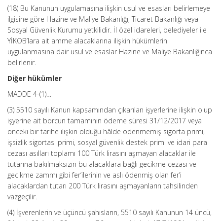
(18) Bu Kanunun uygulamasına ilişkin usul ve esasları belirlemeye
ilgisine göre Hazine ve Maliye Bakanlığı, Ticaret Bakanlığı veya
Sosyal Güvenlik Kurumu yetkilidir. İl özel idareleri, belediyeler ile
YİKOB’lara ait amme alacaklarına ilişkin hükümlerin
uygulanmasına dair usul ve esaslar Hazine ve Maliye Bakanlığınca
belirlenir.
Diğer hükümler
MADDE 4-(1)…
(3) 5510 sayılı Kanun kapsamından çıkarılan işyerlerine ilişkin olup
işyerine ait borcun tamamının ödeme süresi 31/12/2017 veya
önceki bir tarihe ilişkin olduğu hâlde ödenmemiş sigorta primi,
işsizlik sigortası primi, sosyal güvenlik destek primi ve idari para
cezası asılları toplamı 100 Türk lirasını aşmayan alacaklar ile
tutarına bakılmaksızın bu alacaklara bağlı gecikme cezası ve
gecikme zammı gibi fer’ilerinin ve aslı ödenmiş olan fer’i
alacaklardan tutarı 200 Türk lirasını aşmayanların tahsilinden
vazgeçilir.
(4) İşverenlerin ve üçüncü şahısların, 5510 sayılı Kanunun 14 üncü,