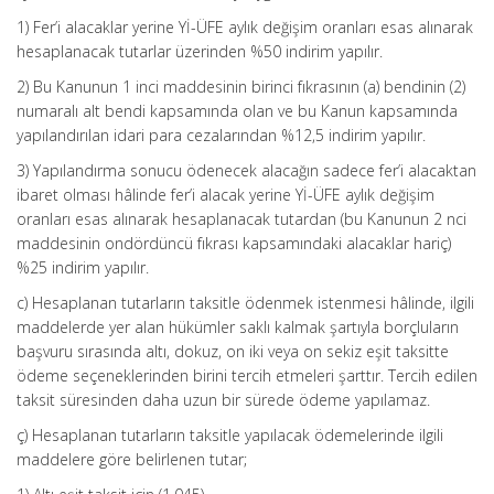
1) Fer’i alacaklar yerine Yİ-ÜFE aylık değişim oranları esas alınarak
hesaplanacak tutarlar üzerinden %50 indirim yapılır.
2) Bu Kanunun 1 inci maddesinin birinci fıkrasının (a) bendinin (2)
numaralı alt bendi kapsamında olan ve bu Kanun kapsamında
yapılandırılan idari para cezalarından %12,5 indirim yapılır.
3) Yapılandırma sonucu ödenecek alacağın sadece fer’i alacaktan
ibaret olması hâlinde fer’i alacak yerine Yİ-ÜFE aylık değişim
oranları esas alınarak hesaplanacak tutardan (bu Kanunun 2 nci
maddesinin ondördüncü fıkrası kapsamındaki alacaklar hariç)
%25 indirim yapılır.
c) Hesaplanan tutarların taksitle ödenmek istenmesi hâlinde, ilgili
maddelerde yer alan hükümler saklı kalmak şartıyla borçluların
başvuru sırasında altı, dokuz, on iki veya on sekiz eşit taksitte
ödeme seçeneklerinden birini tercih etmeleri şarttır. Tercih edilen
taksit süresinden daha uzun bir sürede ödeme yapılamaz.
ç) Hesaplanan tutarların taksitle yapılacak ödemelerinde ilgili
maddelere göre belirlenen tutar;