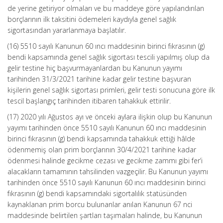
de yerine getiriyor olmaları ve bu maddeye göre yapılandırılan
borçlarının ilk taksitini ödemeleri kaydıyla genel sağlık
sigortasından yararlanmaya başlatılır.
(16) 5510 sayılı Kanunun 60 ıncı maddesinin birinci fıkrasının (g)
bendi kapsamında genel sağlık sigortası tescili yapılmış olup da
gelir testine hiç başvurmayanlardan bu Kanunun yayımı
tarihinden 31/3/2021 tarihine kadar gelir testine başvuran
kişilerin genel sağlık sigortası primleri, gelir testi sonucuna göre ilk
tescil başlangıç tarihinden itibaren tahakkuk ettirilir.
(17) 2020 yılı Ağustos ayı ve önceki aylara ilişkin olup bu Kanunun
yayımı tarihinden önce 5510 sayılı Kanunun 60 ıncı maddesinin
birinci fıkrasının (g) bendi kapsamında tahakkuk ettiği hâlde
ödenmemiş olan prim borçlarının 30/4/2021 tarihine kadar
ödenmesi halinde gecikme cezası ve gecikme zammı gibi fer’i
alacakların tamamının tahsilinden vazgeçilir. Bu Kanunun yayımı
tarihinden önce 5510 sayılı Kanunun 60 ıncı maddesinin birinci
fıkrasının (g) bendi kapsamındaki sigortalılık statüsünden
kaynaklanan prim borcu bulunanlar anılan Kanunun 67 nci
maddesinde belirtilen şartları taşımaları halinde, bu Kanunun