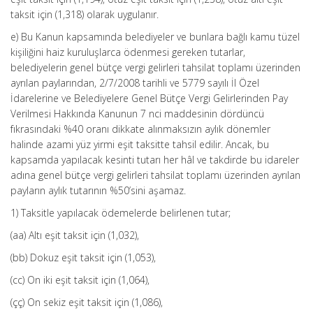
taksit için (1,318) olarak uygulanır.
e) Bu Kanun kapsamında belediyeler ve bunlara bağlı kamu tüzel
kişiliğini haiz kuruluşlarca ödenmesi gereken tutarlar,
belediyelerin genel bütçe vergi gelirleri tahsilat toplamı üzerinden
ayrılan paylarından, 2/7/2008 tarihli ve 5779 sayılı İl Özel
İdarelerine ve Belediyelere Genel Bütçe Vergi Gelirlerinden Pay
Verilmesi Hakkında Kanunun 7 nci maddesinin dördüncü
fıkrasındaki %40 oranı dikkate alınmaksızın aylık dönemler
halinde azami yüz yirmi eşit taksitte tahsil edilir. Ancak, bu
kapsamda yapılacak kesinti tutarı her hâl ve takdirde bu idareler
adına genel bütçe vergi gelirleri tahsilat toplamı üzerinden ayrılan
payların aylık tutarının %50’sini aşamaz.
1) Taksitle yapılacak ödemelerde belirlenen tutar;
(aa) Altı eşit taksit için (1,032),
(bb) Dokuz eşit taksit için (1,053),
(cc) On iki eşit taksit için (1,064),
(çç) On sekiz eşit taksit için (1,086),