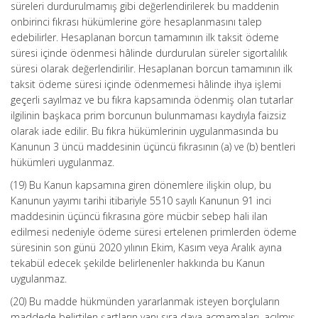
süreleri durdurulmamış gibi değerlendirilerek bu maddenin
onbirinci fıkrası hükümlerine göre hesaplanmasını talep
edebilirler. Hesaplanan borcun tamamının ilk taksit ödeme
süresi içinde ödenmesi hâlinde durdurulan süreler sigortalılık
süresi olarak değerlendirilir. Hesaplanan borcun tamamının ilk
taksit ödeme süresi içinde ödenmemesi hâlinde ihya işlemi
geçerli sayılmaz ve bu fıkra kapsamında ödenmiş olan tutarlar
ilgilinin başkaca prim borcunun bulunmaması kaydıyla faizsiz
olarak iade edilir. Bu fıkra hükümlerinin uygulanmasında bu
Kanunun 3 üncü maddesinin üçüncü fıkrasının (a) ve (b) bentleri
hükümleri uygulanmaz.
(19) Bu Kanun kapsamına giren dönemlere ilişkin olup, bu
Kanunun yayımı tarihi itibariyle 5510 sayılı Kanunun 91 inci
maddesinin üçüncü fıkrasına göre mücbir sebep hali ilan
edilmesi nedeniyle ödeme süresi ertelenen primlerden ödeme
süresinin son günü 2020 yılının Ekim, Kasım veya Aralık ayına
tekabül edecek şekilde belirlenenler hakkında bu Kanun
uygulanmaz.
(20) Bu madde hükmünden yararlanmak isteyen borçluların
maddede belirtilen şartların yanı sıra dava açmamaları, açılmış