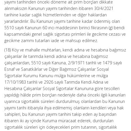
yayımı tarihinden önceki döneme ait prim borçları dikkate
alınmaksızın Kanunun yayımı tarihinden itibaren 30/4/2021
tarihine kadar sağlık hizmetlerinden ve diğer haklardan
yararlandırılır. Bu Kanunun yayımı tarihine kadar ödenmiş olan
5510 sayılı Kanunun 60 ıncı maddesinin birinci fıkrasının (g) bendi
kapsamındaki genel sağlık sigortası primleri ile gecikme cezası ve
gecikme zammı tutarları iade ve mahsup edilmez.
(18) Köy ve mahalle muhtarları, kendi adına ve hesabına bağımsız
çalışanlar ile tarımda kendi adına ve hesabına bağımsız
çalışanlardan, 5510 sayılı Kanuna, 2/9/1971 tarihli ve 1479 sayılı
Esnaf ve Sanatkârlar ve Diğer Bağımsız Çalışanlar Sosyal
Sigortalar Kurumu Kanunu mülga hükümlerine ve mülga
17/10/1983 tarihli ve 2926 sayılı Tarımda Kendi Adına ve
Hesabına Çalışanlar Sosyal Sigortalar Kanununa göre tescilleri
yapıldığı hâlde prim borçları nedeniyle daha önceki ilgili kanunları
uyarınca sigortalılık süreleri durdurulmuş olanlardan bu Kanunun
yayımı tarihi itibarıyla ihya edilmemiş olanların kendileri veya hak
sahipleri, bu Kanunun yayımı tarihini takip eden ay başından
itibaren iki ay içinde Kuruma müracaat ederek, durdurulan
sigortalılık süreleri için ödeyecekleri prim tutarının, sigortalılık