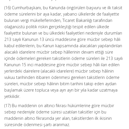
(16) Cumhurbaşkanı, bu Kanunda öngörülen başvuru ve ilk taksit
ödeme sürelerini bir aya kadar, yabancı ülkelerde de faaliyette
bulunan vergi mükelleflerinden, Ticaret Bakanlığı tarafından
olağanüstü politik riskin gerçekleştiği tespit edilen ülkede
faaliyette bulunan ve bu ülkedeki faaliyetleri nedeniyle durumları
213 sayılı Kanunun 13 üncü maddesine göre mücbir sebep hâli
kabul edilenlerin, bu Kanun kapsamında alacakları yapılandırılan
alacaklı idarelere mücbir sebep hâllerinin devam ettiği süre
içinde ödemeleri gereken taksitlerin ödeme süreleri ile 213 sayılı
Kanunun 15 inci maddesine göre mücbir sebep hâli ilan edilen
yerlerdeki dairelere (alacaklı idarelere) mücbir sebep hâlinin
vukuu tarihinden itibaren ödenmesi gereken taksitlerin ödeme
süreleri, mücbir sebep hâlinin bitim tarihini takip eden aydan
başlamak üzere topluca veya ayrı ayrı bir yıla kadar uzatmaya
yetkilidir.
(17) Bu maddenin on altıncı fıkrası hükümlerine göre mücbir
sebep nedeniyle ödeme süresi uzatılan taksitler için bu
maddenin altıncı fıkrasında yer alan, taksitlerden ilk ikisinin
süresinde ödenmesi şartı aranmaz.