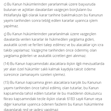
c) Bu Kanun hükümlerinden yararlanmak üzere başvuruda
bulunan ve açtıkları davalardan vazgeçen borçluların bu
ihtilaflarıyla ilgili olarak karar tarihine bakılmaksızın bu Kanunun
yayımı tarihinden sonra tebliğ edilen kararlar uyarınca işlem
yapılmaz.
ç) Bu Kanun hükümlerinden yararlanılmak üzere vazgeçilen
davalarda verilen kararlar ile hükmedilen yargılama gideri,
avukatlık ücreti ve fer’ileri talep edilmez ve bu alacaklar için icra
takibi yapılamaz. Vazgeçme tarihinden önce ödenmiş olan
yargılama giderleri ve avukatlık ücretleri geri alınmaz.
(14) Bu Kanun kapsamındaki alacaklara ilişkin ilgili mevzuatlarda
yer alan özel hükümler saklı kalmak kaydıyla taksit ödeme
süresince zamanaşımı süreleri işlemez.
(15) Bu Kanun kapsamına giren alacaklara karşılık bu Kanunun
yayımı tarihinden önce tahsil edilmiş olan tutarlar, bu Kanun
kapsamında tahsil edilen tutarlar ile bu maddenin dokuzuncu
fıkrası kapsamındaki tecile ilişkin olarak 6183 sayılı Kanun veya
diğer kanunlar uyarınca ödenen faizlerin bu Kanun hükümlerine
dayanılarak red ve iadesi yapılmaz.