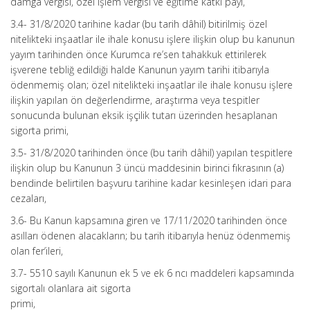
damga vergisi, özel işlem vergisi ve eğitime katkı payı,
3.4- 31/8/2020 tarihine kadar (bu tarih dâhil) bitirilmiş özel
nitelikteki inşaatlar ile ihale konusu işlere ilişkin olup bu kanunun
yayım tarihinden önce Kurumca re’sen tahakkuk ettirilerek
işverene tebliğ edildiği halde Kanunun yayım tarihi itibarıyla
ödenmemiş olan; özel nitelikteki inşaatlar ile ihale konusu işlere
ilişkin yapılan ön değerlendirme, araştırma veya tespitler
sonucunda bulunan eksik işçilik tutarı üzerinden hesaplanan
sigorta primi,
3.5- 31/8/2020 tarihinden önce (bu tarih dâhil) yapılan tespitlere
ilişkin olup bu Kanunun 3 üncü maddesinin birinci fıkrasının (a)
bendinde belirtilen başvuru tarihine kadar kesinleşen idari para
cezaları,
3.6- Bu Kanun kapsamına giren ve 17/11/2020 tarihinden önce
asılları ödenen alacakların; bu tarih itibarıyla henüz ödenmemiş
olan fer’ileri,
3.7- 5510 sayılı Kanunun ek 5 ve ek 6 ncı maddeleri kapsamında
sigortalı olanlara ait sigorta
primi,