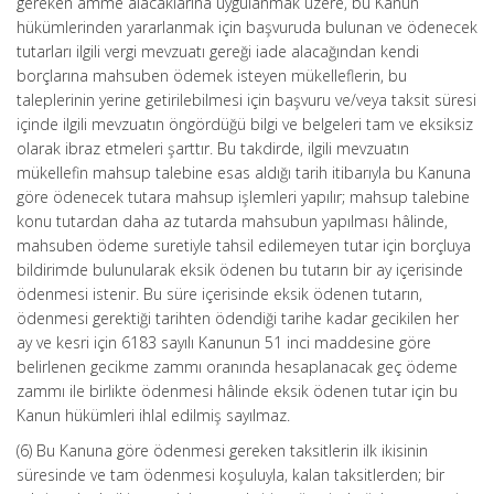
gereken amme alacaklarına uygulanmak üzere, bu Kanun
hükümlerinden yararlanmak için başvuruda bulunan ve ödenecek
tutarları ilgili vergi mevzuatı gereği iade alacağından kendi
borçlarına mahsuben ödemek isteyen mükelleflerin, bu
taleplerinin yerine getirilebilmesi için başvuru ve/veya taksit süresi
içinde ilgili mevzuatın öngördüğü bilgi ve belgeleri tam ve eksiksiz
olarak ibraz etmeleri şarttır. Bu takdirde, ilgili mevzuatın
mükellefin mahsup talebine esas aldığı tarih itibarıyla bu Kanuna
göre ödenecek tutara mahsup işlemleri yapılır; mahsup talebine
konu tutardan daha az tutarda mahsubun yapılması hâlinde,
mahsuben ödeme suretiyle tahsil edilemeyen tutar için borçluya
bildirimde bulunularak eksik ödenen bu tutarın bir ay içerisinde
ödenmesi istenir. Bu süre içerisinde eksik ödenen tutarın,
ödenmesi gerektiği tarihten ödendiği tarihe kadar gecikilen her
ay ve kesri için 6183 sayılı Kanunun 51 inci maddesine göre
belirlenen gecikme zammı oranında hesaplanacak geç ödeme
zammı ile birlikte ödenmesi hâlinde eksik ödenen tutar için bu
Kanun hükümleri ihlal edilmiş sayılmaz.
(6) Bu Kanuna göre ödenmesi gereken taksitlerin ilk ikisinin
süresinde ve tam ödenmesi koşuluyla, kalan taksitlerden; bir