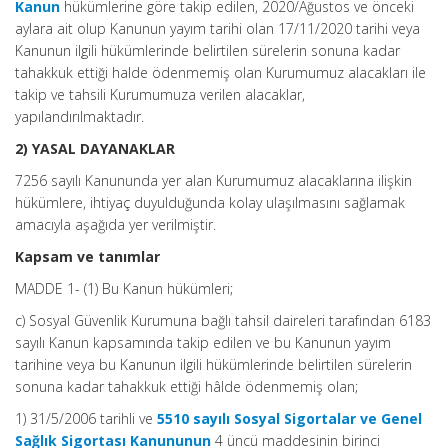
Kanun
hükümlerine göre takip edilen, 2020/Ağustos ve önceki
aylara ait olup Kanunun yayım tarihi olan 17/11/2020 tarihi veya
Kanunun ilgili hükümlerinde belirtilen sürelerin sonuna kadar
tahakkuk ettiği halde ödenmemiş olan Kurumumuz alacakları ile
takip ve tahsili Kurumumuza verilen alacaklar,
yapılandırılmaktadır.
2) YASAL DAYANAKLAR
7256 sayılı Kanununda yer alan Kurumumuz alacaklarına ilişkin
hükümlere, ihtiyaç duyulduğunda kolay ulaşılmasını sağlamak
amacıyla aşağıda yer verilmiştir.
Kapsam ve tanımlar
MADDE 1- (1) Bu Kanun hükümleri;
c) Sosyal Güvenlik Kurumuna bağlı tahsil daireleri tarafından 6183
sayılı Kanun kapsamında takip edilen ve bu Kanunun yayım
tarihine veya bu Kanunun ilgili hükümlerinde belirtilen sürelerin
sonuna kadar tahakkuk ettiği hâlde ödenmemiş olan;
1) 31/5/2006 tarihli ve
5510 sayılı Sosyal Sigortalar ve Genel
Sağlık Sigortası Kanununun
4 üncü maddesinin birinci