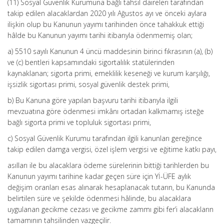
(11) Sosyal Güvenlik Kurumuna bağlı tahsil daireleri tarafından
takip edilen alacaklardan 2020 yılı Ağustos ayı ve önceki aylara
ilişkin olup bu Kanunun yayımı tarihinden önce tahakkuk ettiği
hâlde bu Kanunun yayımı tarihi itibarıyla ödenmemiş olan;
a) 5510 sayılı Kanunun 4 üncü maddesinin birinci fıkrasının (a), (b)
ve (c) bentleri kapsamındaki sigortalılık statülerinden
kaynaklanan; sigorta primi, emeklilik keseneği ve kurum karşılığı,
işsizlik sigortası primi, sosyal güvenlik destek primi,
b) Bu Kanuna göre yapılan başvuru tarihi itibarıyla ilgili
mevzuatına göre ödenmesi imkânı ortadan kalkmamış isteğe
bağlı sigorta primi ve topluluk sigortası primi,
c) Sosyal Güvenlik Kurumu tarafından ilgili kanunları gereğince
takip edilen damga vergisi, özel işlem vergisi ve eğitime katkı payı,
asılları ile bu alacaklara ödeme sürelerinin bittiği tarihlerden bu
Kanunun yayımı tarihine kadar geçen süre için Yİ-ÜFE aylık
değişim oranları esas alınarak hesaplanacak tutarın, bu Kanunda
belirtilen süre ve şekilde ödenmesi hâlinde, bu alacaklara
uygulanan gecikme cezası ve gecikme zammı gibi fer’i alacakların
tamamının tahsilinden vazgeçilir.