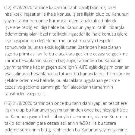
(12) 31/8/2020 tarihine kadar (bu tarih dâhil) bitirilmiş özel
nitelikteki inşaatlar ile ihale konusu işlere ilişkin olup bu Kanunun
yayımı tarihinden önce Kurumca resen tahakkuk ettirilerek
işverene tebliğ edildiği hâlde bu Kanunun yayımı tarihi itibarıyla
ödenmemiş olan; özel nitelikteki inşaatlar ile ihale konusu işlere
ilişkin yapılan ön değerlendirme, araştırma veya tespitler
sonucunda bulunan eksik işçilik tutarı üzerinden hesaplanan
sigorta primi asılları ile bu alacaklara gecikme cezası ve gecikme
zammı hesaplanan sürenin başlangıç tarihinden bu Kanunun
yayımı tarihine kadar geçen süre için Yİ-ÜFE aylık değişim oranları
esas alınarak hesaplanacak tutarın, bu Kanunda belirtilen süre ve
şekilde ödenmesi hâlinde, bu alacaklara uygulanan gecikme
cezası ve gecikme zammı gibi fer’i alacakların tamamının
tahsilinden vazgeçilir.
(13) 31/8/2020 tarihinden önce (bu tarih dâhil) yapılan tespitlere
ilişkin olup bu Kanunun yayımı tarihinden önce kesinleştiği hâlde
bu Kanunun yayımı tarihi itibarıyla ödenmemiş olan ve Kurumca
takip edilenidari para cezası asıllarının %50’si ile bu tutara
ödeme sürelerinin bittiği tarihlerden bu Kanunun yayımı tarihine