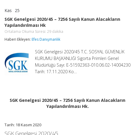
Kas
25
SGK
yorumlar kapalı
Genelgesi
SGK Genelgesi 2020/45 – 7256 Sayılı Kanun Alacakların
2020/45
Yapılandırılması Hk
–
7256
Ortalama Okuma Süresi:
29
dakika
Sayılı
Haberi Ekleyen:
Efes Danışmanlık
Kanun
Alacakların
Yapılandırılması
SGK Genelgesi 2020/45 T.C. SOSYAL GÜVENLİK
Hk
KURUMU BAŞKANLIĞI Sigorta Primleri Genel
Ortalama
Müdürlüğü Sayı: E-51592363-010.06.02-14004230
Okuma
Süresi:
Tarih: 17.11.2020 Ko…
29
dakika
için
SGK Genelgesi 2020/45 – 7256 Sayılı Kanun Alacakların
Yapılandırılması Hk.
Tarih: 18 Kasım 2020
SGK Genelgesi 2020/45