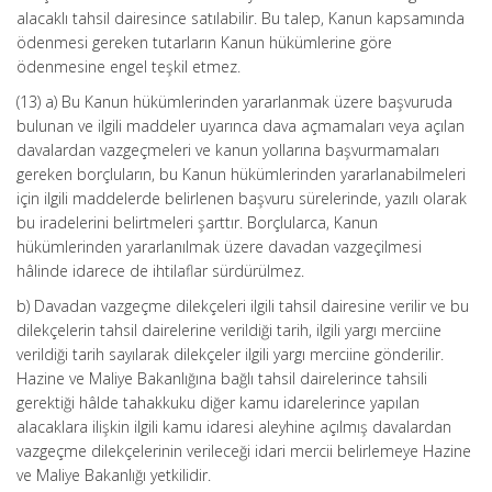
alacaklı tahsil dairesince satılabilir. Bu talep, Kanun kapsamında
ödenmesi gereken tutarların Kanun hükümlerine göre
ödenmesine engel teşkil etmez.
(13) a) Bu Kanun hükümlerinden yararlanmak üzere başvuruda
bulunan ve ilgili maddeler uyarınca dava açmamaları veya açılan
davalardan vazgeçmeleri ve kanun yollarına başvurmamaları
gereken borçluların, bu Kanun hükümlerinden yararlanabilmeleri
için ilgili maddelerde belirlenen başvuru sürelerinde, yazılı olarak
bu iradelerini belirtmeleri şarttır. Borçlularca, Kanun
hükümlerinden yararlanılmak üzere davadan vazgeçilmesi
hâlinde idarece de ihtilaflar sürdürülmez.
b) Davadan vazgeçme dilekçeleri ilgili tahsil dairesine verilir ve bu
dilekçelerin tahsil dairelerine verildiği tarih, ilgili yargı merciine
verildiği tarih sayılarak dilekçeler ilgili yargı merciine gönderilir.
Hazine ve Maliye Bakanlığına bağlı tahsil dairelerince tahsili
gerektiği hâlde tahakkuku diğer kamu idarelerince yapılan
alacaklara ilişkin ilgili kamu idaresi aleyhine açılmış davalardan
vazgeçme dilekçelerinin verileceği idari mercii belirlemeye Hazine
ve Maliye Bakanlığı yetkilidir.