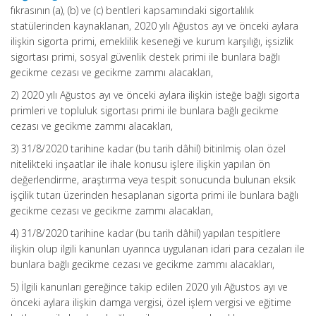
fıkrasının (a), (b) ve (c) bentleri kapsamındaki sigortalılık
statülerinden kaynaklanan, 2020 yılı Ağustos ayı ve önceki aylara
ilişkin sigorta primi, emeklilik keseneği ve kurum karşılığı, işsizlik
sigortası primi, sosyal güvenlik destek primi ile bunlara bağlı
gecikme cezası ve gecikme zammı alacakları,
2) 2020 yılı Ağustos ayı ve önceki aylara ilişkin isteğe bağlı sigorta
primleri ve topluluk sigortası primi ile bunlara bağlı gecikme
cezası ve gecikme zammı alacakları,
3) 31/8/2020 tarihine kadar (bu tarih dâhil) bitirilmiş olan özel
nitelikteki inşaatlar ile ihale konusu işlere ilişkin yapılan ön
değerlendirme, araştırma veya tespit sonucunda bulunan eksik
işçilik tutarı üzerinden hesaplanan sigorta primi ile bunlara bağlı
gecikme cezası ve gecikme zammı alacakları,
4) 31/8/2020 tarihine kadar (bu tarih dâhil) yapılan tespitlere
ilişkin olup ilgili kanunları uyarınca uygulanan idari para cezaları ile
bunlara bağlı gecikme cezası ve gecikme zammı alacakları,
5) İlgili kanunları gereğince takip edilen 2020 yılı Ağustos ayı ve
önceki aylara ilişkin damga vergisi, özel işlem vergisi ve eğitime