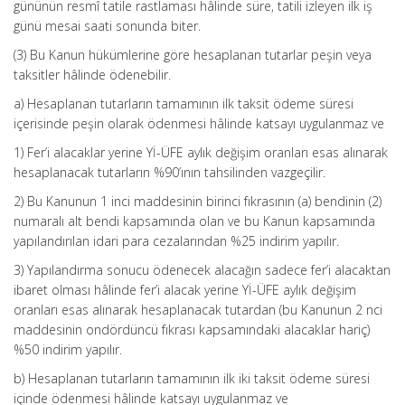
gününün resmî tatile rastlaması hâlinde süre, tatili izleyen ilk iş
günü mesai saati sonunda biter.
(3) Bu Kanun hükümlerine göre hesaplanan tutarlar peşin veya
taksitler hâlinde ödenebilir.
a) Hesaplanan tutarların tamamının ilk taksit ödeme süresi
içerisinde peşin olarak ödenmesi hâlinde katsayı uygulanmaz ve
1) Fer’i alacaklar yerine Yİ-ÜFE aylık değişim oranları esas alınarak
hesaplanacak tutarların %90’ının tahsilinden vazgeçilir.
2) Bu Kanunun 1 inci maddesinin birinci fıkrasının (a) bendinin (2)
numaralı alt bendi kapsamında olan ve bu Kanun kapsamında
yapılandırılan idari para cezalarından %25 indirim yapılır.
3) Yapılandırma sonucu ödenecek alacağın sadece fer’i alacaktan
ibaret olması hâlinde fer’i alacak yerine Yİ-ÜFE aylık değişim
oranları esas alınarak hesaplanacak tutardan (bu Kanunun 2 nci
maddesinin ondördüncü fıkrası kapsamındaki alacaklar hariç)
%50 indirim yapılır.
b) Hesaplanan tutarların tamamının ilk iki taksit ödeme süresi
içinde ödenmesi hâlinde katsayı uygulanmaz ve