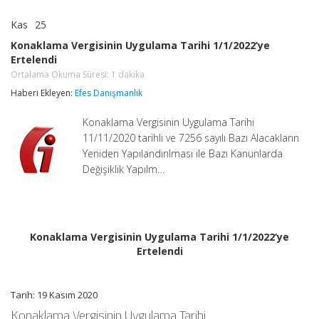
Kas
25
Konaklama
yorumlar kapalı
Vergisinin
Konaklama Vergisinin Uygulama Tarihi 1/1/2022’ye
Uygulama
Ertelendi
Tarihi
1/1/2022’ye
Ortalama Okuma Süresi:
1
dakika
Ertelendi
Haberi Ekleyen:
Efes Danışmanlık
Ortalama
Okuma
Süresi:
Konaklama Vergisinin Uygulama Tarihi
1
dakika
11/11/2020 tarihli ve 7256 sayılı Bazı Alacakların
için
Yeniden Yapılandırılması ile Bazı Kanunlarda
Değişiklik Yapılm…
Konaklama Vergisinin Uygulama Tarihi 1/1/2022’ye
Ertelendi
Tarih: 19 Kasım 2020
Konaklama Vergisinin Uygulama Tarihi