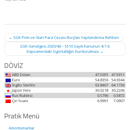
Post
←
SGK Prim ve İdari Para Cezası Borçları Yapılandırma Rehberi
navigation
SGK Genelgesi 2020/46 – 5510 Sayılı Kanunun 4/1-b
Kapsamındaki Sigortalılığın Durdurulması
→
DÖVİZ
ABD Doları
47.5055
47.5911
Euro
54.8356
54.9344
İngiliz Sterlini
63.8407
64.1736
Japon Yeni
30.0218
30.2206
Rus Rublesi
0.5796
0.5872
Çin Yuanı
6.9991
7.0907
Pratik Menü
Amortismanlar