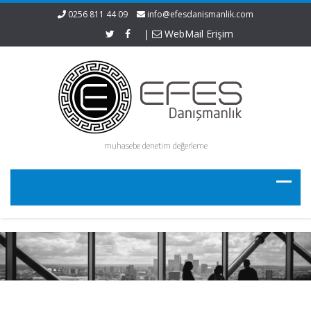
0256 811 44 09
info@efesdanismanlik.com
|
WebMail Erişim
muhasebe denetim değerleme