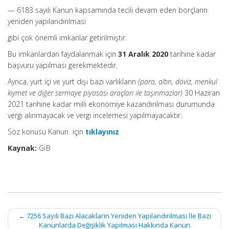
— 6183 sayılı Kanun kapsamında tecili devam eden borçların
yeniden yapılandırılması
gibi çok önemli imkanlar getirilmiştir.
Bu imkanlardan faydalanmak için
31 Aralık 2020
tarihine kadar
başvuru yapılması gerekmektedir.
Ayrıca, yurt içi ve yurt dışı bazı varlıkların
(para, altın, döviz, menkul
kıymet ve diğer sermaye piyasası araçları ile taşınmazlar)
30 Haziran
2021 tarihine kadar milli ekonomiye kazandırılması durumunda
vergi alınmayacak ve vergi incelemesi yapılmayacaktır.
Söz konusu Kanun için
tıklayınız
Kaynak:
GİB
Post
←
7256 Sayılı Bazı Alacakların Yeniden Yapılandırılması İle Bazı
navigation
Kanunlarda Değişiklik Yapılması Hakkında Kanun