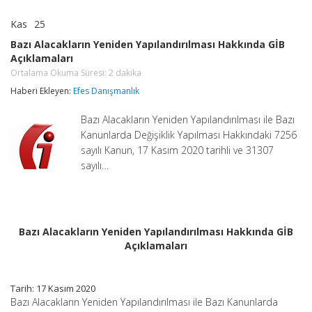
Kas
25
Bazı
yorumlar kapalı
Alacakların
Bazı Alacakların Yeniden Yapılandırılması Hakkında GİB
Yeniden
Açıklamaları
Yapılandırılması
Hakkında
Ortalama Okuma Süresi:
2
dakika
GİB
Haberi Ekleyen:
Efes Danışmanlık
Açıklamaları
Ortalama
Okuma
Bazı Alacakların Yeniden Yapılandırılması ile Bazı
Süresi:
2
Kanunlarda Değişiklik Yapılması Hakkındaki 7256
dakika
sayılı Kanun, 17 Kasım 2020 tarihli ve 31307
için
sayılı…
Bazı Alacakların Yeniden Yapılandırılması Hakkında GİB
Açıklamaları
Tarih: 17 Kasım 2020
Bazı Alacakların Yeniden Yapılandırılması ile Bazı Kanunlarda