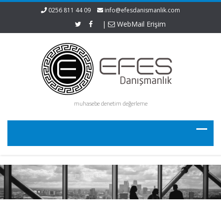
0256 811 44 09
info@efesdanismanlik.com
|
WebMail Erişim
muhasebe denetim değerleme