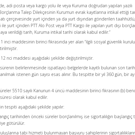
nde, adi posta veya kargo yolu ile veya Kuruma doğrudan yapılan yazılı
Borçlanma Talep Dilekçesinin Kurumun evrak kayıtlarına intikal ettiği ta
uatı çerçevesinde yurt içinden ya da yurt dışından gönderilen taahhütlü,
 ile yurt içinden PTT Alo Post veya PTT Kargo ile yapılan yurt dışı borç
ya verildiği tarih, Kuruma intikal tarihi olarak kabul edilir.”
 inci maddesinin birinci fıkrasında yer alan “ilgili sosyal güvenlik kurul
rilmiştir.
12 nci maddesi aşağıdaki şekilde değiştirilmiştir.
 sürenin belirlenmesinde ispatlayıcı belgelerde kayıtlı bulunan son tari
ılmak istenen gün sayısı esas alınır. Bu tespitte bir yıl 360 gün, bir a
süreler 5510 sayılı Kanunun 4 üncü maddesinin birinci fıkrasının (b) ben
üresi olarak kabul edilir.
nin tespiti aşağıdaki şekilde yapılır:
langıç tarihinden önceki süreler borçlanılmış ise sigortalılığın başlangıç t
iye götürülür.
ruluşlarına tabi hizmeti bulunmayan başvuru sahiplerinin sigortalılıkları