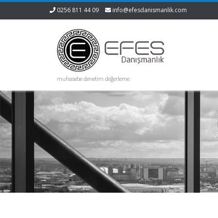
0256 811 44 09
info@efesdanismanlik.com
muhasebe denetim değerleme