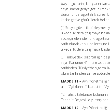
başlangıç tarihi, borçlarını tam
sayısı kadar geriye götürülmek s
durumunda sigortalılık süresi b
kadar geriye götürülerek belirlen
(4) Sosyal güvenlik sözleşmesi y
ülkede ilk defa çalışmaya başladı
sözleşmelerinde Türk sigortasına
tarih olarak kabul edileceğine i
ülkede ilk defa çalışmaya başladık
(5) Türkiye’deki sigortalılığın 
sayılı Kanunun 41 inci maddesin
tarihinden, Türkiye’de sigortalı
ölüm tarihinden geriye götürülen s
MADDE 11 –
Aynı Yönetmeliğin
alan “Aylıklarının” ibaresi ise “Ayl
“(2) Tahsis talebinde bulunanl
Taahhüt Belgesi ile yurtdışında i
MADDE 12 –
Aynı Yönetmeliğin 