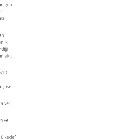
lan gün
sı
ısı
lan
enlik
rdiği
ın akit
5510
üş ise
da yer
an ve
r ülkede”