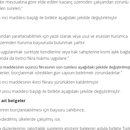
li ülke mevzuatına göre elde edilen kazanç üzerinden çalışandan zorunlu 
len süreleri,”
inci maddesi başlığı ile birlikte aşağıdaki şekilde değiştirilmiştir.
ından yararlanabilmek için yazılı olarak veya usul ve esasları Kurumca
 üzerinden Kuruma başvuruda bulunmak şarttır.
i uygulanmak suretiyle kendilerine veya hak sahiplerine kısmi aylık bağ
nda da birinci fıkra hükmü uygulanır.”
cı maddesinin üçüncü fıkrasının son cümlesi aşağıdaki şekilde değiştirilmişt
ler, borçlanmak istedikleri gün sayısını belirtmek zorundadırlar.”
inci maddesinin ikinci fıkrası yürürlükten kaldırılmıştır.
uncu maddesi başlığı ile birlikte aşağıdaki şekilde değiştirilmiştir.
ait belgeler
elerinin borçlanılabilmesi için başvuru sahibince;
dedilmiş ülkelerde çalışılmış ise;
a düzenlenmiş sigortalılık sürelerini gösterir belgenin aslıyla birlikte Tür