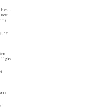
rih esas
 iadeli
lanma
uşuna”
hten
y 30 gün
di
arihi,
nın