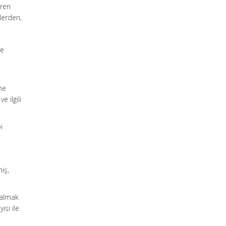
eren
lerden,
ye
me
 ilgili
i
miş,
kalmak
ısı ile