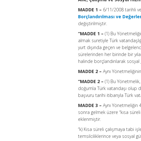
MADDE 1 –
6/11/2008 tarihli 
Borçlandırılması ve Değerle
değiştirilmiştir.
“MADDE 1 –
(1) Bu Yönetmeliğ
almak suretiyle Türk vatandaşlı
yurt dışında geçen ve belgelendir
sürelerinden her birinde bir yıl
halinde borçlandırılarak sosyal
MADDE 2 –
Aynı Yönetmeliğinin
“MADDE 2 –
(1) Bu Yönetmelik,
doğumla Türk vatandaşı olup da 
başvuru tarihi itibarıyla Türk v
MADDE 3 –
Aynı Yönetmeliğin 4
sonra gelmek üzere “kısa süreli 
eklenmiştir.
“k) Kısa süreli çalışmaya tabi iş
temsilciliklerince veya sosyal