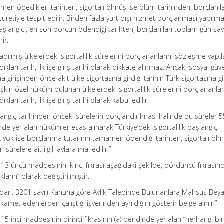
amen ödedikleri tarihten, sigortalı ölmüş ise ölüm tarihinden, borçlanı
uretiyle tespit edilir. Birden fazla yurt dışı hizmet borçlanması yapılma
aşlangıcı, en son borcun ödendiği tarihten, borçlanılan toplam gün say
ir.
apılmış ülkelerdeki sigortalılık sürelerini borçlananların, sözleşme yapı
kları tarih, ilk işe giriş tarihi olarak dikkate alınmaz. Ancak, sosyal güv
 girişinden önce akit ülke sigortasına girdiği tarihin Türk sigortasına gi
lişkin özel hüküm bulunan ülkelerdeki sigortalılık sürelerini borçlananlar
ları tarih, ilk işe giriş tarihi olarak kabul edilir.
başlangıç tarihinden önceki sürelerin borçlandırılması halinde bu süreler 
de yer alan hükümler esas alınarak Türkiye’deki sigortalılık başlangıç
lık yok ise borçlanma tutarının tamamen ödendiği tarihten, sigortalı ölm
ürelere ait ilgili aylara mal edilir.”
 13 üncü maddesinin ikinci fıkrası aşağıdaki şekilde, dördüncü fıkrasın
ıkların” olarak değiştirilmiştir.
ardan; 3201 sayılı Kanuna göre Aylık Talebinde Bulunanlara Mahsus Bey
kamet edenlerden çalıştığı işyerinden ayrıldığını gösterir belge alınır.”
15 inci maddesinin birinci fıkrasının (a) bendinde yer alan “herhangi bi