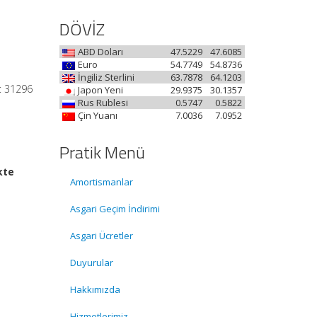
DÖVİZ
ABD Doları
47.5229
47.6085
Euro
54.7749
54.8736
İngiliz Sterlini
63.7878
64.1203
ı: 31296
Japon Yeni
29.9375
30.1357
Rus Rublesi
0.5747
0.5822
Çin Yuanı
7.0036
7.0952
Pratik Menü
kte
Amortismanlar
Asgari Geçim İndirimi
Asgari Ücretler
Duyurular
Hakkımızda
Hizmetlerimiz