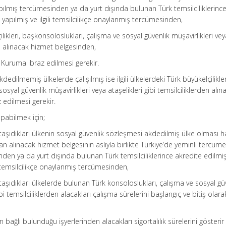
ılmış tercümesinden ya da yurt dışında bulunan Türk temsilciliklerinc
yapılmış ve ilgili temsilcilikçe onaylanmış tercümesinden,
lçilikleri, başkonsoloslukları, çalışma ve sosyal güvenlik müşavirlikleri ve
den alınacak hizmet belgesinden,
Kuruma ibraz edilmesi gerekir.
edilmemiş ülkelerde çalışılmış ise ilgili ülkelerdeki Türk büyükelçilikler
syal güvenlik müşavirlikleri veya ataşelikleri gibi temsilciliklerden alın
 edilmesi gerekir.
pabilmek için;
ı taşıdıkları ülkenin sosyal güvenlik sözleşmesi akdedilmiş ülke olması h
n alınacak hizmet belgesinin aslıyla birlikte Türkiye’de yeminli tercüm
den ya da yurt dışında bulunan Türk temsilciliklerince akredite edilmi
i temsilcilikçe onaylanmış tercümesinden,
ı taşıdıkları ülkelerde bulunan Türk konsoloslukları, çalışma ve sosyal gü
ibi temsilciliklerden alacakları çalışma sürelerini başlangıç ve bitiş olara
n bağlı bulunduğu işyerlerinden alacakları sigortalılık sürelerini gösterir