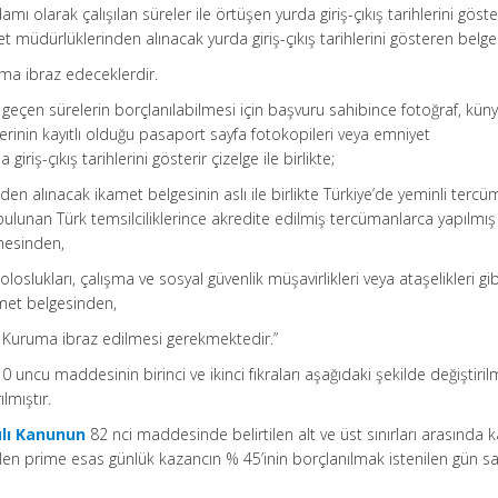
damı olarak çalışılan süreler ile örtüşen yurda giriş-çıkış tarihlerini göst
t müdürlüklerinden alınacak yurda giriş-çıkış tarihlerini gösteren belge
ma ibraz edeceklerdir.
k geçen sürelerin borçlanılabilmesi için başvuru sahibince fotoğraf, kün
rihlerinin kayıtlı olduğu pasaport sayfa fotokopileri veya emniyet
riş-çıkış tarihlerini gösterir çizelge ile birlikte;
den alınacak ikamet belgesinin aslı ile birlikte Türkiye’de yeminli tercü
ulunan Türk temsilciliklerince akredite edilmiş tercümanlarca yapılmış ve
mesinden,
oloslukları, çalışma ve sosyal güvenlik müşavirlikleri veya ataşelikleri gib
amet belgesinden,
Kuruma ibraz edilmesi gerekmektedir.”
0 uncu maddesinin birinci ve ikinci fıkraları aşağıdaki şekilde değiştiril
lmıştır.
ılı Kanunun
82 nci maddesinde belirtilen alt ve üst sınırları arasında 
len prime esas günlük kazancın % 45’inin borçlanılmak istenilen gün say