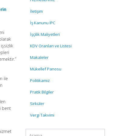
rin
İletişim
İş Kanunu IPC
zni
İşçilik Maliyetleri
olarak
işsizlik
KDV Oranları ve Listesi
pleri
Makaleler
emektir.”
Mükellef Panosu
ı ile
Politikamız
ın
Pratik Bilgiler
den
Sirküler
i bent
Vergi Takvimi
hizmet