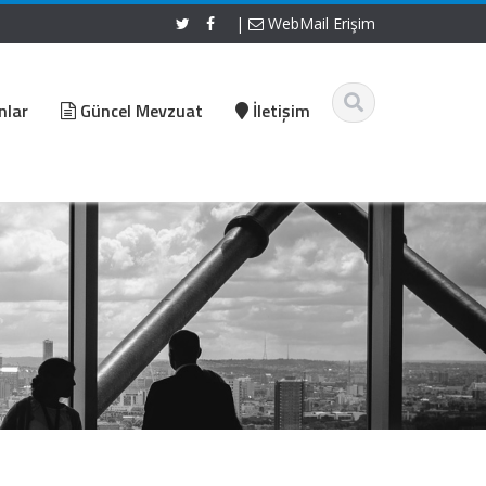
|
WebMail Erişim
nlar
Güncel Mevzuat
İletişim