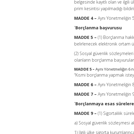
belgesinde kayıtlı olan ve ilgi
prim kesintisi yapılmadığı bildiri
MADDE 4 –
Aynı Yönetmeliğin 5 
“
Borçlanma başvurusu
MADDE 5 –
(1) Borçlanma hakk
belirlenecek elektronik ortam
(2) Sosyal güvenlik sözleşmeler
olanların borçlanma başvuruları
MADDE 5 –
Aynı Yönetmeliğin 6 n
“Kısmi borçlanma yapmak isteyen
MADDE 6 –
Aynı Yönetmeliğin 8 
MADDE 7 –
Aynı Yönetmeliğin 9 
“
Borçlanmaya esas sürelere 
MADDE 9 –
(1) Sigortalılık sür
a) Sosyal güvenlik sözleşmesi ak
1) İlgili ülke sigorta kurumlarınc