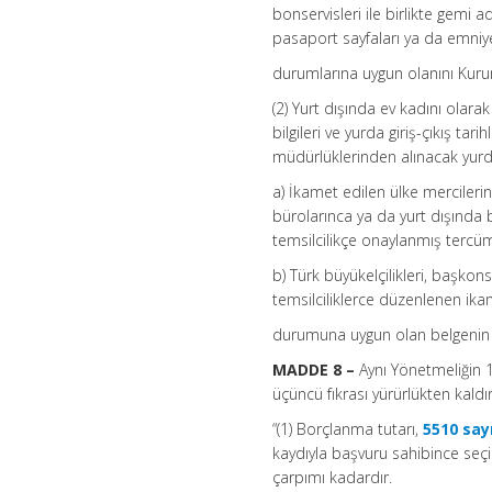
bonservisleri ile birlikte gemi a
pasaport sayfaları ya da emniye
durumlarına uygun olanını Kuru
(2) Yurt dışında ev kadını olara
bilgileri ve yurda giriş-çıkış ta
müdürlüklerinden alınacak yurda gi
a) İkamet edilen ülke mercilerin
bürolarınca ya da yurt dışında b
temsilcilikçe onaylanmış tercü
b) Türk büyükelçilikleri, başkons
temsilciliklerce düzenlenen ik
durumuna uygun olan belgenin 
MADDE 8 –
Aynı Yönetmeliğin 1
üçüncü fıkrası yürürlükten kaldırı
“(1) Borçlanma tutarı,
5510 say
kaydıyla başvuru sahibince seçi
çarpımı kadardır.