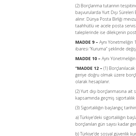
(2) Borçlanma tutarının tespiti
başvurularda Yurt Dışı Süreleri 
alınır. Dünya Posta Birliği mevz
taahhütlü ve acele posta servisi
taleplerinde ise dilekçenin posta
MADDE 9 –
Aynı Yönetmeliğin 11
ibaresi “Kuruma” şeklinde değişti
MADDE 10 –
Aynı Yönetmeliğin 
“MADDE 12 –
(1) Borçlanılacak
geriye doğru olmak üzere borçlan
olarak hesaplanır.
(2) Yurt dışı borçlanmasına ait 
kapsamında geçmiş sigortalılık s
(3) Sigortalılığın başlangıç tarihi
a) Türkiye’deki sigortalılığın baş
borçlanılan gün sayısı kadar ger
b) Türkiye’de sosyal güvenlik ku