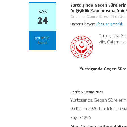
Yurtdışında Geçen Sürelerin
KAS
Değişiklik Yapılmasına Dair
Ortalama Okuma Süresi:
13
dakika
24
Haberi Ekleyen:
Efes Danışmanlık
Yurtdışında Geç
Yurtdışında
yorumlar
Aile, Çalışma 
Geçen
kapalı
Sürelerin
Borçlandırılması
ve
Değerlendirilmesine
İlişkin
Yurtdışında Geçen Sürel
Yönetmelikte
Değişiklik
Yapılmasına
Dair
Yönetmelik
Tarih: 6 Kasım 2020
Ortalama
Yurtdışında Geçen Sürelerin
Okuma
Süresi:
13
06 Kasım 2020 Tarihli Resmi G
dakika
için
Sayı: 31296
Aile, Çalışma ve Sosyal Hiz