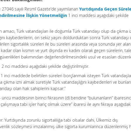
ve 27046 sayılı Resmî Gazete’de yayımlanan
Yurtdışında Geçen Sürele
ndirilmesine İlişkin Yönetmeliğin
1 inci maddesi aşağıdaki şekilde
in amacı, Türk vatandaşları ile doğumla Türk vatandaşı olup da çıkma i
ğını kaybedenlerin, on sekiz yaşını doldurduktan sonra Türk vatandaşı 
ilen sigortalılık süreleri ile bu süreleri arasında veya sonunda yer alan 
a kadar olan kısmın ve yurt dışında ev kadını olarak geçen sürelerin, tale
 güvenlikleri bakımından değerlendirilmesindeki usul ve esasları düzenl
 2 nci maddesi aşağıdaki şekilde değiştirilmiştir.
 1 inci maddede belirtilen süreleri borçlanmak isteyen Türk vatandaşlar
çıkma izni almak suretiyle Türk vatandaşlığını kaybedenleri ve bunlar
atandaşı olan hak sahiplerini kapsar.”
 üncü maddesinin birinci fıkrasının (d) bendine “bulunanların” ibaresin
çalışmaya tabi işler hariç olmak üzere” ibaresi ile aynı fıkraya aşağıdak
ler: Yurtdışında zorunlu sigortalılığa tabi olsalar dahi, Ülkemiz dış
 güvenlik sözleşmesi imzalanmış ülke sigorta kurumlarınca düzenlenmiş 