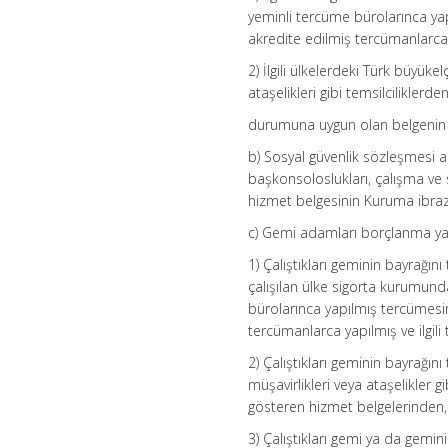
yeminli tercüme bürolarınca yap
akredite edilmiş tercümanlarca 
2) İlgili ülkelerdeki Türk büyüke
ataşelikleri gibi temsilcilikler
durumuna uygun olan belgenin 
b) Sosyal güvenlik sözleşmesi akd
başkonsoloslukları, çalışma ve so
hizmet belgesinin Kuruma ibraz
c) Gemi adamları borçlanma ya
1) Çalıştıkları geminin bayrağın
çalışılan ülke sigorta kurumunda
bürolarınca yapılmış tercümesin
tercümanlarca yapılmış ve ilgil
2) Çalıştıkları geminin bayrağın
müşavirlikleri veya ataşelikler g
gösteren hizmet belgelerinden,
3) Çalıştıkları gemi ya da gemini