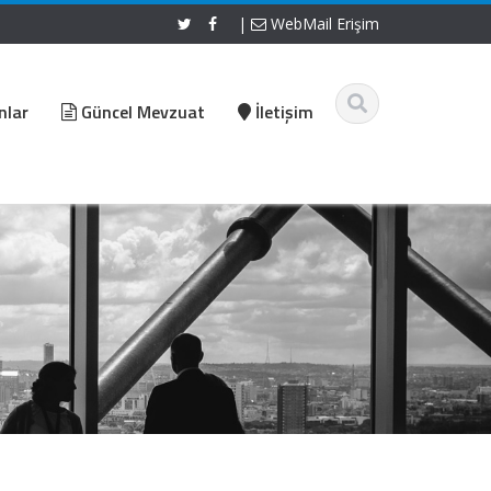
|
WebMail Erişim
nlar
Güncel Mevzuat
İletişim