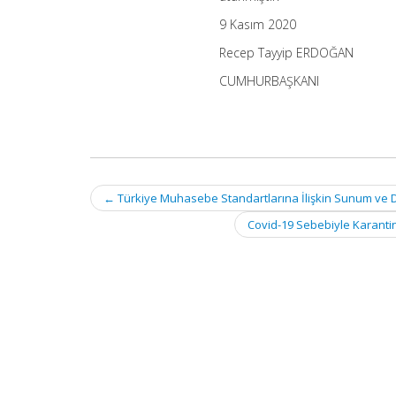
9 Kasım 2020
Recep Tayyip ERDOĞAN
CUMHURBAŞKANI
Post
←
Türkiye Muhasebe Standartlarına İlişkin Sunum ve Di
navigation
Covid-19 Sebebiyle Karanti