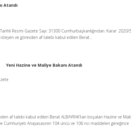
nı Atandı
Tarihli Resmi Gazete Sayı: 31300 Cumhurbaşkanlığından: Karar: 2020/
 isteyen ve görevden af talebi kabul edilen Berat…
Yeni Hazine ve Maliye Bakanı Atandı
azete
evden af talebi kabul edilen Berat ALBAYRAK’tan boşalan Hazine ve Mal
ye Cumhuriyeti Anayasasının 104 üncü ve 106 ncı maddeleri gereğince