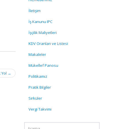
İletişim
İş Kanunu IPC
İşçilik Maliyetleri
KDV Oranları ve Listesi
Makaleler
Mükellef Panosu
 Yol
→
Politikamız
Pratik Bilgiler
Sirküler
Vergi Takvimi