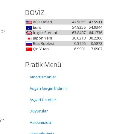
DÖVİZ
ABD Doları
47.5055
47.5911
Euro
54.8356
54.9344
507
İngiliz Sterlini
63.8407
64.1736
Japon Yeni
30.0218
30.2206
Rus Rublesi
0.5796
0.5872
Çin Yuanı
6.9991
7.0907
Pratik Menü
Amortismanlar
Asgari Geçim İndirimi
Asgari Ücretler
Duyurular
iye
Hakkımızda
Hizmetlerimiz