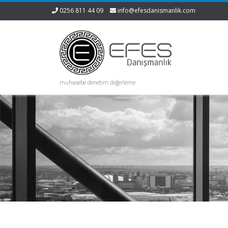
0256 811 44 09
info@efesdanismanlik.com
muhasebe denetim değerleme