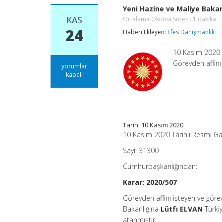
Yeni Hazine ve Maliye Baka
KAS
Ortalama Okuma Süresi:
1
dakika
24
Haberi Ekleyen:
Efes Danışmanlık
10 Kasım 2020 
Görevden affını
Yeni
yorumlar
Hazine
kapalı
ve
Maliye
Bakanı
Atandı
Ortalama
Okuma
Tarih: 10 Kasım 2020
Süresi:
10 Kasım 2020 Tarihli Resmi G
1
dakika
Sayı: 31300
için
Cumhurbaşkanlığından:
Karar: 2020/507
Görevden affını isteyen ve gör
Bakanlığına
Lütfı ELVAN
Türki
atanmıştır.