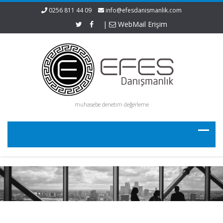
0256 811 44 09
info@efesdanismanlik.com
|
WebMail Erişim
muhasebe denetim değerleme