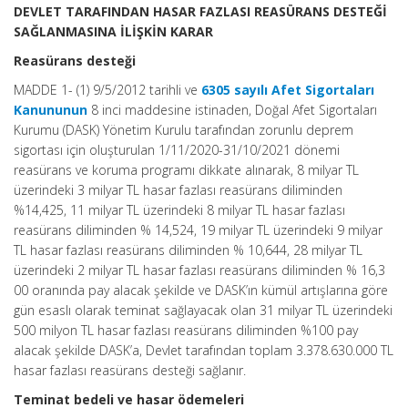
DEVLET TARAFINDAN HASAR FAZLASI REASÜRANS DESTEĞİ
SAĞLANMASINA İLİŞKİN KARAR
Reasürans desteği
MADDE 1- (1) 9/5/2012 tarihli ve
6305 sayılı Afet Sigortaları
Kanununun
8 inci maddesine istinaden, Doğal Afet Sigortaları
Kurumu (DASK) Yönetim Kurulu tarafından zorunlu deprem
sigortası için oluşturulan 1/11/2020-31/10/2021 dönemi
reasürans ve koruma programı dikkate alınarak, 8 milyar TL
üzerindeki 3 milyar TL hasar fazlası reasürans diliminden
%14,425, 11 milyar TL üzerindeki 8 milyar TL hasar fazlası
reasürans diliminden % 14,524, 19 milyar TL üzerindeki 9 milyar
TL hasar fazlası reasürans diliminden % 10,644, 28 milyar TL
üzerindeki 2 milyar TL hasar fazlası reasürans diliminden % 16,3
00 oranında pay alacak şekilde ve DASK’ın kümül artışlarına göre
gün esaslı olarak teminat sağlayacak olan 31 milyar TL üzerindeki
500 milyon TL hasar fazlası reasürans diliminden %100 pay
alacak şekilde DASK’a, Devlet tarafından toplam 3.378.630.000 TL
hasar fazlası reasürans desteği sağlanır.
Teminat bedeli ve hasar ödemeleri