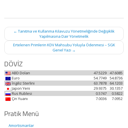
Post
←
Tanıtma ve Kullanma Kılavuzu Yönetmeliğinde Değişiklik
navigation
Yapılmasına Dair Yönetmelik
Ertelenen Primlerin KDV Mahsubu Yoluyla Ödenmesi – SGK
Genel Yazı
→
DÖVİZ
ABD Doları
47.5229
47.6085
Euro
54.7749
54.8736
İngiliz Sterlini
63.7878
64.1203
Japon Yeni
29.9375
30.1357
Rus Rublesi
0.5747
0.5822
Çin Yuanı
7.0036
7.0952
Pratik Menü
Amortismanlar