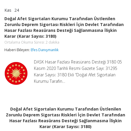
Kas
24
Doğal
yorumlar kapalı
Afet
Doğal Afet Sigortaları Kurumu Tarafından Üstlenilen
Sigortaları
Zorunlu Deprem Sigortası Riskleri İçin Devlet Tarafından
Kurumu
Hasar Fazlası Reasürans Desteği Sağlanmasına İlişkin
Tarafından
Üstlenilen
Karar (Karar Sayısı: 3180)
Zorunlu
Ortalama Okuma Süresi:
2
dakika
Deprem
Haberi Ekleyen:
Sigortası
Efes Danışmanlık
Riskleri
İçin
DASK Hasar Fazlası Reasürans Desteği 3180 05
Devlet
Kasım 2020 Tarihli Resmi Gazete Sayı: 31295
Tarafından
Karar Sayısı: 3180 Ekli “Doğal Afet Sigortalan
Hasar
Fazlası
Kurumu Tarafın…
Reasürans
Desteği
Sağlanmasına
İlişkin
Karar
Doğal Afet Sigortaları Kurumu Tarafından Üstlenilen
(Karar
Zorunlu Deprem Sigortası Riskleri İçin Devlet Tarafından
Sayısı:
3180)
Hasar Fazlası Reasürans Desteği Sağlanmasına İlişkin
Ortalama
Karar (Karar Sayısı: 3180)
Okuma