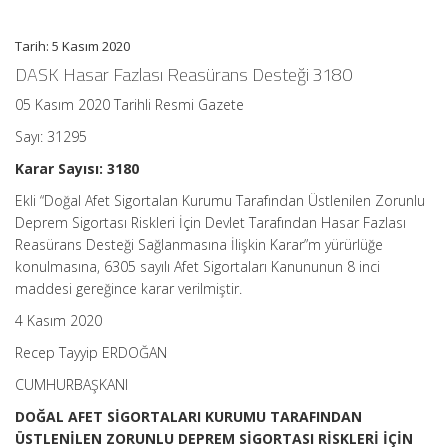
Süresi:
2
dakika
Tarih: 5 Kasım 2020
için
DASK Hasar Fazlası Reasürans Desteği 3180
05 Kasım 2020 Tarihli Resmi Gazete
Sayı: 31295
Karar Sayısı: 3180
Ekli “Doğal Afet Sigortalan Kurumu Tarafından Üstlenilen Zorunlu
Deprem Sigortası Riskleri İçin Devlet Tarafından Hasar Fazlası
Reasürans Desteği Sağlanmasına İlişkin Karar”m yürürlüğe
konulmasına, 6305 sayılı Afet Sigortaları Kanununun 8 inci
maddesi gereğince karar verilmiştir.
4 Kasım 2020
Recep Tayyip ERDOĞAN
CUMHURBAŞKANI
DOĞAL AFET SİGORTALARI KURUMU TARAFINDAN
ÜSTLENİLEN ZORUNLU DEPREM SİGORTASI RİSKLERİ İÇİN