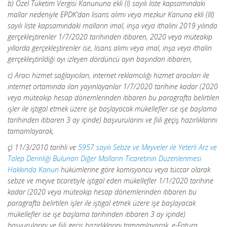
b) Özel Tüketim Vergisi Kanununa ekli (I) sayılı liste kapsamındaki
mallar nedeniyle EPDK’dan lisans alımı veya mezkur Kanuna ekli (III)
sayılı liste kapsamındaki malların imal, inşa veya ithalini 2019 yılında
gerçekleştirenler 1/7/2020 tarihinden itibaren, 2020 veya müteakip
yıllarda gerçekleştirenler ise, lisans alımı veya imal, inşa veya ithalin
gerçekleştirildiği ayı izleyen dördüncü ayın başından itibaren,
c) Aracı hizmet sağlayıcıları, internet reklamcılığı hizmet aracıları ile
internet ortamında ilan yayınlayanlar 1/7/2020 tarihine kadar (2020
veya müteakip hesap dönemlerinden itibaren bu paragrafta belirtilen
işler ile iştigal etmek üzere işe başlayacak mükellefler ise işe başlama
tarihinden itibaren 3 ay içinde) başvurularını ve fiili geçiş hazırlıklarını
tamamlayarak,
ç) 11/3/2010 tarihli ve
5957 sayılı Sebze ve Meyveler ile Yeterli Arz ve
Talep Derinliği Bulunan Diğer Malların Ticaretinin Düzenlenmesi
Hakkında Kanun
hükümlerine göre komisyoncu veya tüccar olarak
sebze ve meyve ticaretiyle iştigal eden mükellefler 1/1/2020 tarihine
kadar (2020 veya müteakip hesap dönemlerinden itibaren bu
paragrafta belirtilen işler ile iştigal etmek üzere işe başlayacak
mükellefler ise işe başlama tarihinden itibaren 3 ay içinde)
başvurularını ve fiili geçiş hazırlıklarını tamamlayarak, e-Fatura