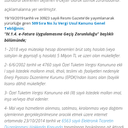
standardı belirlenen defterleri e-Defter olarak tutmak zorundadırlar.”
açıklamalarına yer verilmiştir.
19/10/2019 tarihli ve 30923 sayılı Resmi Gazete’de yayımlanarak
yürürlüğe giren
509 Sıra No.lu Vergi Usul Kanunu Genel
Tebliğinin
;
“IV.1.4. e-Fatura Uygulamasına Geçiş Zorunluluğu” başlıklı
bölümünde;
1- 2018 veya müteakip hesap dönemleri brüt satış hasılatı (veya
satışları ile gayrisafi iş hasılatı) 5 Milyon TL ve üzeri olan mükellefler.
2- 6/6/2002 tarihli ve 4760 sayılı Özel Tüketim Vergisi Kanununa ekli
I sayılı listedeki malların imali, ithali, teslimi vb. faaliyetleri nedeniyle
Enerji Piyasası Düzenleme Kurumu (EPDK)’ndan lisans alan (bayilik
lisansı dâhil) mükellefler.
3- Özel Tüketim Vergisi Kanununa ekli (III) sayılı listedeki malları imal,
inşa ve/veya ithal edenler.
4- Mal veya hizmetlerin alınması, satılması, kiralanması veya dağıtımı
işlemlerinin gerçekleştirilmesine aracılık etmek üzere internet
ortamında 23/10/2014 tarihli ve
6563 sayılı Elektronik Ticaretin
Düzenlenmesi Hakkında Kanunda
tanımlanan başkalarına ait iktisadi