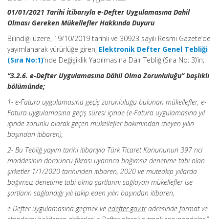
01/01/2021 Tarihi İtibarıyla e-Defter Uygulamasına Dahil
Olması Gereken Mükellefler Hakkında Duyuru
Bilindiği üzere, 19/10/2019 tarihli ve 30923 sayılı Resmi Gazete’de
yayımlanarak yürürlüğe giren,
Elektronik Defter Genel Tebliği
(Sıra No:1)
‘nde Değişiklik Yapılmasına Dair Tebliğ (Sıra No: 3)’in;
“3.2.6. e-Defter Uygulamasına Dâhil Olma Zorunluluğu” başlıklı
bölümünde;
1- e-Fatura uygulamasına geçiş zorunluluğu bulunan mükellefler, e-
Fatura uygulamasına geçiş süresi içinde (e-Fatura uygulamasına yıl
içinde zorunlu olarak geçen mükellefler bakımından izleyen yılın
başından itibaren),
2- Bu Tebliğ yayım tarihi itibarıyla Türk Ticaret Kanununun 397 nci
maddesinin dördüncü fıkrası uyarınca bağımsız denetime tabi olan
şirketler 1/1/2020 tarihinden itibaren, 2020 ve müteakip yıllarda
bağımsız denetime tabi olma şartlarını sağlayan mükellefler ise
şartların sağlandığı yılı takip eden yılın başından itibaren,
e-Defter uygulamasına geçmek ve
edefter.gov.tr
adresinde format ve