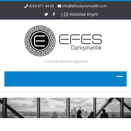
0256 811 44 09
info@efesdanismanlik.com
|
WebMail Erişim
muhasebe denetim değerleme