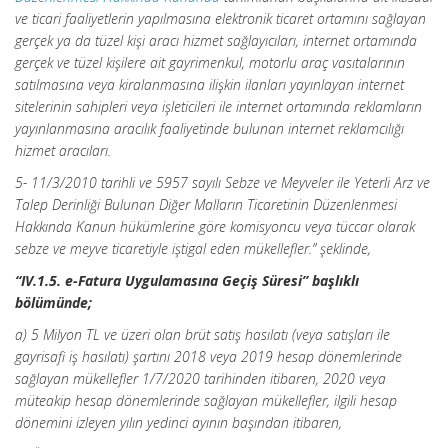
ve ticari faaliyetlerin yapılmasına elektronik ticaret ortamını sağlayan
gerçek ya da tüzel kişi aracı hizmet sağlayıcıları, internet ortamında
gerçek ve tüzel kişilere ait gayrimenkul, motorlu araç vasıtalarının
satılmasına veya kiralanmasına ilişkin ilanları yayınlayan internet
sitelerinin sahipleri veya işleticileri ile internet ortamında reklamların
yayınlanmasına aracılık faaliyetinde bulunan internet reklamcılığı
hizmet aracıları.
5- 11/3/2010 tarihli ve 5957 sayılı Sebze ve Meyveler ile Yeterli Arz ve
Talep Derinliği Bulunan Diğer Malların Ticaretinin Düzenlenmesi
Hakkında Kanun hükümlerine göre komisyoncu veya tüccar olarak
sebze ve meyve ticaretiyle iştigal eden mükellefler.” şeklinde,
“IV.1.5. e-Fatura Uygulamasına Geçiş Süresi” başlıklı
bölümünde;
a) 5 Milyon TL ve üzeri olan brüt satış hasılatı (veya satışları ile
gayrisafi iş hasılatı) şartını 2018 veya 2019 hesap dönemlerinde
sağlayan mükellefler 1/7/2020 tarihinden itibaren, 2020 veya
müteakip hesap dönemlerinde sağlayan mükellefler, ilgili hesap
dönemini izleyen yılın yedinci ayının başından itibaren,