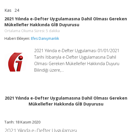
Kas
24
2021
yorumlar kapalı
Yılında
2021 Yılında e-Defter Uygulamasına Dahil Olması Gereken
e-
Mükellefler Hakkında GİB Duyurusu
Defter
Uygulamasına
Ortalama Okuma Süresi:
5
dakika
Dahil
Haberi Ekleyen:
Efes Danışmanlık
Olması
Gereken
Mükellefler
2021 Yılında e-Defter Uygulaması 01/01/2021
Hakkında
Tarihi İtibarıyla e-Defter Uygulamasına Dahil
GİB
Olması Gereken Mükellefler Hakkında Duyuru
Duyurusu
Bilindiği üzere,…
Ortalama
Okuma
Süresi:
5
dakika
için
2021 Yılında e-Defter Uygulamasına Dahil Olması Gereken
Mükellefler Hakkında GİB Duyurusu
Tarih: 18 Kasım 2020
2021 Yılında e-Defter Uygulaması