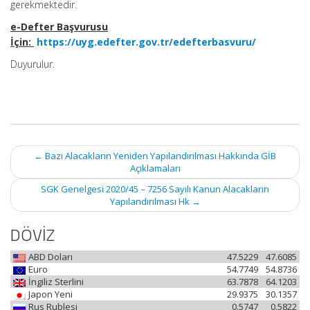
gerekmektedir.
e-Defter Başvurusu
İçin:
https://uyg.edefter.gov.tr/edefterbasvuru/
Duyurulur.
Post
←
Bazı Alacakların Yeniden Yapılandırılması Hakkında GİB
navigation
Açıklamaları
SGK Genelgesi 2020/45 – 7256 Sayılı Kanun Alacakların
Yapılandırılması Hk
→
DÖVİZ
ABD Doları
47.5229
47.6085
Euro
54.7749
54.8736
İngiliz Sterlini
63.7878
64.1203
Japon Yeni
29.9375
30.1357
Rus Rublesi
0.5747
0.5822