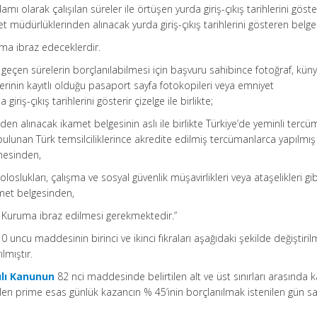
damı olarak çalışılan süreler ile örtüşen yurda giriş-çıkış tarihlerini göst
t müdürlüklerinden alınacak yurda giriş-çıkış tarihlerini gösteren belge
ma ibraz edeceklerdir.
k geçen sürelerin borçlanılabilmesi için başvuru sahibince fotoğraf, kün
rihlerinin kayıtlı olduğu pasaport sayfa fotokopileri veya emniyet
riş-çıkış tarihlerini gösterir çizelge ile birlikte;
den alınacak ikamet belgesinin aslı ile birlikte Türkiye’de yeminli tercü
ulunan Türk temsilciliklerince akredite edilmiş tercümanlarca yapılmış ve
mesinden,
oloslukları, çalışma ve sosyal güvenlik müşavirlikleri veya ataşelikleri gib
amet belgesinden,
Kuruma ibraz edilmesi gerekmektedir.”
0 uncu maddesinin birinci ve ikinci fıkraları aşağıdaki şekilde değiştiril
lmıştır.
ılı Kanunun
82 nci maddesinde belirtilen alt ve üst sınırları arasında 
len prime esas günlük kazancın % 45’inin borçlanılmak istenilen gün say