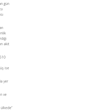
lan gün
sı
ısı
lan
enlik
rdiği
ın akit
5510
üş ise
da yer
an ve
r ülkede”