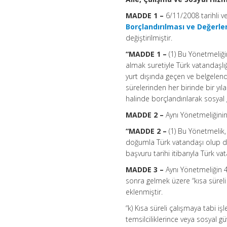
MADDE 1 –
6/11/2008 tarihli 
Borçlandırılması ve Değerle
değiştirilmiştir.
“MADDE 1 –
(1) Bu Yönetmeliğ
almak suretiyle Türk vatandaşlı
yurt dışında geçen ve belgelendir
sürelerinden her birinde bir yıl
halinde borçlandırılarak sosyal
MADDE 2 –
Aynı Yönetmeliğinin
“MADDE 2 –
(1) Bu Yönetmelik,
doğumla Türk vatandaşı olup da 
başvuru tarihi itibarıyla Türk v
MADDE 3 –
Aynı Yönetmeliğin 4
sonra gelmek üzere “kısa süreli 
eklenmiştir.
“k) Kısa süreli çalışmaya tabi iş
temsilciliklerince veya sosyal