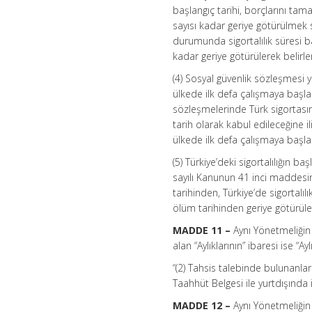
başlangıç tarihi, borçlarını tam
sayısı kadar geriye götürülmek s
durumunda sigortalılık süresi b
kadar geriye götürülerek belirlen
(4) Sosyal güvenlik sözleşmesi y
ülkede ilk defa çalışmaya başladı
sözleşmelerinde Türk sigortasına
tarih olarak kabul edileceğine i
ülkede ilk defa çalışmaya başladık
(5) Türkiye’deki sigortalılığın 
sayılı Kanunun 41 inci maddesin
tarihinden, Türkiye’de sigortalı
ölüm tarihinden geriye götürülen s
MADDE 11 –
Aynı Yönetmeliğin
alan “Aylıklarının” ibaresi ise “Ayl
“(2) Tahsis talebinde bulunanl
Taahhüt Belgesi ile yurtdışında i
MADDE 12 –
Aynı Yönetmeliğin 