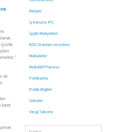
rin
İletişim
İş Kanunu IPC
zni
İşçilik Maliyetleri
olarak
işsizlik
KDV Oranları ve Listesi
pleri
Makaleler
emektir.”
Mükellef Panosu
ı ile
Politikamız
ın
Pratik Bilgiler
den
Sirküler
i bent
Vergi Takvimi
hizmet