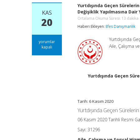
Yurtdışında Geçen Sürelerin
KAS
Değişiklik Yapılmasına Dair
Ortalama Okuma Süresi:
13
dakika
20
Haberi Ekleyen:
Efes Danışmanlık
Yurtdışında Geç
Yurtdışında
yorumlar
Aile, Çalışma 
Geçen
kapalı
Sürelerin
Borçlandırılması
ve
Değerlendirilmesine
İlişkin
Yurtdışında Geçen Sürel
Yönetmelikte
Değişiklik
Yapılmasına
Dair
Yönetmelik
Tarih: 6 Kasım 2020
Ortalama
Yurtdışında Geçen Sürelerin
Okuma
Süresi:
13
06 Kasım 2020 Tarihli Resmi G
dakika
için
Sayı: 31296
Aile, Çalışma ve Sosyal Hiz