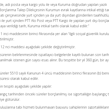
nde, adi posta veya kargo yolu ile veya Kuruma doğrudan yapılan yazılı
Borçlanma Talep Dilekçesinin Kurumun evrak kayıtlarına intikal ettiği ta
uatı çerçevesinde yurt içinden ya da yurt dışından gönderilen taahhütlü,
 ile yurt içinden PTT Alo Post veya PTT Kargo ile yapılan yurt dışı borç
ya verildiği tarih, Kuruma intikal tarihi olarak kabul edilir.”
 inci maddesinin birinci fıkrasında yer alan “ilgili sosyal güvenlik kurul
rilmiştir.
12 nci maddesi aşağıdaki şekilde değiştirilmiştir.
 sürenin belirlenmesinde ispatlayıcı belgelerde kayıtlı bulunan son tari
ılmak istenen gün sayısı esas alınır. Bu tespitte bir yıl 360 gün, bir a
süreler 5510 sayılı Kanunun 4 üncü maddesinin birinci fıkrasının (b) ben
üresi olarak kabul edilir.
nin tespiti aşağıdaki şekilde yapılır:
langıç tarihinden önceki süreler borçlanılmış ise sigortalılığın başlangıç t
iye götürülür.
ruluşlarına tabi hizmeti bulunmayan başvuru sahiplerinin sigortalılıkları