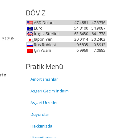
DÖVİZ
ABD Doları
47.4881
47.5736
Euro
54.8100
54.9087
İngiliz Sterlini
63.8450
64.1778
ı: 31296
Japon Yeni
30.0414
30.2403
Rus Rublesi
0.5835
0.5912
Çin Yuanı
6.9969
7.0885
Pratik Menü
kte
Amortismanlar
Asgari Geçim İndirimi
Asgari Ücretler
Duyurular
Hakkımızda
Hizmetlerimiz