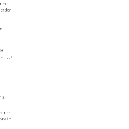
eren
lerden,
ye
me
 ilgili
i
miş,
kalmak
ısı ile