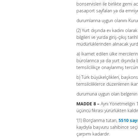
bonservisleri ile birlikte gemi a
pasaport sayfaları ya da emniye
durumlarına uygun olanını Kuru
(2) Yurt dışında ev kadını olara
bilgileri ve yurda giriş-çıkış ta
müdürlüklerinden alınacak yurda gi
a) İkamet edilen ülke mercilerin
bürolarınca ya da yurt dışında b
temsilcilikçe onaylanmış tercü
b) Türk büyükelçilikleri, başkons
temsilciliklerce düzenlenen ik
durumuna uygun olan belgenin 
MADDE 8 –
Aynı Yönetmeliğin 1
üçüncü fıkrası yürürlükten kaldırı
“(1) Borçlanma tutarı,
5510 say
kaydıyla başvuru sahibince seçi
çarpımı kadardır.