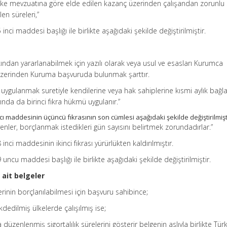
li ülke mevzuatına göre elde edilen kazanç üzerinden çalışandan zorunlu 
len süreleri,”
inci maddesi başlığı ile birlikte aşağıdaki şekilde değiştirilmiştir.
ından yararlanabilmek için yazılı olarak veya usul ve esasları Kurumca
 üzerinden Kuruma başvuruda bulunmak şarttır.
i uygulanmak suretiyle kendilerine veya hak sahiplerine kısmi aylık bağ
nda da birinci fıkra hükmü uygulanır.”
cı maddesinin üçüncü fıkrasının son cümlesi aşağıdaki şekilde değiştirilmişt
ler, borçlanmak istedikleri gün sayısını belirtmek zorundadırlar.”
inci maddesinin ikinci fıkrası yürürlükten kaldırılmıştır.
uncu maddesi başlığı ile birlikte aşağıdaki şekilde değiştirilmiştir.
ait belgeler
elerinin borçlanılabilmesi için başvuru sahibince;
dedilmiş ülkelerde çalışılmış ise;
a düzenlenmiş sigortalılık sürelerini gösterir belgenin aslıyla birlikte Tür