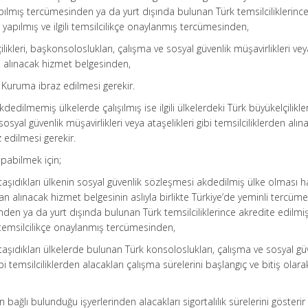
ılmış tercümesinden ya da yurt dışında bulunan Türk temsilciliklerinc
yapılmış ve ilgili temsilcilikçe onaylanmış tercümesinden,
lçilikleri, başkonsoloslukları, çalışma ve sosyal güvenlik müşavirlikleri ve
den alınacak hizmet belgesinden,
Kuruma ibraz edilmesi gerekir.
edilmemiş ülkelerde çalışılmış ise ilgili ülkelerdeki Türk büyükelçilikler
syal güvenlik müşavirlikleri veya ataşelikleri gibi temsilciliklerden alın
 edilmesi gerekir.
pabilmek için;
ı taşıdıkları ülkenin sosyal güvenlik sözleşmesi akdedilmiş ülke olması h
n alınacak hizmet belgesinin aslıyla birlikte Türkiye’de yeminli tercüm
den ya da yurt dışında bulunan Türk temsilciliklerince akredite edilmi
i temsilcilikçe onaylanmış tercümesinden,
ı taşıdıkları ülkelerde bulunan Türk konsoloslukları, çalışma ve sosyal gü
ibi temsilciliklerden alacakları çalışma sürelerini başlangıç ve bitiş olara
n bağlı bulunduğu işyerlerinden alacakları sigortalılık sürelerini gösterir