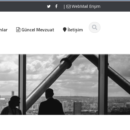
|
WebMail Erişim
nlar
Güncel Mevzuat
İletişim