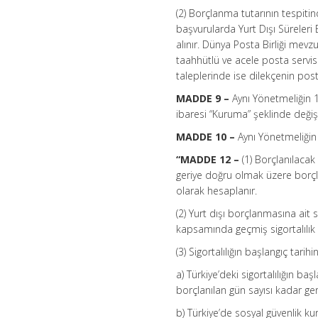
(2) Borçlanma tutarının tespiti
başvurularda Yurt Dışı Süreleri 
alınır. Dünya Posta Birliği mevz
taahhütlü ve acele posta servisi
taleplerinde ise dilekçenin posta
MADDE 9 –
Aynı Yönetmeliğin 11
ibaresi “Kuruma” şeklinde değişti
MADDE 10 –
Aynı Yönetmeliğin 
“MADDE 12 –
(1) Borçlanılacak
geriye doğru olmak üzere borçlan
olarak hesaplanır.
(2) Yurt dışı borçlanmasına ait 
kapsamında geçmiş sigortalılık s
(3) Sigortalılığın başlangıç tarihi
a) Türkiye’deki sigortalılığın baş
borçlanılan gün sayısı kadar ger
b) Türkiye’de sosyal güvenlik ku