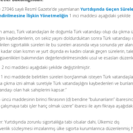
ve 27046 sayılı Resmî Gazete’de yayımlanan
Yurtdışında Geçen Sürele
ndirilmesine İlişkin Yönetmeliğin
1 inci maddesi aşağıdaki şekilde
in amacı, Türk vatandaşları ile doğumla Türk vatandaşı olup da çıkma i
ğını kaybedenlerin, on sekiz yaşını doldurduktan sonra Türk vatandaşı 
ilen sigortalılık süreleri ile bu süreleri arasında veya sonunda yer alan 
a kadar olan kısmın ve yurt dışında ev kadını olarak geçen sürelerin, tale
 güvenlikleri bakımından değerlendirilmesindeki usul ve esasları düzenl
 2 nci maddesi aşağıdaki şekilde değiştirilmiştir.
 1 inci maddede belirtilen süreleri borçlanmak isteyen Türk vatandaşlar
çıkma izni almak suretiyle Türk vatandaşlığını kaybedenleri ve bunlar
atandaşı olan hak sahiplerini kapsar.”
 üncü maddesinin birinci fıkrasının (d) bendine “bulunanların” ibaresin
çalışmaya tabi işler hariç olmak üzere” ibaresi ile aynı fıkraya aşağıdak
ler: Yurtdışında zorunlu sigortalılığa tabi olsalar dahi, Ülkemiz dış
 güvenlik sözleşmesi imzalanmış ülke sigorta kurumlarınca düzenlenmiş 