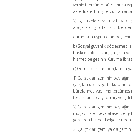
yeminli tercüme bürolarınca yap
akredite edilmiş tercümanlarca 
2) İlgili ülkelerdeki Türk büyüke
ataşelikleri gibi temsilcilikler
durumuna uygun olan belgenin 
b) Sosyal güvenlik sözleşmesi akd
başkonsoloslukları, çalışma ve so
hizmet belgesinin Kuruma ibraz
c) Gemi adamları borçlanma ya
1) Çalıştıkları geminin bayrağın
çalışılan ülke sigorta kurumunda
bürolarınca yapılmış tercümesin
tercümanlarca yapılmış ve ilgil
2) Çalıştıkları geminin bayrağın
müşavirlikleri veya ataşelikler g
gösteren hizmet belgelerinden,
3) Çalıştıkları gemi ya da gemini