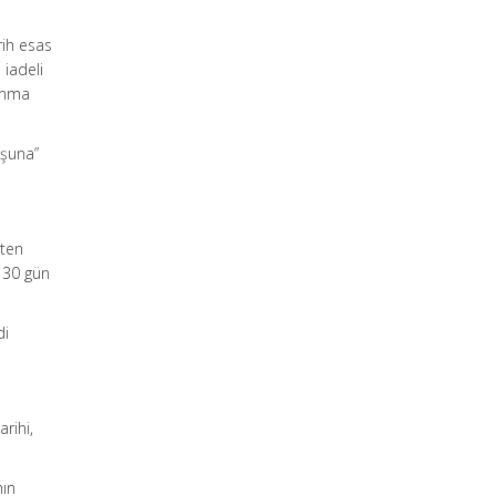
rih esas
 iadeli
lanma
uşuna”
hten
y 30 gün
di
arihi,
nın