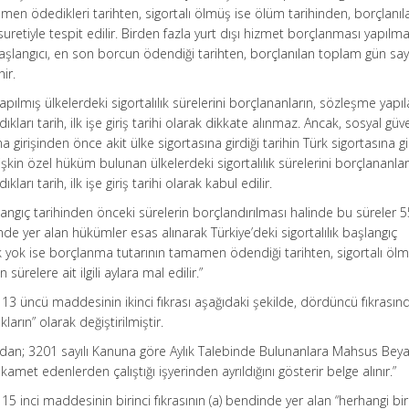
amen ödedikleri tarihten, sigortalı ölmüş ise ölüm tarihinden, borçlanı
uretiyle tespit edilir. Birden fazla yurt dışı hizmet borçlanması yapılma
aşlangıcı, en son borcun ödendiği tarihten, borçlanılan toplam gün say
ir.
apılmış ülkelerdeki sigortalılık sürelerini borçlananların, sözleşme yapı
kları tarih, ilk işe giriş tarihi olarak dikkate alınmaz. Ancak, sosyal güv
 girişinden önce akit ülke sigortasına girdiği tarihin Türk sigortasına gi
lişkin özel hüküm bulunan ülkelerdeki sigortalılık sürelerini borçlananlar
ları tarih, ilk işe giriş tarihi olarak kabul edilir.
başlangıç tarihinden önceki sürelerin borçlandırılması halinde bu süreler 
de yer alan hükümler esas alınarak Türkiye’deki sigortalılık başlangıç
lık yok ise borçlanma tutarının tamamen ödendiği tarihten, sigortalı ölm
ürelere ait ilgili aylara mal edilir.”
 13 üncü maddesinin ikinci fıkrası aşağıdaki şekilde, dördüncü fıkrasın
ıkların” olarak değiştirilmiştir.
ardan; 3201 sayılı Kanuna göre Aylık Talebinde Bulunanlara Mahsus Bey
kamet edenlerden çalıştığı işyerinden ayrıldığını gösterir belge alınır.”
15 inci maddesinin birinci fıkrasının (a) bendinde yer alan “herhangi bi