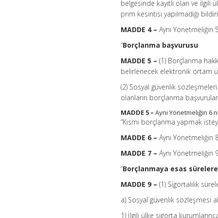
belgesinde kayıtlı olan ve ilgi
prim kesintisi yapılmadığı bildiri
MADDE 4 –
Aynı Yönetmeliğin 5 
“
Borçlanma başvurusu
MADDE 5 –
(1) Borçlanma hakk
belirlenecek elektronik ortam
(2) Sosyal güvenlik sözleşmeler
olanların borçlanma başvuruları
MADDE 5 –
Aynı Yönetmeliğin 6 n
“Kısmi borçlanma yapmak isteyen
MADDE 6 –
Aynı Yönetmeliğin 8 
MADDE 7 –
Aynı Yönetmeliğin 9 
“
Borçlanmaya esas sürelere 
MADDE 9 –
(1) Sigortalılık sür
a) Sosyal güvenlik sözleşmesi ak
1) İlgili ülke sigorta kurumlarınc