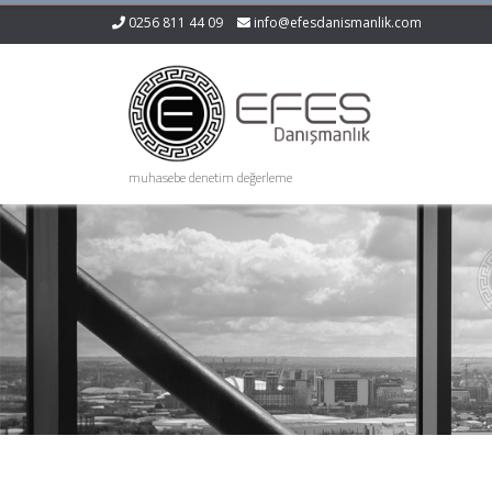
0256 811 44 09
info@efesdanismanlik.com
muhasebe denetim değerleme